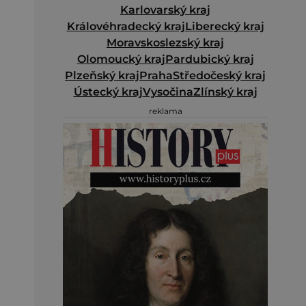
Karlovarský kraj
Královéhradecký kraj
Liberecký kraj
Moravskoslezský kraj
Olomoucký kraj
Pardubický kraj
Plzeňský kraj
Praha
Středočeský kraj
Ústecký kraj
Vysočina
Zlínský kraj
reklama