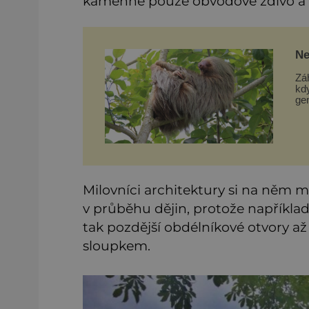
kamenné pouze obvodové zdivo a v
Ne
Ev
Zá
kd
gen
Am
bá
byl
Milovníci architektury si na něm 
v průběhu dějin, protože napříkla
tak pozdější obdélníkové otvory 
sloupkem.