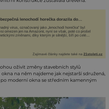
nitřní konstrukce zůstávala dřevěná.
bezpečná lenochodí horečka dorazila do
ropy, lenochodi jsou v tom ale nevinně!
hadný virus, označovaný jako „lenochodí horečka“ byl
ysi omezen jen na Amazonii, nyní se však, poté co prošel
etickými změnami, díky kterým je silnější, šíří po celé
erice a první případy se objevily už i v Evropě. Máme se
t? Virus oropouche (čti oropuče), jak se odborně nazývá,
 až do
Zajímavé články najdete také na
21stoleti.cz
mohou oživit změny stavebních stylů
d okna na něm najdeme jak nejstarší sdružená,
až po moderní okna se středním kamenným