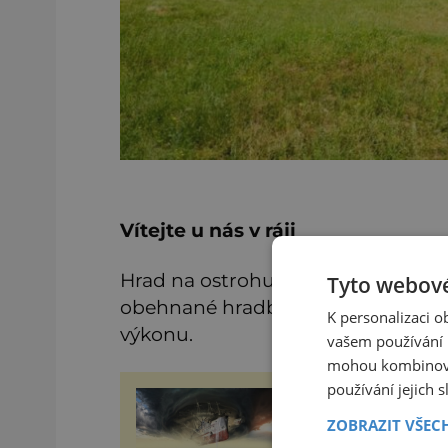
Vítejte u nás v ráji
Hrad na ostrohu nad říčkou Ostruž
Tyto webové
obehnané hradbami, ale pak se ma
K personalizaci 
výkonu.
vašem používání n
mohou kombinovat
používání jejich 
Ďáblovo moře u
Japonska: Mizí v asi
ZOBRAZIT VŠEC
Bermudském trojúhel