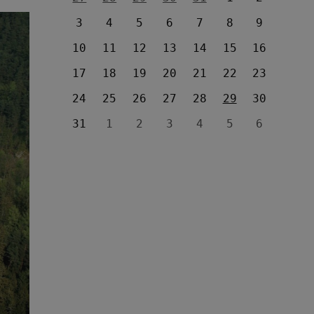
3
4
5
6
7
8
9
10
11
12
13
14
15
16
17
18
19
20
21
22
23
24
25
26
27
28
29
30
31
1
2
3
4
5
6