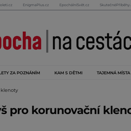
oleti.cz
EnigmaPlus.cz
EpochálníSvět.cz
SkutečnéPříběhy.
LETY ZA POZNÁNÍM
KAM S DĚTMI
TAJEMNÁ MÍSTA
 klenoty
ýš pro korunovační klen