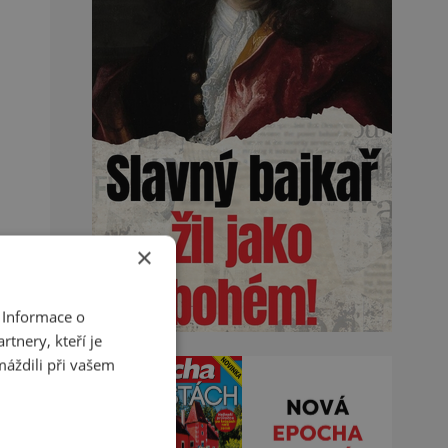
×
 Informace o
tnery, kteří je
máždili při vašem