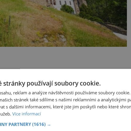
nou zpočátku tvořily jen dřevěné stavby
 stránky používají soubory cookie.
jitelé rozmáchli k velkému stavebnímu
obsahu, reklam a analýze návštěvnosti používáme soubory cookie.
ašich stránek také sdílíme s našimi reklamními a analytickými par
 s dalšími informacemi, které jste jim poskytli nebo které shro
služeb.
Více informací
Tajemná Sardinie: Proč se
jském
na tomto ostrově
HNY PARTNERY
(1616) →
níku
nedoporučuje pytlovat