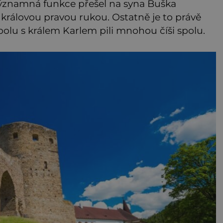
ýznamná funkce přešel na syna Buška
a královou pravou rukou. Ostatně je to právě
polu s králem Karlem pili mnohou číši spolu.