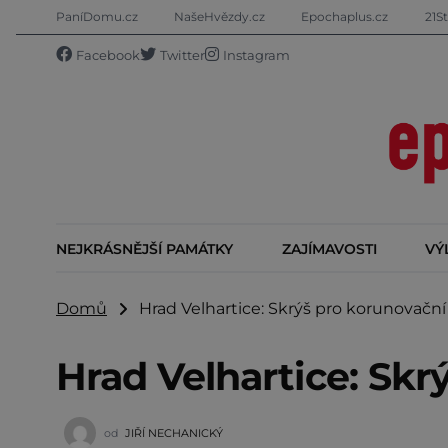
PaníDomu.cz
NašeHvězdy.cz
Epochaplus.cz
21St
Facebook
Twitter
Instagram
NEJKRÁSNĚJŠÍ PAMÁTKY
ZAJÍMAVOSTI
VÝ
Domů
Hrad Velhartice: Skrýš pro korunovační
Hrad Velhartice: Skr
od
JIŘÍ NECHANICKÝ