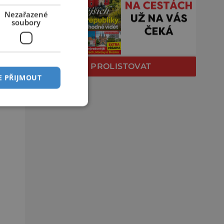
Nezařazené
soubory
PROLISTOVAT
E PŘIJMOUT