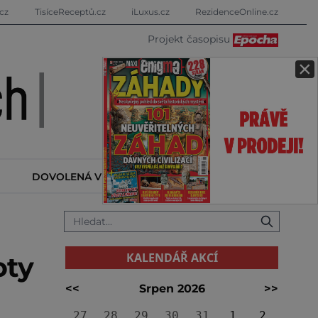
cz
TisíceReceptů.cz
iLuxus.cz
RezidenceOnline.cz
Projekt časopisu
×
DOVOLENÁ V ZAHRANIČÍ
KALENDÁŘ AKCÍ
KALENDÁŘ AKCÍ
oty
<<
Srpen 2026
>>
27
28
29
30
31
1
2