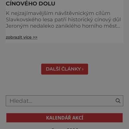
CÍNOVÉHO DOLU
K nejzajímavějším návštěvnickým cílům
Slavkovského lesa patří historický cínový důl
Jeroným nedaleko zaniklého horního města
Čistá. Dolovat se v něm začalo už ve
zobrazit více >>
středověku. Národní kulturní památka je
dnes přístupná veřejnosti a hojně
vyhledávaná turisty, kteří si zde mohou učinit
poměrně konkrétní představu o namáhavé
práci tehdejších horníků. [gallery
DALŠÍ ČLÁNKY ›
ids="91631,91630,91632,91633,91634,91635,9
KALENDÁŘ AKCÍ