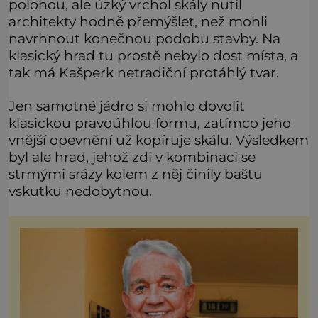
polohou, ale úzký vrchol skály nutil
architekty hodně přemýšlet, než mohli
navrhnout konečnou podobu stavby. Na
klasický hrad tu prostě nebylo dost místa, a
tak má Kašperk netradiční protáhlý tvar.
Jen samotné jádro si mohlo dovolit
klasickou pravoúhlou formu, zatímco jeho
vnější opevnění už kopíruje skálu. Výsledkem
byl ale hrad, jehož zdi v kombinaci se
strmými srázy kolem z něj činily baštu
vskutku nedobytnou.