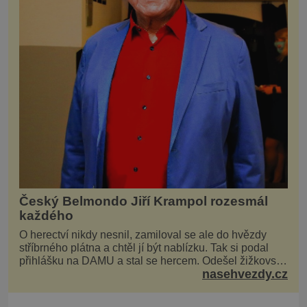
Český Belmondo Jiří Krampol rozesmál
každého
O herectví nikdy nesnil, zamiloval se ale do hvězdy
stříbrného plátna a chtěl jí být nablízku. Tak si podal
přihlášku na DAMU a stal se hercem. Odešel žižkovský
nasehvezdy.cz
matador, který všude rozdával humor, i když jemu
samotnému do smíchu zrovna nebylo. Do poslední
chvíle bojoval hlavně svým optimismem a vti