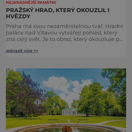
NEJKRÁSNĚJŠÍ PAMÁTKY
PRAŽSKÝ HRAD, KTERÝ OKOUZLIL I
HVĚZDY
Praha má svou nezaměnitelnou tvář. Hradní
paláce nad Vltavou vytvářejí pohled, který
zná celý svět. Je to obraz, který okouzluje po
staletí a nikdy nezevšední. Neexistuje snad
zobrazit více >>
jediný Čech, který by ho neznal. Pražský hrad
se objevuje na pohlednicích, ve filmech i na
fotkách. A kdo si plánuje výlet do naší
metropole, má ho na seznamu mí