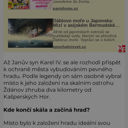
zavedeme do života
nezapomenutelných hereckých
panidomu.cz
hvězd, které znáte z těch
nejslavnějších českých filmů. Jejich
osudy byly často stejně dramatické
Ďáblovo moře u Japonska:
Mizí v asijském Bermudském
trojúhelníku lodě ve spárech
Jižně od japonských ostrovů se
neznámé síly?
rozkládají vody, kterým se přezdívá
Ďáblovo moře. Vypráví se o lodích
mizejících beze stopy, podivných
epochalnisvet.cz
světlech, zrádných proudech i
mořských dracích, kteří měli tyto ko
Až Janův syn Karel IV. se ale rozhodl přispět
k ochraně města vybudováním pevného
hradu. Podle legendy on sám osobně vybral
místo k jeho založení na skalním ostrohu
Ždánov zhruba dva kilometry od
Kašperských Hor.
Kde končí skála a začíná hrad?
Místo bylo k založení hradu ideální svou