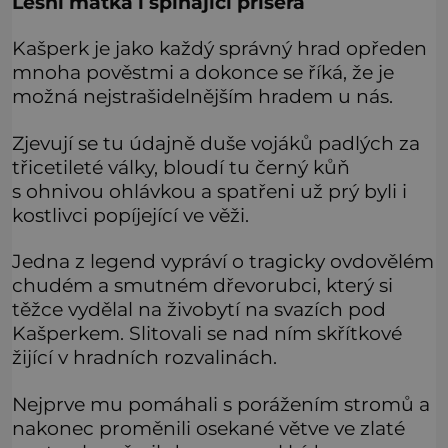
Lesní matka i šplhající příšera
Kašperk je jako každý správný hrad opředen
mnoha pověstmi a dokonce se říká, že je
možná nejstrašidelnějším hradem u nás.
Zjevují se tu údajně duše vojáků padlých za
třicetileté války, bloudí tu černý kůň
s ohnivou ohlávkou a spatřeni už prý byli i
kostlivci popíjející ve věži.
Jedna z legend vypráví o tragicky ovdovělém
chudém a smutném dřevorubci, který si
těžce vydělal na živobytí na svazích pod
Kašperkem. Slitovali se nad ním skřítkové
žijící v hradních rozvalinách.
Nejprve mu pomáhali s porážením stromů a
nakonec proměnili osekané větve ve zlaté