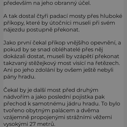
především na jeho obranný účel.
A tak dostal čtyři padací mosty přes hluboké
příkopy, které by útočníci museli při svém
nájezdu postupně překonat.
Jako první čekal příkop vnějšího opevnění, a
pokud by se snad obléhatelé přes něj
dokázali dostat, museli by vzápětí překonat
takzvaný stěžejkový most visící na řetězech.
Ani po jeho zdolání by ovšem ještě nebyli
pány hradu.
Čekal by je další most před druhým
nádvořím a jako poslední pojistka pak
přechod k samotnému jádru hradu. To bylo
tvořeno obytným palácem a dvěma
vzájemně propojenými strážními věžemi
vysokými 27 metrů.