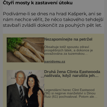
Čtyři mosty k zastavení útoku
Podíváme-li se dnes na hrad Kašperk, ani se
nám nechce věřit, že něco takového tehdejší
stavbaři zvládli dokončit za pouhých pět let.
Nezapomínejte na petržel
Obsahuje totiž spoustu zdraví
prospěšných látek, a dokonce je
považována za tuzemskou
superpotravinu. Zázrak plný
vitaminů V petrželi najdete vitaminy
panidomu.cz
B1, B2, B3, B6, provitamin A, vitamin
E a
Druhá žena Clinta Eastwooda
naštvala, když narušila jeho
soukromí
Legendární herec Clint Eastwood
(96) si nejprve manželství s Dinou
Ruiz (61) pochvaloval. Potom ale
provedla něco, co jí neodpustil.
Nestárnoucí hollywoodský herec a
oscarový režisér Clint Eastwood (9