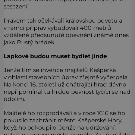
sesazení.
Právem tak očekávali královskou odvetu a
v rámci příprav vybudovali 400 metrů
vzdálené předsunuté opevnění známé dnes
jako Pustý hrádek.
Lapkové budou muset bydlet jinde
Jenže tím se invence majitelů Kašperka
v oblasti stavebních úprav zřejmě vyčerpala.
Na konci 16. století už chátrající hrad dávno
nepřipomínal tu hrdou pevnost tyčící se nad
údolím.
Majitelé ho rozprodávali a v roce 1616 se ho
pokusilo zachránit město Kašperské Hory,
když ho odkoupilo. Jenže na udržování,
natož na opravy město nemělo. Za třicetileté