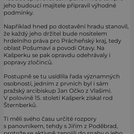
jeho budoucí majitele připravil výhodné
podmínky.
Například hned po dostavění hradu stanovil,
že každý jeho držitel bude nositelem
hrdelního práva pro Prácheňský kraj, tedy
oblast Pošumaví a povodí Otavy. Na
Kašperku se pak opravdu odehrávaly i
popravy zločinců.
Postupně se tu usídlila řada významných
osobností, jedním z prvních byl i sám
pražský arcibiskup Jan Očko z Vlašimi.
V polovině 15. století Kašperk získal rod
Šternberků.
Ti měli svého času určité rozpory
s panovníkem, tehdy s Jiřím z Poděbrad,
protože se aktivně zapojili do snahy o jeho