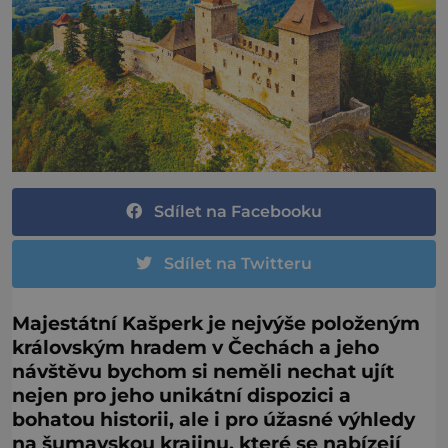
Sdílet na Facebooku
Sdílet na Twitteru
Majestátní Kašperk je nejvýše položeným
královským hradem v Čechách a jeho
návštěvu bychom si neměli nechat ujít
nejen pro jeho unikátní dispozici a
bohatou historii, ale i pro úžasné výhledy
na šumavskou krajinu, které se nabízejí