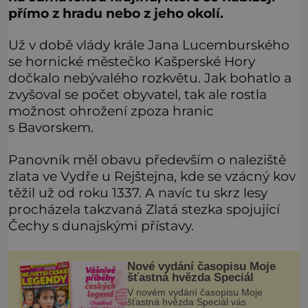
přímo z hradu nebo z jeho okolí.
Už v době vlády krále Jana Lucemburského
se hornické městečko Kašperské Hory
dočkalo nebývalého rozkvětu. Jak bohatlo a
zvyšoval se počet obyvatel, tak ale rostla
možnost ohrožení zpoza hranic
s Bavorskem.
Panovník měl obavu především o naleziště
zlata ve Vydře u Rejštejna, kde se vzácný kov
těžil už od roku 1337. A navíc tu skrz lesy
procházela takzvaná Zlatá stezka spojující
Čechy s dunajskými přístavy.
Nové vydání časopisu Moje
šťastná hvězda Speciál
V novém vydání časopisu Moje
šťastná hvězda Speciál vás