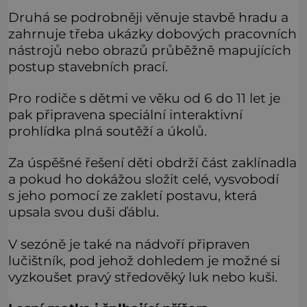
Druhá se podrobněji věnuje stavbě hradu a
zahrnuje třeba ukázky dobových pracovních
nástrojů nebo obrazů průběžně mapujících
postup stavebních prací.
Pro rodiče s dětmi ve věku od 6 do 11 let je
pak připravena speciální interaktivní
prohlídka plná soutěží a úkolů.
Za úspěšné řešení děti obdrží část zaklínadla
a pokud ho dokážou složit celé, vysvobodí
s jeho pomocí ze zakletí postavu, která
upsala svou duši ďáblu.
V sezóně je také na nádvoří připraven
lučištník, pod jehož dohledem je možné si
vyzkoušet pravý středověký luk nebo kuši.