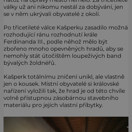
války už ani nikomu nestál za dobývání, jen
se v něm ukrývali obyvatelé z okolí.
Po třicetileté válce Kašperku zasadilo možná
rozhodující ránu rozhodnutí krále
Ferdinanda III., podle něhož mělo být
zbořeno mnoho opevněných hradů, aby se
nemohly stát útočištěm loupeživých band
bývalých žoldnéřů.
Kašperk totálnímu zničení unikl, ale vlastně
jen o kousek. Místní obyvatelé si královské
nařízení vyložili tak, že hrad je od této chvíle
volně přístupnou zásobárnou stavebního
materiálu pro jejich vlastní příbytky.