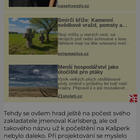
nasehvezdy.cz
Smírčí kříže: Kamenní
svědkové vražd, pomsty a
dávných vin
Stojí mlčky u starých cest, na
okrajích polí nebo schované v lese.
Některé mají na těle vytesaný meč,
jiné sekeru, v dalším případě jde jen
o prostý kříž. Na první pohled
enigmaplus.cz
vypadají jako zapomenuté nábo
Menší hospodářství jako
útočiště pro ptáky
Vznik velkých ploch obdělávané
půdy změnil v průběhu let tvář naší
krajiny. Připravil ji o její mozaikovitost
a mnohé živočichy o útočiště, jež
21stoleti.cz
nacházeli v remízkách, alejích či na
mezích. Tato homoge
Tehdy se ovšem hrad ještě na počest svého
zakladatele jmenoval Karlsberg, ale od
takového názvu už k počeštění na Kašperk
nebylo daleko. Při projektování se myslelo