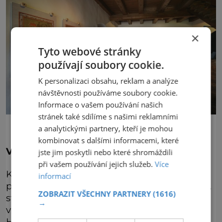
×
Tyto webové stránky
používají soubory cookie.
K personalizaci obsahu, reklam a analýze
návštěvnosti používáme soubory cookie.
Informace o vašem používání našich
stránek také sdílíme s našimi reklamními
a analytickými partnery, kteří je mohou
kombinovat s dalšími informacemi, které
Vzácnost ožívá až po staletích
jste jim poskytli nebo které shromáždili
při vašem používání jejich služeb.
Více
Kašperk pomalu směřoval k zapomenutí a
informací
po dvě staletí pustl. Až ve druhé polovině 19.
ZOBRAZIT VŠECHNY PARTNERY
(1616)
století některým vzdělancům došlo, jakou
→
vzácnost vlastně na kopci za Kašperskými
Horami mají, a začali se zasazovat o jeho