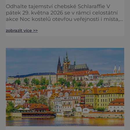
Odhalte tajemství chebské Schlaraffie V
pátek 29. května 2026 se v rámci celostátní
akce Noc kostelů otevřou veřejnosti i místa,
která běžně zůstávají skrytá. Jedním z
zobrazit více >>
nejzajímavějších bude bezesporu Husův
sbor Církve československé husitské v
Chebu (Vrbenského 14), který letos nabídne
večer plný historie, hudby, tajemství i
dobrodružství pro malé i velké návštěvníky.
Málokdo ví, že dnešní kos