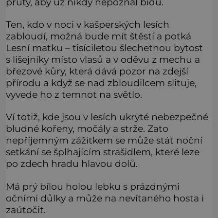
pruty, aby už nikdy nepoznal bídu.
Ten, kdo v noci v kašperských lesích
zabloudí, možná bude mít štěstí a potká
Lesní matku – tisíciletou šlechetnou bytost
s lišejníky místo vlasů a v oděvu z mechu a
březové kůry, která dává pozor na zdejší
přírodu a když se nad zbloudilcem slituje,
vyvede ho z temnot na světlo.
Ví totiž, kde jsou v lesích ukryté nebezpečné
bludné kořeny, močály a strže. Zato
nepříjemným zážitkem se může stát noční
setkání se šplhajícím strašidlem, které leze
po zdech hradu hlavou dolů.
Má prý bílou holou lebku s prázdnými
očními důlky a může na nevítaného hosta i
zaútočit.