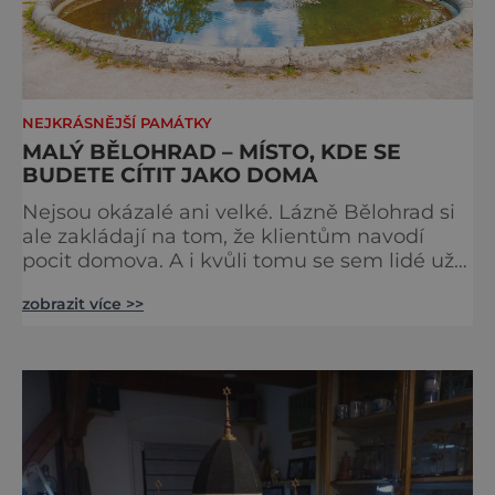
NEJKRÁSNĚJŠÍ PAMÁTKY
MALÝ BĚLOHRAD – MÍSTO, KDE SE
BUDETE CÍTIT JAKO DOMA
Nejsou okázalé ani velké. Lázně Bělohrad si
ale zakládají na tom, že klientům navodí
pocit domova. A i kvůli tomu se sem lidé už
zhruba 130 let rádi vracejí. Nejsou tu obří
zobrazit více >>
lázeňské koncerty ani velkolepé akce.
Dokonce tu nenajdete ani pravou kolonádu.
Ne že by tu nebyla. Ale mnoho lidí si jí
nevšimne, ani se jí kolonáda vlastně neříká.
Je to pro