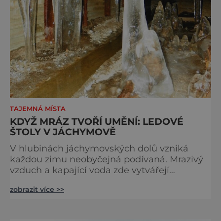
TAJEMNÁ MÍSTA
KDYŽ MRÁZ TVOŘÍ UMĚNÍ: LEDOVÉ
ŠTOLY V JÁCHYMOVĚ
V hlubinách jáchymovských dolů vzniká
každou zimu neobyčejná podívaná. Mrazivý
vzduch a kapající voda zde vytvářejí
fascinující ledové útvary připomínající
zobrazit více >>
křišťálové sochy. Toto jedinečné „ledové
království“ však s příchodem jara rychle mizí
– a zůstávají po něm jen fotografie a