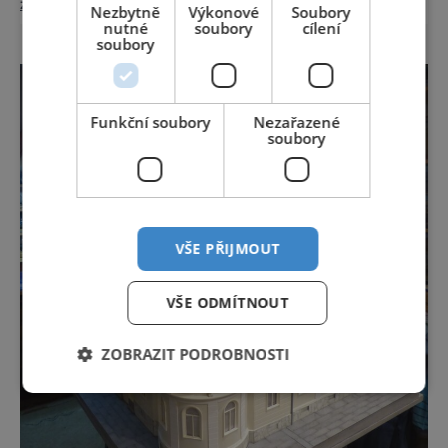
zobrazit více >>
naprosto výjimečné a přitom vlastně totálně
Nezbytně
Výkonové
Soubory
nutné
soubory
cílení
obyčejné. Na nic speciálního si nehrají
soubory
a právě proto lidi okouzlují. Bylinné lázně leží
přímo v historickém centru městečka
nedaleko řeky Otavy, po
Funkční soubory
Nezařazené
soubory
VŠE PŘIJMOUT
VŠE ODMÍTNOUT
ZOBRAZIT PODROBNOSTI