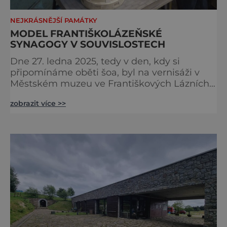
NEJKRÁSNĚJŠÍ PAMÁTKY
MODEL FRANTIŠKOLÁZEŇSKÉ
SYNAGOGY V SOUVISLOSTECH
Dne 27. ledna 2025, tedy v den, kdy si
připomínáme oběti šoa, byl na vernisáži v
Městském muzeu ve Františkových Lázních
představen model synagogy, která byla
zobrazit více >>
nacisty zničena v roce 1938. Do lázeňského
města se tak více než symbolicky vrátil
židovský svatostánek. Autorem modelu je
Bohuslav Karban z Aše. Připomeňme si nyní
některé události spojené s touto významnou
stavbou. [gallery ids="917