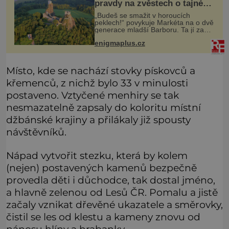
pravdy na zvěstech o tajné
chodbě?
„Budeš se smažit v horoucích
peklech!“ povykuje Markéta na o dvě
generace mladší Barboru. Ta jí za
chvíli slovní palbu opětuje. První je
enigmaplus.cz
zarytá katolička, druhá přesvědčená
kališnice. A každá z nich s
Místo, kde se nachází stovky pískovců a
křemenců, z nichž bylo 33 v minulosti
postaveno. Vztyčené menhiry se tak
nesmazatelně zapsaly do koloritu místní
džbánské krajiny a přilákaly již spousty
návštěvníků.
Nápad vytvořit stezku, která by kolem
(nejen) postavených kamenů bezpečně
provedla děti i důchodce, tak dostal jméno,
a hlavně zelenou od Lesů ČR. Pomalu a jistě
začaly vznikat dřevěné ukazatele a směrovky,
čistil se les od klestu a kameny znovu od