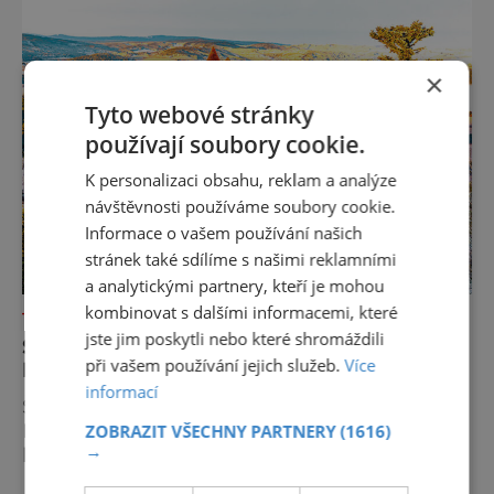
vzpomínky. Zima dokáže v přírodě vytvářet n
×
Tyto webové stránky
používají soubory cookie.
K personalizaci obsahu, reklam a analýze
návštěvnosti používáme soubory cookie.
Informace o vašem používání našich
stránek také sdílíme s našimi reklamními
a analytickými partnery, kteří je mohou
kombinovat s dalšími informacemi, které
TAJEMNÁ MÍSTA
jste jim poskytli nebo které shromáždili
SETKÁNÍ SE ŠUMAVSKÝMI BYLINKAMI
při vašem používání jejich služeb.
Více
MŮŽE UZDRAVOVAT
informací
Šumavské bylinné lázně v Kašperských
Horách jsou vzácné. Tradice zdejšího
ZOBRAZIT VŠECHNY PARTNERY
(1616)
→
léčitelství se tu pojí s moderním pojetím
wellness. A u toho nesmíte chybět. Jsou