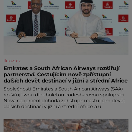
iluxus.cz
Emirates a South African Airways rozšiřují
partnerství. Cestujícím nově zpřístupní
dalších devět destinací v jižní a střední Africe
Společnosti Emirates a South African Airways (SAA)
rozšiřují svou dlouholetou codesharovou spolupráci.
Nová reciproční dohoda zpřístupní cestujícím devět
dalších destinací v jižní a střední Africe a u