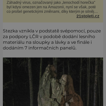
Záhadný virus, označovaný jako „lenochodí horečka“
byl kdysi omezen jen na Amazonii, nyní se však, poté
co prošel genetickými změnami, díky kterým je silnější,
21stoleti.cz
šíří po celé Americe a první případy se objevily už i v
Evropě. Máme se bát? Virus oropouche (čti oropuče),
jak se odborně nazývá, byl až do
Stezka vznikla v podstatě svépomocí, pouze
za podpory LČR v podobě dodání lesního
materiálu na sloupky a lávky a ve finále i
dodáním 7 informačních panelů.