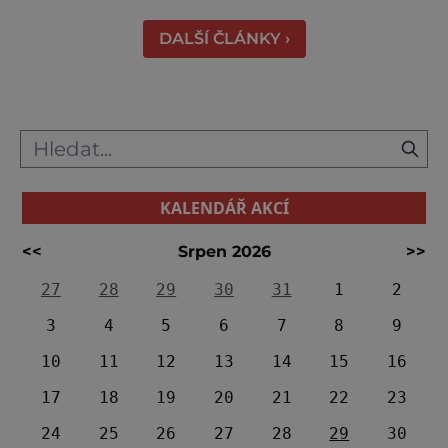
zrnko pravdy. Většina z nich vypráví o t
DALŠÍ ČLÁNKY ›
KALENDÁŘ AKCÍ
<<
Srpen 2026
>>
27
28
29
30
31
1
2
3
4
5
6
7
8
9
10
11
12
13
14
15
16
17
18
19
20
21
22
23
24
25
26
27
28
29
30