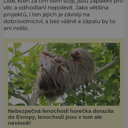
Lidé, kteří za tím vším stojí, jsou zapálení pro
věc a odhodlaní nepolevit. Jako většina
projektů, i ten jejich je závislý na
dobrovolnictví, a bez vášně a zápalu by to
ani nešlo.
Nebezpečná lenochodí horečka dorazila
do Evropy, lenochodi jsou v tom ale
nevinně!