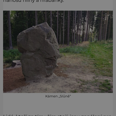
nánosu hlíny a hrabanky.
Kámen „Slůně“