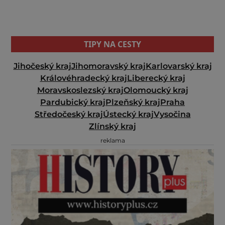
TIPY NA CESTY
Jihočeský kraj
Jihomoravský kraj
Karlovarský kraj
Královéhradecký kraj
Liberecký kraj
Moravskoslezský kraj
Olomoucký kraj
Pardubický kraj
Plzeňský kraj
Praha
Středočeský kraj
Ústecký kraj
Vysočina
Zlínský kraj
reklama