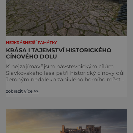
NEJKRÁSNĚJŠÍ PAMÁTKY
KRÁSA I TAJEMSTVÍ HISTORICKÉHO
CÍNOVÉHO DOLU
K nejzajímavějším návštěvnickým cílům
Slavkovského lesa patří historický cínový důl
Jeroným nedaleko zaniklého horního města
Čistá. Dolovat se v něm začalo už ve
zobrazit více >>
středověku. Národní kulturní památka je
dnes přístupná veřejnosti a hojně
vyhledávaná turisty, kteří si zde mohou učinit
poměrně konkrétní představu o namáhavé
práci tehdejších horníků. [gallery
ids="91631,91630,91632,91633,91634,91635,9