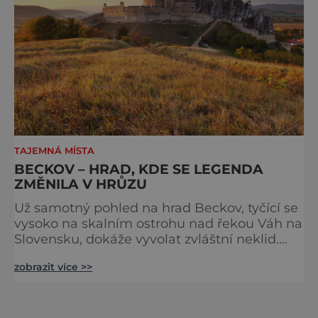
TAJEMNÁ MÍSTA
BECKOV – HRAD, KDE SE LEGENDA
ZMĚNILA V HRŮZU
Už samotný pohled na hrad Beckov, tyčící se
vysoko na skalním ostrohu nad řekou Váh na
Slovensku, dokáže vyvolat zvláštní neklid.
Strmé hradby, z nichž se otevírá dechberoucí
zobrazit více >>
výhled do krajiny, se staly i svědky tragédie –
právě odsud měl jeden z prvních pánů hradu
ukončit svůj život. K hradu se váže celá řada
pověstí a u většiny z nich najdeme nějaké to