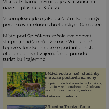
Vlčí důl s kamennými objekty a končí na
návršní plošině u Klůčku.
V komplexu jde o jakousi šňůru kamenných
perel srovnatelnou s bretaňským Carnacem.
Místo pod Špičákem začala zvelebovat
skupina nadšenců už v roce 2011, ale až
teprve v loňském roce se podařilo místo
oficiálně otevřít zájemcům o přírodu,
turistiku i tajemno.
Léčivá voda z naší studánky
mě zase postavila na nohy
Už jako malé holce mi babička říkala,
že voda v naší studánce má léčivou
moc. Kdo se z ní napil, nebo si
natrhal bylinky kolem, tomu se
skutecnepribehy.cz
ulevilo. Ráda vzpomínám na své
dětství a na studánku, která se u
Zřícenina Trosky: Co je