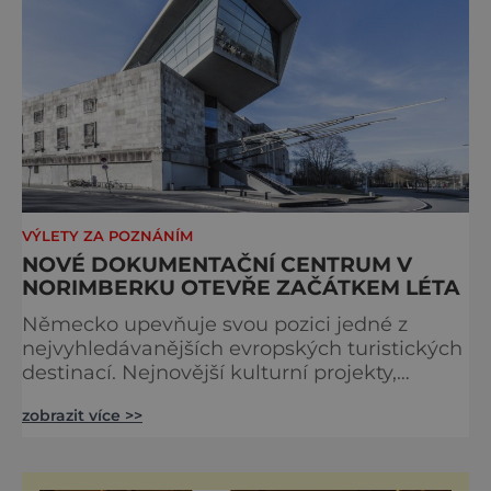
VÝLETY ZA POZNÁNÍM
NOVÉ DOKUMENTAČNÍ CENTRUM V
NORIMBERKU OTEVŘE ZAČÁTKEM LÉTA
Německo upevňuje svou pozici jedné z
nejvyhledávanějších evropských turistických
destinací. Nejnovější kulturní projekty,
otevření inovativních muzeí a velkolepé
zobrazit více >>
rekonstrukce historických památek přitahují
návštěvníky z celého světa. V nadcházejících
měsících se zde propojí kultura, historie i