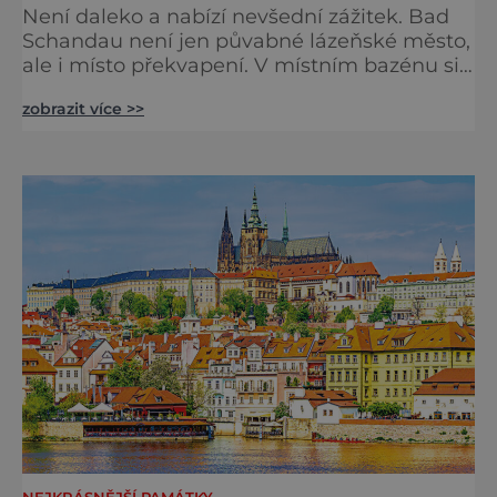
Není daleko a nabízí nevšední zážitek. Bad
Schandau není jen půvabné lázeňské město,
ale i místo překvapení. V místním bazénu si
totiž můžete vychutnat koncert přímo ve
zobrazit více >>
vodě. Nádherně osvěžující místo leží jen 8
kilometrů od Hřenska a například z Prahy se
tam dostanete vlakem za pouhé dvě hodiny.
I proto je pravděpodobné, že v jeho
bazénech