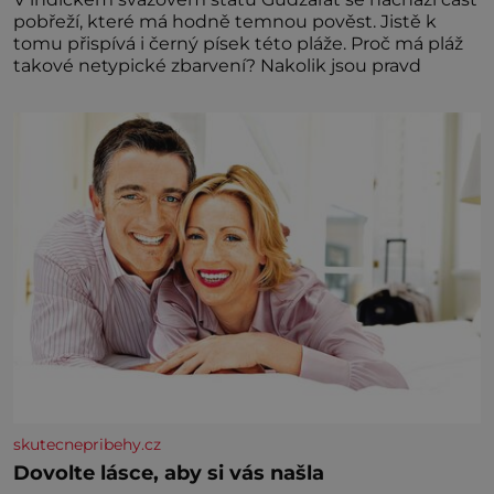
pobřeží, které má hodně temnou pověst. Jistě k
tomu přispívá i černý písek této pláže. Proč má pláž
takové netypické zbarvení? Nakolik jsou pravd
skutecnepribehy.cz
Dovolte lásce, aby si vás našla