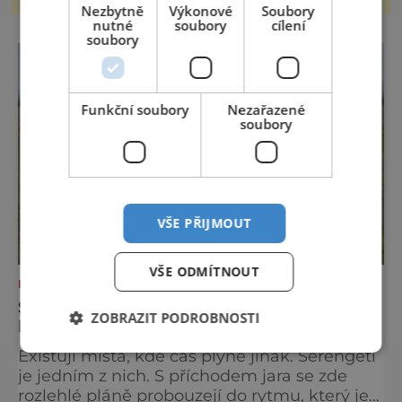
Nezbytně
Výkonové
Soubory
nutné
soubory
cílení
soubory
Funkční soubory
Nezařazené
soubory
VŠE PŘIJMOUT
VŠE ODMÍTNOUT
DOVOLENÁ V ZAHRANIČÍ
SERENGETI NA JAŘE: KDYŽ SE KRAJINA
ZOBRAZIT PODROBNOSTI
NADECHNE ŽIVOTA
Existují místa, kde čas plyne jinak. Serengeti
je jedním z nich. S příchodem jara se zde
rozlehlé pláně probouzejí do rytmu, který je