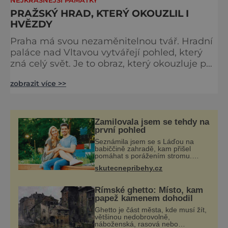
NEJKRÁSNĚJŠÍ PAMÁTKY
PRAŽSKÝ HRAD, KTERÝ OKOUZLIL I
HVĚZDY
Praha má svou nezaměnitelnou tvář. Hradní
paláce nad Vltavou vytvářejí pohled, který
zná celý svět. Je to obraz, který okouzluje po
staletí a nikdy nezevšední. Neexistuje snad
zobrazit více >>
jediný Čech, který by ho neznal. Pražský hrad
se objevuje na pohlednicích, ve filmech i na
fotkách. A kdo si plánuje výlet do naší
metropole, má ho na seznamu mí
Zamilovala jsem se tehdy na
první pohled
Seznámila jsem se s Láďou na
babiččině zahradě, kam přišel
pomáhat s porážením stromu.
Babička mě před ním ale
skutecnepribehy.cz
varovala… Babička se mě často
ptávala, kdy se už konečně vdám.
Dost mě to deptalo,
Římské ghetto: Místo, kam
papež kamenem dohodil
Ghetto je část města, kde musí žít,
většinou nedobrovolně,
náboženská, rasová nebo