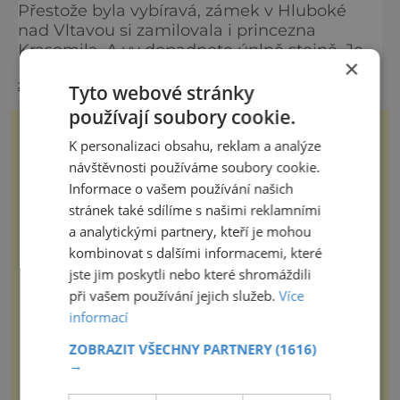
Přestože byla vybíravá, zámek v Hluboké
nad Vltavou si zamilovala i princezna
Krasomila. A vy dopadnete úplně stejně. Je
×
totiž jedním z nejkrásnějších u nás. Vypadá
zobrazit více >>
jako nazdobený bílý dort na svatební tabuli.
Tyto webové stránky
Právě proto tam proudí desítky tisíc turistů.
používají soubory cookie.
Zámek, který najdete 9 kilometrů od
K personalizaci obsahu, reklam a analýze
Českých Budějovic, byl inspirován anglickým
návštěvnosti používáme soubory cookie.
královským
Informace o vašem používání našich
stránek také sdílíme s našimi reklamními
a analytickými partnery, kteří je mohou
kombinovat s dalšími informacemi, které
jste jim poskytli nebo které shromáždili
při vašem používání jejich služeb.
Více
informací
ZOBRAZIT VŠECHNY PARTNERY
(1616)
→
PROLISTOVAT