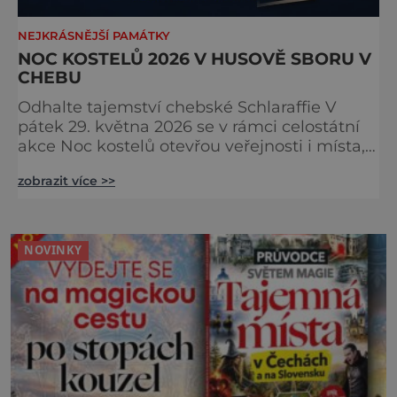
NEJKRÁSNĚJŠÍ PAMÁTKY
NOC KOSTELŮ 2026 V HUSOVĚ SBORU V
CHEBU
Odhalte tajemství chebské Schlaraffie V
pátek 29. května 2026 se v rámci celostátní
akce Noc kostelů otevřou veřejnosti i místa,
která běžně zůstávají skrytá. Jedním z
zobrazit více >>
nejzajímavějších bude bezesporu Husův
sbor Církve československé husitské v
Chebu (Vrbenského 14), který letos nabídne
večer plný historie, hudby, tajemství i
NOVINKY
dobrodružství pro malé i velké návštěvníky.
Málokdo ví, že dnešní kos