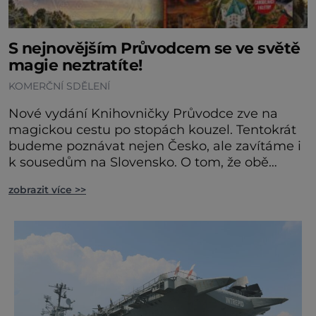
S nejnovějším Průvodcem se ve světě
magie neztratíte!
KOMERČNÍ SDĚLENÍ
Nové vydání Knihovničky Průvodce zve na
magickou cestu po stopách kouzel. Tentokrát
budeme poznávat nejen Česko, ale zavítáme i
k sousedům na Slovensko. O tom, že obě
země jsou okouzlující, není pochyb, brzy ale
zobrazit více >>
zjistíte, že čáry jsou v nich zakořeněny hlouběji,
než by se na první pohled mohlo zdát.