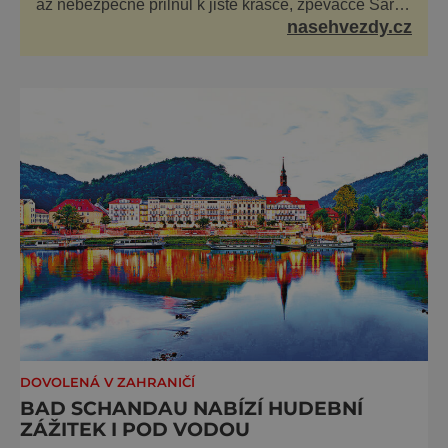
až nebezpečně přilnul k jisté krásce, zpěvačce Sáře
Milfajtové (33), která jednou byla hostem v pořadu
nasehvezdy.cz
Inkognito, kde Ondřej účinkuje. Ondřej Brzobohatý
(42). Hned po natáčení prý za ní přišel s nabídkou, ž
DOVOLENÁ V ZAHRANIČÍ
BAD SCHANDAU NABÍZÍ HUDEBNÍ
ZÁŽITEK I POD VODOU