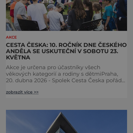
AKCE
CESTA ČESKA: 10. ROČNÍK DNE ČESKÉHO
ANDĚLA SE USKUTEČNÍ V SOBOTU 23.
KVĚTNA
Akce je určena pro účastníky všech
věkových kategorií a rodiny s dětmiPraha,
20. dubna 2026 - Spolek Cesta Česka pořádá
jubilejní desátý ročník Dne Českého Anděla.
zobrazit více >>
Akce se uskuteční v sobotu 23. května 2026
v obci Ctiněves, začíná v 10 hodin
slavnostním zahájením a pokračuje
výstupem na horu Říp a zpět. Na místě bude
následně připraven bohatý doprovodný
program. Akce je určena široké veřejnost