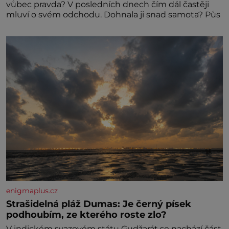
vůbec pravda? V posledních dnech čím dál častěji
mluví o svém odchodu. Dohnala ji snad samota? Půs
enigmaplus.cz
Strašidelná pláž Dumas: Je černý písek
podhoubím, ze kterého roste zlo?
V indickém svazovém státu Gudžarát se nachází část