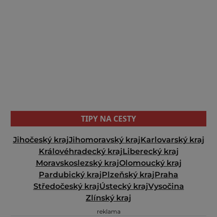
TIPY NA CESTY
Jihočeský kraj
Jihomoravský kraj
Karlovarský kraj
Královéhradecký kraj
Liberecký kraj
Moravskoslezský kraj
Olomoucký kraj
Pardubický kraj
Plzeňský kraj
Praha
Středočeský kraj
Ústecký kraj
Vysočina
Zlínský kraj
reklama