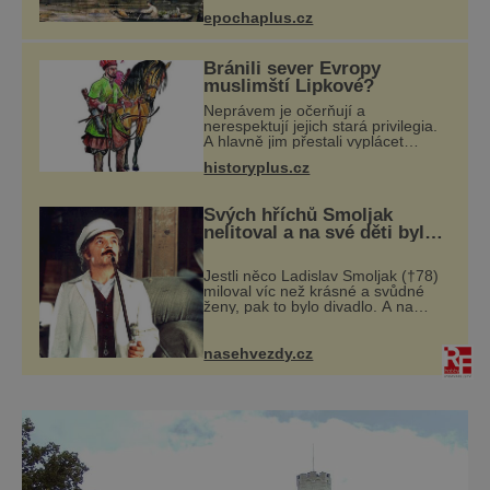
národnostní menšina obyvatel.
epochaplus.cz
Bohaté historické zkušenosti mají s
takovým životem Židé. Už od
středověku jsou totiž
Bránili sever Evropy
muslimští Lipkové?
Neprávem je očerňují a
nerespektují jejich stará privilegia.
A hlavně jim přestali vyplácet
dohodnutý žold! Lipkové proti
historyplus.cz
těmto „podrazům“ hlasitě
protestují, jenže spravedlnosti
nedosáhnou. Proto se
Svých hříchů Smoljak
nelitoval a na své děti byl
velmi pyšný
Jestli něco Ladislav Smoljak (†78)
miloval víc než krásné a svůdné
ženy, pak to bylo divadlo. A na
divadelních prknech stál ještě pár
dní před tím, než odešel do
uměleckého nebe. Kdysi někdo z
nasehvezdy.cz
přátel