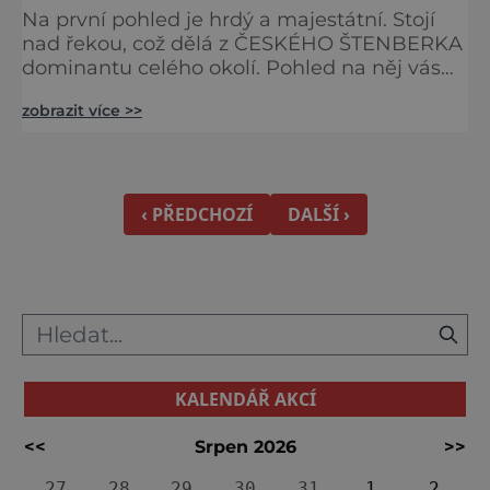
Na první pohled je hrdý a majestátní. Stojí
nad řekou, což dělá z ČESKÉHO ŠTENBERKA
dominantu celého okolí. Pohled na něj vás
naplní úžasem Nejlépe bude, když se kvůli
zobrazit více >>
nádhernému výhledu na jeden z našich
nejlépe dochovaných gotických hradů
vydáte nejprve na protilehlý svah
nad nádražím v Českém Šternberku. Odtud
uvidíte skvostnou památku v celé její
‹ PŘEDCHOZÍ
DALŠÍ ›
mohutnosti. Její krása a důstojnost vás úpln
KALENDÁŘ AKCÍ
<<
Srpen 2026
>>
27
28
29
30
31
1
2