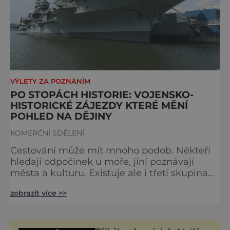
VÝLETY ZA POZNÁNÍM
PO STOPÁCH HISTORIE: VOJENSKO-
HISTORICKÉ ZÁJEZDY KTERÉ MĚNÍ
POHLED NA DĚJINY
KOMERČNÍ SDĚLENÍ
Cestování může mít mnoho podob. Někteří
hledají odpočinek u moře, jiní poznávají
města a kulturu. Existuje ale i třetí skupina
cest která spojuje cestování s hlubším
zobrazit více >>
pochopením historie. Právě na tento typ
poznávání se zaměřuje CK Praděd která
organizuje vojensko-historické zájezdy po
Evropě i zámoří. Tyto cesty neukazují jen