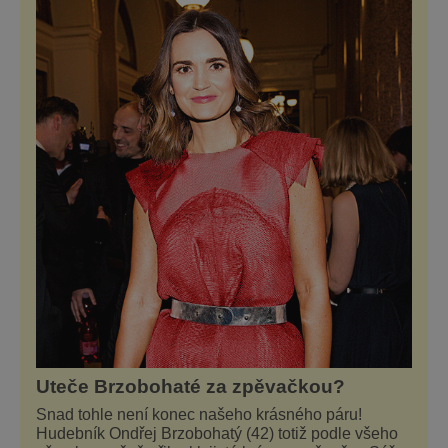
moderní zážitky do jedinečné nabídky
turistických míst – přinášíme jejich výběr. Po
přibližně pětileté
Uteče Brzobohaté za zpěvačkou?
Snad tohle není konec našeho krásného páru!
Hudebník Ondřej Brzobohatý (42) totiž podle všeho