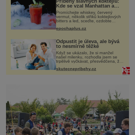
Příběhy slavných koktejlů:
krásná místa ale přede
Kde se vzal Manhattan a
Bloody Mary?
Promíchejte whiskey, červený
vermut, několik střiků koktejlových
bitters a led, sceďte, ozdobte
koktejlovou třešinkou a tadá…
epochaplus.cz
Manhattan je tu! A pokud to má být
skutečně on, dejte si pozor, ať
místo
Odpustit je úleva, ale bývá
to nesmírně těžké
Když se ukázalo, že si manžel
našel milenku, rozhodla jsem se
trpělivě vyčkávat, přesvědčena, že
se dříve či později vrátí k rodině.
skutecnepribehy.cz
Možná je to jedna z nejtěžších věcí
na světě. Ale každý, kdo s tím