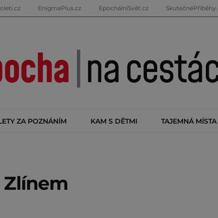
oleti.cz
EnigmaPlus.cz
EpochálníSvět.cz
SkutečnéPříběhy.
LETY ZA POZNÁNÍM
KAM S DĚTMI
TAJEMNÁ MÍSTA
 Zlínem