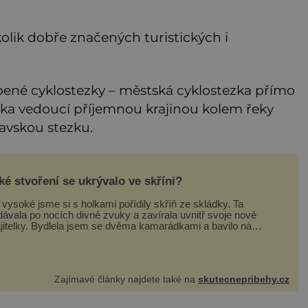
ěkolik dobře značených turistických i
bené cyklostezky – městská cyklostezka přímo
zka vedoucí příjemnou krajinou kolem řeky
avskou stezku.
ké stvoření se ukrývalo ve skříni?
vysoké jsme si s holkami pořídily skříň ze skládky. Ta
dávala po nocích divné zvuky a zavírala uvnitř svoje nové
jitelky. Bydlela jsem se dvěma kamarádkami a bavilo nás
elebovat si náš byt. Skoro denně jsme tahaly domů různé
usky od babiček nebo z bazaru, jako třeba staré zrcadlo a
razy
Zajímavé články najdete také na
skutecnepribehy.cz