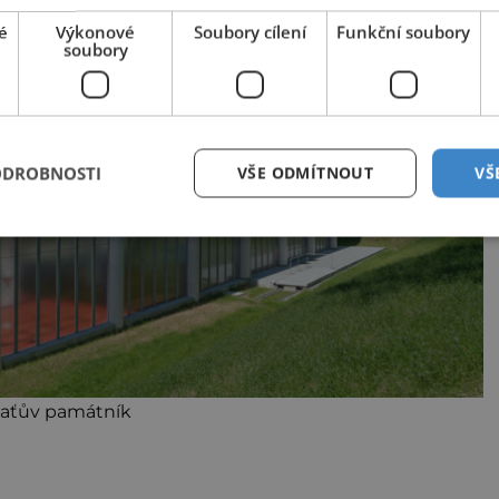
é
Výkonové
Soubory cílení
Funkční soubory
soubory
ODROBNOSTI
VŠE ODMÍTNOUT
VŠ
aťův památník