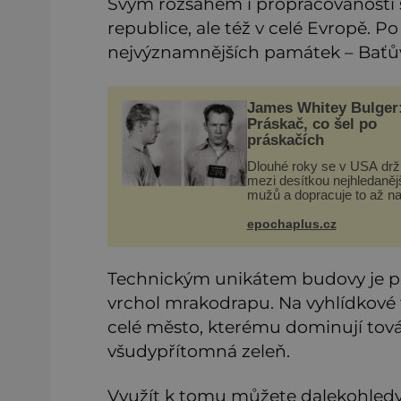
Svým rozsahem i propracovaností s
republice, ale též v celé Evropě. P
nejvýznamnějších památek – Baťův 
James Whitey Bulger
Práskač, co šel po
práskačích
Dlouhé roky se v USA drž
mezi desítkou nejhledaněj
mužů a dopracuje to až na
dvě – hned po Usámovi bi
Ládinovi (1957–2011). To j
epochaplus.cz
James „Whitey“ Bulger (1
2018) viněný ze spoluúčas
Technickým unikátem budovy je po
vrchol mrakodrapu. Na vyhlídkové
celé město, kterému dominují tov
všudypřítomná zeleň.
Využít k tomu můžete dalekohledy,