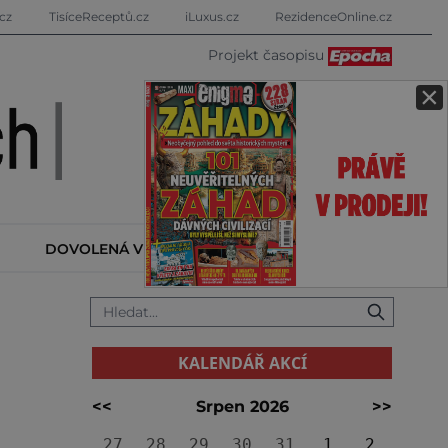
cz
TisíceReceptů.cz
iLuxus.cz
RezidenceOnline.cz
Projekt časopisu
×
DOVOLENÁ V ZAHRANIČÍ
KALENDÁŘ AKCÍ
KALENDÁŘ AKCÍ
<<
Srpen 2026
>>
27
28
29
30
31
1
2