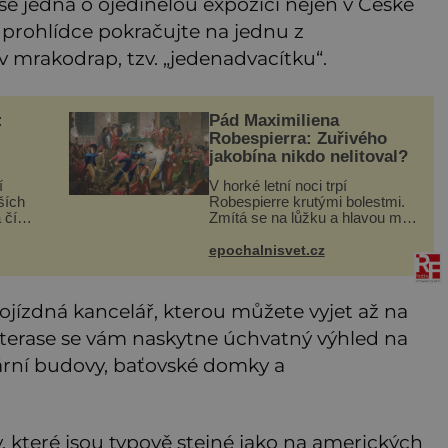
e jedná o ojedinělou expozici nejen v České
o prohlídce pokračujte na jednu z
mrakodrap, tzv. „jedenadvacítku“.
:
Pád Maximiliena
Robespierra: Zuřivého
jakobína nikdo nelitoval?
í
V horké letní noci trpí
ších
Robespierre krutými bolestmi.
 číslo
Zmítá se na lůžku a hlavou mu
n
víří kolotoč myšlenek. Když se
e
probere z mdlob, vzpomene si
epochalnisvet.cz
929–
na jednu z pařížských
ti na
jasnovidek, kterou před lety
navšt
jízdná kancelář, kterou můžete vyjet až na
 terase se vám naskytne úchvatný výhled na
ární budovy, baťovské domky a
 které jsou typově stejné jako na amerických