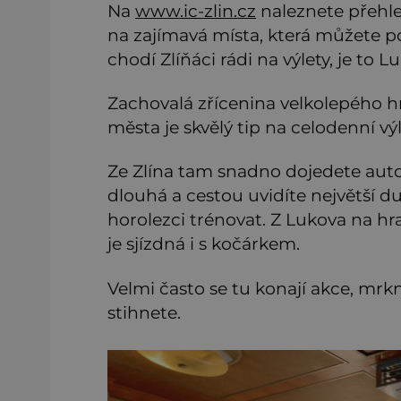
Na
www.ic-zlin.cz
naleznete přehled
na zajímavá místa, která můžete po 
chodí Zlíňáci rádi na výlety, je to L
Zachovalá zřícenina velkolepého h
města je skvělý tip na celodenní výl
Ze Zlína tam snadno dojedete aut
dlouhá a cestou uvidíte největší du
horolezci trénovat. Z Lukova na hr
je sjízdná i s kočárkem.
Velmi často se tu konají akce, mrkn
stihnete.