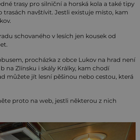
né trasy pro silniční a horská kola a také tipy
trasách navštívit. Jestli existuje místo, kam
ukov.
radu schovaného v lesích jen kousek od
et.
obusem, procházka z obce Lukov na hrad není
b na Zlínsku i skály Králky, kam chodí
ad můžete jít lesní pěšinou nebo cestou, která
ěte proto na web, jestli některou z nich