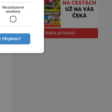
Nezařazené
soubory
PROLISTOVAT
E PŘIJMOUT