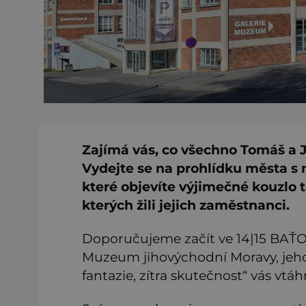
Zajímá vás, co všechno Tomáš a 
Vydejte se na prohlídku města 
které objevíte výjimečné kouzlo t
kterých žili jejich zaměstnanci.
Doporučujeme začít ve 14|15 BAŤOV
Muzeum jihovýchodní Moravy, jehož
fantazie, zítra skutečnost“ vás vtá