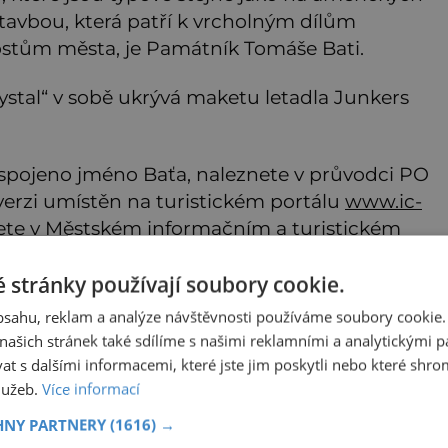
avbou, která patří k vrcholným dílům
ostům města, je Památník Tomáše Bati.
ystal“ v sobě ukrývá maketu letadla Junkers
e spojeno jméno Baťa, naleznete v průvodci PO
verzi umístěn na turistickém portálu
www.ic-
anete v Městském informačním a turistickém
 stránky používají soubory cookie.
obsahu, reklam a analýze návštěvnosti používáme soubory cookie.
ašich stránek také sdílíme s našimi reklamními a analytickými par
 s dalšími informacemi, které jste jim poskytli nebo které shro
služeb.
Více informací
HNY PARTNERY
(1616) →