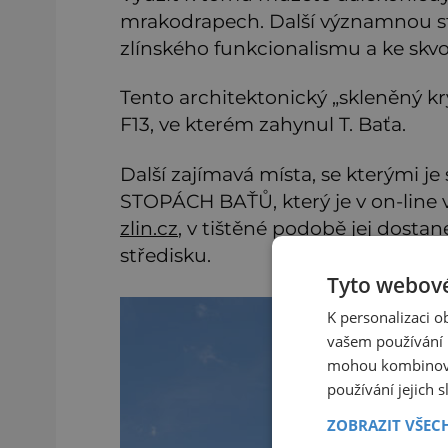
mrakodrapech. Další významnou st
zlínského funkcionalismu a ke skv
Tento architektonický „skleněný kr
F13, ve kterém zahynul T. Baťa.
Další zajímavá místa, se kterými j
STOPÁCH BAŤŮ, který je v on-line 
zlin.cz
, v tištěné podobě jej dost
středisku.
Tyto webové
K personalizaci 
vašem používání n
mohou kombinovat
používání jejich 
ZOBRAZIT VŠEC