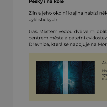
Pěšky i na kole
Zlín a jeho okolní krajina nabízí n
cyklistických
tras. Městem vedou dvě velmi oblí
centrem města a páteřní cykloste
Dřevnice, která se napojuje na Mor
Ja
Na 
vy
ma
zv
ko
ob