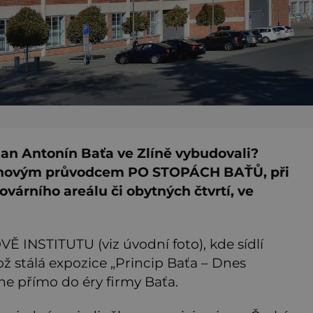
Jan Antonín Baťa ve Zlíně vybudovali?
s novým průvodcem PO STOPÁCH BAŤŮ, při
ovárního areálu či obytných čtvrtí, ve
Ě INSTITUTU (viz úvodní foto), kde sídlí
 stálá expozice „Princip Baťa – Dnes
hne přímo do éry firmy Baťa.