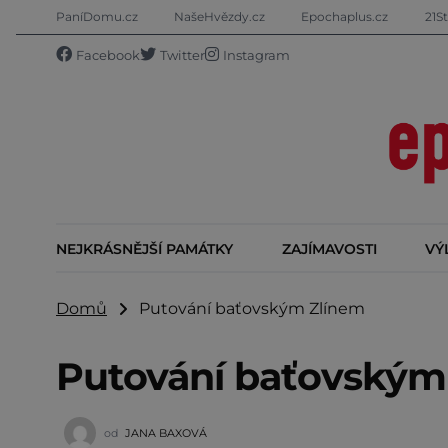
PaníDomu.cz
NašeHvězdy.cz
Epochaplus.cz
21St
Facebook
Twitter
Instagram
NEJKRÁSNĚJŠÍ PAMÁTKY
ZAJÍMAVOSTI
VÝ
Domů
Putování baťovským Zlínem
Putování baťovským
od
JANA BAXOVÁ