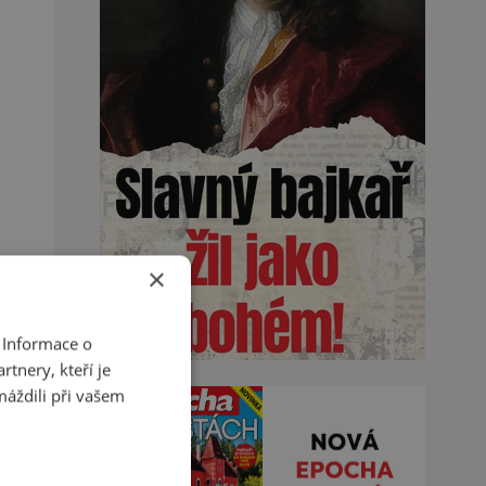
×
 Informace o
tnery, kteří je
máždili při vašem