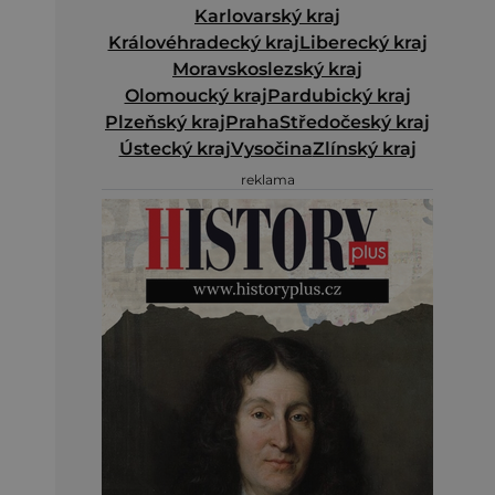
Karlovarský kraj
Královéhradecký kraj
Liberecký kraj
Moravskoslezský kraj
Olomoucký kraj
Pardubický kraj
Plzeňský kraj
Praha
Středočeský kraj
Ústecký kraj
Vysočina
Zlínský kraj
reklama