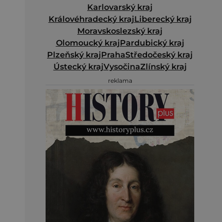
Karlovarský kraj
Královéhradecký kraj
Liberecký kraj
Moravskoslezský kraj
Olomoucký kraj
Pardubický kraj
Plzeňský kraj
Praha
Středočeský kraj
Ústecký kraj
Vysočina
Zlínský kraj
reklama