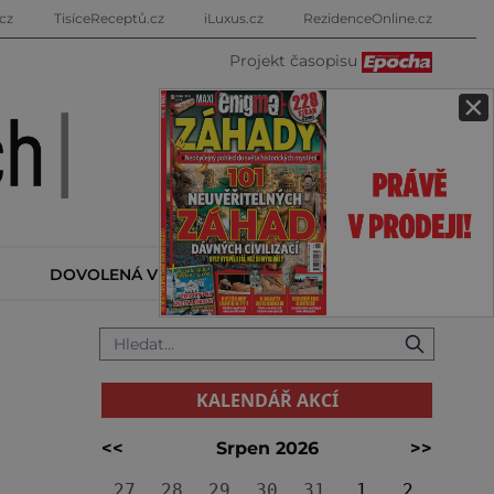
cz
TisíceReceptů.cz
iLuxus.cz
RezidenceOnline.cz
Projekt časopisu
×
DOVOLENÁ V ZAHRANIČÍ
KALENDÁŘ AKCÍ
KALENDÁŘ AKCÍ
<<
Srpen 2026
>>
27
28
29
30
31
1
2