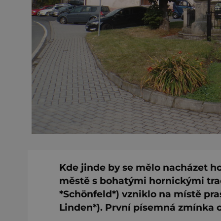
Kde jinde by se mělo nacházet 
městě s bohatými hornickými tr
*Schönfeld*) vzniklo na místě pra
Linden*). První písemná zmínka o