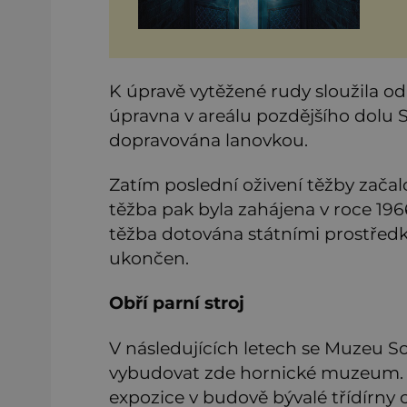
ko
ob
K úpravě vytěžené rudy sloužila o
úpravna v areálu pozdějšího dolu
dopravována lanovkou.
Zatím poslední oživení těžby začal
těžba pak byla zahájena v roce 196
těžba dotována státními prostředky
ukončen.
Obří parní stroj
V následujících letech se Muzeu Sok
vybudovat zde hornické muzeum. J
expozice v budově bývalé třídírny c