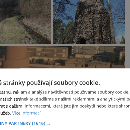
 stránky používají soubory cookie.
obsahu, reklam a analýze návštěvnosti používáme soubory cookie.
ašich stránek také sdílíme s našimi reklamními a analytickými par
 s dalšími informacemi, které jste jim poskytli nebo které shro
služeb.
Více informací
mné cínové doly a ve vrcholném období v
lese vytěžilo více než 40 tisíc tun cínu, což
HNY PARTNERY
(1616) →