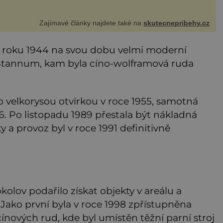
usky od babiček nebo z bazaru, jako třeba staré zrcadlo a
razy
Zajímavé články najdete také na
skutecnepribehy.cz
d roku 1944 na svou dobu velmi moderní
 Stannum, kam byla cíno-wolframová ruda
o velkorysou otvírkou v roce 1955, samotná
6. Po listopadu 1989 přestala být nákladná
 a provoz byl v roce 1991 definitivně
olov podařilo získat objekty v areálu a
ako první byla v roce 1998 zpřístupněna
ínových rud, kde byl umístěn těžní parní stroj