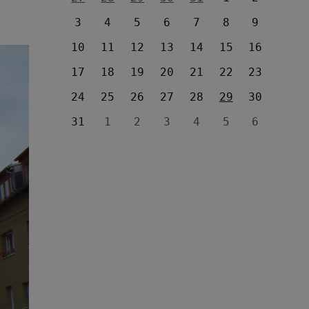
3
4
5
6
7
8
9
10
11
12
13
14
15
16
17
18
19
20
21
22
23
24
25
26
27
28
29
30
31
1
2
3
4
5
6