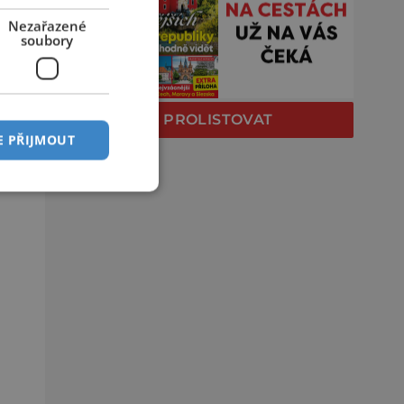
Nezařazené
soubory
PROLISTOVAT
E PŘIJMOUT