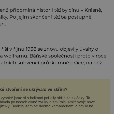
enž připomíná historii těžby cínu v Krásně,
álky. Po jejím skončení těžba postupně
en.
íši v říjnu 1938 se znovu objevily úvahy o
 a wolframu. Báňské společnosti proto v roce
státních subvencí průzkumné práce, na něž
ké stvoření se ukrývalo ve skříni?
vysoké jsme si s holkami pořídily skříň ze skládky. Ta
dávala po nocích divné zvuky a zavírala uvnitř svoje nové
jitelky. Bydlela jsem se dvěma kamarádkami a bavilo nás
elebovat si náš byt. Skoro denně jsme tahaly domů různé