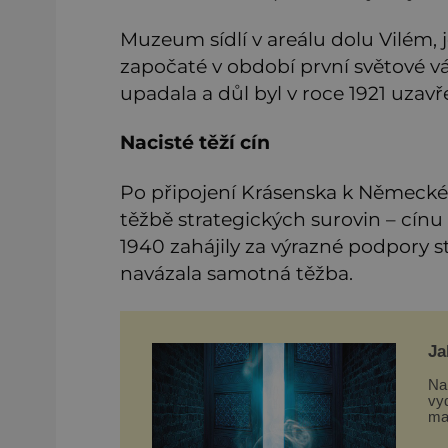
Muzeum sídlí v areálu dolu Vilém, j
započaté v období první světové v
upadala a důl byl v roce 1921 uzavř
Nacisté těží cín
Po připojení Krásenska k Německé ř
těžbě strategických surovin – cínu
1940 zahájily za výrazné podpory 
navázala samotná těžba.
Ja
Na 
vy
ma
zv