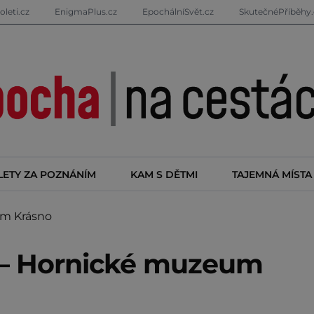
oleti.cz
EnigmaPlus.cz
EpochálníSvět.cz
SkutečnéPříběhy.
LETY ZA POZNÁNÍM
KAM S DĚTMI
TAJEMNÁ MÍSTA
um Krásno
 – Hornické muzeum