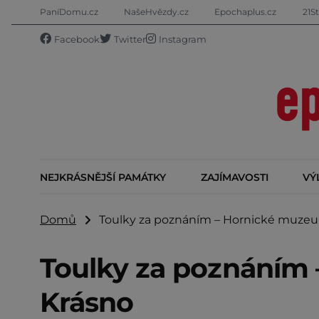
PaníDomu.cz
NašeHvězdy.cz
Epochaplus.cz
21St
Facebook
Twitter
Instagram
NEJKRÁSNĚJŠÍ PAMÁTKY
ZAJÍMAVOSTI
VÝ
Domů
Toulky za poznáním – Hornické muze
Toulky za poznáním
Krásno