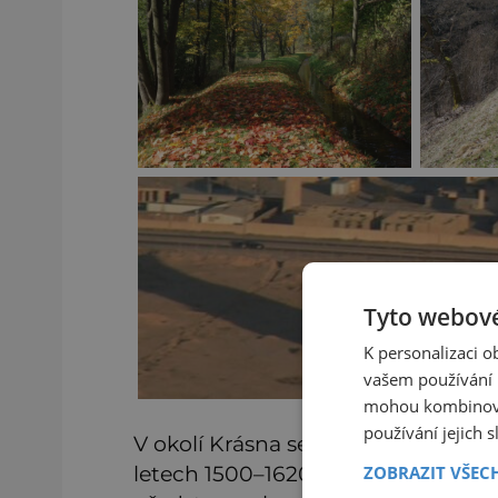
Tyto webové
K personalizaci 
vašem používání n
mohou kombinovat
používání jejich 
V okolí Krásna se nacházely význa
letech 1500–1620 se ve Slavkovském 
ZOBRAZIT VŠEC