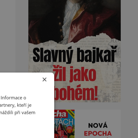
×
 Informace o
tnery, kteří je
máždili při vašem