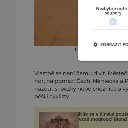
Nezbytně nutn
soubory
ZOBRAZIT P
Hlavní léčebná budova 
Vlastně se není čemu divit. Městeč
hor, na pomezí Čech, Německa a P
nazout si běžky nebo sněžnice a vyr
pěší i cyklisty.
Kde se v čínské poušt
vzali modroocí blonď