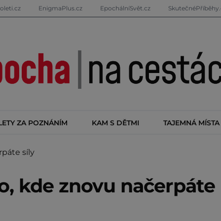
oleti.cz
EnigmaPlus.cz
EpochálníSvět.cz
SkutečnéPříběhy.
LETY ZA POZNÁNÍM
KAM S DĚTMI
TAJEMNÁ MÍSTA
páte síly
to, kde znovu načerpáte