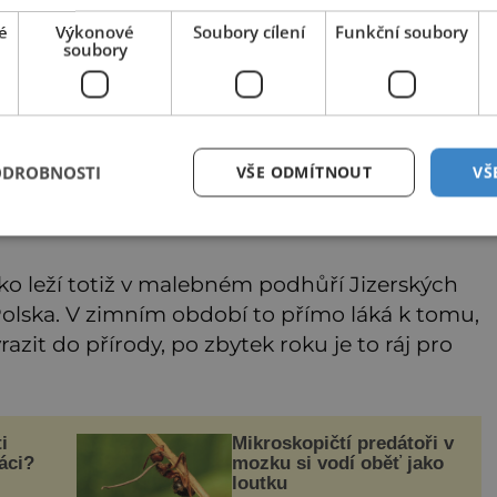
é
Výkonové
Soubory cílení
Funkční soubory
soubory
ODROBNOSTI
VŠE ODMÍTNOUT
VŠ
leží přímo na zdejší útulné kolonádě.
ko leží totiž v malebném podhůří Jizerských
olska. V zimním období to přímo láká k tomu,
azit do přírody, po zbytek roku je to ráj pro
i
Mikroskopičtí predátoři v
áci?
mozku si vodí oběť jako
loutku