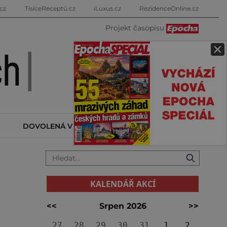
cz
TisíceReceptů.cz
iLuxus.cz
RezidenceOnline.cz
Projekt časopisu
×
DOVOLENÁ V ZAHRANIČÍ
KALENDÁŘ AKCÍ
KALENDÁŘ AKCÍ
<<
Srpen 2026
>>
27
28
29
30
31
1
2