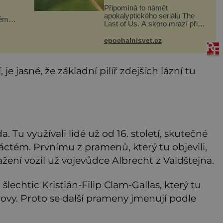
Připomíná to námět
apokalyptického seriálu The
téměř
Last of Us. A skoro mrazí při
hni
představě, že podobné horory
 a
probíhají v přírodě běžně – s
epochalnisvet.cz
íc
tím rozdílem, že nejde pouze o
infekce parazitickou houbou a
že
e jasné, že základní pilíř zdejších lázní tu
.
a. Tu využívali lidé už od 16. století, skutečné
náctém. Prvnímu z pramenů, který tu objevili,
tažení vozil už vojevůdce Albrecht z Valdštejna.
lechtic Kristián-Filip Clam-Gallas, který tu
ovy. Proto se další prameny jmenují podle