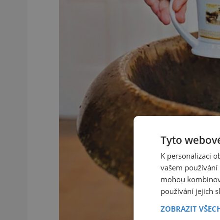
Tyto webové
K personalizaci 
vašem používání n
mohou kombinovat
používání jejich 
ZOBRAZIT VŠEC