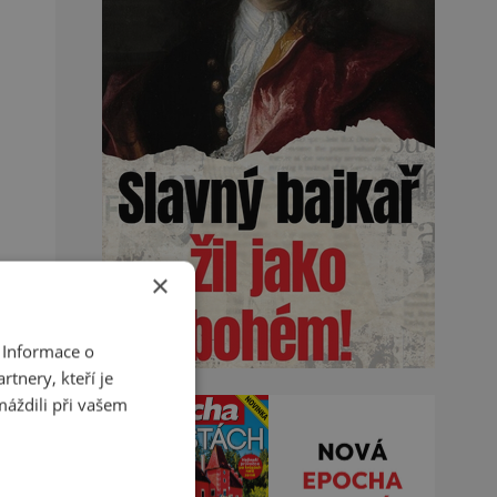
×
 Informace o
tnery, kteří je
máždili při vašem