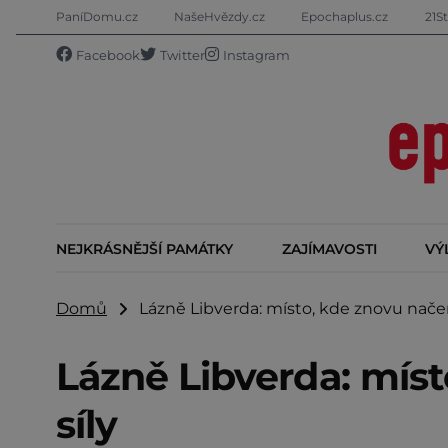
PaníDomu.cz
NašeHvězdy.cz
Epochaplus.cz
21St
Facebook
Twitter
Instagram
NEJKRÁSNĚJŠÍ PAMÁTKY
ZAJÍMAVOSTI
VÝ
Domů
Lázně Libverda: místo, kde znovu načer
Lázně Libverda: mís
síly