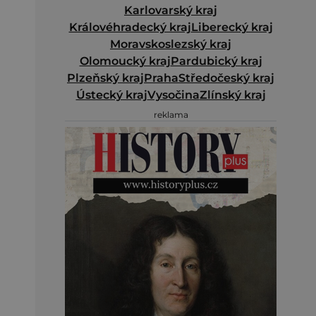
Karlovarský kraj
Královéhradecký kraj
Liberecký kraj
Moravskoslezský kraj
Olomoucký kraj
Pardubický kraj
Plzeňský kraj
Praha
Středočeský kraj
Ústecký kraj
Vysočina
Zlínský kraj
reklama