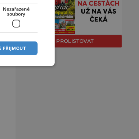
Nezařazené
soubory
PROLISTOVAT
E PŘIJMOUT