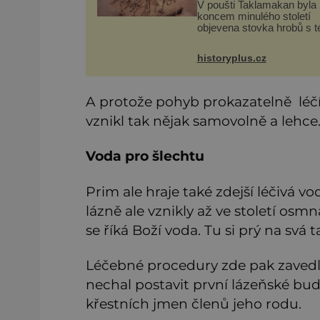
V poušti Taklamakan byla
koncem minulého století
objevena stovka hrobů s 
netknutými mumiemi. Všic
mrtví byli pohřbeni s úctou
historyplus.cz
četnými milodary. Asi nejv
přitom vědce zaujal hrob
tříměsíčn
A protože pohyb prokazatelně léčí, j
vznikl tak nějak samovolně a lehce
Voda pro šlechtu
Prim ale hraje také zdejší léčivá vod
lázně ale vznikly až ve století osm
se říká Boží voda. Tu si prý na svá 
Léčebné procedury zde pak zavedl š
nechal postavit první lázeňské bud
křestních jmen členů jeho rodu.