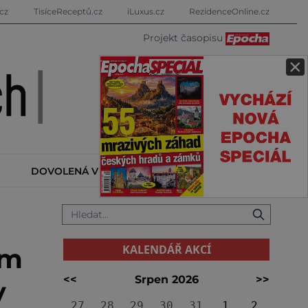
cz
TisíceReceptů.cz
iLuxus.cz
RezidenceOnline.cz
Projekt časopisu
×
DOVOLENÁ V ZAHRANIČÍ
KALENDÁŘ AKCÍ
KALENDÁŘ AKCÍ
ím
<<
Srpen 2026
>>
y
27
28
29
30
31
1
2