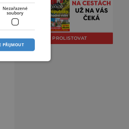
Nezařazené
soubory
PROLISTOVAT
E PŘIJMOUT