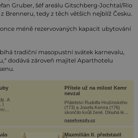
efan Gruber, šéf areálu Gitschberg-Jochtal/Rio
 z Brenneru, tedy z těch větších nejblíž Česku.
once méně rezervovaných kapacit ubytování
obíhá tradiční masopustní svátek karnevalu,
u,“ dodává zároveň majitel Aparthotelu
senu.
zuby
Přítele už na milost Kemr
nevzal
dý. A
Přátelství Rudolfa Hrušínského
 I
(†73) a Josefa Kemra (†76)
umí
skončilo kvůli ženě. Dlouhá léta
pojilo hluboké přátelství kolegy
ují,
nasehvezdy.cz
z pražského Národního divadla
ečer
– Josefa Kemra (†72) a Rudolfa
Hrušínského (†7
 vás
Maxmilián II. představil