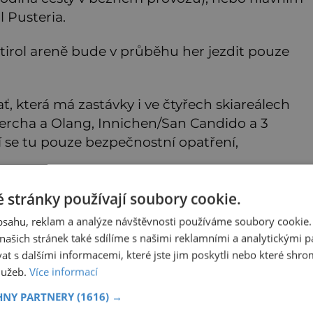
l Pusteria.
irol areně bude v průběhu her jezdit pouze
ť, která má zastávky i ve čtyřech skiareálech
Percha a Olang, Innichen/San Candido a 3
í se tu pouze bezpečnostní opatření,
tak projevuje přímo v menší Anterselvě nebo
 stránky používají soubory cookie.
odní straně Kronplatzu.
obsahu, reklam a analýze návštěvnosti používáme soubory cookie.
ašich stránek také sdílíme s našimi reklamními a analytickými par
 s dalšími informacemi, které jste jim poskytli nebo které shro
agédie na letecké přehlídce v Goussainville: Kde
služeb.
Více informací
 tu vzal ten letoun?!
n počkej, až nás uvidíš letět, tos ještě neviděl,“ zahlásí
HNY PARTNERY
(1616) →
větský pilot Michail Kozlov směrem k anglo-francouzského