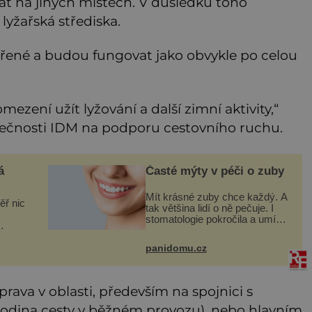
at na jiných místech. V důsledku toho
lyžařská střediska.
řené a budou fungovat jako obvykle po celou
ezení užít lyžování a další zimní aktivity,“
polečnosti IDM na podporu cestovního ruchu.
á
Časté mýty v péči o zuby
Mít krásné zuby chce každý. A
ěř nic
tak většina lidí o ně pečuje. I
stomatologie pokročila a umí
téměř zázraky. Přesto se
některé mýty, které se tradují,
luvit
panidomu.cz
nedaří vyvrátit. Které? Večer
o
místo čištění s
jímaj
ava v oblasti, především na spojnici s
hodina cesty v běžném provozu), nebo hlavním