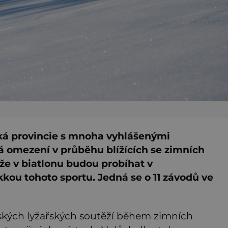
lská provincie s mnoha vyhlášenými
á omezení v průběhu blížících se zimních
těže v biatlonu budou probíhat v
kkou tohoto sportu. Jedná se o 11 závodů ve
lpských lyžařských soutěží během zimních