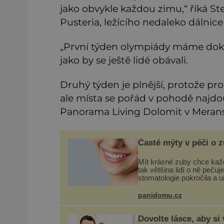
jako obvykle každou zimu,“ říká St
Pusteria, ležícího nedaleko dálnice
„První týden olympiády máme dok
jako by se ještě lidé obávali.
Druhý týden je plnější, protože pr
ale místa se pořád v pohodě najdo
Panorama Living Dolomit v Meran
Časté mýty v péči o 
Mít krásné zuby chce kaž
tak většina lidí o ně pečuje.
stomatologie pokročila a 
téměř zázraky. Přesto se
některé mýty, které se trad
panidomu.cz
nedaří vyvrátit. Které? V
místo čištění s
Dovolte lásce, aby si