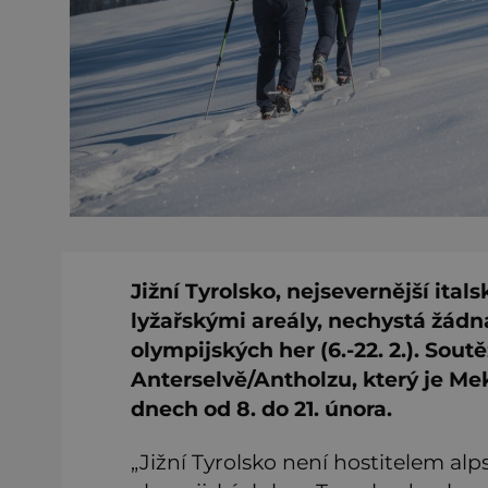
Jižní Tyrolsko, nejsevernější ita
lyžařskými areály, nechystá žádn
olympijských her (6.-22. 2.). Sou
Anterselvě/Antholzu, který je Me
dnech od 8. do 21. února.
„Jižní Tyrolsko není hostitelem a