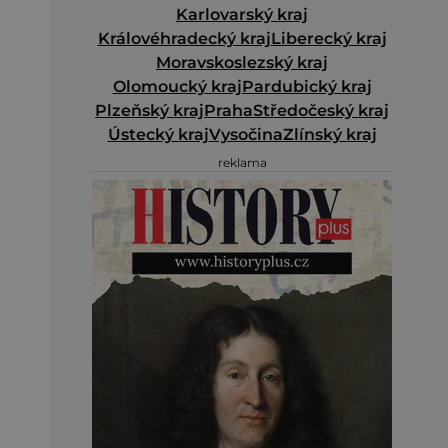
Karlovarský kraj
Královéhradecký kraj
Liberecký kraj
Moravskoslezský kraj
Olomoucký kraj
Pardubický kraj
Plzeňský kraj
Praha
Středočeský kraj
Ústecký kraj
Vysočina
Zlínský kraj
reklama