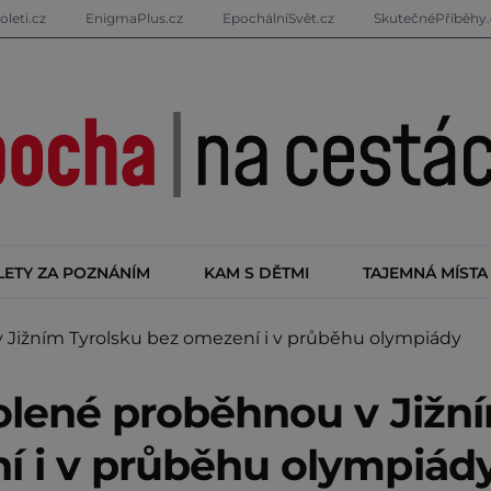
oleti.cz
EnigmaPlus.cz
EpochálníSvět.cz
SkutečnéPříběhy.
LETY ZA POZNÁNÍM
KAM S DĚTMI
TAJEMNÁ MÍSTA
 Jižním Tyrolsku bez omezení i v průběhu olympiády
volené proběhnou v Jižn
í i v průběhu olympiád