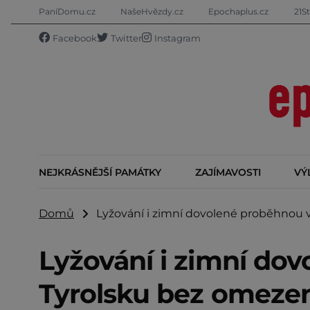
PaníDomu.cz
NašeHvězdy.cz
Epochaplus.cz
21St
Facebook
Twitter
Instagram
NEJKRÁSNĚJŠÍ PAMÁTKY
ZAJÍMAVOSTI
VÝ
Domů
Lyžování i zimní dovolené proběhnou v
Lyžování i zimní do
Tyrolsku bez omezen