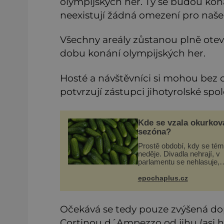
olympijských her. Ty se budou kon
neexistují žádná omezení pro naše 
Všechny areály zůstanou plně otev
dobu konání olympijských her.
Hosté a návštěvníci si mohou bez om
potvrzují zástupci jihotyrolské s
Kde se vzala okurkov
sezóna?
Prostě období, kdy se tém
neděje. Divadla nehrají, v
parlamentu se nehlasuje,
všichni jsou na dovolené a
média tak nemají o čem m
epochaplus.cz
a psát. A vymýšlejí si prot
témata, které nikoho neza
Očekává se tedy pouze zvýšená dopr
Cortinou d´Ampezzo od jihu (asi 