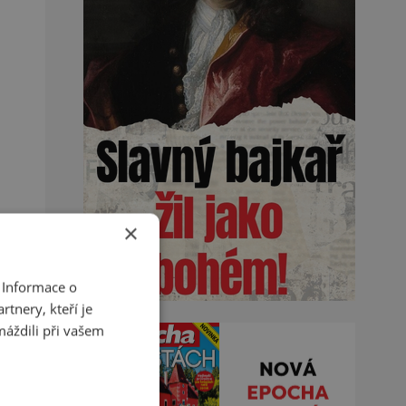
×
 Informace o
tnery, kteří je
máždili při vašem