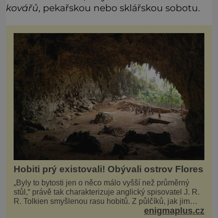
kovářů
, pekařskou nebo sklářskou sobotu.
Hobiti prý existovali! Obývali ostrov Flores
„Byly to bytosti jen o něco málo vyšší než průměrný
stůl,“ právě tak charakterizuje anglický spisovatel J. R.
R. Tolkien smyšlenou rasu hobitů. Z půlčíků, jak jim
enigmaplus.cz
říká, následně udělá hlavní hrdiny svých slavných