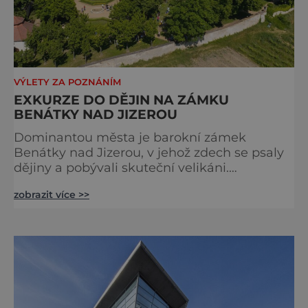
VÝLETY ZA POZNÁNÍM
EXKURZE DO DĚJIN NA ZÁMKU
BENÁTKY NAD JIZEROU
Dominantou města je barokní zámek
Benátky nad Jizerou, v jehož zdech se psaly
dějiny a pobývali skuteční velikáni.
Fenomenální dánský astronom Tycho Brahe
zobrazit více >>
tu prováděl svá slavná astronomická měření
a za zavřenými dveřmi laboratoří hledal
elixíry pro lidstvo. Došlo zde i k osudové
spolupráci s jeho přítelem, slavným Janem
Keplerem. Tímto historickým setkáním je
inspirována i zážitková mobilní detek