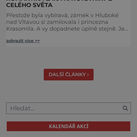
CELÉHO SVĚTA
Přestože byla vybíravá, zámek v Hluboké
nad Vltavou si zamilovala i princezna
Krasomila. A vy dopadnete úplně stejně. Je
totiž jedním z nejkrásnějších u nás. Vypadá
zobrazit více >>
jako nazdobený bílý dort na svatební tabuli.
Právě proto tam proudí desítky tisíc turistů.
Zámek, který najdete 9 kilometrů od
Českých Budějovic, byl inspirován anglickým
královským
DALŠÍ ČLÁNKY ›
KALENDÁŘ AKCÍ