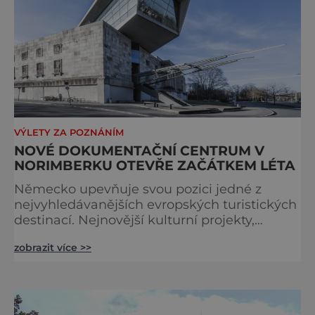
VÝLETY ZA POZNÁNÍM
NOVÉ DOKUMENTAČNÍ CENTRUM V
NORIMBERKU OTEVŘE ZAČÁTKEM LÉTA
Německo upevňuje svou pozici jedné z
nejvyhledávanějších evropských turistických
destinací. Nejnovější kulturní projekty,
otevření inovativních muzeí a velkolepé
zobrazit více >>
rekonstrukce historických památek přitahují
návštěvníky z celého světa. V nadcházejících
měsících se zde propojí kultura, historie i
moderní zážitky do jedinečné nabídky
turistických míst – přinášíme jejich výběr. Po