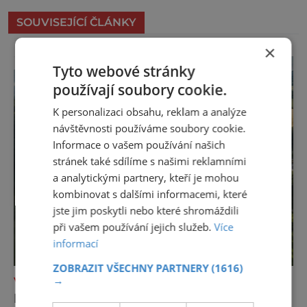
SOUVISEJÍCÍ ČLÁNKY
×
Tyto webové stránky
používají soubory cookie.
K personalizaci obsahu, reklam a analýze
návštěvnosti používáme soubory cookie.
Informace o vašem používání našich
stránek také sdílíme s našimi reklamními
a analytickými partnery, kteří je mohou
kombinovat s dalšími informacemi, které
jste jim poskytli nebo které shromáždili
při vašem používání jejich služeb.
Více
informací
ZOBRAZIT VŠECHNY PARTNERY
(1616)
→
VÝLETY ZA POZNÁNÍM
POZNEJTE ÚDOLÍ DESNÉ: OD