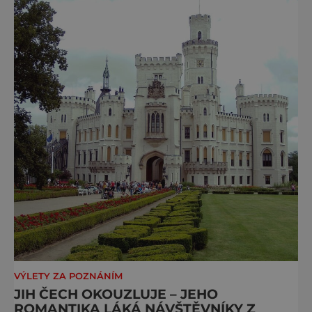
přibližně pětileté
VÝLETY ZA POZNÁNÍM
JIH ČECH OKOUZLUJE – JEHO
ROMANTIKA LÁKÁ NÁVŠTĚVNÍKY Z