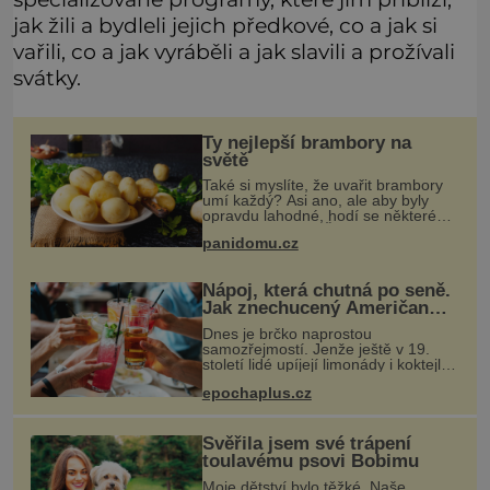
jak žili a bydleli jejich předkové, co a jak si
vařili, co a jak vyráběli a jak slavili a prožívali
svátky.
Ty nejlepší brambory na
světě
Také si myslíte, že uvařit brambory
umí každý? Asi ano, ale aby byly
opravdu lahodné, hodí se některé
jednoduché triky. Že jsou různé
panidomu.cz
varné typy od A, tedy na saláty, po D
na kaši, určitě víte, takže
Nápoj, která chutná po seně.
Jak znechucený Američan
vymyslel brčko
Dnes je brčko naprostou
samozřejmostí. Jenže ještě v 19.
století lidé upíjejí limonády i koktejly
dutými stébly žita nebo žitné slámy.
epochaplus.cz
Fungují sice dobře, mají ale jednu
nepříjemnou vlastnost po chvíl
Svěřila jsem své trápení
toulavému psovi Bobimu
Moje dětství bylo těžké. Naše