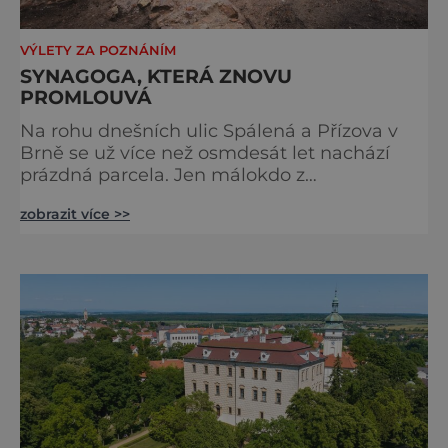
VÝLETY ZA POZNÁNÍM
SYNAGOGA, KTERÁ ZNOVU
PROMLOUVÁ
Na rohu dnešních ulic Spálená a Přízova v
Brně se už více než osmdesát let nachází
prázdná parcela. Jen málokdo z
kolemjdoucích tuší, že právě zde stála jedna
zobrazit více >>
z největších synagog v českých zemích –
monumentální stavba, která byla po
desetiletí symbolem sebevědomé a
prosperující židovské komunity. Brněnská
Velká synagoga byla slavnostně otevřena v
roce 1856, v době, kdy se město proměňovalo
v p