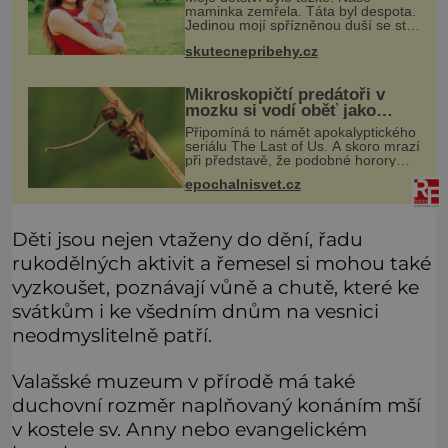
maminka zemřela. Táta byl despota.
Jedinou mojí spřízněnou duší se stal
toulavý pejsek Bobi. Doma jsem jako
skutecnepribehy.cz
dítě měla peklo. Maminka zemřela,
když jsem byla ještě malá. O
Mikroskopičtí predátoři v
mozku si vodí oběť jako
loutku
Připomíná to námět apokalyptického
seriálu The Last of Us. A skoro mrazí
při představě, že podobné horory
probíhají v přírodě běžně – s tím
epochalnisvet.cz
rozdílem, že nejde pouze o infekce
parazitickou houbou a že
Děti jsou nejen vtaženy do dění, řadu
rukodělných aktivit a řemesel si mohou také
vyzkoušet, poznávají vůně a chutě, které ke
svátkům i ke všedním dnům na vesnici
neodmyslitelně patří.
Valašské muzeum v přírodě má také
duchovní rozměr naplňovaný konáním mší
v kostele sv. Anny nebo evangelickém