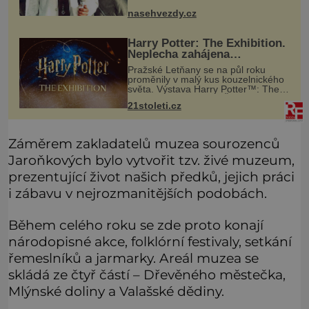
dní před tím, než odešel do
uměleckého nebe. Kdysi někdo z
nasehvezdy.cz
přátel
Harry Potter: The Exhibition.
Neplecha zahájena…
Pražské Letňany se na půl roku
proměnily v malý kus kouzelnického
světa. Výstava Harry Potter™: The
Exhibition přivezla do Česka
21stoleti.cz
originální filmové kostýmy a rekvizity,
Bradavice, Hagridovu chýši i uč
Záměrem zakladatelů muzea sourozenců
Jaroňkových bylo vytvořit tzv. živé muzeum,
prezentující život našich předků, jejich práci
i zábavu v nejrozmanitějších podobách.
Během celého roku se zde proto konají
národopisné akce, folklórní festivaly, setkání
řemeslníků a jarmarky. Areál muzea se
skládá ze čtyř částí – Dřevěného městečka,
Mlýnské doliny a Valašské dědiny.