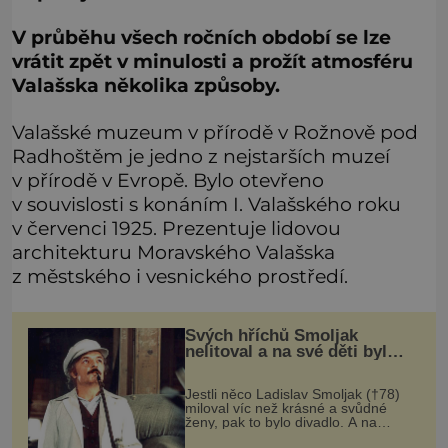
V průběhu všech ročních období se lze
vrátit zpět v minulosti a prožít atmosféru
Valašska několika způsoby.
Valašské muzeum v přírodě v Rožnově pod
Radhoštěm je jedno z nejstarších muzeí
v přírodě v Evropě. Bylo otevřeno
v souvislosti s konáním I. Valašského roku
v červenci 1925. Prezentuje lidovou
architekturu Moravského Valašska
z městského i vesnického prostředí.
Svých hříchů Smoljak
nelitoval a na své děti byl
velmi pyšný
Jestli něco Ladislav Smoljak (†78)
miloval víc než krásné a svůdné
ženy, pak to bylo divadlo. A na
divadelních prknech stál ještě pár