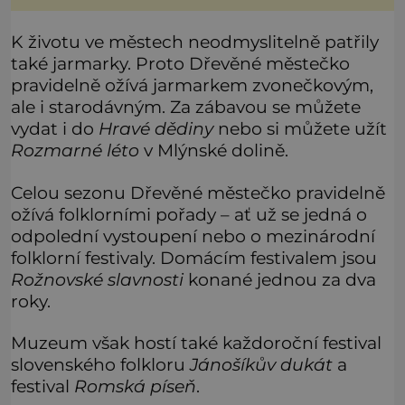
fantasy knih. Podobné bytosti prý ovšem naši planetu
opravdu kdysi obývaly. Šlo o naše
K životu ve městech neodmyslitelně patřily
také jarmarky. Proto Dřevěné městečko
pravidelně ožívá jarmarkem zvonečkovým,
ale i starodávným. Za zábavou se můžete
vydat i do
Hravé dědiny
nebo si můžete užít
Rozmarné léto
v Mlýnské dolině.
Celou sezonu Dřevěné městečko pravidelně
ožívá folklorními pořady – ať už se jedná o
odpolední vystoupení nebo o mezinárodní
folklorní festivaly. Domácím festivalem jsou
Rožnovské slavnosti
konané jednou za dva
roky.
Muzeum však hostí také každoroční festival
slovenského folkloru
Jánošíkův dukát
a
festival
Romská píseň
.