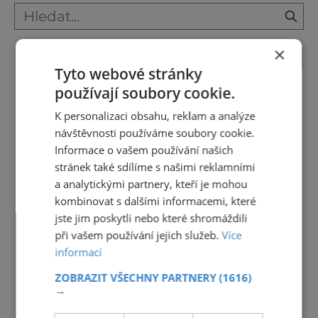
×
KALENDÁŘ AKCÍ
Tyto webové stránky
<<
Srpen 2026
>>
používají soubory cookie.
K personalizaci obsahu, reklam a analýze
27
28
29
30
31
1
2
návštěvnosti používáme soubory cookie.
3
4
5
6
7
8
9
Informace o vašem používání našich
stránek také sdílíme s našimi reklamními
10
11
12
13
14
15
16
a analytickými partnery, kteří je mohou
17
18
19
20
21
22
23
kombinovat s dalšími informacemi, které
jste jim poskytli nebo které shromáždili
24
25
26
27
28
29
30
při vašem používání jejich služeb.
Více
31
1
2
3
4
5
6
informací
ZOBRAZIT VŠECHNY PARTNERY
(1616)
→