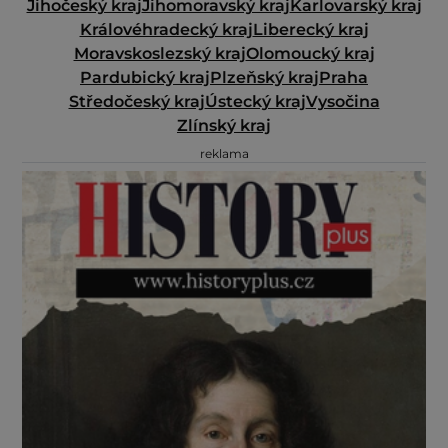
Jihočeský kraj
Jihomoravský kraj
Karlovarský kraj
Královéhradecký kraj
Liberecký kraj
Moravskoslezský kraj
Olomoucký kraj
Pardubický kraj
Plzeňský kraj
Praha
Středočeský kraj
Ústecký kraj
Vysočina
Zlínský kraj
reklama