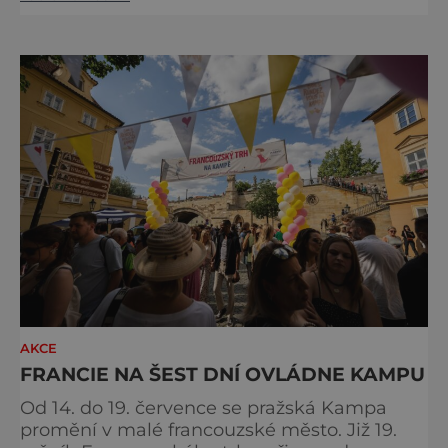
vinařů, velkolepý historický průvod krále
Jana Lucemburského i koncerty známých
českých interpretů. Na jeden víkend se celé
město promění v živoucí kulisu středověku,
kde se historie prolíná se
AKCE
FRANCIE NA ŠEST DNÍ OVLÁDNE KAMPU
Od 14. do 19. července se pražská Kampa
promění v malé francouzské město. Již 19.