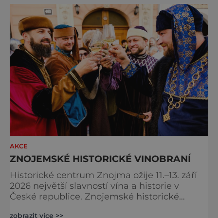
AKCE
ZNOJEMSKÉ HISTORICKÉ VINOBRANÍ
Historické centrum Znojma ožije 11.–13. září
2026 největší slavností vína a historie v
České republice. Znojemské historické
vinobraní nabídne čtrnáct multižánrových
zobrazit více >>
scén, stovky programových bodů, desítky