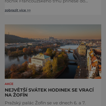
ročník Francouzského trhu přinese do
samého srdce metropole oslavu
zobrazit více >>
gastronomie, vína, hudby a životního stylu,
který si Francouzi dokázali povýšit na umění.
Pod korunami stromů s výhledem na Vltavu
budou návštěvníci objevovat chutě
jednotlivých regionů Francie, ochutnávat
speciality od samotných producentů a užíva
AKCE
NEJVĚTŠÍ SVÁTEK HODINEK SE VRACÍ
NA ŽOFÍN
Pražský palác Žofín se ve dnech 6. a 7.