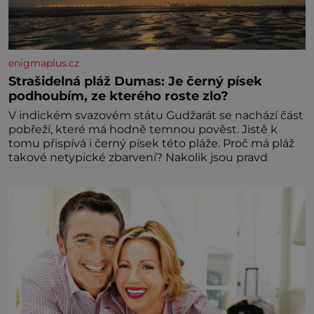
enigmaplus.cz
Strašidelná pláž Dumas: Je černý písek
podhoubím, ze kterého roste zlo?
V indickém svazovém státu Gudžarát se nachází část
pobřeží, které má hodně temnou pověst. Jistě k
tomu přispívá i černý písek této pláže. Proč má pláž
takové netypické zbarvení? Nakolik jsou pravd