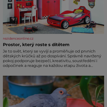
rezidenceonline.cz
Prostor, který roste s dítětem
Je to svět, který se vyvíjí a proměňuje od prvních
dětských krůčků až po dospívání. Správně navržený
pokoj podporuje bezpečí, kreativitu, soustředění i
odpočinek a reaguje na každou etapu života a
specifické potřeby dítěte. Pro nejmenší je klíčová
jednoduchost, měkkost a bezpečí, proto by pokoj
miminka měl působit především klidně a útulně.
Předškolní věk je