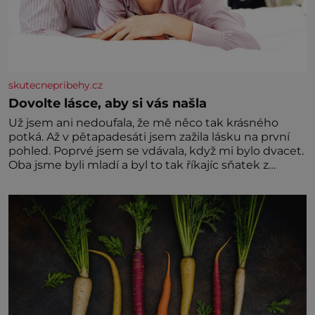
skutecnepribehy.cz
Dovolte lásce, aby si vás našla
Už jsem ani nedoufala, že mě něco tak krásného
potká. Až v pětapadesáti jsem zažila lásku na první
pohled. Poprvé jsem se vdávala, když mi bylo dvacet.
Oba jsme byli mladí a byl to tak říkajíc sňatek z
rozumu. Rodiče nás dali dohromady, Toník byl dobře
zaopatřený mladý muž. Manželství nám oběma moc
nesvědčilo, brzy jsme zjistili, že