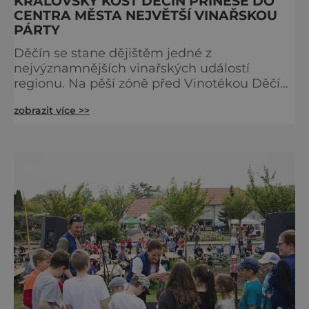
KRÁLOVSKÝ KOŠT DĚČÍN PŘINESE DO
CENTRA MĚSTA NEJVĚTŠÍ VINAŘSKOU
PÁRTY
Děčín se stane dějištěm jedné z
nejvýznamnějších vinařských událostí
regionu. Na pěší zóně před Vinotékou Děčín
v Křížové ulici se uskuteční Královský košt
zobrazit více >>
Děčín 29. srpna – velká pultová degustace
špičkových vín z českých a moravských vinic.
Akce je určena široké veřejnosti i
milovníkům vína, kteří chtějí ochutnat výběr
toho nejlepšího, co aktuální vinařská sezóna
nabízí. Návštěvníci budou mít