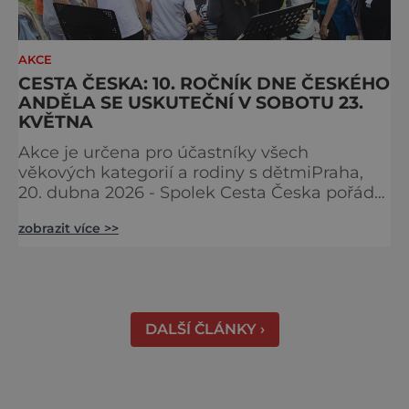
AKCE
CESTA ČESKA: 10. ROČNÍK DNE ČESKÉHO
ANDĚLA SE USKUTEČNÍ V SOBOTU 23.
KVĚTNA
Akce je určena pro účastníky všech
věkových kategorií a rodiny s dětmiPraha,
20. dubna 2026 - Spolek Cesta Česka pořádá
jubilejní desátý ročník Dne Českého Anděla.
zobrazit více >>
Akce se uskuteční v sobotu 23. května 2026
v obci Ctiněves, začíná v 10 hodin
slavnostním zahájením a pokračuje
výstupem na horu Říp a zpět. Na místě bude
následně připraven bohatý doprovodný
DALŠÍ ČLÁNKY ›
program. Akce je určena široké veřejnost