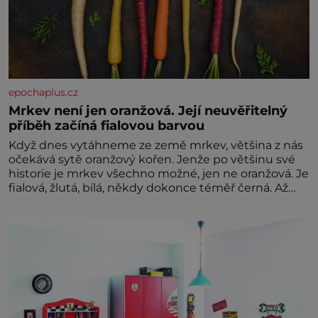
epochaplus.cz
Mrkev není jen oranžová. Její neuvěřitelný
příběh začíná fialovou barvou
Když dnes vytáhneme ze země mrkev, většina z nás
očekává sytě oranžový kořen. Jenže po většinu své
historie je mrkev všechno možné, jen ne oranžová. Je
fialová, žlutá, bílá, někdy dokonce téměř černá. Až
díky stovkám let pečlivého šlechtění se z ní stává
zelenina, bez které si českou zahradu ani
nedokážeme představit. Její příběh je