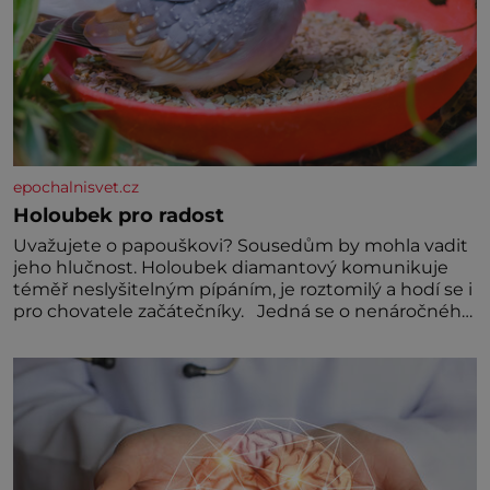
epochalnisvet.cz
Holoubek pro radost
Uvažujete o papouškovi? Sousedům by mohla vadit
jeho hlučnost. Holoubek diamantový komunikuje
téměř neslyšitelným pípáním, je roztomilý a hodí se i
pro chovatele začátečníky. Jedná se o nenáročného
klidného ptáčka, který většinu dne jen posedává.
Hodně času tráví na zemi, kde sbírá zbytky semínek
Jeho domovinou je prakticky celá Austrálie s
výjimkou pobřežní oblasti.