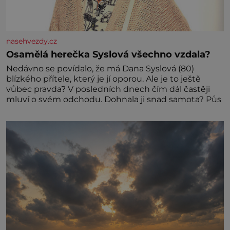
nasehvezdy.cz
Osamělá herečka Syslová všechno vzdala?
Nedávno se povídalo, že má Dana Syslová (80)
blízkého přítele, který je jí oporou. Ale je to ještě
vůbec pravda? V posledních dnech čím dál častěji
mluví o svém odchodu. Dohnala ji snad samota? Půs