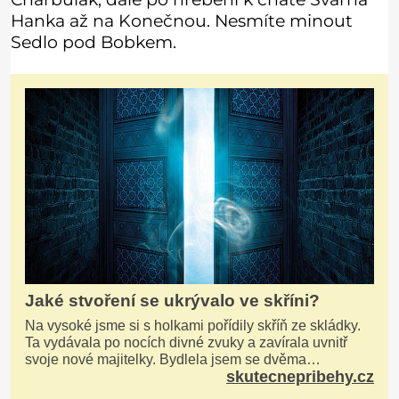
Hanka až na Konečnou. Nesmíte minout
Sedlo pod Bobkem.
Jaké stvoření se ukrývalo ve skříni?
Na vysoké jsme si s holkami pořídily skříň ze skládky.
Ta vydávala po nocích divné zvuky a zavírala uvnitř
svoje nové majitelky. Bydlela jsem se dvěma
skutecnepribehy.cz
kamarádkami a bavilo nás zvelebovat si náš byt. Skoro
denně jsme tahaly domů různé kousky od babiček