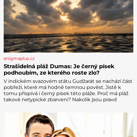
enigmaplus.cz
Strašidelná pláž Dumas: Je černý písek
podhoubím, ze kterého roste zlo?
V indickém svazovém státu Gudžarát se nachází část
pobřeží, které má hodně temnou pověst. Jistě k
tomu přispívá i černý písek této pláže. Proč má pláž
takové netypické zbarvení? Nakolik jsou pravd