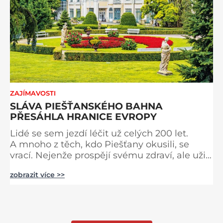
ZAJÍMAVOSTI
SLÁVA PIEŠŤANSKÉHO BAHNA
PŘESÁHLA HRANICE EVROPY
Lidé se sem jezdí léčit už celých 200 let.
A mnoho z těch, kdo Piešťany okusili, se
vrací. Nejenže prospějí svému zdraví, ale užijí
si tu i bohatý společenský život. Když se
zobrazit více >>
řekne slovenské lázně, Piešťany bývají první
volbou. Jejich věhlas je mezinárodní. A není
divu. Město rozprostřené na březích řeky
Váhu je proslulé termálními prameny