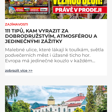
ZAJÍMAVOSTI
111 TIPŮ, KAM VYRAZIT ZA
DOBRODRUŽSTVÍM, ATMOSFÉROU A
JEDINEČNÝMI ZÁŽITKY
Malebné ulice, které lákají k toulkám, světla
podvečerních měst i úžasné ticho hor.
Evropa má jedinečné kouzlo v každém
období. Nové číslo Světa na dlani Speciál vás
zobrazit více >>
zve na cestu plnou inspirace, dobrodružství i
romantiky. Přinášíme vám 111 skvělých tipů,
kam vyrazit. Objevte krásu Evropy v celé její
podobě. Města s neopakovatelnou
atmosférou Vydejte se s námi na prohlídku
měst, která patří k