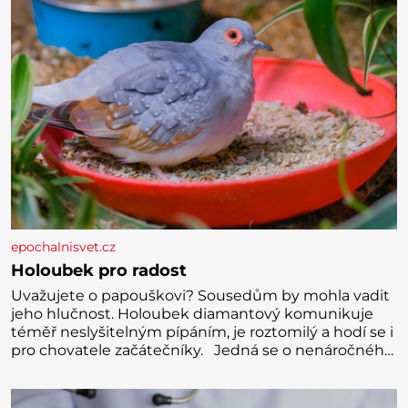
Předškolní věk je
epochalnisvet.cz
Holoubek pro radost
Uvažujete o papouškovi? Sousedům by mohla vadit
jeho hlučnost. Holoubek diamantový komunikuje
téměř neslyšitelným pípáním, je roztomilý a hodí se i
pro chovatele začátečníky. Jedná se o nenáročného
klidného ptáčka, který většinu dne jen posedává.
Hodně času tráví na zemi, kde sbírá zbytky semínek
Jeho domovinou je prakticky celá Austrálie s