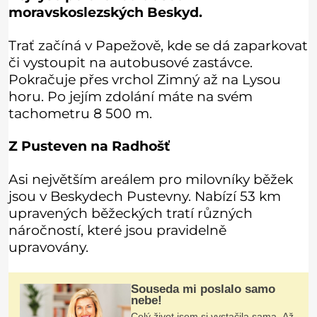
moravskoslezských Beskyd.
Trať začíná v Papežově, kde se dá zaparkovat
či vystoupit na autobusové zastávce.
Pokračuje přes vrchol Zimný až na Lysou
horu. Po jejím zdolání máte na svém
tachometru 8 500 m.
Z Pusteven na Radhošť
Asi největším areálem pro milovníky běžek
jsou v Beskydech Pustevny. Nabízí 53 km
upravených běžeckých tratí různých
náročností, které jsou pravidelně
upravovány.
Souseda mi poslalo samo
nebe!
Celý život jsem si vystačila sama. Až