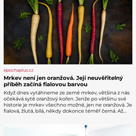
epochaplus.cz
Mrkev není jen oranžová. Její neuvěřitelný
příběh začíná fialovou barvou
Když dnes vytáhneme ze země mrkev, většina z nás
očekává sytě oranžový kořen. Jenže po většinu své
historie je mrkev všechno možné, jen ne oranžová. Je
fialová, žlutá, bílá, někdy dokonce téměř černá. Až
díky stovkám let pečlivého šlechtění se z ní stává
zelenina, bez které si českou zahradu ani
nedokážeme představit. Její příběh je