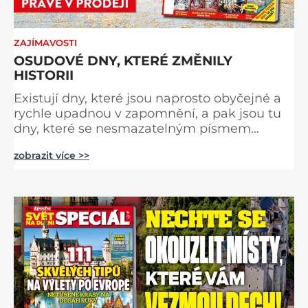
ZAJÍMAVOSTI
OSUDOVÉ DNY, KTERÉ ZMĚNILY
HISTORII
Existují dny, které jsou naprosto obyčejné a
rychle upadnou v zapomnění, a pak jsou tu
dny, které se nesmazatelným písmem
otisknou do lidské historie, a je jedno, jestli
zobrazit více >>
dojde k významnému objevu nebo děsivé
katastrofě. Vezměte si k ruce kalendář a
projděte společně s námi historii křížem
krážem. Je 10. dubna roku 49 př. n. l. a na
břehu říčky Rubikon pronáší Gaius Julius
Caesar svou slavnou vě