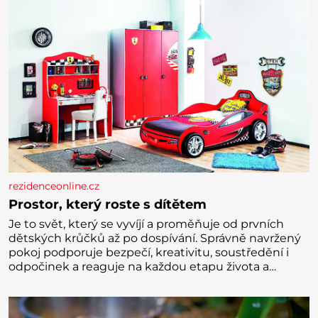
rezidenceonline.cz
Prostor, který roste s dítětem
Je to svět, který se vyvíjí a proměňuje od prvních
dětských krůčků až po dospívání. Správně navržený
pokoj podporuje bezpečí, kreativitu, soustředění i
odpočinek a reaguje na každou etapu života a
specifické potřeby dítěte. Pro nejmenší je klíčová
jednoduchost, měkkost a bezpečí, proto by pokoj
miminka měl působit především klidně a útulně.