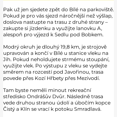
nebo z bazaru, jako třeba staré zrcadlo a obrazy
Pak už jen sjedete zpět do Bílé na parkoviště.
Pokud je pro vás sjezd náročnější než výšlap,
doslova nastupte na trasu z druhé strany –
zakupte si jízdenku a využijte lanovku A,
alespoň pro výjezd k Sedlu pod Bobkem.
Modrý okruh je dlouhý 19,8 km, je strojově
upravován a končí v Bílé u stanice vleku na
Jih. Pokud neholdujete strmému stoupání,
využijte vlek. Po výstupu z vleku se vydejte
směrem na rozcestí pod Javořinou, trasa
povede přes Kozí Hřbety přes Mezivodí.
Tam byste neměli minout rekreační
středisko Ondrášův Dvůr. Následně trasa
vede druhou stranou údolí a úbočím kopce
Čistý a Klín se vrací k potoku Smradlavá.