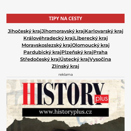
TIPY NA CESTY
Jihočeský kraj
Jihomoravský kraj
Karlovarský kraj
Královéhradecký kraj
Liberecký kraj
Moravskoslezský kraj
Olomoucký kraj
Pardubický kraj
Plzeňský kraj
Praha
Středočeský kraj
Ústecký kraj
Vysočina
Zlínský kraj
reklama