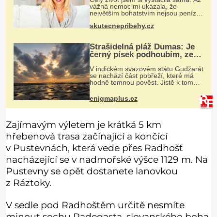
vážná nemoc mi ukázala, že
největším bohatstvím nejsou peníze
ani vlastní byt, ale člověk, který je
skutecnepribehy.cz
ochotný podat pomocnou ruku.
Vždycky jsem byla spíš samotářka.
Strašidelná pláž Dumas: Je
černý písek podhoubím, ze
kterého roste zlo?
V indickém svazovém státu Gudžarát
se nachází část pobřeží, které má
hodně temnou pověst. Jistě k tomu
přispívá i černý písek této pláže.
Proč má pláž takové netypické
enigmaplus.cz
zbarvení? Nakolik jsou pravdivé
Zajímavým výletem je krátká 5 km
hřebenová trasa začínající a končící
v Pustevnách, která vede přes Radhošť
nacházející se v nadmořské výšce 1129 m. Na
Pustevny se opět dostanete lanovkou
z Ráztoky.
V sedle pod Radhoštěm určitě nesmíte
minout sochu Radegasta, slovanského boha