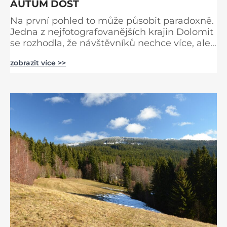
AUTŮM DOST
Na první pohled to může působit paradoxně.
Jedna z nejfotografovanějších krajin Dolomit
se rozhodla, že návštěvníků nechce více, ale
méně. Alpe di Siusi, největší vysokohorská
zobrazit více >>
louka v Evropě, zavádí od léta 2026 nová
pravidla příjezdu, která mají jediný cíl –
zachovat místo, kvůli němuž sem lidé
přijíždějí. Nejde o boj proti turistům. Jde o
ochranu krajiny, která už nechce být obětí
vlastního úspě