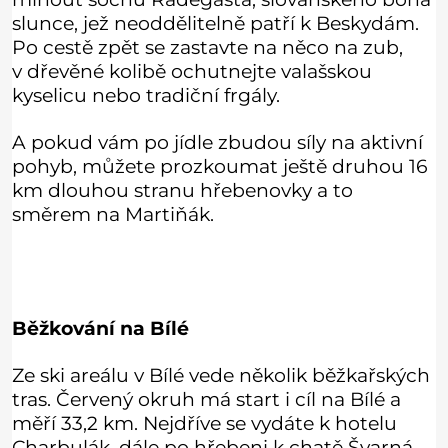
slunce, jež neoddělitelně patří k Beskydám.
Po cestě zpět se zastavte na něco na zub,
v dřevěné kolibě ochutnejte valašskou
kyselicu nebo tradiční frgály.
A pokud vám po jídle zbudou síly na aktivní
pohyb, můžete prozkoumat ještě druhou 16
km dlouhou stranu hřebenovky a to
směrem na Martiňák.
Běžkování na Bílé
Ze ski areálu v Bílé vede několik běžkařských
tras. Červený okruh má start i cíl na Bílé a
měří 33,2 km. Nejdříve se vydáte k hotelu
Charbulák, dále po hřebeni k chatě Švarná