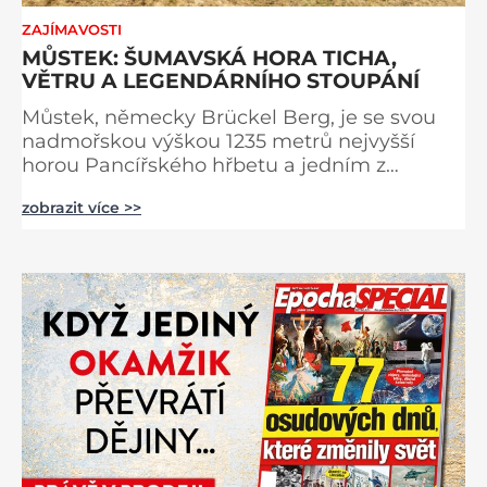
ZAJÍMAVOSTI
MŮSTEK: ŠUMAVSKÁ HORA TICHA,
VĚTRU A LEGENDÁRNÍHO STOUPÁNÍ
Můstek, německy Brückel Berg, je se svou
nadmořskou výškou 1235 metrů nejvyšší
horou Pancířského hřbetu a jedním z
nejcharakterističtějších vrcholů západní
zobrazit více >>
Šumavy. Přestože nestojí v centru hlavních
turistických proudů jako Velký Javor či
Poledník, právě v tom spočívá jeho síla.
Můstek si dodnes uchovává syrový horský
charakter, klid a zvláštní atmosféru
šumavských hřebenů, kde se střídá hustý les