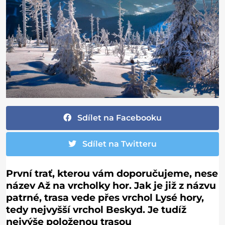
Sdílet na Facebooku
Sdílet na Twitteru
První trať, kterou vám doporučujeme, nese
název Až na vrcholky hor. Jak je již z názvu
patrné, trasa vede přes vrchol Lysé hory,
tedy nejvyšší vrchol Beskyd. Je tudíž
nejvýše položenou trasou