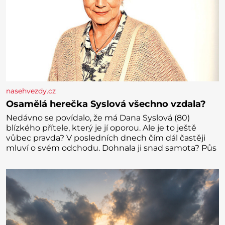
nasehvezdy.cz
Osamělá herečka Syslová všechno vzdala?
Nedávno se povídalo, že má Dana Syslová (80)
blízkého přítele, který je jí oporou. Ale je to ještě
vůbec pravda? V posledních dnech čím dál častěji
mluví o svém odchodu. Dohnala ji snad samota? Půs