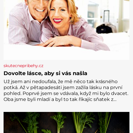
skutecnepribehy.cz
Dovolte lásce, aby si vás našla
Už jsem ani nedoufala, že mě něco tak krásného
potká. Až v pětapadesáti jsem zažila lásku na první
pohled. Poprvé jsem se vdávala, když mi bylo dvacet.
Oba jsme byli mladí a byl to tak říkajíc sňatek z
rozumu. Rodiče nás dali dohromady, Toník byl dobře
zaopatřený mladý muž. Manželství nám oběma moc
nesvědčilo, brzy jsme zjistili, že