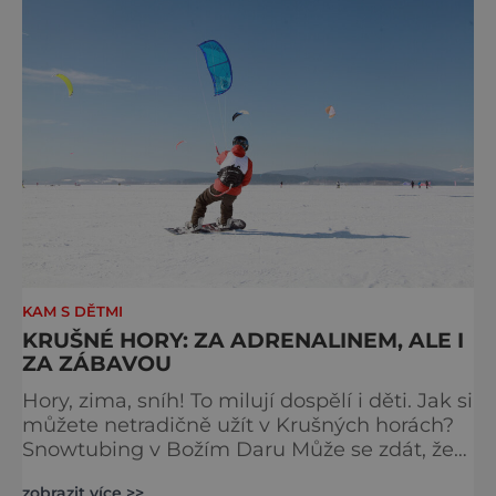
KAM S DĚTMI
KRUŠNÉ HORY: ZA ADRENALINEM, ALE I
ZA ZÁBAVOU
Hory, zima, sníh! To milují dospělí i děti. Jak si
můžete netradičně užít v Krušných horách?
Snowtubing v Božím Daru Může se zdát, že
jízda v duši po sněhu je jakousi náhradou za
zobrazit více >>