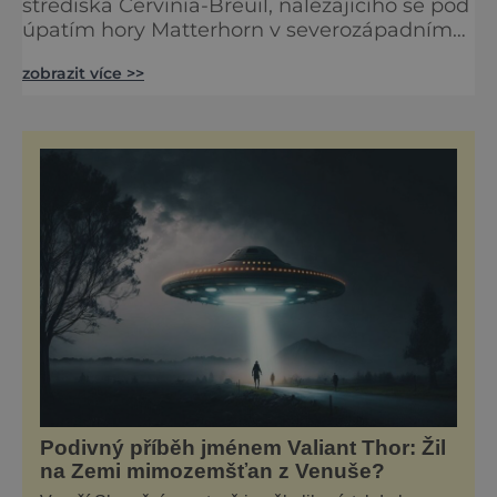
střediska Cervinia-Breuil, nalézajícího se pod
úpatím hory Matterhorn v severozápadním
italském údolí Valle d'Aosta. Ledová
zobrazit více >>
podívaná u Matterhornu Ledové jeskyně,
které jsou jedny z nejvyšších v Evropě,
dosahují téměř 4000 metrů nad mořem. Ze
švýcarské strany k nim vyjedete lanovkou
Piccolo Cervino, přičemž vystoupíte přímo u
padesáti metrového tunelu
Podivný příběh jménem Valiant Thor: Žil
na Zemi mimozemšťan z Venuše?