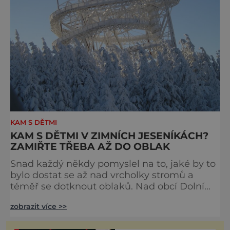
KAM S DĚTMI
KAM S DĚTMI V ZIMNÍCH JESENÍKÁCH?
ZAMIŘTE TŘEBA AŽ DO OBLAK
Snad každý někdy pomyslel na to, jaké by to
bylo dostat se až nad vrcholky stromů a
téměř se dotknout oblaků. Nad obcí Dolní
Morava, nedaleko horní stanice lanovky
zobrazit více >>
Sněžník, se v roce 2015 otevřela stavba, která
něco takového umožňuje. Síť navzájem se