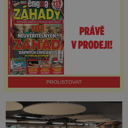
proplétajících dřevěných cest, po kterých lze
vystoupat do výšky 55 metrů, se rychle stala
jednou z nejoblíbenějších turistických atrakcí
v regionu.
PROLISTOVAT