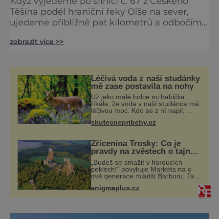
Když vyjedeme po silnici č. 67 z Českého
Těšína podél hraniční řeky Olše na sever,
ujedeme přibližně pat kilometrů a odbočíme
doleva, ocitneme se na místě, kde v 8. století
zobrazit více >>
stávalo slovanské hradiště. Přesněji řečeno
stojí tam i dnes. U dnešní Chotěbuzi žili lidé
už v době bronzové, o pár set let později je
vystřídali Slované, kteří si tu postavili
Léčivá voda z naší studánky
opevněné hradisko. Místo si vybrali prozíravě.
mě zase postavila na nohy
N
Už jako malé holce mi babička
říkala, že voda v naší studánce má
léčivou moc. Kdo se z ní napil,
nebo si natrhal bylinky kolem, tomu
skutecnepribehy.cz
se ulevilo. Ráda vzpomínám na své
dětství a na studánku, která se u
Zřícenina Trosky: Co je
pravdy na zvěstech o tajné
chodbě?
„Budeš se smažit v horoucích
peklech!“ povykuje Markéta na o
dvě generace mladší Barboru. Ta jí
za chvíli slovní palbu opětuje. První
enigmaplus.cz
je zarytá katolička, druhá
přesvědčená kališnice. A každá z
nich s