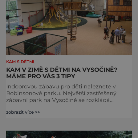
KAM S DĚTMI
KAM V ZIMĚ S DĚTMI NA VYSOČINĚ?
MÁME PRO VÁS 3 TIPY
Indoorovou zábavu pro děti naleznete v
Robinsonově parku. Největší zastřešený
zábavní park na Vysočině se rozkládá
v Jihlavě Pod Jánským kopečkem a na ploše
zobrazit více >>
dosahující až 2500 m2. Arena stojí hned
vedle nákupní zóny, takže pokud s sebou do
obchodů nechcete brát děti, můžete je
nechat v Robinsonově parku, kde se zabaví