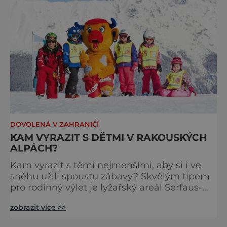
DOVOLENÁ V ZAHRANIČÍ
KAM VYRAZIT S DĚTMI V RAKOUSKÝCH
ALPÁCH?
Kam vyrazit s těmi nejmenšími, aby si i ve
sněhu užili spoustu zábavy? Skvělým tipem
pro rodinný výlet je lyžařský areál Serfaus-
Fiss-Ladis, nacházející se na náhorní plošině
zobrazit více >>
nad tyrolským údolím řeky Inn. Pohádková
zima v Serfaus-Fiss-Ladis! Věřte nebo ne, ale