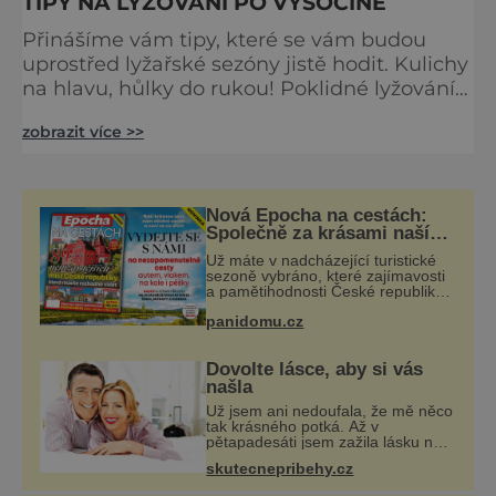
TIPY NA LYŽOVÁNÍ PO VYSOČINĚ
Přinášíme vám tipy, které se vám budou
uprostřed lyžařské sezóny jistě hodit. Kulichy
na hlavu, hůlky do rukou! Poklidné lyžování
Lyžařská oblast Dalečín nabízí dvě sjezdovky
zobrazit více >>
a jeden dětský svah o celkové délce 1100 m.
Náročnost svahů je lehká až střední. Areál se
nachází blízko nedaleké stejnojmenné obce
a leží v nadmořské výšce 645 m. Na vrchol se
Nová Epocha na cestách:
Společně za krásami naší
můžete přiblížit dvěma vleky. Zkušenější l
vlasti
Už máte v nadcházející turistické
sezoně vybráno, které zajímavosti
a pamětihodnosti České republiky
navštívíte? V prodeji je právě nové
panidomu.cz
číslo Epochy na cestách, které vám
při rozhodování určitě pomůž
Dovolte lásce, aby si vás
našla
Už jsem ani nedoufala, že mě něco
tak krásného potká. Až v
pětapadesáti jsem zažila lásku na
první pohled. Poprvé jsem se
skutecnepribehy.cz
vdávala, když mi bylo dvacet. Oba
jsme byli mladí a byl to tak říkajíc