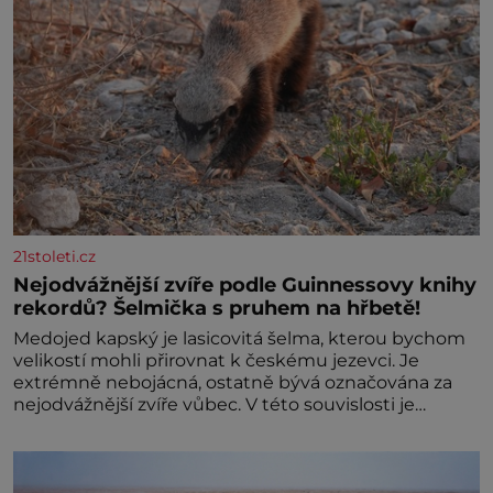
21stoleti.cz
Nejodvážnější zvíře podle Guinnessovy knihy
rekordů? Šelmička s pruhem na hřbetě!
Medojed kapský je lasicovitá šelma, kterou bychom
velikostí mohli přirovnat k českému jezevci. Je
extrémně nebojácná, ostatně bývá označována za
nejodvážnější zvíře vůbec. V této souvislosti je
dokonc