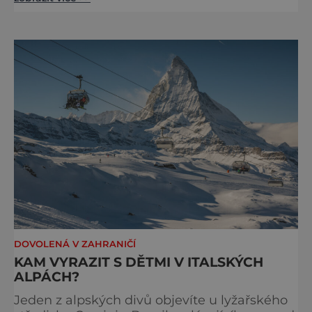
sáňky, a proto je určená pouze pro děti. To je
však velký omyl, protože snowtubing je
zábavou i pro dospělé! Skvělou
snowtubingovou dráhu – sněhový tobogán –
najdete v lyžařském areálu Boží Dar Novako,
nedaleko infocent
DOVOLENÁ V ZAHRANIČÍ
KAM VYRAZIT S DĚTMI V ITALSKÝCH
ALPÁCH?
Jeden z alpských divů objevíte u lyžařského