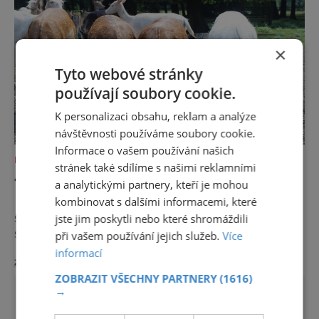
na několik hodin. Pro vaše nejmenší je každý
den, kromě pondělí, připraveno mno
×
Tyto webové stránky
používají soubory cookie.
K personalizaci obsahu, reklam a analýze
návštěvnosti používáme soubory cookie.
Informace o vašem používání našich
KAM S DĚTMI
stránek také sdílíme s našimi reklamními
4X MORAVSKOSLEZSKÝ KRAJ DĚTEM
a analytickými partnery, kteří je mohou
kombinovat s dalšími informacemi, které
Moravskoslezský kraj je krajem Beskyd,
skvělého jídla a pití, ale nezapomíná se zde
jste jim poskytli nebo které shromáždili
samozřejmě ani na dětičky. Kam je zde
při vašem používání jejich služeb.
Více
můžete vzít na parádní rodinný výlet? Malá
informací
zobrazit více >>
ZOO V místech, kde kdysi stávala konírna
ZOBRAZIT VŠECHNY PARTNERY
(1616)
Larischů, se nachází menší zookoutek
→
Karviná-Fryštát (viz úvodní foto). Konkrétně ji
naleznete v zámeckém parku Boženy