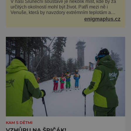
V naší Sluneční soustavě je několik míst, kde by za
určitých okolností mohl být život. Patří mezi ně i
Venuše, která by navzdory extrémním teplotám a
smrtícímu složení atmosféry teoreticky mohla ukrývat
enigmaplus.cz
životní formy. Potvrzovat to má i podivný příběh muže
jménem Valiant Thor. Opravdu šlo o mimozem
KAM S DĚTMI
VZHŮRU NA ŠPIČÁK!