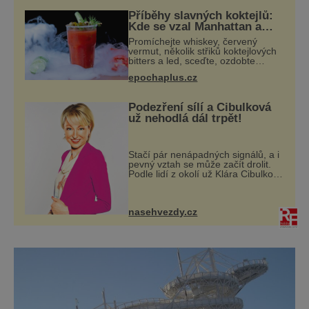
sňatek
Příběhy slavných koktejlů:
Kde se vzal Manhattan a
Bloody Mary?
Promíchejte whiskey, červený
vermut, několik střiků koktejlových
bitters a led, sceďte, ozdobte
koktejlovou třešinkou a tadá…
epochaplus.cz
Manhattan je tu! A pokud to má být
skutečně on, dejte si pozor, ať
místo
Podezření sílí a Cibulková
už nehodlá dál trpět!
Stačí pár nenápadných signálů, a i
pevný vztah se může začít drolit.
Podle lidí z okolí už Klára Cibulková
(51) ze seriálu Polabí nechce dál
přehlížet náznaky, které ji zraňují
víc, než je ochotna si
nasehvezdy.cz