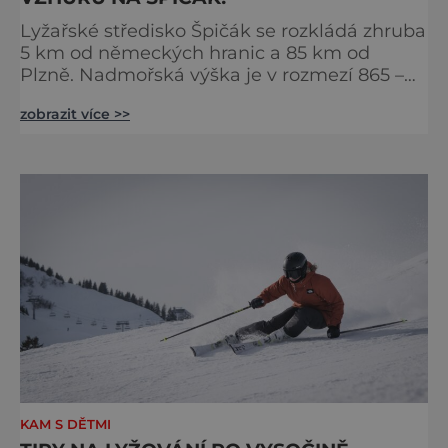
Lyžařské středisko Špičák se rozkládá zhruba
5 km od německých hranic a 85 km od
Plzně. Nadmořská výška je v rozmezí 865 –
1202 metrů. Nejvyšším bodem je vrcholek
zobrazit více >>
hory Špičák, podle níž nese celé středisko
svůj název. Tento areál je velice oblíbený
hlavně kvůli své různorodosti, tedy tomu, že
se zde vyřádí každý lyžař, od začátečníků až
po profesionály. Najdeme zde slušných 8
kilometrů sjezdov
KAM S DĚTMI