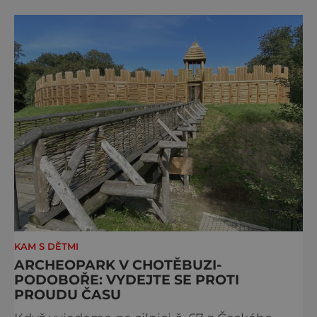
překrásná oblast je nejslunnějším místem
celého Tyrolska! Absolutním rájem je Bertina
dětská zem ve Fissu, kde si děti pod
dozorem
KAM S DĚTMI
ARCHEOPARK V CHOTĚBUZI-
PODOBOŘE: VYDEJTE SE PROTI
PROUDU ČASU