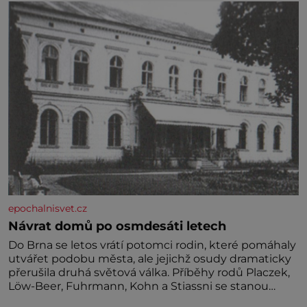
miminka měl působit především klidně a útulně.
Předškolní věk je
epochalnisvet.cz
Návrat domů po osmdesáti letech
Do Brna se letos vrátí potomci rodin, které pomáhaly
utvářet podobu města, ale jejichž osudy dramaticky
přerušila druhá světová válka. Příběhy rodů Placzek,
Löw-Beer, Fuhrmann, Kohn a Stiassni se stanou
jednou z hlavních dramaturgických linií festivalu