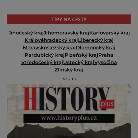
TIPY NA CESTY
Jihočeský kraj
Jihomoravský kraj
Karlovarský kraj
Královéhradecký kraj
Liberecký kraj
Moravskoslezský kraj
Olomoucký kraj
Pardubický kraj
Plzeňský kraj
Praha
Středočeský kraj
Ústecký kraj
Vysočina
Zlínský kraj
reklama