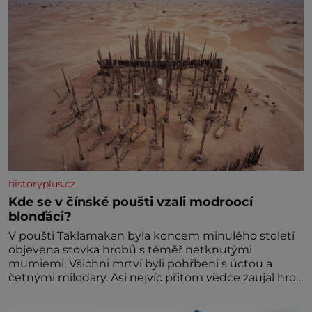
historyplus.cz
Kde se v čínské poušti vzali modroocí
blonďáci?
V poušti Taklamakan byla koncem minulého století
objevena stovka hrobů s téměř netknutými
mumiemi. Všichni mrtví byli pohřbeni s úctou a
četnými milodary. Asi nejvíc přitom vědce zaujal hrob
tříměsíčního chlapečka s modrou filcovou čapkou, z
níž se draly blonďaté vlásky. Fakt, že jsou těla