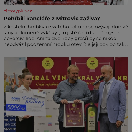
historyplus.cz
Pohřbili kancléře z Mitrovic zaživa?
Z kostelní hrobky u svatého Jakuba se ozývají dunivé
rány a tlumené výkřiky. „To jistě řádí duch,“ myslí si
pověrčiví lidé. Ani za dvě kopy grošů by se nikdo
neodvážil podzemní hrobku otevřít a její poklop tak
raději jen skrápí svěcenou vodou. Za několik dní
divné burácení skutečně ustane. Když o mnoho let
později hrobku