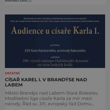
že obě země jsou okouzlující, není pochyb,
brzy ale zjistíte, že čáry jsou v nich
zakořeněny hlouběji, než by se na první
pohled mohlo zdát. Která místa jsou tedy
spojena s kouzly a nadpřirozenem? Turistika
na koštěti Když temnou noc
OSTATNÍ
CÍSAŘ KAREL I. V BRANDÝSE NAD
LABEM
Město Brandýs nad Labem-Stará Boleslav,
Modlitební liga císaře Karla za mír mezi
národy, Řád sv. Jiří, evropský řád Domu
habsbursko-lotrinského, Unie evropských