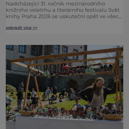
Nadcházející 31. ročník mezinárodního
knižního veletrhu a literárního festivalu Svět
knihy Praha 2026 se uskuteční opět ve všech
nově zrekonstruovaných Křižíkových
zobrazit více >>
pavilonech a v pavilonu na Bruselské cestě.
Programová část proběhne v areálu
Výstaviště, včetně exteriérových sálů
pojmenovaných po klasických českých
autorech a autorkách. Dramaturgie festivalu
v roce 2026 se zaměří na dvě hlavní tém