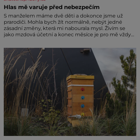
Hlas mě varuje před nebezpečím
S manželem máme dvě děti a dokonce jsme už
prarodiči. Mohla bych žít normálně, nebýt jedné
zásadní změny, která mi nabourala mysl. Živím se
jako mzdová účetní a konec měsíce je pro mě vždy
velice psychicky náročným obdobím. Od té chvíle, co
máme vnoučata, mi dcera čím dál častěji volá o
pomoc, co se hlídání týče. Dalo by se