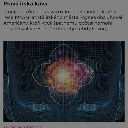
Pravá irská káva
Za jejího tvůrce je považován Joe Sharidan, když v
roce 1943 u letiště irského města Foynes obsluhoval
Američany, kteří kvůli špatnému počasí nemohli
pokračovat v cestě. Povzbudil je tehdy kávou,
skutecnepribehy.cz