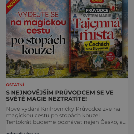
OSTATNÍ
S NEJNOVĚJŠÍM PRŮVODCEM SE VE
SVĚTĚ MAGIE NEZTRATÍTE!
Nové vydání Knihovničky Průvodce zve na
magickou cestu po stopách kouzel.
Tentokrát budeme poznávat nejen Česko, ale
zavítáme i k sousedům na Slovensko. O tom,
zobrazit více >>