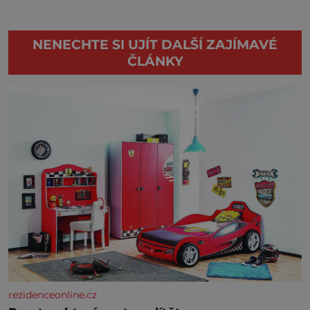
NENECHTE SI UJÍT DALŠÍ ZAJÍMAVÉ
ČLÁNKY
rezidenceonline.cz