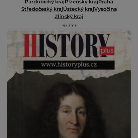
Pardubický kraj
Plzeňský kraj
Praha
Středočeský kraj
Ústecký kraj
Vysočina
Zlínský kraj
reklama