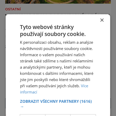
OSTATNÍ
VELIKONOCE NA PARDUBICKÉM ZÁMKU
×
Přivítejte jaro na Zámku Pardubice! Tradičně
Tyto webové stránky
týden před velikonočními svátky zaplní
používají soubory cookie.
nádvoří velikonoční jarmark – stánky s
velikonočními pokrmy a dekoracemi,
K personalizaci obsahu, reklam a analýze
zobrazit více >>
lokálními produkty, ale také výrobky a
návštěvnosti používáme soubory cookie.
ukázky práce studentů středních škol
Informace o vašem používání našich
Pardubického kraje. Děti se mohou těšit na
stránek také sdílíme s našimi reklamními
výtvarné dílny, soutěže, ukázky tradičních
a analytickými partnery, kteří je mohou
zvyků a her. http://vcm.cz/navstivte-
kombinovat s dalšími informacemi, které
DALŠÍ ČLÁNKY ›
nas/akce/velikonoce-na-zamku-2026/ &n
jste jim poskytli nebo které shromáždili
při vašem používání jejich služeb.
Více
informací
ZOBRAZIT VŠECHNY PARTNERY
(1616)
→