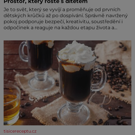
Prostor, který roste s dítětem
Je to svět, který se vyvíjí a proměňuje od prvních
dětských krůčků až po dospívání. Správně navržený
pokoj podporuje bezpečí, kreativitu, soustředění i
odpočinek a reaguje na každou etapu života a
specifické potřeby dítěte. Pro nejmenší je klíčová
jednoduchost, měkkost a bezpečí, proto by pokoj
miminka měl působit především klidně a útulně.
Předškolní věk je
tisicereceptu.cz