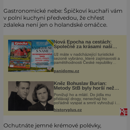
Gastronomické nebe: Špičkoví kuchaři vám
v polní kuchyni předvedou, že chřest
zdaleka není jen o holandské omáčce.
Nová Epocha na cestách:
Společně za krásami naší
vlasti
Už máte v nadcházející turistické
sezoně vybráno, které zajímavosti a
pamětihodnosti České republiky
navštívíte? V prodeji je právě nové
číslo Epochy na cestách, které vám
panidomu.cz
při rozhodování určitě pomůž
Kněz Bohuslav Burian:
Metody StB byly horší než
gestapácké trýznění
Ponižují ho a mlátí. Do jídla mu
přidávají drogy, nenechají ho
pořádně vyspat a smrtí vyhrožují i
jeho nejbližším. Burian kruté týrání
historyplus.cz
nevydrží a estébákům podepíše
všechno, co po něm chtějí. Svým
pod
Ochutnáte jemné krémové polévky,