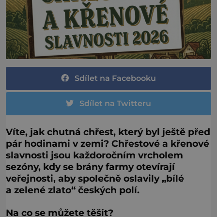
Sdílet na Facebooku
Sdílet na Twitteru
Víte, jak chutná chřest, který byl ještě před
pár hodinami v zemi? Chřestové a křenové
slavnosti jsou každoročním vrcholem
sezóny, kdy se brány farmy otevírají
veřejnosti, aby společně oslavily „bílé
a zelené zlato“ českých polí.
Na co se můžete těšit?