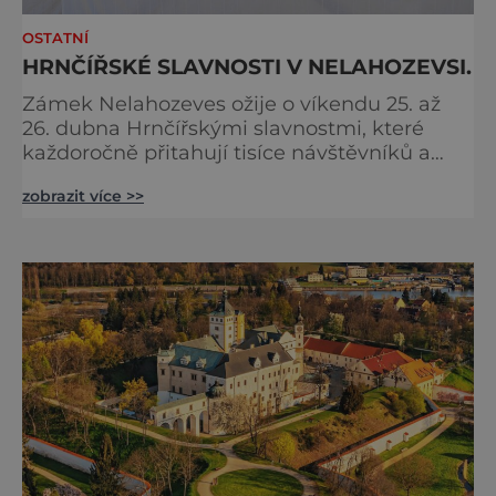
OSTATNÍ
HRNČÍŘSKÉ SLAVNOSTI V NELAHOZEVSI.
Zámek Nelahozeves ožije o víkendu 25. až
26. dubna Hrnčířskými slavnostmi, které
každoročně přitahují tisíce návštěvníků a
patří mezi největší akce svého druhu ve
zobrazit více >>
Středočeském kraji. Areál renesančního
zámku se na jeden víkend promění v živou
přehlídku tradičních řemesel, kde se
propojuje historie, řemeslná zručnost i
zábavný program pro celou rodinu. Otevřeno
bude také v blízkém interaktivním muz