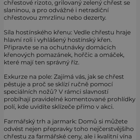
chřestové rizoto, grilovaný zelený chřest se
slaninou, a pro odvážné i netradiční
chřestovou zmrzlinu nebo dezerty.
Síla hostínského křenu: Vedle chřestu hraje
hlavní roli i vyhlášený hostínský křen.
Připravte se na ochutnávky domácích
křenových pomazánek, hořčic a omáček,
které mají ten správný říz.
Exkurze na pole: Zajímá vás, jak se chřest
pěstuje a proč se sklízí ručně pomocí
speciálních nožů? V rámci slavností
probíhají pravidelné komentované prohlídky
polí, kde uvidíte sklízeče přímo v akci.
Farmářský trh a jarmark: Domů si můžete
odvést nejen přepravky toho nejčerstvějšího
chřestu za farmářské ceny, ale i kvalitní vína