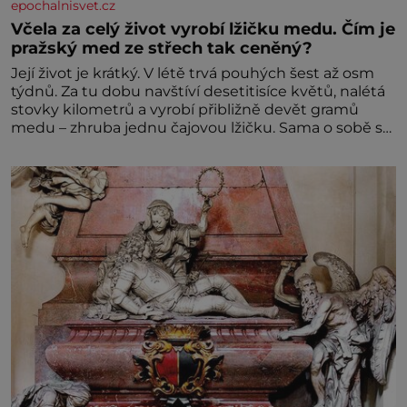
epochalnisvet.cz
Včela za celý život vyrobí lžičku medu. Čím je
pražský med ze střech tak ceněný?
Její život je krátký. V létě trvá pouhých šest až osm
týdnů. Za tu dobu navštíví desetitisíce květů, nalétá
stovky kilometrů a vyrobí přibližně devět gramů
medu – zhruba jednu čajovou lžičku. Sama o sobě se
může zdát bezvýznamná. Teprve když se spojí s
dalšími desítkami tisíc příslušnic svého včelstva,
vznikne jeden z nejdokonalejších organismů