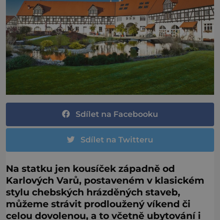
Sdílet na Facebooku
Sdílet na Twitteru
Na statku jen kousíček západně od
Karlových Varů, postaveném v klasickém
stylu chebských hrázděných staveb,
můžeme strávit prodloužený víkend či
celou dovolenou, a to včetně ubytování i