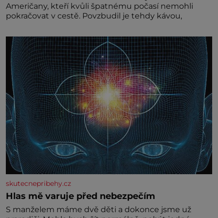
Američany, kteří kvůli špatnému počasí nemohli
pokračovat v cestě. Povzbudil je tehdy kávou,
skutecnepribehy.cz
Hlas mě varuje před nebezpečím
S manželem máme dvě děti a dokonce jsme už