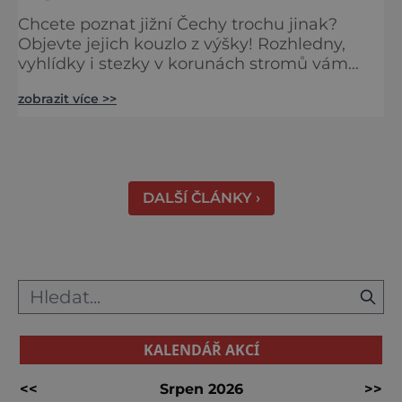
Chcete poznat jižní Čechy trochu jinak?
Objevte jejich kouzlo z výšky! Rozhledny,
vyhlídky i stezky v korunách stromů vám
nabídnou dechberoucí pohledy na řeky, lesy,
zobrazit více >>
města i Alpy v dálce. Ptačí pozorovatelna
Vrbenské rybníky Začněte třeba na Stezce
korunami stromů Lipno, kde se projdete ve
výšce 40 metrů s výhledy na šu
DALŠÍ ČLÁNKY ›
KALENDÁŘ AKCÍ
<<
Srpen 2026
>>