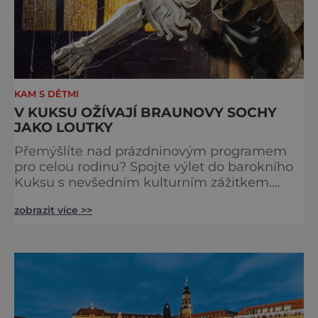
KAM S DĚTMI
V KUKSU OŽÍVAJÍ BRAUNOVY SOCHY
JAKO LOUTKY
Přemýšlíte nad prázdninovým programem
pro celou rodinu? Spojte výlet do barokního
Kuksu s nevšedním kulturním zážitkem.
Galerie loutek Kuks v historickém
zobrazit více >>
Comoedien-Hausu zve na stálou expozici
Braunova socha loutkou. Jde o unikátní
cyklus soch-loutek inspirovaných sochami
Matyáše Bernarda Brauna nejen z Kuksu.
Výstava Braunova socha loutkou představuje
padesát autorských loutek řezbáře a scénog