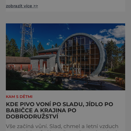
stejného plemene. V hipologickém muzeu v
zobrazit více >>
budově zámku se dozvíte více o chovu
těchto koní, jsou tu vystaveny významné
obrazy s koňskými motivy, sedla a postroje,
některé exponáty připomínají využití koní ve
vojenství, dopravě, honech či dostizích.
[caption id="attachment_74515
KAM S DĚTMI
KDE PIVO VONÍ PO SLADU, JÍDLO PO
BABIČCE A KRAJINA PO
DOBRODRUŽSTVÍ
Vše začíná vůní. Slad, chmel a letní vzduch