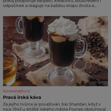
pokoj podporuje bezpečí, kreativitu, soustředění i
odpočinek a reaguje na každou etapu života a
specifické potřeby dítěte. Pro nejmenší je klíčová
jednoduchost, měkkost a bezpečí, proto by pokoj
miminka měl působit především klidně a útulně.
Předškolní věk je
tisicereceptu.cz
Pravá irská káva
Za jejího tvůrce je považován Joe Sharidan, když v
roce 1943 u letiště irského města Foynes obsluhoval