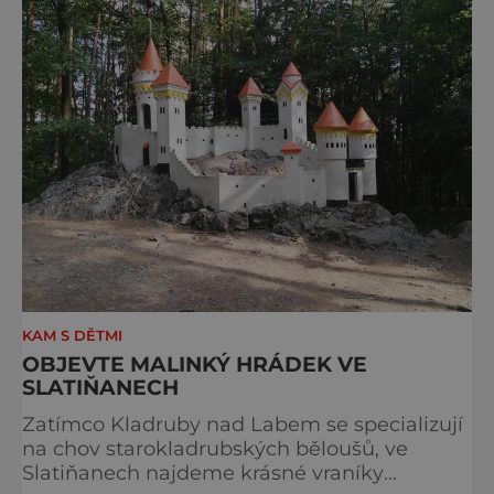
drážďanské vánoční trhy každoročně
přetahují o pozici nejnavštěvovanějších t
KAM S DĚTMI
OBJEVTE MALINKÝ HRÁDEK VE
SLATIŇANECH
Zatímco Kladruby nad Labem se specializují
na chov starokladrubských běloušů, ve
Slatiňanech najdeme krásné vraníky