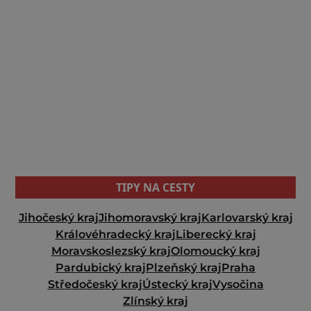
TIPY NA CESTY
Jihočeský kraj
Jihomoravský kraj
Karlovarský kraj
Královéhradecký kraj
Liberecký kraj
Moravskoslezský kraj
Olomoucký kraj
Pardubický kraj
Plzeňský kraj
Praha
Středočeský kraj
Ústecký kraj
Vysočina
Zlínský kraj