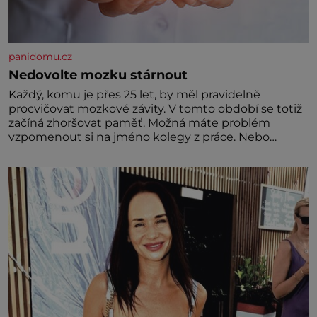
panidomu.cz
Nedovolte mozku stárnout
Každý, komu je přes 25 let, by měl pravidelně
procvičovat mozkové závity. V tomto období se totiž
začíná zhoršovat paměť. Možná máte problém
vzpomenout si na jméno kolegy z práce. Nebo
marně v paměti lovíte název knížky, kterou jste
nedávno přečetli. Je to opravdu tak, s věkem jako
kdyby se paměť rozhodla stávkovat. Cvičte