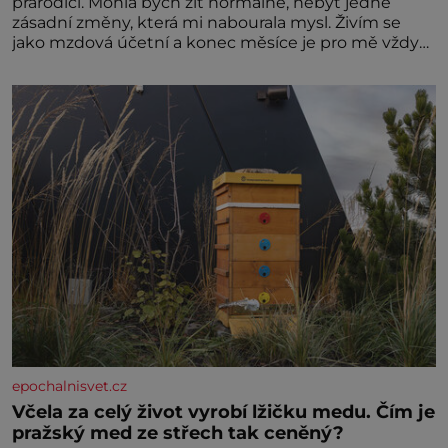
prarodiči. Mohla bych žít normálně, nebýt jedné
zásadní změny, která mi nabourala mysl. Živím se
jako mzdová účetní a konec měsíce je pro mě vždy
velice psychicky náročným obdobím. Od té chvíle, co
máme vnoučata, mi dcera čím dál častěji volá o
pomoc, co se hlídání týče. Dalo by se
epochalnisvet.cz
Včela za celý život vyrobí lžičku medu. Čím je
pražský med ze střech tak ceněný?