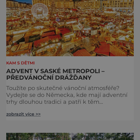
KAM S DĚTMI
ADVENT V SASKÉ METROPOLI –
PŘEDVÁNOČNÍ DRÁŽĎANY
Toužíte po skutečné vánoční atmosféře?
Vydejte se do Německa, kde mají adventní
trhy dlouhou tradici a patří k těm
nejpůvabnějším v Evropě. Ty nejbližší
zobrazit více >>
českým hranicím najdete v Drážďanech –
začínají 26. 11. 2025 a potrvají do 24. 12. 2025.
A stojí za to je zažít na vlastní kůži.
S norimberským Christkindlesmarktem se