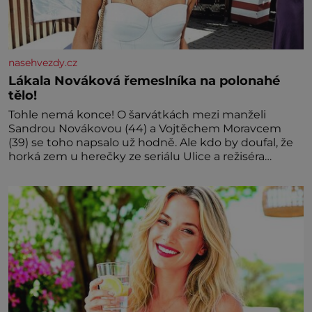
nasehvezdy.cz
Lákala Nováková řemeslníka na polonahé
tělo!
Tohle nemá konce! O šarvátkách mezi manželi
Sandrou Novákovou (44) a Vojtěchem Moravcem
(39) se toho napsalo už hodně. Ale kdo by doufal, že
horká zem u herečky ze seriálu Ulice a režiséra
vychladne,