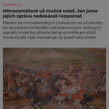
21stoleti.cz
Mimozemšťané už možná volali. Jen jsme
jejich zprávu nedokázali rozpoznat
Pátrání po mimozemských civilizacích se už desítky
let soustředí na hledání úzkopásmových rádiových
signálů, které by příroda sama vytvořila jen stěží.
Nová studie však naznačuje, že právě tato strate