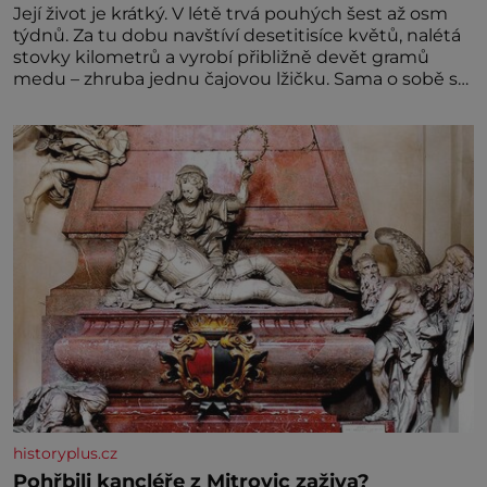
Její život je krátký. V létě trvá pouhých šest až osm
týdnů. Za tu dobu navštíví desetitisíce květů, nalétá
stovky kilometrů a vyrobí přibližně devět gramů
medu – zhruba jednu čajovou lžičku. Sama o sobě se
může zdát bezvýznamná. Teprve když se spojí s
dalšími desítkami tisíc příslušnic svého včelstva,
vznikne jeden z nejdokonalejších organismů
historyplus.cz
Pohřbili kancléře z Mitrovic zaživa?