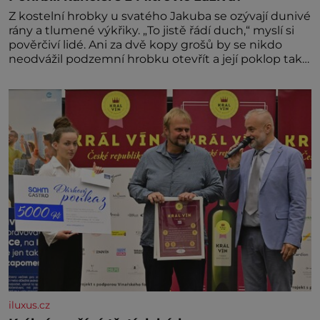
Z kostelní hrobky u svatého Jakuba se ozývají dunivé
rány a tlumené výkřiky. „To jistě řádí duch,“ myslí si
pověrčiví lidé. Ani za dvě kopy grošů by se nikdo
neodvážil podzemní hrobku otevřít a její poklop tak
raději jen skrápí svěcenou vodou. Za několik dní
divné burácení skutečně ustane. Když o mnoho let
později hrobku
iluxus.cz