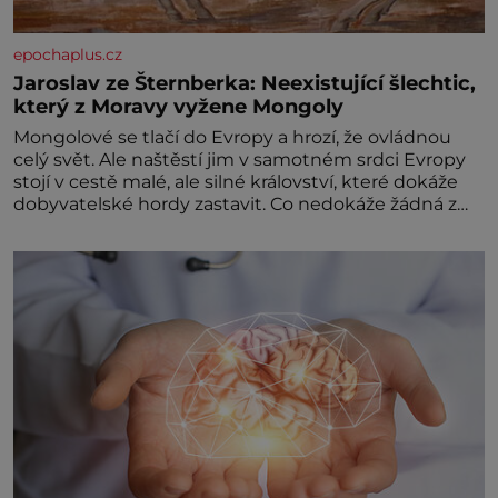
epochaplus.cz
Jaroslav ze Šternberka: Neexistující šlechtic,
který z Moravy vyžene Mongoly
Mongolové se tlačí do Evropy a hrozí, že ovládnou
celý svět. Ale naštěstí jim v samotném srdci Evropy
stojí v cestě malé, ale silné království, které dokáže
dobyvatelské hordy zastavit. Co nedokáže žádná z
asijských říší, co nedokážou Němci – to dokáže český
král. Nebo že by ne? Mongolové od roku 1223
postupují podél Kaspického a Azovského moře,