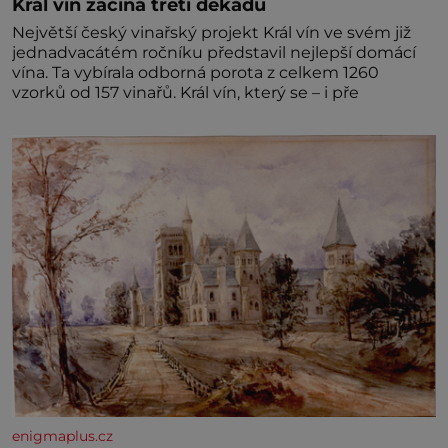
Král vín začíná třetí dekádu
Největší český vinařský projekt Král vín ve svém již
jednadvacátém ročníku představil nejlepší domácí
vína. Ta vybírala odborná porota z celkem 1260
vzorků od 157 vinařů. Král vín, který se – i pře
enigmaplus.cz