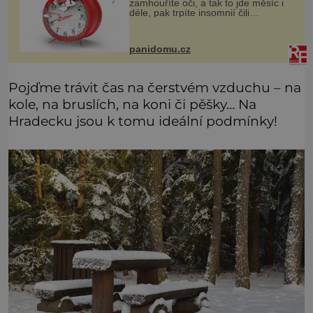
zamhouříte oči, a tak to jde měsíc i
déle, pak trpíte insomnií čili
nespavostí a je čas hledat příčinu. A
těch může být celá řada. Vlastně váš
spánek může rušit sko
panidomu.cz
Pojďme trávit čas na čerstvém vzduchu – na
kole, na bruslích, na koni či pěšky… Na
Hradecku jsou k tomu ideální podmínky!