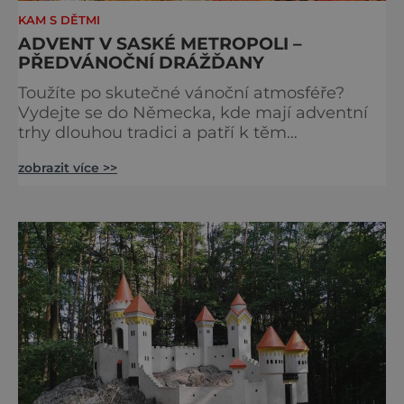
KAM S DĚTMI
ADVENT V SASKÉ METROPOLI –
PŘEDVÁNOČNÍ DRÁŽĎANY
Toužíte po skutečné vánoční atmosféře?
Vydejte se do Německa, kde mají adventní
trhy dlouhou tradici a patří k těm
nejpůvabnějším v Evropě. Ty nejbližší
zobrazit více >>
českým hranicím najdete v Drážďanech –
začínají 26. 11. 2025 a potrvají do 24. 12. 2025.
A stojí za to je zažít na vlastní kůži.
S norimberským Christkindlesmarktem se
drážďanské vánoční trhy každoročně
přetahují o pozici nejnavštěvovanějších t