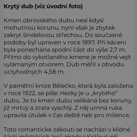
Krytý dub (viz úvodní foto)
Kmen obrovského dubu nesl kdysi
mohutnou korunu, nyní však je zbytek
zakryt šindelovou střechou. Do současné
podoby byl upraven v roce 1897. Při kácení
byla ponechána spodní část do výše 2,7 m.
Přímo do vykotlaného kmene je možné vejít
vylámaným otvorem. Dub měřil v obvodu
úctyhodných 4,58 m.
V pamětní knize Bělečko, která byla založena
v roce 1922, se píše: Hezky je u „krytého“
dubu. Je to kmen dubu velikána bez koruny,
již mrtvý a zcela vyschlý. Z něj umná ruka
upravila útulek v čas deště neb pro milence.
Toto romantické zákoutí se nachází v klidné
části městských lesů Hradce Králové při