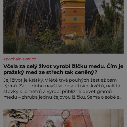
epochalnisvet.cz
Včela za celý život vyrobí lžičku medu. Čím je
pražský med ze střech tak ceněný?
Její život je krátký. V létě trvá pouhých šest až osm
týdnů. Za tu dobu navštíví desetitisíce květů, nalétá
stovky kilometrů a vyrobí přibližně devět gramů
medu – zhruba jednu čajovou lžičku. Sama o sobě se
může zdát bezvýznamná. Teprve když se spojí s
dalšími desítkami tisíc příslušnic svého včelstva,
vznikne jeden z nejdokonalejších organismů