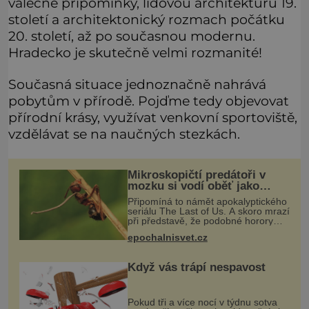
válečné připomínky, lidovou architekturu 19.
století a architektonický rozmach počátku
20. století, až po současnou modernu.
Hradecko je skutečně velmi rozmanité!
Současná situace jednoznačně nahrává
pobytům v přírodě. Pojďme tedy objevovat
přírodní krásy, využívat venkovní sportoviště,
vzdělávat se na naučných stezkách.
Mikroskopičtí predátoři v
mozku si vodí oběť jako
loutku
Připomíná to námět apokalyptického
seriálu The Last of Us. A skoro mrazí
při představě, že podobné horory
probíhají v přírodě běžně – s tím
epochalnisvet.cz
rozdílem, že nejde pouze o infekce
parazitickou houbou a že
Když vás trápí nespavost
Pokud tři a více nocí v týdnu sotva