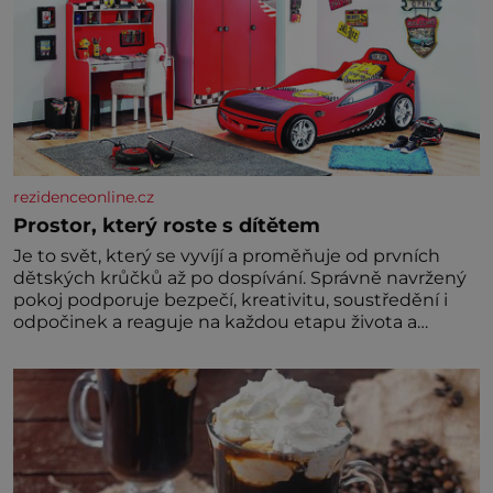
rezidenceonline.cz
Prostor, který roste s dítětem
Je to svět, který se vyvíjí a proměňuje od prvních
dětských krůčků až po dospívání. Správně navržený
pokoj podporuje bezpečí, kreativitu, soustředění i
odpočinek a reaguje na každou etapu života a
specifické potřeby dítěte. Pro nejmenší je klíčová
jednoduchost, měkkost a bezpečí, proto by pokoj
miminka měl působit především klidně a útulně.
Předškolní věk je