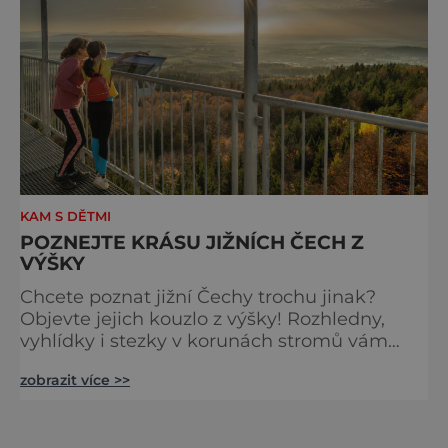
ví,
KAM S DĚTMI
POZNEJTE KRÁSU JIŽNÍCH ČECH Z
VÝŠKY
Chcete poznat jižní Čechy trochu jinak?
Objevte jejich kouzlo z výšky! Rozhledny,
vyhlídky i stezky v korunách stromů vám
nabídnou dechberoucí pohledy na řeky, lesy,
zobrazit více >>
města i Alpy v dálce. Ptačí pozorovatelna
Vrbenské rybníky Začněte třeba na Stezce
korunami stromů Lipno, kde se projdete ve