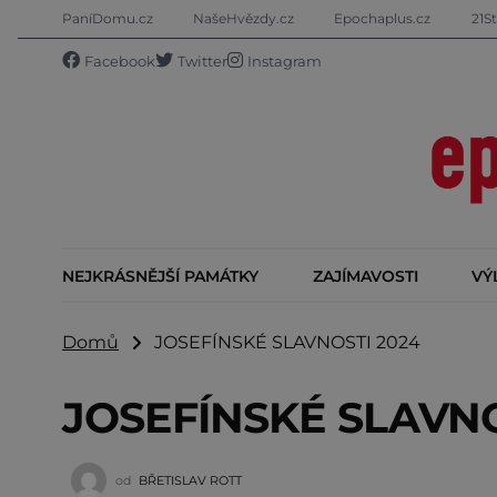
PaníDomu.cz
NašeHvězdy.cz
Epochaplus.cz
21St
Facebook
Twitter
Instagram
NEJKRÁSNĚJŠÍ PAMÁTKY
ZAJÍMAVOSTI
VÝ
Domů
JOSEFÍNSKÉ SLAVNOSTI 2024
JOSEFÍNSKÉ SLAVNO
od
BŘETISLAV ROTT