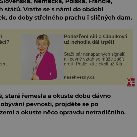
 Slovenska, Německa, Polska, Francie,
h států. Vraťte se s námi do období
k, do doby střelného prachu i sličných dam.
i
Podezření sílí a Cibulková
áci?
už nehodlá dál trpět!
Stačí pár nenápadných signálů,
a i pevný vztah se může začít
téměř
drolit. Podle lidí z okolí už Klára
hni
Cibulková (51) ze seriálu Polabí
 a
nechce dál přehlížet náznaky,
nasehvezdy.cz
íc
které ji zraňují víc, než je
ochotna si
ště, stará řemesla a okuste dobu dávno
 dobývání pevnosti, projděte se po
dzemí a okuste něco opravdu netradičního.