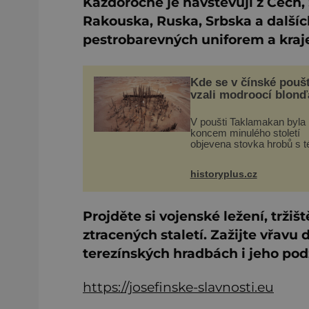
Každoročně je navštěvují z Čech,
Rakouska, Ruska, Srbska a dalšíc
pestrobarevných uniforem a kraje
Kde se v čínské poušt
vzali modroocí blonď
V poušti Taklamakan byla
koncem minulého století
objevena stovka hrobů s 
netknutými mumiemi. Všic
mrtví byli pohřbeni s úctou
historyplus.cz
četnými milodary. Asi nejv
přitom vědce zaujal hrob
tříměsíčn
Projděte si vojenské ležení, trži
ztracených staletí. Zažijte vřavu
terezínských hradbách i jeho po
https://josefinske-slavnosti.eu