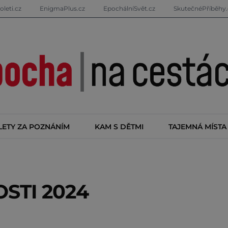
oleti.cz
EnigmaPlus.cz
EpochálníSvět.cz
SkutečnéPříběhy.
LETY ZA POZNÁNÍM
KAM S DĚTMI
TAJEMNÁ MÍSTA
STI 2024