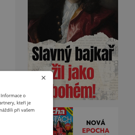
×
 Informace o
tnery, kteří je
máždili při vašem