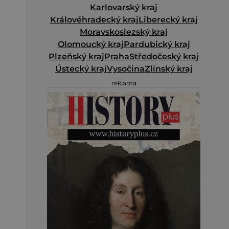
Karlovarský kraj
Královéhradecký kraj
Liberecký kraj
Moravskoslezský kraj
Olomoucký kraj
Pardubický kraj
Plzeňský kraj
Praha
Středočeský kraj
Ústecký kraj
Vysočina
Zlínský kraj
reklama