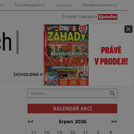
cz
TisíceReceptů.cz
iLuxus.cz
RezidenceOnline.cz
Projekt časopisu
×
DOVOLENÁ V ZAHRANIČÍ
KALENDÁŘ AKCÍ
KALENDÁŘ AKCÍ
<<
Srpen 2026
>>
27
28
29
30
31
1
2