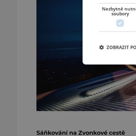
Nezbytně nutn
soubory
ZOBRAZIT P
Sáňkování na Zvonkové cestě