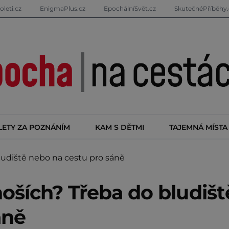
oleti.cz
EnigmaPlus.cz
EpochálníSvět.cz
SkutečnéPříběhy.
LETY ZA POZNÁNÍM
KAM S DĚTMI
TAJEMNÁ MÍSTA
udiště nebo na cestu pro sáně
oších? Třeba do bludišt
áně