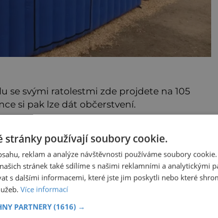
lu se svými ratolestmi zde projdete na 105
ce si pak lze dát občerstvení.
harrachov.cz
 stránky používají soubory cookie.
obsahu, reklam a analýze návštěvnosti používáme soubory cookie.
ašich stránek také sdílíme s našimi reklamními a analytickými par
 s dalšími informacemi, které jste jim poskytli nebo které shro
služeb.
Více informací
HNY PARTNERY
(1616) →