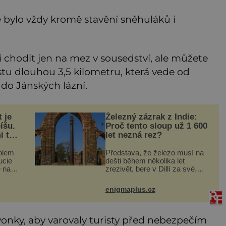
 bylo vždy kromě stavění sněhuláků i
chodit jen na mez v sousedství, ale můžete
tu dlouhou 3,5 kilometru, která vede od
 do Jánských lázní.
 je
Železný zázrak z Indie:
íšu.
Proč tento sloup už 1 600
i to
let nezná rez?
kolem
Představa, že železo musí na
ucie
dešti během několika let
 na
zrezivět, bere v Dillí za své.
 hraní
Uprostřed komplexu Qutb stojí
a
více než sedm metrů vysoký
enigmaplus.cz
železný sloup, který už přibližně
Luci
1 600 let odolává počasí
vonky, aby varovaly turisty před nebezpečím