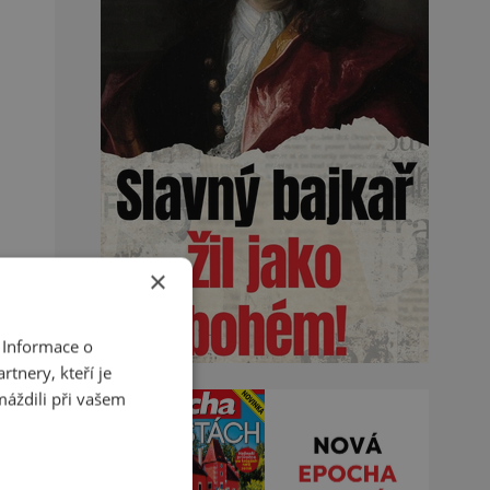
×
 Informace o
tnery, kteří je
máždili při vašem