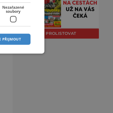
Nezařazené
soubory
PROLISTOVAT
E PŘIJMOUT