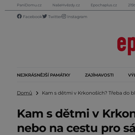
PaníDomu.cz
NašeHvězdy.cz
Epochaplus.cz
21St
Facebook
Twitter
Instagram
NEJKRÁSNĚJŠÍ PAMÁTKY
ZAJÍMAVOSTI
VÝ
Domů
Kam s dětmi v Krkonoších? Třeba do bl
Kam s dětmi v Krkon
nebo na cestu pro s