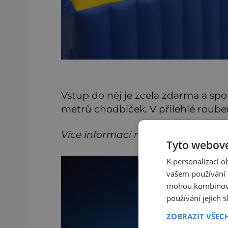
Vstup do něj je zcela zdarma a spo
metrů chodbiček. V přilehlé rouben
Více informací na: www.skiareal-
Tyto webové
K personalizaci 
vašem používání n
mohou kombinovat
používání jejich 
ZOBRAZIT VŠEC