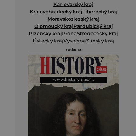
Karlovarský kraj
Královéhradecký kraj
Liberecký kraj
Moravskoslezský kraj
Olomoucký kraj
Pardubický kraj
Plzeňský kraj
Praha
Středočeský kraj
Ústecký kraj
Vysočina
Zlínský kraj
reklama