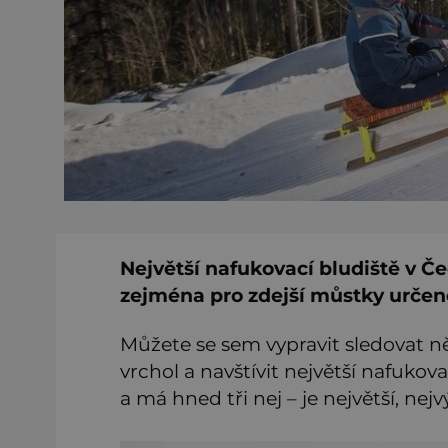
Největší nafukovací bludiště v Č
zejména pro zdejší můstky určené
Můžete se sem vypravit sledovat n
vrchol a navštívit největší nafukov
a má hned tři nej – je největší, ne