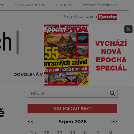
cz
TisíceReceptů.cz
iLuxus.cz
RezidenceOnline.cz
Projekt časopisu
×
DOVOLENÁ V ZAHRANIČÍ
KALENDÁŘ AKCÍ
KALENDÁŘ AKCÍ
ě
<<
Srpen 2026
>>
27
28
29
30
31
1
2