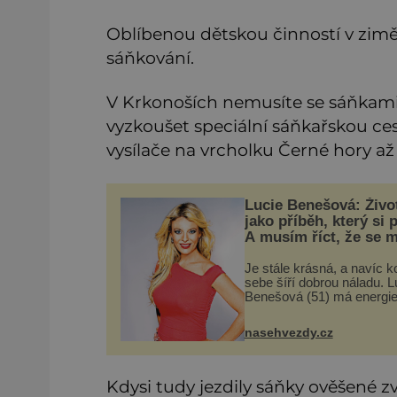
Oblíbenou dětskou činností v zimě
sáňkování.
V Krkonoších nemusíte se sáňkami 
vyzkoušet speciální sáňkařskou ces
vysílače na vrcholku Černé hory až
Lucie Benešová: Život
jako příběh, který si p
A musím říct, že se m
daří
Je stále krásná, a navíc 
sebe šíří dobrou náladu. L
Benešová (51) má energie
rozdávání, a tak se kromě
věnuje i své velké rodině 
nasehvezdy.cz
chalupaření. A to vše s
úsměvem. Když půvabná 
Kdysi tudy jezdily sáňky ověšené z