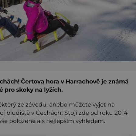
echách! Čertova hora v Harrachově je známá
 pro skoky na lyžích.
ěkterý ze závodů, anebo můžete vyjet na
ací bludiště v Čechách! Stojí zde od roku 2014
jvýše položené a s nejlepším výhledem.