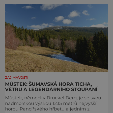
zachovat místo, kvůli němuž sem lidé
přijíždějí. Nejde o boj proti turistům. Jde o
ochranu krajiny, která už nechce být obětí
vlastního úspě
ZAJÍMAVOSTI
MŮSTEK: ŠUMAVSKÁ HORA TICHA,
VĚTRU A LEGENDÁRNÍHO STOUPÁNÍ
Můstek, německy Brückel Berg, je se svou
nadmořskou výškou 1235 metrů nejvyšší
horou Pancířského hřbetu a jedním z