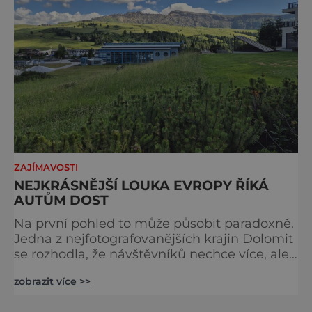
ZAJÍMAVOSTI
NEJKRÁSNĚJŠÍ LOUKA EVROPY ŘÍKÁ
AUTŮM DOST
Na první pohled to může působit paradoxně.
Jedna z nejfotografovanějších krajin Dolomit
se rozhodla, že návštěvníků nechce více, ale
méně. Alpe di Siusi, největší vysokohorská
zobrazit více >>
louka v Evropě, zavádí od léta 2026 nová
pravidla příjezdu, která mají jediný cíl –