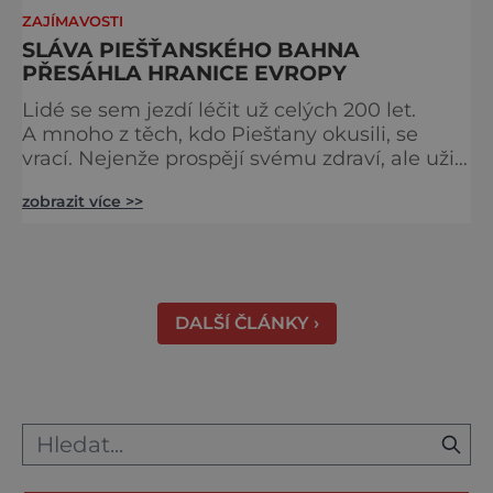
ZAJÍMAVOSTI
SLÁVA PIEŠŤANSKÉHO BAHNA
PŘESÁHLA HRANICE EVROPY
Lidé se sem jezdí léčit už celých 200 let.
A mnoho z těch, kdo Piešťany okusili, se
vrací. Nejenže prospějí svému zdraví, ale užijí
si tu i bohatý společenský život. Když se
zobrazit více >>
řekne slovenské lázně, Piešťany bývají první
volbou. Jejich věhlas je mezinárodní. A není
divu. Město rozprostřené na březích řeky
Váhu je proslulé termálními prameny
DALŠÍ ČLÁNKY ›