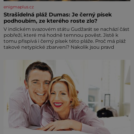
enigmaplus.cz
Strašidelná pláž Dumas: Je černý písek
podhoubím, ze kterého roste zlo?
V indickém svazovém státu Gudžarát se nachází část
pobřeží, které má hodně temnou pověst. Jistě k
tomu přispívá i černý písek této pláže. Proč má pláž
takové netypické zbarvení? Nakolik jsou pravd