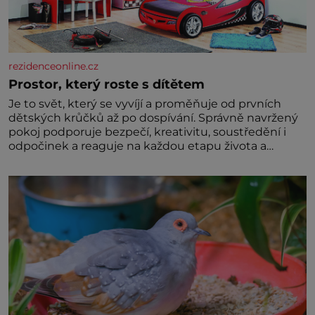
rezidenceonline.cz
Prostor, který roste s dítětem
Je to svět, který se vyvíjí a proměňuje od prvních
dětských krůčků až po dospívání. Správně navržený
pokoj podporuje bezpečí, kreativitu, soustředění i
odpočinek a reaguje na každou etapu života a
specifické potřeby dítěte. Pro nejmenší je klíčová
jednoduchost, měkkost a bezpečí, proto by pokoj
miminka měl působit především klidně a útulně.
Předškolní věk je