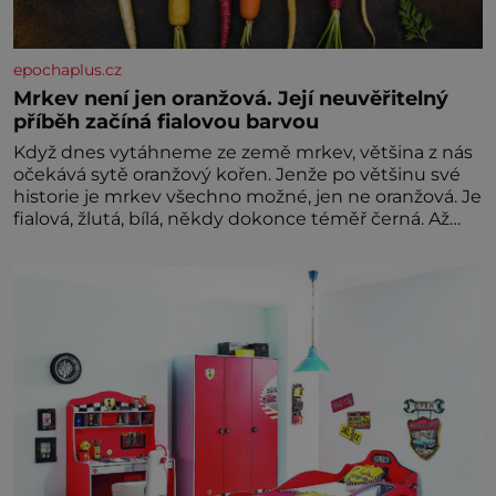
epochaplus.cz
Mrkev není jen oranžová. Její neuvěřitelný
příběh začíná fialovou barvou
Když dnes vytáhneme ze země mrkev, většina z nás
očekává sytě oranžový kořen. Jenže po většinu své
historie je mrkev všechno možné, jen ne oranžová. Je
fialová, žlutá, bílá, někdy dokonce téměř černá. Až
díky stovkám let pečlivého šlechtění se z ní stává
zelenina, bez které si českou zahradu ani
nedokážeme představit. Její příběh je