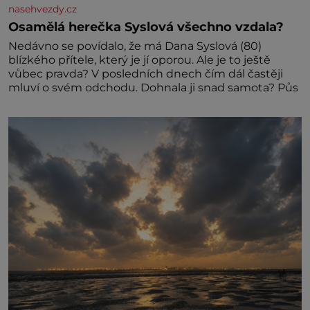
nasehvezdy.cz
Osamělá herečka Syslová všechno vzdala?
Nedávno se povídalo, že má Dana Syslová (80)
blízkého přítele, který je jí oporou. Ale je to ještě
vůbec pravda? V posledních dnech čím dál častěji
mluví o svém odchodu. Dohnala ji snad samota? Půs