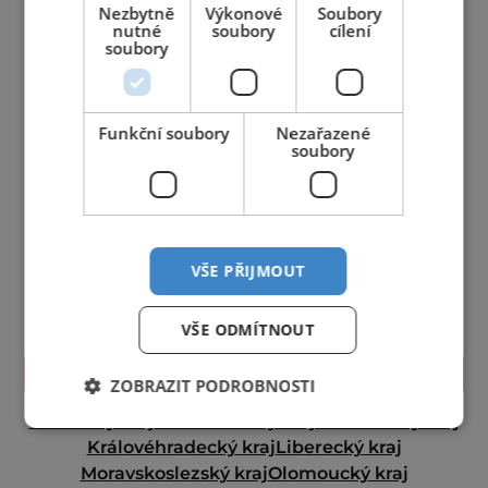
Nezbytně
Výkonové
Soubory
nutné
soubory
cílení
soubory
Funkční soubory
Nezařazené
soubory
VŠE PŘIJMOUT
VŠE ODMÍTNOUT
TIPY NA CESTY
ZOBRAZIT PODROBNOSTI
Jihočeský kraj
Jihomoravský kraj
Karlovarský kraj
Královéhradecký kraj
Liberecký kraj
Moravskoslezský kraj
Olomoucký kraj