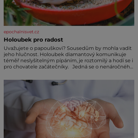
epochalnisvet.cz
Holoubek pro radost
Uvažujete o papouškovi? Sousedům by mohla vadit
jeho hlučnost. Holoubek diamantový komunikuje
téměř neslyšitelným pípáním, je roztomilý a hodí se i
pro chovatele začátečníky. Jedná se o nenáročného
klidného ptáčka, který většinu dne jen posedává.
Hodně času tráví na zemi, kde sbírá zbytky semínek
Jeho domovinou je prakticky celá Austrálie s
výjimkou pobřežní oblasti.