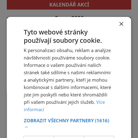
KALENDÁŘ AKCÍ
<<
Srpen 2026
>>
×
27
28
29
30
31
1
2
Tyto webové stránky
používají soubory cookie.
3
4
5
6
7
8
9
K personalizaci obsahu, reklam a analýze
10
11
12
13
14
15
16
návštěvnosti používáme soubory cookie.
17
18
19
20
21
22
23
Informace o vašem používání našich
stránek také sdílíme s našimi reklamními
24
25
26
27
28
29
30
a analytickými partnery, kteří je mohou
31
1
2
3
4
5
6
kombinovat s dalšími informacemi, které
jste jim poskytli nebo které shromáždili
při vašem používání jejich služeb.
Více
informací
ZOBRAZIT VŠECHNY PARTNERY
(1616)
→