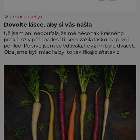
skutecnepribehy.cz
Dovolte lásce, aby si vás našla
Už jsem ani nedoufala, že mě něco tak krásného
potká. Až v pětapadesáti jsem zažila lásku na první
pohled. Poprvé jsem se vdávala, když mi bylo dvacet.
Oba jsme byli mladí a byl to tak říkajíc sňatek z
rozumu. Rodiče nás dali dohromady, Toník byl dobře
zaopatřený mladý muž. Manželství nám oběma moc
nesvědčilo, brzy jsme zjistili, že