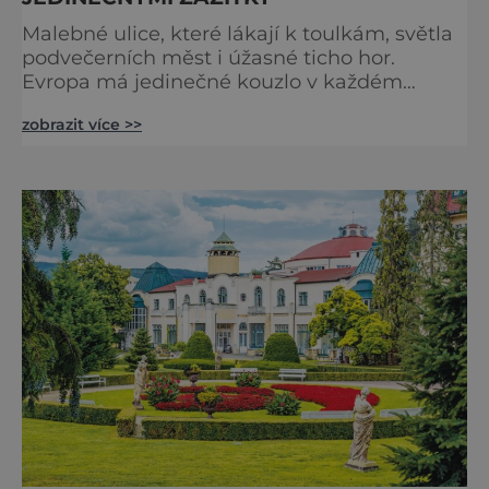
Malebné ulice, které lákají k toulkám, světla
podvečerních měst i úžasné ticho hor.
Evropa má jedinečné kouzlo v každém
období. Nové číslo Světa na dlani Speciál vás
zobrazit více >>
zve na cestu plnou inspirace, dobrodružství i
romantiky. Přinášíme vám 111 skvělých tipů,
kam vyrazit. Objevte krásu Evropy v celé její
podobě. Města s neopakovatelnou
atmosférou Vydejte se s námi na prohlídku
měst, která patří k