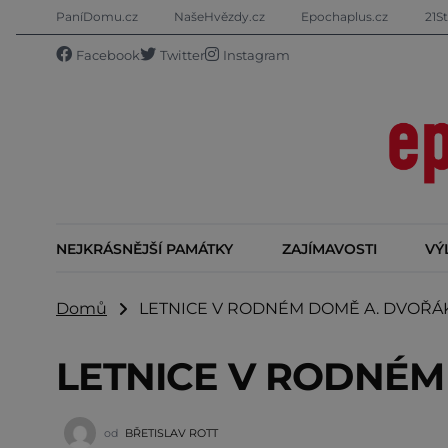
PaníDomu.cz
NašeHvězdy.cz
Epochaplus.cz
21St
Facebook
Twitter
Instagram
NEJKRÁSNĚJŠÍ PAMÁTKY
ZAJÍMAVOSTI
VÝ
Domů
LETNICE V RODNÉM DOMĚ A. DVOŘÁ
LETNICE V RODNÉM
od
BŘETISLAV ROTT