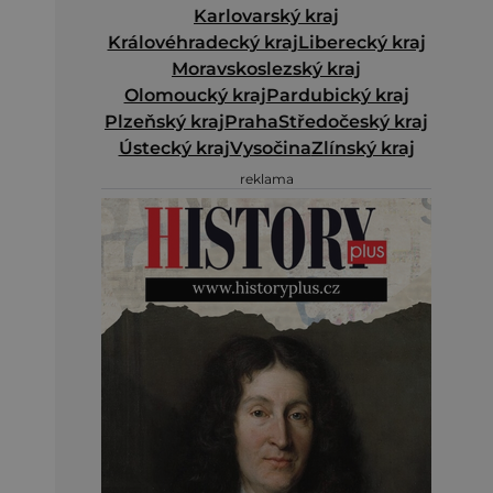
Karlovarský kraj
Královéhradecký kraj
Liberecký kraj
Moravskoslezský kraj
Olomoucký kraj
Pardubický kraj
Plzeňský kraj
Praha
Středočeský kraj
Ústecký kraj
Vysočina
Zlínský kraj
reklama