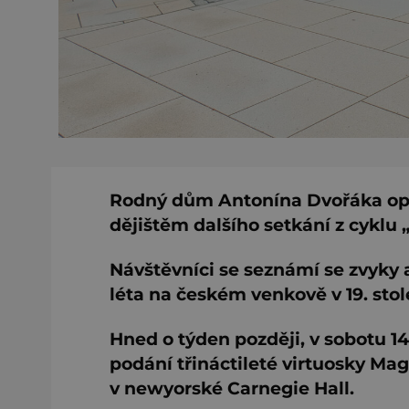
Rodný dům Antonína Dvořáka opět 
dějištěm dalšího setkání z cyklu 
Návštěvníci se seznámí se zvyky
léta na českém venkově v 19. stole
Hned o týden později, v sobotu 14
podání třináctileté virtuosky Ma
v newyorské Carnegie Hall.