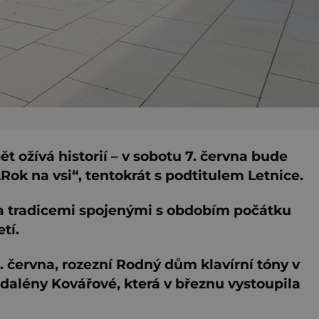
ožívá historií – v sobotu 7. června bude
„Rok na vsi“, tentokrát s podtitulem Letnice.
 a tradicemi spojenými s obdobím počátku
tí.
. června, rozezní Rodný dům klavírní tóny v
gdalény Kovářové, která v březnu vystoupila