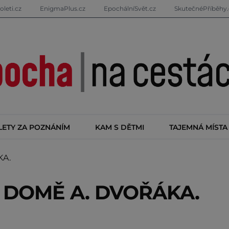
oleti.cz
EnigmaPlus.cz
EpochálníSvět.cz
SkutečnéPříběhy.
LETY ZA POZNÁNÍM
KAM S DĚTMI
TAJEMNÁ MÍSTA
KA.
 DOMĚ A. DVOŘÁKA.