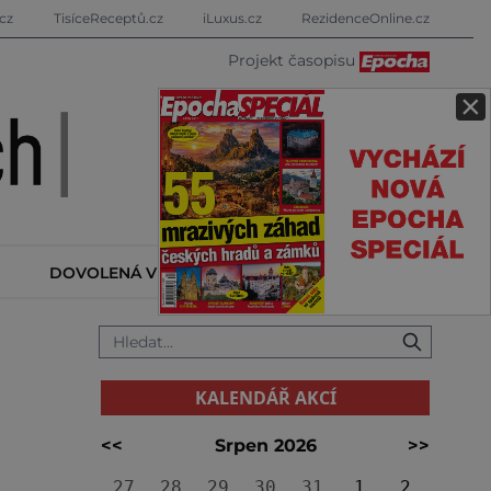
cz
TisíceReceptů.cz
iLuxus.cz
RezidenceOnline.cz
Projekt časopisu
×
DOVOLENÁ V ZAHRANIČÍ
KALENDÁŘ AKCÍ
KALENDÁŘ AKCÍ
<<
Srpen 2026
>>
27
28
29
30
31
1
2