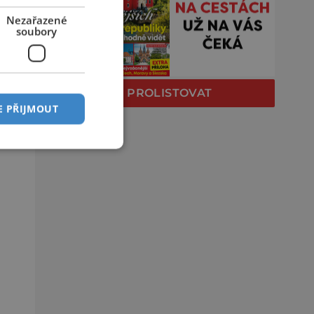
Nezařazené
soubory
PROLISTOVAT
E PŘIJMOUT