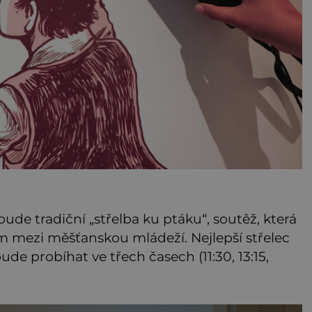
ude tradiční „střelba ku ptáku“, soutěž, která
ším mezi měšťanskou mládeží. Nejlepší střelec
bude probíhat ve třech časech (11:30, 13:15,