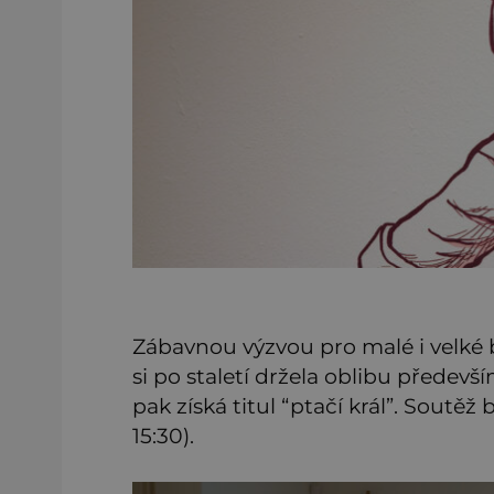
Zábavnou výzvou pro malé i velké b
si po staletí držela oblibu předev
pak získá titul “ptačí král”. Soutěž 
15:30).