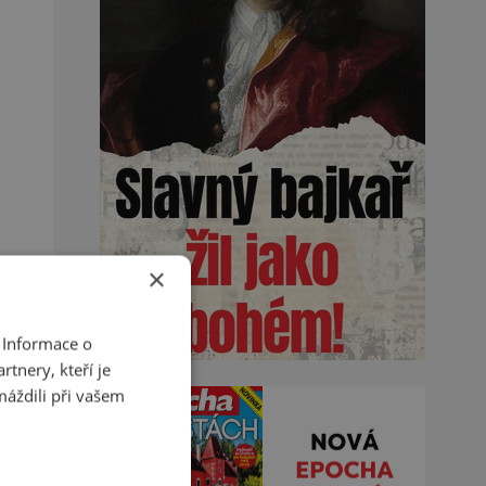
×
 Informace o
tnery, kteří je
máždili při vašem