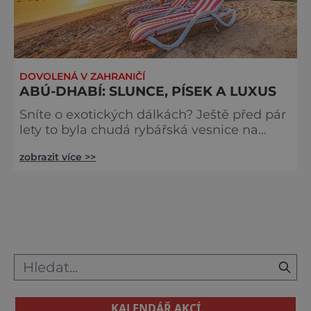
DOVOLENÁ V ZAHRANIČÍ
ABÚ-DHABÍ: SLUNCE, PÍSEK A LUXUS
Sníte o exotických dálkách? Ještě před pár
lety to byla chudá rybářská vesnice na
pobřeží Perského zálivu. Dnes je Abú-
zobrazit více >>
Dhabí hlavním městem Spojených
arabských emirátů. Supermoderní
mrakodrapy tu trčí přímo z písku u moře
jako obří solné krystaly. Velká mešita
šajcha Zaída není velká. Je gigantická,
padesát tisíc věřících žádná míra![
KALENDÁŘ AKCÍ