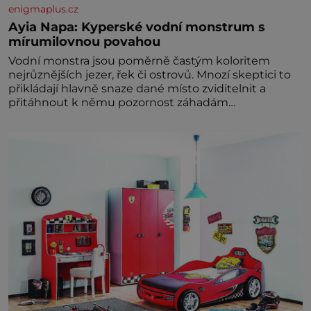
enigmaplus.cz
Ayia Napa: Kyperské vodní monstrum s
mírumilovnou povahou
Vodní monstra jsou poměrně častým koloritem
nejrůznějších jezer, řek či ostrovů. Mnozí skeptici to
přikládají hlavně snaze dané místo zviditelnit a
přitáhnout k němu pozornost záhadám
nakloněných turi