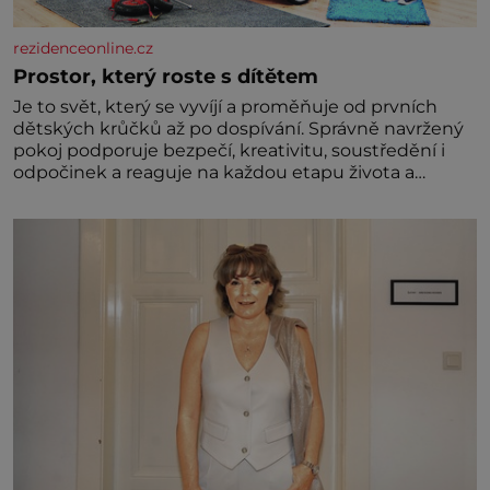
rezidenceonline.cz
Prostor, který roste s dítětem
Je to svět, který se vyvíjí a proměňuje od prvních
dětských krůčků až po dospívání. Správně navržený
pokoj podporuje bezpečí, kreativitu, soustředění i
odpočinek a reaguje na každou etapu života a
specifické potřeby dítěte. Pro nejmenší je klíčová
jednoduchost, měkkost a bezpečí, proto by pokoj
miminka měl působit především klidně a útulně.
Předškolní věk je