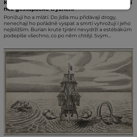
Kněz Bohuslav Burian: Metody StB byly horší
než gestapácké trýznění
Ponižují ho a mlátí. Do jídla mu přidávají drogy,
nenechají ho pořádně vyspat a smrtí vyhrožují i jeho
nejbližším. Burian kruté týrání nevydrží a estébákům
podepíše všechno, co po něm chtějí. Svým
podpisem jim potvrdí také to, že na něj během
výslechů nikdo nevyvíjel fyzický ani psychický nátlak.
Syn brněnského řezníka chce být knězem a