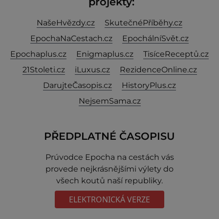
projekty:
NašeHvězdy.cz
SkutečnéPříběhy.cz
EpochaNaCestach.cz
EpochálníSvět.cz
Epochaplus.cz
Enigmaplus.cz
TisíceReceptů.cz
21Stoleti.cz
iLuxus.cz
RezidenceOnline.cz
DarujteČasopis.cz
HistoryPlus.cz
NejsemSama.cz
PŘEDPLATNÉ ČASOPISU
Prúvodce Epocha na cestách vás
provede nejkrásnějšími výlety do
všech koutů naší republiky.
ELEKTRONICKÁ VERZE