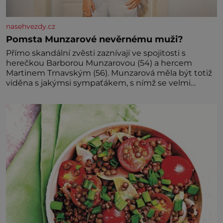
nasehvezdy.cz
Pomsta Munzarové nevěrnému muži?
Přímo skandální zvěsti zaznívají ve spojitosti s
herečkou Barborou Munzarovou (54) a hercem
Martinem Trnavským (56). Munzarová měla být totiž
viděna s jakýmsi sympaťákem, s nímž se velmi
družně, až d