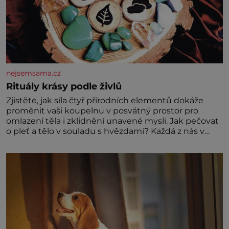
nejsemsama.cz
Rituály krásy podle živlů
Zjistěte, jak síla čtyř přírodních elementů dokáže
proměnit vaši koupelnu v posvátný prostor pro
omlazení těla i zklidnění unavené mysli. Jak pečovat
o pleť a tělo v souladu s hvězdami? Každá z nás v
sobě nese otisk vesmíru, který se projevuje nejen v
naší povaze, ale i v potřebách naší pokožky. Ohnivá
znamení Ženy narozené ve znamení Berana, Lva a
Střelce v sobě nesou žár, odvahu a neutuchající elán.
Vaše