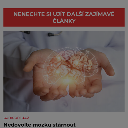
NENECHTE SI UJÍT DALŠÍ ZAJÍMAVÉ
ČLÁNKY
panidomu.cz
Nedovolte mozku stárnout