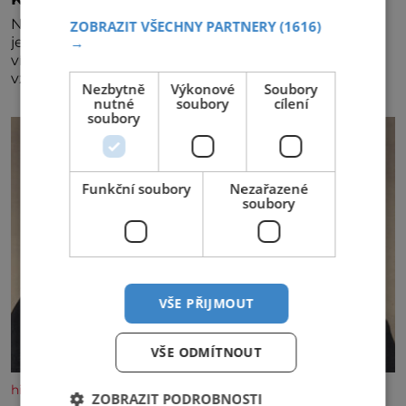
Největší český vinařský projekt Král vín ve svém již
ZOBRAZIT VŠECHNY PARTNERY
(1616)
jednadvacátém ročníku představil nejlepší domácí
→
vína. Ta vybírala odborná porota z celkem 1260
vzorků od 157 vinařů. Král vín, který se – i pře
Nezbytně
Výkonové
Soubory
nutné
soubory
cílení
soubory
Funkční soubory
Nezařazené
soubory
VŠE PŘIJMOUT
VŠE ODMÍTNOUT
historyplus.cz
ZOBRAZIT PODROBNOSTI