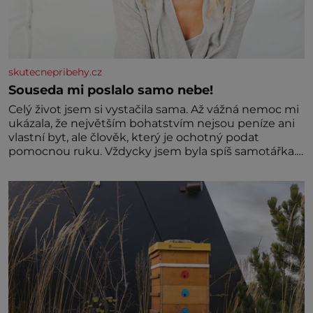
skutecnepribehy.cz
Souseda mi poslalo samo nebe!
Celý život jsem si vystačila sama. Až vážná nemoc mi
ukázala, že největším bohatstvím nejsou peníze ani
vlastní byt, ale člověk, který je ochotný podat
pomocnou ruku. Vždycky jsem byla spíš samotářka.
Nepotřebovala jsem kolem sebe partu kamarádek
ani partnera. Stačily mi knihy, práce a hlavně klid.
Hned po studiích jsem odešla z rodného města,