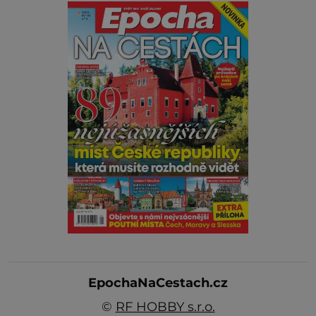
EpochaNaCestach.cz
©
RF HOBBY s.r.o.