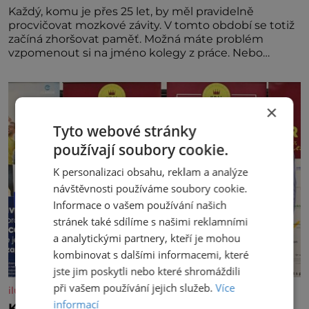
Každý, komu je přes 25 let, by měl pravidelně
procvičovat mozkové závity. V tomto období se totiž
začíná zhoršovat paměť. Možná máte problém
vzpomenout si na jméno kolegy z práce. Nebo
marně v paměti lovíte název knížky, kterou jste
nedávno přečetli. Je to opravdu tak, s věkem jako
kdyby se paměť rozhodla stávkovat. Cvičte
×
Tyto webové stránky
používají soubory cookie.
K personalizaci obsahu, reklam a analýze
návštěvnosti používáme soubory cookie.
Informace o vašem používání našich
stránek také sdílíme s našimi reklamními
a analytickými partnery, kteří je mohou
kombinovat s dalšími informacemi, které
jste jim poskytli nebo které shromáždili
při vašem používání jejich služeb.
Více
iluxus.cz
informací
Král vín začíná třetí dekádu