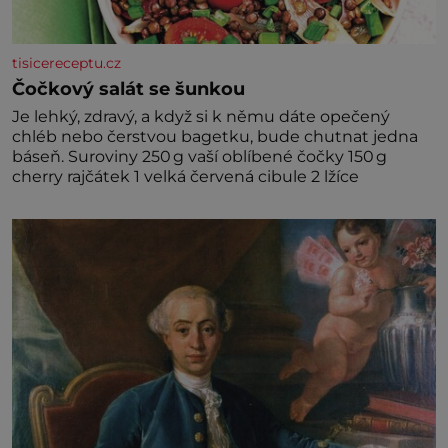
tisicereceptu.cz
Čočkový salát se šunkou
Je lehký, zdravý, a když si k němu dáte opečený
chléb nebo čerstvou bagetku, bude chutnat jedna
báseň. Suroviny 250 g vaší oblíbené čočky 150 g
cherry rajčátek 1 velká červená cibule 2 lžíce