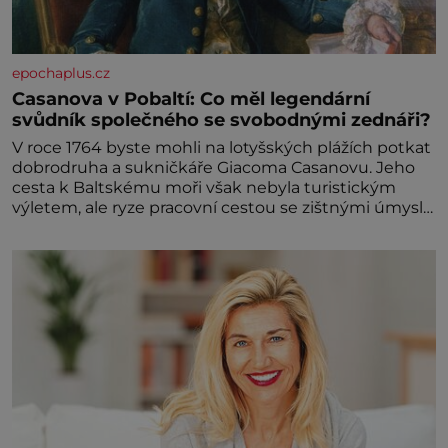
epochaplus.cz
Casanova v Pobaltí: Co měl legendární
svůdník společného se svobodnými zednáři?
V roce 1764 byste mohli na lotyšských plážích potkat
dobrodruha a sukničkáře Giacoma Casanovu. Jeho
cesta k Baltskému moři však nebyla turistickým
výletem, ale ryze pracovní cestou se zištnými úmysly.
Jaký cíl Casanova sledoval, když se například
procházel uličkami lotyšské Rigy? Casanova v Pobaltí
kontaktoval tamní zednářské lóže. Nebyl v této
oblasti žádným nováčkem, protože do zednářské