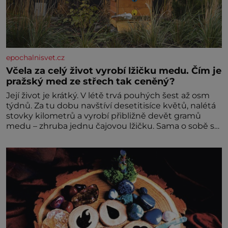
epochalnisvet.cz
Včela za celý život vyrobí lžičku medu. Čím je
pražský med ze střech tak ceněný?
Její život je krátký. V létě trvá pouhých šest až osm
týdnů. Za tu dobu navštíví desetitisíce květů, nalétá
stovky kilometrů a vyrobí přibližně devět gramů
medu – zhruba jednu čajovou lžičku. Sama o sobě se
může zdát bezvýznamná. Teprve když se spojí s
dalšími desítkami tisíc příslušnic svého včelstva,
vznikne jeden z nejdokonalejších organismů