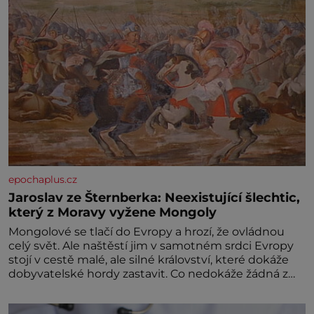
epochaplus.cz
Jaroslav ze Šternberka: Neexistující šlechtic,
který z Moravy vyžene Mongoly
Mongolové se tlačí do Evropy a hrozí, že ovládnou
celý svět. Ale naštěstí jim v samotném srdci Evropy
stojí v cestě malé, ale silné království, které dokáže
dobyvatelské hordy zastavit. Co nedokáže žádná z
asijských říší, co nedokážou Němci – to dokáže český
král. Nebo že by ne? Mongolové od roku 1223