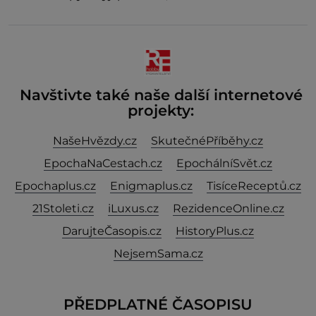
bazénu nebo pomocí klimatizace. Jenže ne vždycky
můžeme být v jejich blízkosti. Nemusíte však zoufat.
Pokud budete mít promyšlený jídelníček, žadné
pařáky si na vás
Navštivte také naše další internetové
projekty:
NašeHvězdy.cz
SkutečnéPříběhy.cz
EpochaNaCestach.cz
EpochálníSvět.cz
Epochaplus.cz
Enigmaplus.cz
TisíceReceptů.cz
21Stoleti.cz
iLuxus.cz
RezidenceOnline.cz
DarujteČasopis.cz
HistoryPlus.cz
NejsemSama.cz
PŘEDPLATNÉ ČASOPISU