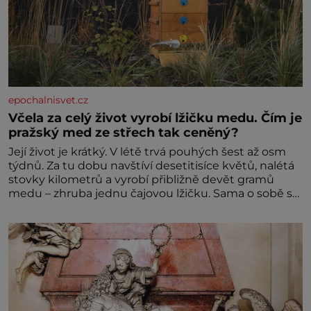
epochalnisvet.cz
Včela za celý život vyrobí lžičku medu. Čím je
pražský med ze střech tak ceněný?
Její život je krátký. V létě trvá pouhých šest až osm
týdnů. Za tu dobu navštíví desetitisíce květů, nalétá
stovky kilometrů a vyrobí přibližně devět gramů
medu – zhruba jednu čajovou lžičku. Sama o sobě se
může zdát bezvýznamná. Teprve když se spojí s
dalšími desítkami tisíc příslušnic svého včelstva,
vznikne jeden z nejdokonalejších organismů