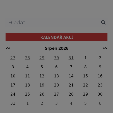
let, ale i mladší věžovité stavby talayotas,
hojně rozeseté
KALENDÁŘ AKCÍ
<<
Srpen 2026
>>
27
28
29
30
31
1
2
3
4
5
6
7
8
9
10
11
12
13
14
15
16
17
18
19
20
21
22
23
24
25
26
27
28
29
30
31
1
2
3
4
5
6