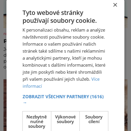
×
Tyto webové stránky
používají soubory cookie.
K personalizaci obsahu, reklam a analýze
rezidenceonline.cz
návštěvnosti používáme soubory cookie.
Prostor, který roste s dítětem
Informace o vašem používání našich
Je to svět, který se vyvíjí a proměňuje od prvních
stránek také sdílíme s našimi reklamními
dětských krůčků až po dospívání. Správně navržený
a analytickými partnery, kteří je mohou
pokoj podporuje bezpečí, kreativitu, soustředění i
kombinovat s dalšími informacemi, které
odpočinek a reaguje na každou etapu života a
jste jim poskytli nebo které shromáždili
specifické potřeby dítěte. Pro nejmenší je klíčová
jednoduchost, měkkost a bezpečí, proto by pokoj
při vašem používání jejich služeb.
Více
miminka měl působit především klidně a útulně.
informací
Předškolní věk je
ZOBRAZIT VŠECHNY PARTNERY
(1616)
→
Nezbytně
Výkonové
Soubory
nutné
soubory
cílení
soubory