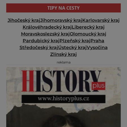
TIPY NA CESTY
Jihočeský kraj
Jihomoravský kraj
Karlovarský kraj
Královéhradecký kraj
Liberecký kraj
Moravskoslezský kraj
Olomoucký kraj
Pardubický kraj
Plzeňský kraj
Praha
Středočeský kraj
Ústecký kraj
Vysočina
Zlínský kraj
reklama