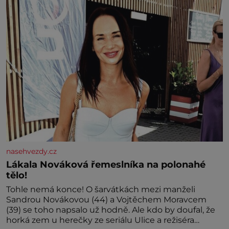
kdyby se paměť rozhodla stávkovat. Cvičte
nasehvezdy.cz
Lákala Nováková řemeslníka na polonahé
tělo!
Tohle nemá konce! O šarvátkách mezi manželi
Sandrou Novákovou (44) a Vojtěchem Moravcem
(39) se toho napsalo už hodně. Ale kdo by doufal, že
horká zem u herečky ze seriálu Ulice a režiséra