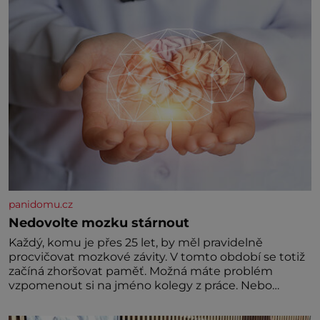
postupují podél Kaspického a Azovského moře,
panidomu.cz
Nedovolte mozku stárnout
Každý, komu je přes 25 let, by měl pravidelně
procvičovat mozkové závity. V tomto období se totiž
začíná zhoršovat paměť. Možná máte problém
vzpomenout si na jméno kolegy z práce. Nebo
marně v paměti lovíte název knížky, kterou jste
nedávno přečetli. Je to opravdu tak, s věkem jako