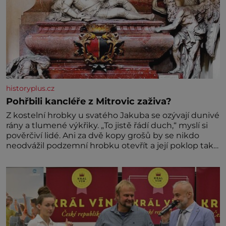
historyplus.cz
Pohřbili kancléře z Mitrovic zaživa?
Z kostelní hrobky u svatého Jakuba se ozývají dunivé
rány a tlumené výkřiky. „To jistě řádí duch,“ myslí si
pověrčiví lidé. Ani za dvě kopy grošů by se nikdo
neodvážil podzemní hrobku otevřít a její poklop tak
raději jen skrápí svěcenou vodou. Za několik dní
divné burácení skutečně ustane. Když o mnoho let
později hrobku