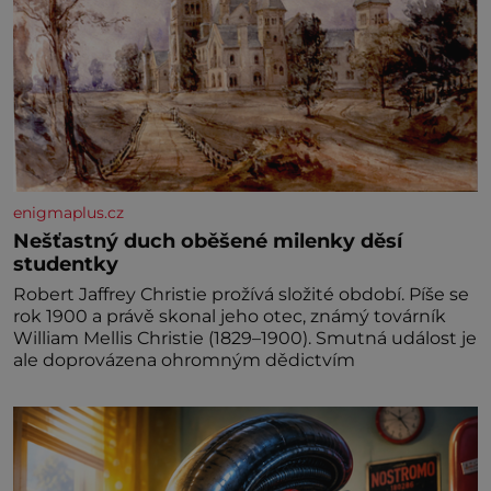
enigmaplus.cz
Nešťastný duch oběšené milenky děsí
studentky
Robert Jaffrey Christie prožívá složité období. Píše se
rok 1900 a právě skonal jeho otec, známý továrník
William Mellis Christie (1829–1900). Smutná událost je
ale doprovázena ohromným dědictvím