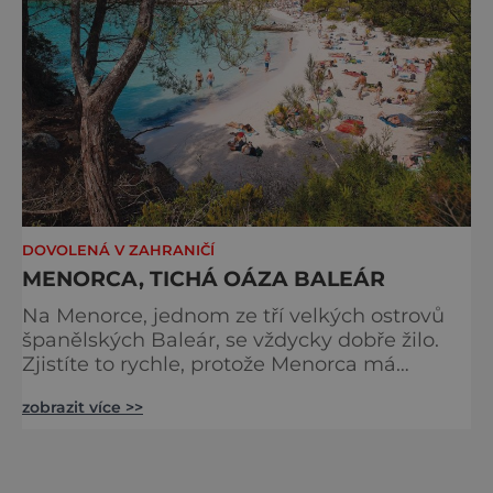
DOVOLENÁ V ZAHRANIČÍ
MENORCA, TICHÁ OÁZA BALEÁR
Na Menorce, jednom ze tří velkých ostrovů
španělských Baleár, se vždycky dobře žilo.
Zjistíte to rychle, protože Menorca má
všechno, co si můžete přát: Krásu, klid, hory a
zobrazit více >>
nekonečné pláže. Jediné mínus je to, že
dovolená vám i tady jednou skončí! Menorce
se také říká muzeum pod širým nebem.
Najdete tu megalitické stavby staré pět tisíc