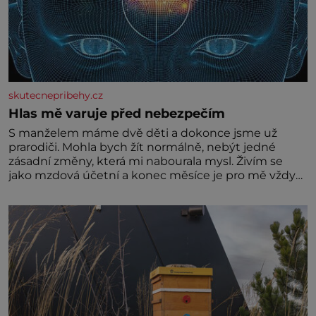
skutecnepribehy.cz
Hlas mě varuje před nebezpečím
S manželem máme dvě děti a dokonce jsme už
prarodiči. Mohla bych žít normálně, nebýt jedné
zásadní změny, která mi nabourala mysl. Živím se
jako mzdová účetní a konec měsíce je pro mě vždy
velice psychicky náročným obdobím. Od té chvíle, co
máme vnoučata, mi dcera čím dál častěji volá o
pomoc, co se hlídání týče. Dalo by se