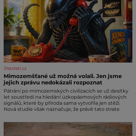
21stoleti.cz
Mimozemšťané už možná volali. Jen jsme
jejich zprávu nedokázali rozpoznat
Pátrání po mimozemských civilizacích se už desítky
let soustředí na hledání úzkopásmových rádiových
signálů, které by příroda sama vytvořila jen stěží.
Nová studie však naznačuje, že právě tato strate