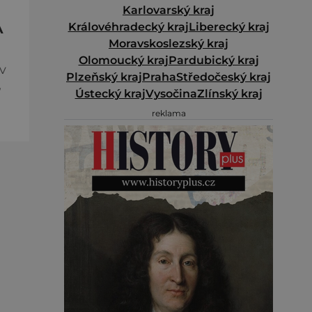
Karlovarský kraj
Královéhradecký kraj
Liberecký kraj
A
Moravskoslezský kraj
Olomoucký kraj
Pardubický kraj
v
Plzeňský kraj
Praha
Středočeský kraj
,
Ústecký kraj
Vysočina
Zlínský kraj
reklama
e