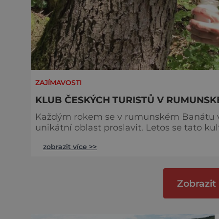
ZAJÍMAVOSTI
KLUB ČESKÝCH TURISTŮ V RUMUNS
Každým rokem se v rumunském Banátu v E
unikátní oblast proslavit. Letos se tato ku
partnerů je Klub českých turistů. Kromě 
zobrazit více >>
výlety po označených trasách v Almašských
je tato oblast Banátu stále oblíbeně
Zobrazit