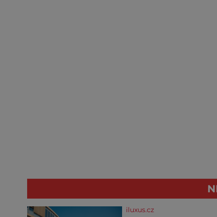
N
iluxus.cz