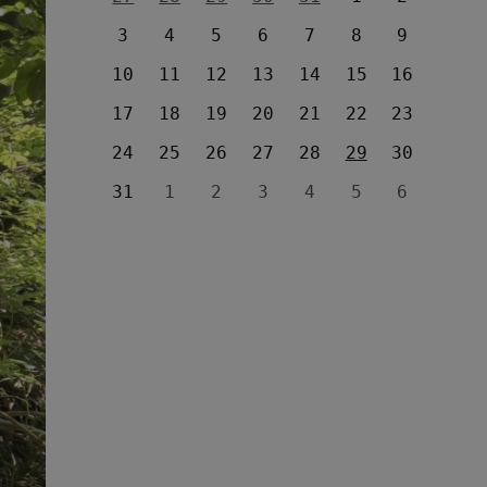
3
4
5
6
7
8
9
10
11
12
13
14
15
16
17
18
19
20
21
22
23
24
25
26
27
28
29
30
31
1
2
3
4
5
6