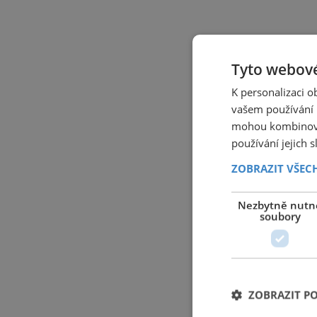
Tyto webové
K personalizaci 
vašem používání n
mohou kombinovat
používání jejich 
ZOBRAZIT VŠEC
Nezbytně nutn
soubory
ZOBRAZIT P