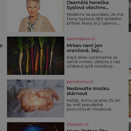
Osamělá herečka
Syslová všechno
vzdala?
Nedávno se povídalo, že má
Dana Syslová (80) blízkého
přítele, který je jí oporou.
V
Ale je to ještě vůbec
pravda? V posledních dnech
čím dál častěji mluví o
epochaplus.cz
svém odchodu. Dohnala ji
snad samota? Půs
ás
Mrkev není jen
oranžová. Její
neuvěřitelný příběh
Když dnes vytáhneme ze
začíná fialovou barvou
země mrkev, většina z nás
očekává sytě oranžový
kořen. Jenže po většinu své
historie je mrkev všechno
možné, jen ne oranžová. Je
panidomu.cz
í
fialová, žlutá, bílá, někdy
dokonce téměř černá. Až
Nedovolte mozku
díky stovkám let pečlivého
stárnout
ře
šlechtění se z ní stává
Každý, komu je přes 25 let,
zelenina, bez které si českou
by měl pravidelně
zahradu ani nedokážeme
procvičovat mozkové
představit. Její příběh je
závity. V tomto období se
dí
totiž začíná zhoršovat
paměť. Možná máte
21stoleti.cz
problém vzpomenout si na
jméno kolegy z práce. Nebo