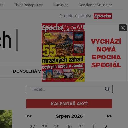
cz
TisíceReceptů.cz
iLuxus.cz
RezidenceOnline.cz
Projekt časopisu
×
DOVOLENÁ V ZAHRANIČÍ
KALENDÁŘ AKCÍ
KALENDÁŘ AKCÍ
<<
Srpen 2026
>>
27
28
29
30
31
1
2