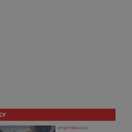
KY
enigmaplus.cz