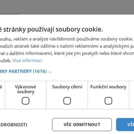
 stránky používají soubory cookie.
obsahu, reklam a analýze návštěvnosti používáme soubory cookie.
ašich stránek také sdílíme s našimi reklamními a analytickými par
 s dalšími informacemi, které jste jim poskytli nebo které shro
služeb.
Více informací
HNY PARTNERY
(1616) →
é
Výkonové
Soubory cílení
Funkční soubory
soubory
ODROBNOSTI
VŠE ODMÍTNOUT
VŠ