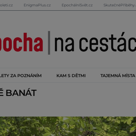
oleti.cz
EnigmaPlus.cz
EpochálníSvět.cz
SkutečnéPříběhy.
LETY ZA POZNÁNÍM
KAM S DĚTMI
TAJEMNÁ MÍSTA
TĚ
BANÁT