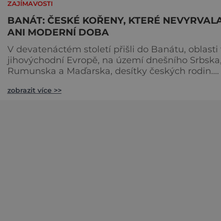
ZAJÍMAVOSTI
BANÁT: ČESKÉ KOŘENY, KTERÉ NEVYRVAL
ANI MODERNÍ DOBA
V devatenáctém století přišli do Banátu, oblasti 
jihovýchodní Evropě, na území dnešního Srbska
Rumunska a Maďarska, desítky českých rodin.
Dodnes tu v šesti rumunských vesnicích uslyšít
zobrazit více >>
češtinu a poznáte tradice, které se již v Česku
nedrží. Vyrazte za krajany, kteří žijí poklidným
vesnickým životem a nasajte atmosféru dob
minulých. [caption id="attachment_85951"
align="alignnone" width