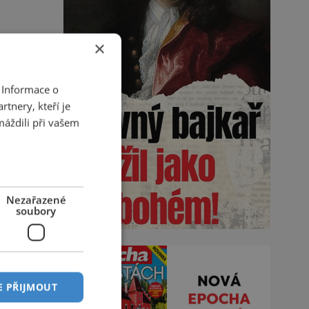
×
 Informace o
tnery, kteří je
máždili při vašem
Nezařazené
soubory
E PŘIJMOUT