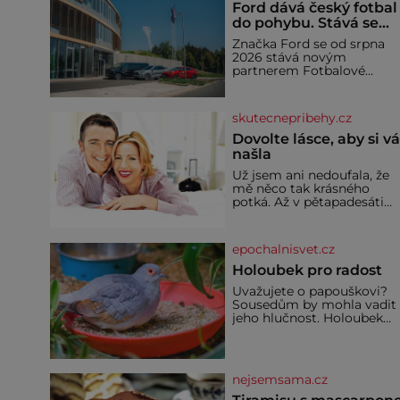
Ford dává český fotbal
do pohybu. Stává se
novým partnerem
Značka Ford se od srpna
FAČR
2026 stává novým
partnerem Fotbalové
asociace České republiky. 
rámci tříleté spolupráce
zajistí mobilitu asociace,
skutecnepribehy.cz
reprezentačních týmů i
českého fotbalu v
Dovolte lásce, aby si v
regionech. Partner
našla
Už jsem ani nedoufala, že
mě něco tak krásného
potká. Až v pětapadesáti
jsem zažila lásku na první
pohled. Poprvé jsem se
vdávala, když mi bylo
epochalnisvet.cz
dvacet. Oba jsme byli mlad
a byl to tak říkajíc sňatek z
Holoubek pro radost
rozumu. Rodiče nás dali
Uvažujete o papouškovi?
dohromady, Toník byl dob
Sousedům by mohla vadit
zaopatřený mladý muž.
jeho hlučnost. Holoubek
Manželství nám oběma
diamantový komunikuje
moc nesvědčilo, brzy jsme
téměř neslyšitelným
zjistili, že
pípáním, je roztomilý a ho
se i pro chovatele
nejsemsama.cz
začátečníky. Jedná se o
nenáročného klidného