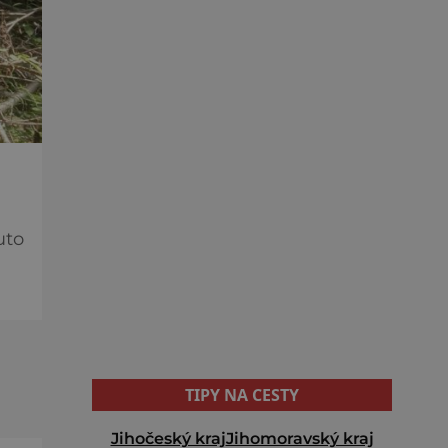
uto
t na
py
TIPY NA CESTY
Jihočeský kraj
Jihomoravský kraj