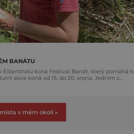
KÉM BANÁTU
ibenthalu koná Festival Banát, který pomáhá t
lturní akce koná od 15. do 20. srpna. Jedním z
pestrého kulturního programu si hosté mohou vyjí
 horách. Mezi českými cestovateli, turisty i tram
 místa v mém okolí »