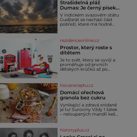
Strašidelná pláž
Dumas: Je černý písek
podhoubím, ze kterého
V indickém svazovém státu
roste zlo?
Gudžarát se nachází část
pobřeží, které má hodně
temnou pověst. Jistě k
tomu přispívá i černý písek
této pláže. Proč má pláž
rezidenceonline.cz
takové netypické zbarvení?
Nakolik jsou pravd
Prostor, který roste s
dítětem
Je to svět, který se vyvíjí a
proměňuje od prvních
dětských krůčků až po
dospívání. Správně
navržený pokoj podporuje
bezpečí, kreativitu,
tisicereceptu.cz
soustředění i odpočinek a
reaguje na každou etapu
Domácí ořechová
života a specifické potřeby
granola bez cukru
dítěte. Pro nejmenší je
Vynikající a zdravá snídaně
klíčová jednoduchost,
je tu! Suroviny Vždy 1 šálek
měkkost a bezpečí, proto
– neloupaných mandlí kešu
by pokoj miminka měl
ořechů vlašských ořechů
působit především klidně a
slunečnicových semínek
útulně. Předškolní věk je
semínek dýně rozinek 3
historyplus.cz
šálky ovesných vloček 1
lžíce mlet