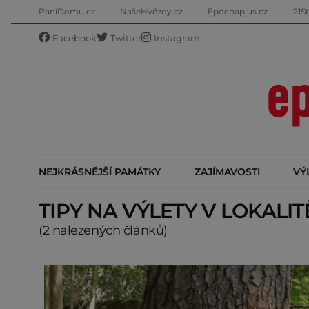
PaníDomu.cz
NašeHvězdy.cz
Epochaplus.cz
21St
Facebook
Twitter
Instagram
NEJKRÁSNĚJŠÍ PAMÁTKY
ZAJÍMAVOSTI
VÝ
TIPY NA VÝLETY V LOKALI
(2 nalezených článků)