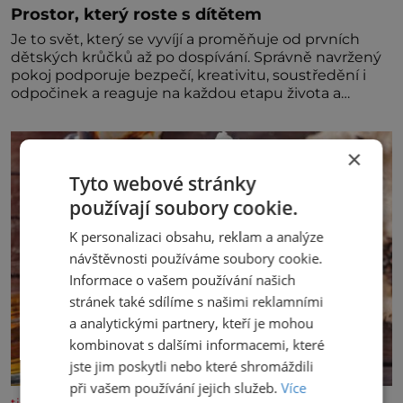
Prostor, který roste s dítětem
Je to svět, který se vyvíjí a proměňuje od prvních
dětských krůčků až po dospívání. Správně navržený
pokoj podporuje bezpečí, kreativitu, soustředění i
odpočinek a reaguje na každou etapu života a
specifické potřeby dítěte. Pro nejmenší je klíčová
jednoduchost, měkkost a bezpečí, proto by pokoj
miminka měl působit především klidně a útulně.
×
Předškolní věk je
Tyto webové stránky
používají soubory cookie.
K personalizaci obsahu, reklam a analýze
návštěvnosti používáme soubory cookie.
Informace o vašem používání našich
stránek také sdílíme s našimi reklamními
a analytickými partnery, kteří je mohou
kombinovat s dalšími informacemi, které
jste jim poskytli nebo které shromáždili
při vašem používání jejich služeb.
Více
tisicereceptu.cz