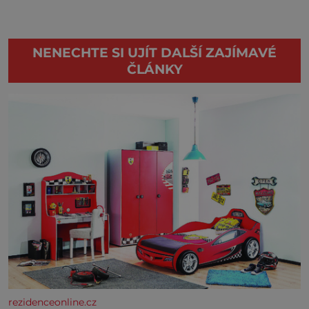
NENECHTE SI UJÍT DALŠÍ ZAJÍMAVÉ
ČLÁNKY
rezidenceonline.cz