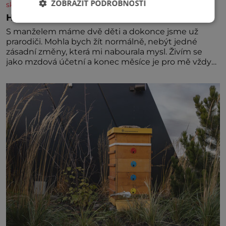
ZOBRAZIT PODROBNOSTI
skutecnepribehy.cz
Hlas mě varuje před nebezpečím
S manželem máme dvě děti a dokonce jsme už
prarodiči. Mohla bych žít normálně, nebýt jedné
zásadní změny, která mi nabourala mysl. Živím se
jako mzdová účetní a konec měsíce je pro mě vždy
velice psychicky náročným obdobím. Od té chvíle, co
máme vnoučata, mi dcera čím dál častěji volá o
pomoc, co se hlídání týče. Dalo by se