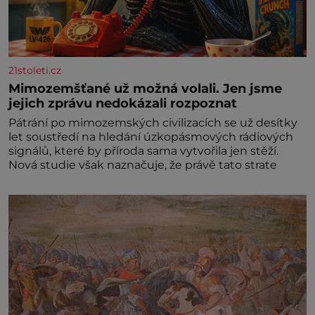
21stoleti.cz
Mimozemšťané už možná volali. Jen jsme
jejich zprávu nedokázali rozpoznat
Pátrání po mimozemských civilizacích se už desítky
let soustředí na hledání úzkopásmových rádiových
signálů, které by příroda sama vytvořila jen stěží.
Nová studie však naznačuje, že právě tato strate