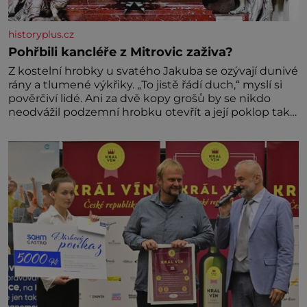
historyplus.cz
Pohřbili kancléře z Mitrovic zaživa?
Z kostelní hrobky u svatého Jakuba se ozývají dunivé
rány a tlumené výkřiky. „To jistě řádí duch,“ myslí si
pověrčiví lidé. Ani za dvě kopy grošů by se nikdo
neodvážil podzemní hrobku otevřít a její poklop tak
raději jen skrápí svěcenou vodou. Za několik dní
divné burácení skutečně ustane. Když o mnoho let
později hrobku