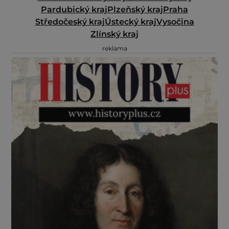
Pardubický kraj
Plzeňský kraj
Praha
Středočeský kraj
Ústecký kraj
Vysočina
Zlínský kraj
reklama