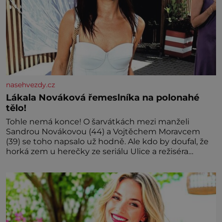
nasehvezdy.cz
Lákala Nováková řemeslníka na polonahé
tělo!
Tohle nemá konce! O šarvátkách mezi manželi
Sandrou Novákovou (44) a Vojtěchem Moravcem
(39) se toho napsalo už hodně. Ale kdo by doufal, že
horká zem u herečky ze seriálu Ulice a režiséra
vychladne,