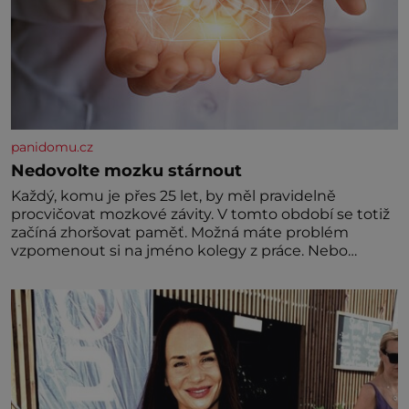
panidomu.cz
Nedovolte mozku stárnout
Každý, komu je přes 25 let, by měl pravidelně
procvičovat mozkové závity. V tomto období se totiž
začíná zhoršovat paměť. Možná máte problém
vzpomenout si na jméno kolegy z práce. Nebo
marně v paměti lovíte název knížky, kterou jste
nedávno přečetli. Je to opravdu tak, s věkem jako
kdyby se paměť rozhodla stávkovat. Cvičte