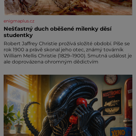
enigmaplus.cz
Nešťastný duch oběšené milenky děsí
studentky
Robert Jaffrey Christie prožívá složité období. Píše se
rok 1900 a právě skonal jeho otec, známý továrník
William Mellis Christie (1829–1900). Smutná událost je
ale doprovázena ohromným dědictvím