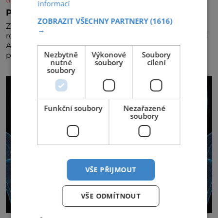
informací
Pravá irská káva
ZOBRAZIT VŠECHNY PARTNERY
(1616)
Za jejího tvůrce je považován Joe Sharidan, když v
→
roce 1943 u letiště irského města Foynes obsluhoval
Američany, kteří kvůli špatnému počasí nemohli
Nezbytně
Výkonové
Soubory
pokračovat v cestě. Povzbudil je tehdy kávou,
nutné
soubory
cílení
soubory
Funkční soubory
Nezařazené
soubory
VŠE PŘIJMOUT
VŠE ODMÍTNOUT