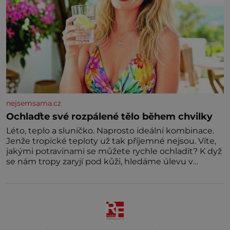
nejsemsama.cz
Ochlaďte své rozpálené tělo během chvilky
Léto, teplo a sluníčko. Naprosto ideální kombinace.
Jenže tropické teploty už tak příjemné nejsou. Víte,
jakými potravinami se můžete rychle ochladit? K dyž
se nám tropy zaryjí pod kůži, hledáme úlevu v
bazénu nebo pomocí klimatizace. Jenže ne vždycky
můžeme být v jejich blízkosti. Nemusíte však zoufat.
Pokud budete mít promyšlený jídelníček, žadné
pařáky si na vás