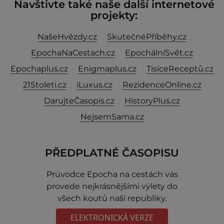
Navštivte také naše další internetové
projekty:
NašeHvězdy.cz
SkutečnéPříběhy.cz
EpochaNaCestach.cz
EpochálníSvět.cz
Epochaplus.cz
Enigmaplus.cz
TisíceReceptů.cz
21Stoleti.cz
iLuxus.cz
RezidenceOnline.cz
DarujteČasopis.cz
HistoryPlus.cz
NejsemSama.cz
PŘEDPLATNÉ ČASOPISU
Prúvodce Epocha na cestách vás
provede nejkrásnějšími výlety do
všech koutů naší republiky.
ELEKTRONICKÁ VERZE