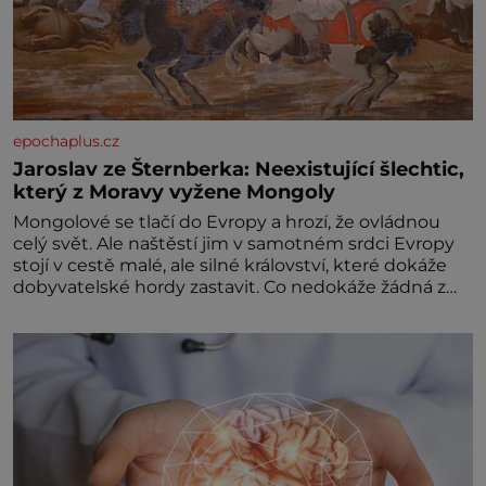
epochaplus.cz
Jaroslav ze Šternberka: Neexistující šlechtic,
který z Moravy vyžene Mongoly
Mongolové se tlačí do Evropy a hrozí, že ovládnou
celý svět. Ale naštěstí jim v samotném srdci Evropy
stojí v cestě malé, ale silné království, které dokáže
dobyvatelské hordy zastavit. Co nedokáže žádná z
asijských říší, co nedokážou Němci – to dokáže český
král. Nebo že by ne? Mongolové od roku 1223
postupují podél Kaspického a Azovského moře,