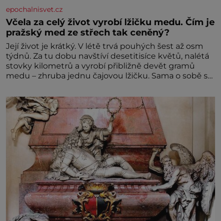
epochalnisvet.cz
Včela za celý život vyrobí lžičku medu. Čím je
pražský med ze střech tak ceněný?
Její život je krátký. V létě trvá pouhých šest až osm
týdnů. Za tu dobu navštíví desetitisíce květů, nalétá
stovky kilometrů a vyrobí přibližně devět gramů
medu – zhruba jednu čajovou lžičku. Sama o sobě se
může zdát bezvýznamná. Teprve když se spojí s
dalšími desítkami tisíc příslušnic svého včelstva,
vznikne jeden z nejdokonalejších organismů