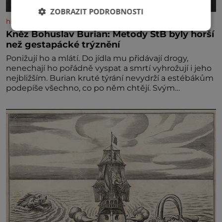
ZOBRAZIT PODROBNOSTI
historyplus.cz
Kněz Bohuslav Burian: Metody StB byly horší
než gestapácké trýznění
Ponižují ho a mlátí. Do jídla mu přidávají drogy,
nenechají ho pořádně vyspat a smrtí vyhrožují i jeho
nejbližším. Burian kruté týrání nevydrží a estébákům
podepíše všechno, co po něm chtějí. Svým
podpisem jim potvrdí také to, že na něj během
výslechů nikdo nevyvíjel fyzický ani psychický nátlak.
Syn brněnského řezníka chce být knězem a