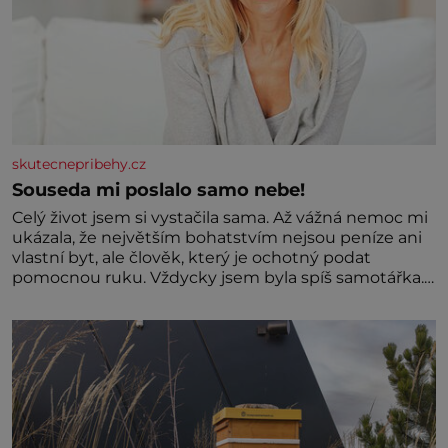
skutecnepribehy.cz
Souseda mi poslalo samo nebe!
Celý život jsem si vystačila sama. Až vážná nemoc mi
ukázala, že největším bohatstvím nejsou peníze ani
vlastní byt, ale člověk, který je ochotný podat
pomocnou ruku. Vždycky jsem byla spíš samotářka.
Nepotřebovala jsem kolem sebe partu kamarádek
ani partnera. Stačily mi knihy, práce a hlavně klid.
Hned po studiích jsem odešla z rodného města,