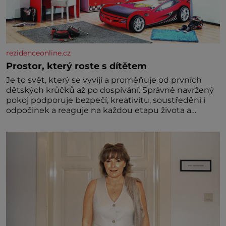
rezidenceonline.cz
Prostor, který roste s dítětem
Je to svět, který se vyvíjí a proměňuje od prvních
dětských krůčků až po dospívání. Správně navržený
pokoj podporuje bezpečí, kreativitu, soustředění i
odpočinek a reaguje na každou etapu života a
specifické potřeby dítěte. Pro nejmenší je klíčová
jednoduchost, měkkost a bezpečí, proto by pokoj
miminka měl působit především klidně a útulně.
Předškolní věk je