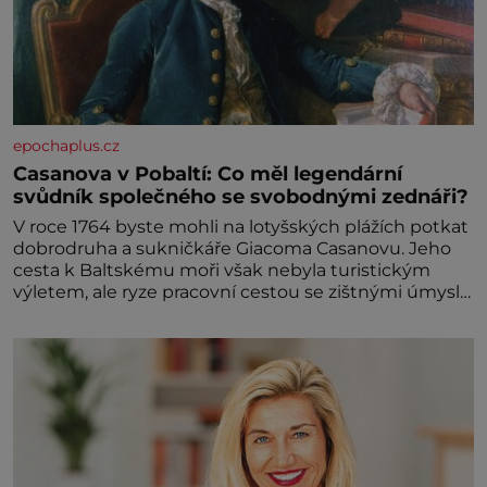
epochaplus.cz
Casanova v Pobaltí: Co měl legendární
svůdník společného se svobodnými zednáři?
V roce 1764 byste mohli na lotyšských plážích potkat
dobrodruha a sukničkáře Giacoma Casanovu. Jeho
cesta k Baltskému moři však nebyla turistickým
výletem, ale ryze pracovní cestou se zištnými úmysly.
Jaký cíl Casanova sledoval, když se například
procházel uličkami lotyšské Rigy? Casanova v Pobaltí
kontaktoval tamní zednářské lóže. Nebyl v této
oblasti žádným nováčkem, protože do zednářské