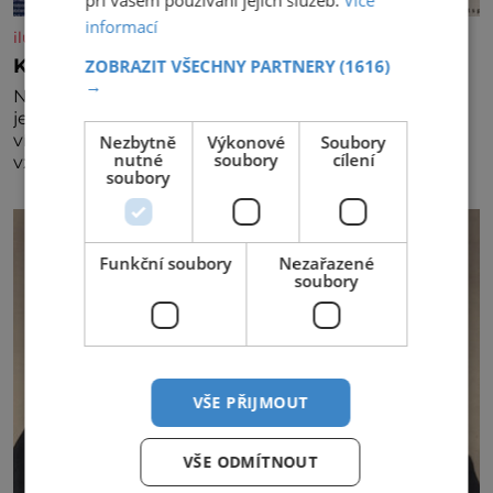
informací
iluxus.cz
Král vín začíná třetí dekádu
ZOBRAZIT VŠECHNY PARTNERY
(1616)
→
Největší český vinařský projekt Král vín ve svém již
jednadvacátém ročníku představil nejlepší domácí
vína. Ta vybírala odborná porota z celkem 1260
Nezbytně
Výkonové
Soubory
nutné
soubory
cílení
vzorků od 157 vinařů. Král vín, který se – i pře
soubory
Funkční soubory
Nezařazené
soubory
VŠE PŘIJMOUT
VŠE ODMÍTNOUT