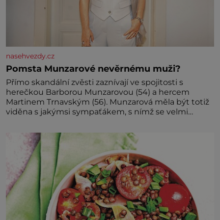
nasehvezdy.cz
Pomsta Munzarové nevěrnému muži?
Přímo skandální zvěsti zaznívají ve spojitosti s
herečkou Barborou Munzarovou (54) a hercem
Martinem Trnavským (56). Munzarová měla být totiž
viděna s jakýmsi sympaťákem, s nímž se velmi
družně, až d