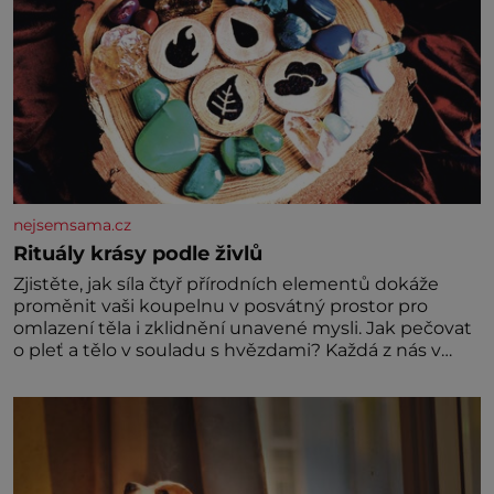
nejsemsama.cz
Rituály krásy podle živlů
Zjistěte, jak síla čtyř přírodních elementů dokáže
proměnit vaši koupelnu v posvátný prostor pro
omlazení těla i zklidnění unavené mysli. Jak pečovat
o pleť a tělo v souladu s hvězdami? Každá z nás v
sobě nese otisk vesmíru, který se projevuje nejen v
naší povaze, ale i v potřebách naší pokožky. Ohnivá
znamení Ženy narozené ve znamení Berana, Lva a
Střelce v sobě nesou žár, odvahu a neutuchající elán.
Vaše