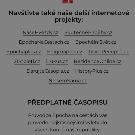
Navštivte také naše další internetové
projekty:
NašeHvězdy.cz
SkutečnéPříběhy.cz
EpochaNaCestach.cz
EpochálníSvět.cz
Epochaplus.cz
Enigmaplus.cz
TisíceReceptů.cz
21Stoleti.cz
iLuxus.cz
RezidenceOnline.cz
DarujteČasopis.cz
HistoryPlus.cz
NejsemSama.cz
PŘEDPLATNÉ ČASOPISU
Prúvodce Epocha na cestách vás
provede nejkrásnějšími výlety do
všech koutů naší republiky.