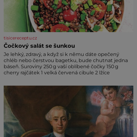
tisicereceptu.cz
Čočkový salát se šunkou
Je lehký, zdravý, a když si k němu dáte opečený
chléb nebo čerstvou bagetku, bude chutnat jedna
báseň. Suroviny 250 g vaší oblíbené čočky 150 g
cherry rajčátek 1 velká červená cibule 2 lžíce