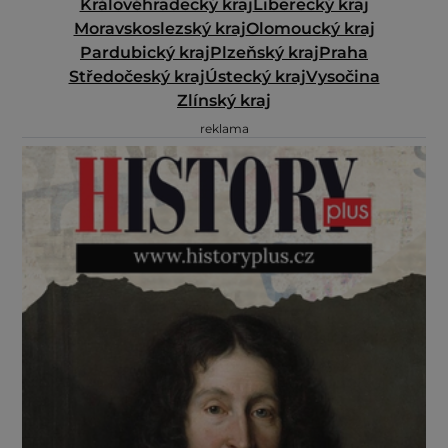
Královéhradecký kraj
Liberecký kraj
Moravskoslezský kraj
Olomoucký kraj
Pardubický kraj
Plzeňský kraj
Praha
Středočeský kraj
Ústecký kraj
Vysočina
Zlínský kraj
reklama