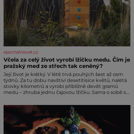
epochalnisvet.cz
Včela za celý život vyrobí lžičku medu. Čím je
pražský med ze střech tak ceněný?
Její život je krátký. V létě trvá pouhých šest až osm
týdnů. Za tu dobu navštíví desetitisíce květů, nalétá
stovky kilometrů a vyrobí přibližně devět gramů
medu – zhruba jednu čajovou lžičku. Sama o sobě se
může zdát bezvýznamná. Teprve když se spojí s
dalšími desítkami tisíc příslušnic svého včelstva,
vznikne jeden z nejdokonalejších organismů