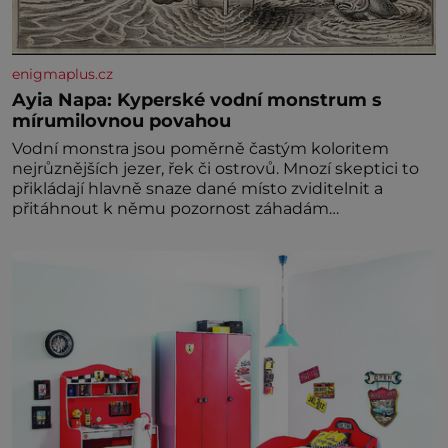
enigmaplus.cz
Ayia Napa: Kyperské vodní monstrum s
mírumilovnou povahou
Vodní monstra jsou poměrně častým koloritem
nejrůznějších jezer, řek či ostrovů. Mnozí skeptici to
přikládají hlavně snaze dané místo zviditelnit a
přitáhnout k němu pozornost záhadám
nakloněných turi