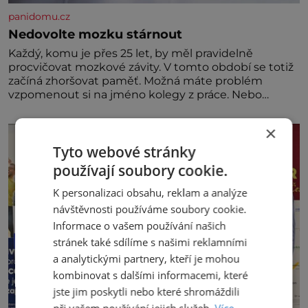
panidomu.cz
Nedovolte mozku stárnout
Každý, komu je přes 25 let, by měl pravidelně
procvičovat mozkové závity. V tomto období se totiž
začíná zhoršovat paměť. Možná máte problém
vzpomenout si na jméno kolegy z práce. Nebo
marně v paměti lovíte název knížky, kterou jste
nedávno přečetli. Je to opravdu tak, s věkem jako
×
kdyby se paměť rozhodla stávkovat. Cvičte
Tyto webové stránky
používají soubory cookie.
K personalizaci obsahu, reklam a analýze
návštěvnosti používáme soubory cookie.
Informace o vašem používání našich
stránek také sdílíme s našimi reklamními
a analytickými partnery, kteří je mohou
kombinovat s dalšími informacemi, které
jste jim poskytli nebo které shromáždili
při vašem používání jejich služeb.
Více