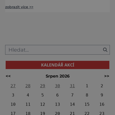
prožít biblické příběhy a pokud vám před
zobrazit více >>
dvěma tisíci lety uteklo ukřižování Ježíše,
máte možnost to napravit. S bohatými
dotacemi křesťanského rádia park povstal z
mrtvých. Park vytvořil
KALENDÁŘ AKCÍ
<<
Srpen 2026
>>
27
28
29
30
31
1
2
3
4
5
6
7
8
9
10
11
12
13
14
15
16
17
18
19
20
21
22
23