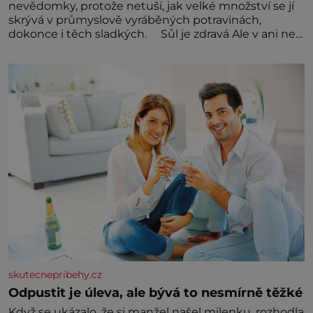
nevědomky, protože netuší, jak velké množství se jí
skrývá v průmyslově vyráběných potravinách,
dokonce i těch sladkých. Sůl je zdravá Ale v ani ne
třetinovém množství, než je pro většinu populace
běžné. Její základní složky– sodík a chlór – jsou
zásadní pro správné hospodaření
skutecnepribehy.cz
Odpustit je úleva, ale bývá to nesmírně těžké
Když se ukázalo, že si manžel našel milenku, rozhodla