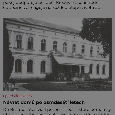
pokoj podporuje bezpečí, kreativitu, soustředění i
odpočinek a reaguje na každou etapu života a
specifické potřeby dítěte. Pro nejmenší je klíčová
jednoduchost, měkkost a bezpečí, proto by pokoj
miminka měl působit především klidně a útulně.
Předškolní věk je
epochalnisvet.cz
Návrat domů po osmdesáti letech
Do Brna se letos vrátí potomci rodin, které pomáhaly
utvářet podobu města, ale jejichž osudy dramaticky