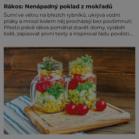
Rákos: Nenápadný poklad z mokřadů
Šumí ve větru na březích rybníků, ukrývá vodní
ptáky a mnozí kolem něj procházejí bez povšimnutí.
Přesto právě rákos pomáhal stavět domy, vyrábět
lodě, zapisovat první texty a inspiroval řadu pověstí.
Tato skromná, ale užitečná rostlina provází člověka
už tisíce let. Většina lidí vnímá rákos jen jako
obyčejnou kulisu letního koupání. Stačí se však
podívat