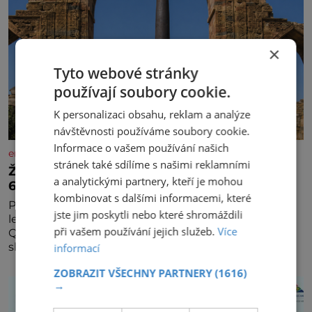
×
Tyto webové stránky
používají soubory cookie.
K personalizaci obsahu, reklam a analýze
návštěvnosti používáme soubory cookie.
Informace o vašem používání našich
enigmaplus.cz
stránek také sdílíme s našimi reklamními
Železný zázrak z Indie: Proč tento sloup už 1
a analytickými partnery, kteří je mohou
600 let nezná rez?
kombinovat s dalšími informacemi, které
Představa, že železo musí na dešti během několika
jste jim poskytli nebo které shromáždili
let zrezivět, bere v Dillí za své. Uprostřed komplexu
při vašem používání jejich služeb.
Více
Qutb stojí více než sedm metrů vysoký železný
sloup, který už přibližně 1 600 let odolává počasí
informací
ZOBRAZIT VŠECHNY PARTNERY
(1616)
→