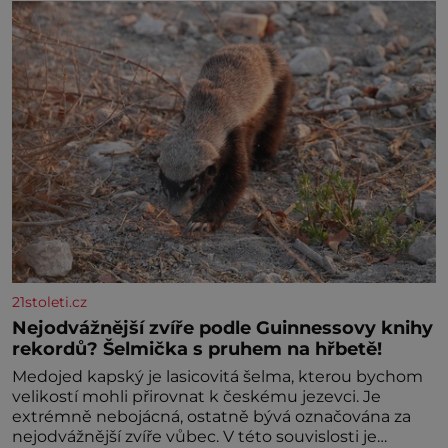
21stoleti.cz
Nejodvážnější zvíře podle Guinnessovy knihy
rekordů? Šelmička s pruhem na hřbetě!
Medojed kapský je lasicovitá šelma, kterou bychom
velikostí mohli přirovnat k českému jezevci. Je
extrémně nebojácná, ostatně bývá označována za
nejodvážnější zvíře vůbec. V této souvislosti je