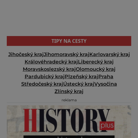
TIPY NA CESTY
Jihočeský kraj
Jihomoravský kraj
Karlovarský kraj
Královéhradecký kraj
Liberecký kraj
Moravskoslezský kraj
Olomoucký kraj
Pardubický kraj
Plzeňský kraj
Praha
Středočeský kraj
Ústecký kraj
Vysočina
Zlínský kraj
reklama