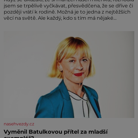
jsem se trpělivě vyčkávat, přesvědčena, že se dříve či
později vrátí k rodině. Možná je to jedna z nejtěžších
věcí na světě. Ale každý, kdo s tím má nějaké
zkušenosti, se zapřísahá, že pokud odpustíte,
znatelně se vám uleví. Když se ke mně doneslo, že si
manžel pořídil milenku,
nasehvezdy.cz
Vyměnil Batulkovou přítel za mladší