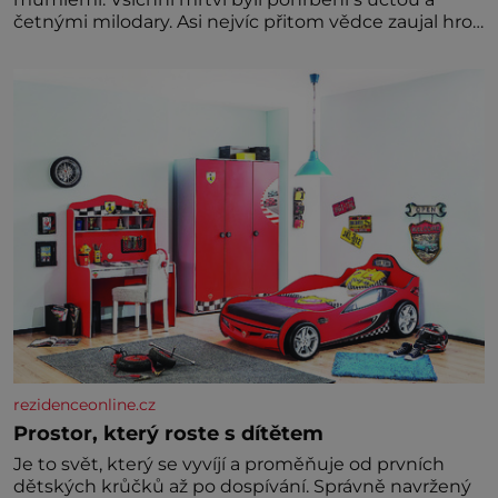
četnými milodary. Asi nejvíc přitom vědce zaujal hrob
tříměsíčního chlapečka s modrou filcovou čapkou, z
níž se draly blonďaté vlásky. Fakt, že jsou těla
dávných lidí nesmírně dobře zachovalá, přičítají
odborníci zdejším klimatickým podmínkám. Sucho,
prosolené písky a extrémně
rezidenceonline.cz
Prostor, který roste s dítětem
Je to svět, který se vyvíjí a proměňuje od prvních
dětských krůčků až po dospívání. Správně navržený