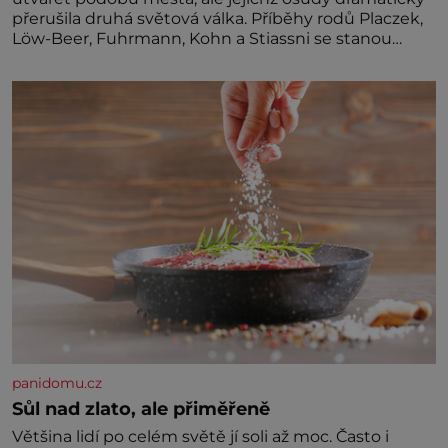
přerušila druhá světová válka. Příběhy rodů Placzek,
Löw-Beer, Fuhrmann, Kohn a Stiassni se stanou
jednou z hlavních dramaturgických linií festivalu
židovské kultury ŠTETL FEST 2026. Některé návraty
nejsou jednoduché. Místa, která si člověk pamatuje z
rodinných vyprávění, už dávno
panidomu.cz
Sůl nad zlato, ale přiměřeně
Většina lidí po celém světě jí soli až moc. Často i