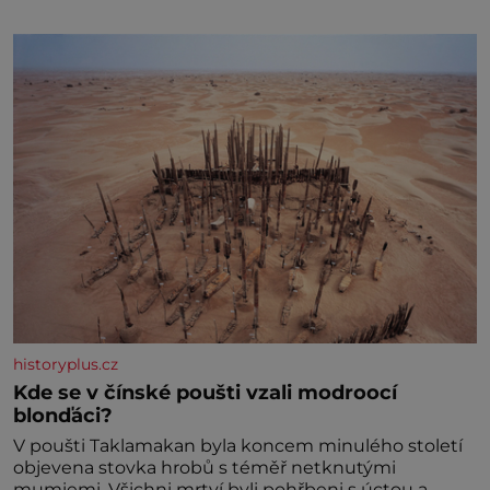
dokonc
historyplus.cz
Kde se v čínské poušti vzali modroocí
blonďáci?
V poušti Taklamakan byla koncem minulého století
objevena stovka hrobů s téměř netknutými
mumiemi. Všichni mrtví byli pohřbeni s úctou a