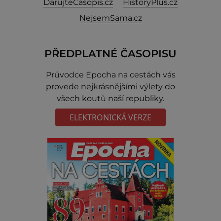
DarujteČasopis.cz
HistoryPlus.cz
NejsemSama.cz
PŘEDPLATNÉ ČASOPISU
Prúvodce Epocha na cestách vás
provede nejkrásnějšími výlety do
všech koutů naší republiky.
ELEKTRONICKÁ VERZE