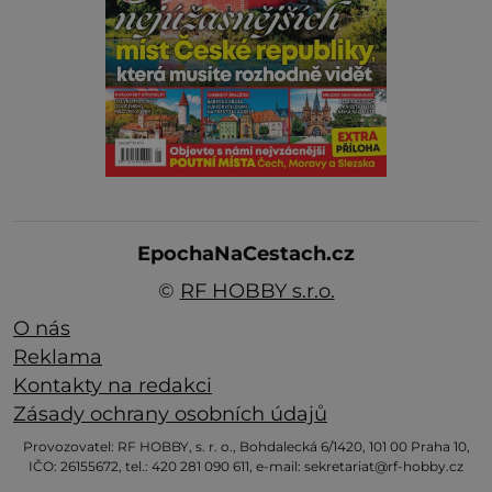
EpochaNaCestach.cz
©
RF HOBBY s.r.o.
O nás
Reklama
Kontakty na redakci
Zásady ochrany osobních údajů
Provozovatel: RF HOBBY, s. r. o., Bohdalecká 6/1420, 101 00 Praha 10,
IČO: 26155672, tel.: 420 281 090 611, e-mail: sekretariat@rf-hobby.cz