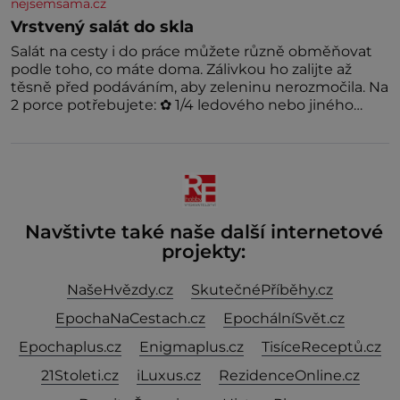
nejsemsama.cz
Vrstvený salát do skla
Salát na cesty i do práce můžete různě obměňovat
podle toho, co máte doma. Zálivkou ho zalijte až
těsně před podáváním, aby zeleninu nerozmočila. Na
2 porce potřebujete: ✿ 1/4 ledového nebo jiného
salátu (římský salát, polníček…) ✿ 1 malá konzerva
kukuřice ✿ ½ okurky ✿ 2 rajčata Zálivka: ✿ 4 lžíce
olivového oleje ✿ 1 lžíci citronové šťávy ✿ ½ stroužku
Navštivte také naše další internetové
projekty:
NašeHvězdy.cz
SkutečnéPříběhy.cz
EpochaNaCestach.cz
EpochálníSvět.cz
Epochaplus.cz
Enigmaplus.cz
TisíceReceptů.cz
21Stoleti.cz
iLuxus.cz
RezidenceOnline.cz