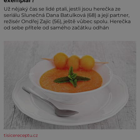
exemplář?
Už nějaký čas se lidé ptali, jestli jsou herečka ze
seriálu Slunečná Dana Batulková (68) a její partner,
režisér Ondřej Zajíc (56), ještě vůbec spolu. Herečka
od sebe přítele od samého začátku odhán
tisicereceptu.cz