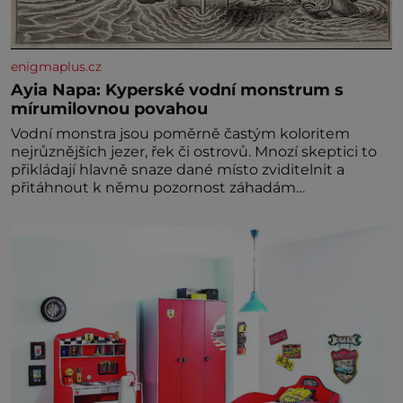
enigmaplus.cz
Ayia Napa: Kyperské vodní monstrum s
mírumilovnou povahou
Vodní monstra jsou poměrně častým koloritem
nejrůznějších jezer, řek či ostrovů. Mnozí skeptici to
přikládají hlavně snaze dané místo zviditelnit a
přitáhnout k němu pozornost záhadám
nakloněných turi