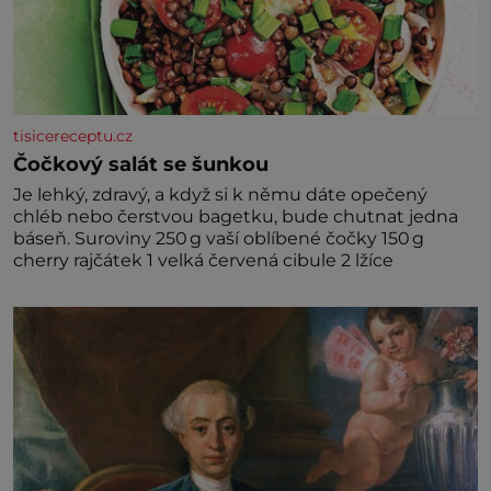
tisicereceptu.cz
Čočkový salát se šunkou
Je lehký, zdravý, a když si k němu dáte opečený
chléb nebo čerstvou bagetku, bude chutnat jedna
báseň. Suroviny 250 g vaší oblíbené čočky 150 g
cherry rajčátek 1 velká červená cibule 2 lžíce