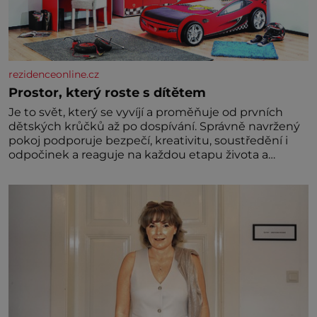
rezidenceonline.cz
Prostor, který roste s dítětem
Je to svět, který se vyvíjí a proměňuje od prvních
dětských krůčků až po dospívání. Správně navržený
pokoj podporuje bezpečí, kreativitu, soustředění i
odpočinek a reaguje na každou etapu života a
specifické potřeby dítěte. Pro nejmenší je klíčová
jednoduchost, měkkost a bezpečí, proto by pokoj
miminka měl působit především klidně a útulně.
Předškolní věk je