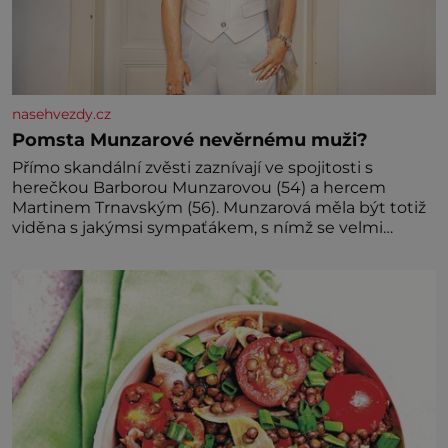
nasehvezdy.cz
Pomsta Munzarové nevěrnému muži?
Přímo skandální zvěsti zaznívají ve spojitosti s
herečkou Barborou Munzarovou (54) a hercem
Martinem Trnavským (56). Munzarová měla být totiž
viděna s jakýmsi sympaťákem, s nímž se velmi
družně, až d