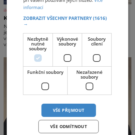
informací
iluxus.cz
Král vín začíná třetí dekádu
ZOBRAZIT VŠECHNY PARTNERY
(1616)
→
Největší český vinařský projekt Král vín ve svém již
jednadvacátém ročníku představil nejlepší domácí
vína. Ta vybírala odborná porota z celkem 1260
Nezbytně
Výkonové
Soubory
nutné
soubory
cílení
vzorků od 157 vinařů. Král vín, který se – i pře
soubory
Funkční soubory
Nezařazené
soubory
VŠE PŘIJMOUT
VŠE ODMÍTNOUT