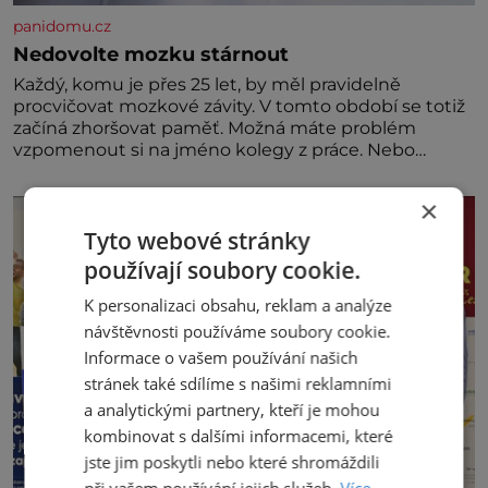
panidomu.cz
Nedovolte mozku stárnout
Každý, komu je přes 25 let, by měl pravidelně
procvičovat mozkové závity. V tomto období se totiž
začíná zhoršovat paměť. Možná máte problém
vzpomenout si na jméno kolegy z práce. Nebo
marně v paměti lovíte název knížky, kterou jste
nedávno přečetli. Je to opravdu tak, s věkem jako
×
kdyby se paměť rozhodla stávkovat. Cvičte
Tyto webové stránky
používají soubory cookie.
K personalizaci obsahu, reklam a analýze
návštěvnosti používáme soubory cookie.
Informace o vašem používání našich
stránek také sdílíme s našimi reklamními
a analytickými partnery, kteří je mohou
kombinovat s dalšími informacemi, které
jste jim poskytli nebo které shromáždili
při vašem používání jejich služeb.
Více