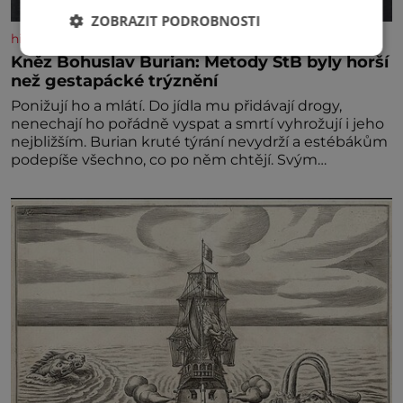
ZOBRAZIT PODROBNOSTI
historyplus.cz
Kněz Bohuslav Burian: Metody StB byly horší
než gestapácké trýznění
Ponižují ho a mlátí. Do jídla mu přidávají drogy,
nenechají ho pořádně vyspat a smrtí vyhrožují i jeho
nejbližším. Burian kruté týrání nevydrží a estébákům
podepíše všechno, co po něm chtějí. Svým
podpisem jim potvrdí také to, že na něj během
výslechů nikdo nevyvíjel fyzický ani psychický nátlak.
Syn brněnského řezníka chce být knězem a