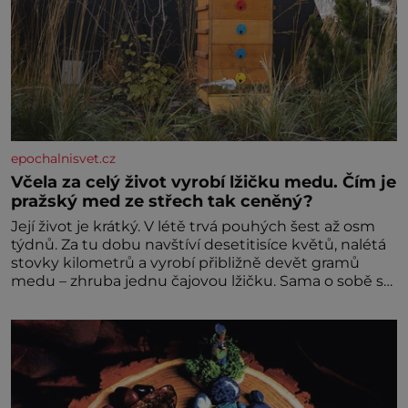
epochalnisvet.cz
Včela za celý život vyrobí lžičku medu. Čím je
pražský med ze střech tak ceněný?
Její život je krátký. V létě trvá pouhých šest až osm
týdnů. Za tu dobu navštíví desetitisíce květů, nalétá
stovky kilometrů a vyrobí přibližně devět gramů
medu – zhruba jednu čajovou lžičku. Sama o sobě se
může zdát bezvýznamná. Teprve když se spojí s
dalšími desítkami tisíc příslušnic svého včelstva,
vznikne jeden z nejdokonalejších organismů