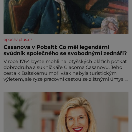
epochaplus.cz
Casanova v Pobaltí: Co měl legendární
svůdník společného se svobodnými zednáři?
V roce 1764 byste mohli na lotyšských plážích potkat
dobrodruha a sukničkáře Giacoma Casanovu. Jeho
cesta k Baltskému moři však nebyla turistickým
výletem, ale ryze pracovní cestou se zištnými úmysly.
Jaký cíl Casanova sledoval, když se například
procházel uličkami lotyšské Rigy? Casanova v Pobaltí
kontaktoval tamní zednářské lóže. Nebyl v této
oblasti žádným nováčkem, protože do zednářské