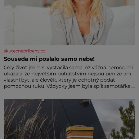
skutecnepribehy.cz
Souseda mi poslalo samo nebe!
Celý život jsem si vystačila sama. Až vážná nemoc mi
ukázala, že největším bohatstvím nejsou peníze ani
vlastní byt, ale člověk, který je ochotný podat
pomocnou ruku. Vždycky jsem byla spíš samotářka.
Nepotřebovala jsem kolem sebe partu kamarádek
ani partnera. Stačily mi knihy, práce a hlavně klid.
Hned po studiích jsem odešla z rodného města,