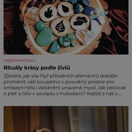
nejsemsama.cz
Rituály krásy podle živlů
Zjistěte, jak síla čtyř přírodních elementů dokáže
proměnit vaši koupelnu v posvátný prostor pro
omlazení těla i zklidnění unavené mysli. Jak pečovat
o pleť a tělo v souladu s hvězdami? Každá z nás v
sobě nese otisk vesmíru, který se projevuje nejen v
naší povaze, ale i v potřebách naší pokožky. Ohnivá
znamení Ženy narozené ve znamení Berana, Lva a
Střelce v sobě nesou žár, odvahu a neutuchající elán.
Vaše