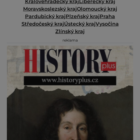
Královéhradecký kraj
Liberecký kraj
Moravskoslezský kraj
Olomoucký kraj
Pardubický kraj
Plzeňský kraj
Praha
Středočeský kraj
Ústecký kraj
Vysočina
Zlínský kraj
reklama