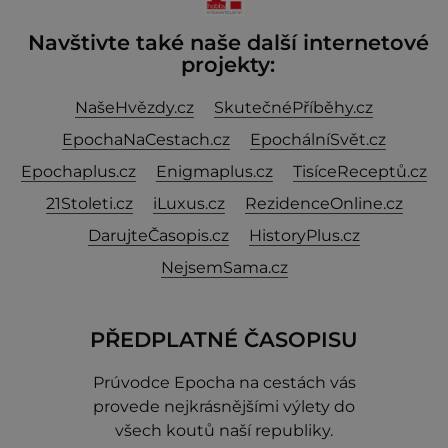
Navštivte také naše další internetové
projekty:
NašeHvězdy.cz
SkutečnéPříběhy.cz
EpochaNaCestach.cz
EpochálníSvět.cz
Epochaplus.cz
Enigmaplus.cz
TisíceReceptů.cz
21Stoleti.cz
iLuxus.cz
RezidenceOnline.cz
DarujteČasopis.cz
HistoryPlus.cz
NejsemSama.cz
PŘEDPLATNÉ ČASOPISU
Prúvodce Epocha na cestách vás
provede nejkrásnějšími výlety do
všech koutů naší republiky.