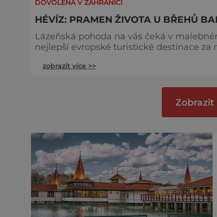
DOVOLENÁ V ZAHRANIČÍ
HÉVÍZ: PRAMEN ŽIVOTA U BŘEHŮ B
Lázeňská pohoda na vás čeká v malebném 
nejlepší evropské turistické destinace za 
známého jezera Balaton vám nenabízí jen 
zobrazit více >>
mnohem víc. Právě koupání ve vodě poseté pestrobarevnými lekníny v kouřícím termálním
jezeře je hlavním magnetem pro všechny,
Zobrazit