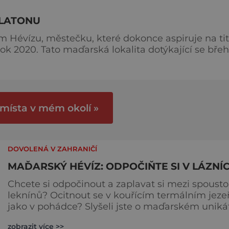
ALATONU
Hévízu, městečku, které dokonce aspiruje na tit
rok 2020. Tato maďarská lokalita dotýkající se bře
koupání mezi růžovými lekníny. Nabízí totiž
 kteř
 místa v mém okolí »
DOVOLENÁ V ZAHRANIČÍ
MAĎARSKÝ HÉVÍZ: ODPOČIŇTE SI V LÁZNÍ
Chcete si odpočinout a zaplavat si mezi spoust
leknínů? Ocitnout se v kouřícím termálním jeze
jako v pohádce? Slyšeli jste o maďarském uniká
– hévízském jezeře, které je 300 km od českých
zobrazit více >>
hranic? Maďarský Hévíz je největším termálním