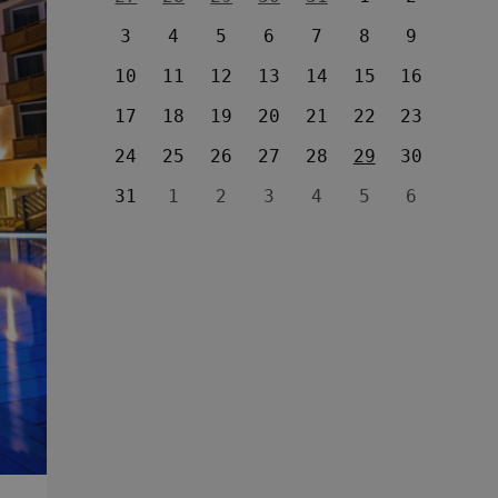
3
4
5
6
7
8
9
10
11
12
13
14
15
16
17
18
19
20
21
22
23
24
25
26
27
28
29
30
31
1
2
3
4
5
6