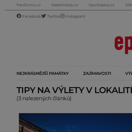
PaníDomu.cz
NašeHvězdy.cz
Epochaplus.cz
21St
Facebook
Twitter
Instagram
NEJKRÁSNĚJŠÍ PAMÁTKY
ZAJÍMAVOSTI
VÝ
TIPY NA VÝLETY V LOKALI
(3 nalezených článků)