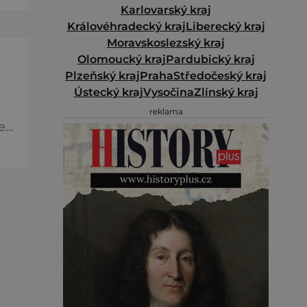
Karlovarský kraj
ok.
Královéhradecký kraj
Liberecký kraj
 že
Moravskoslezský kraj
,
Olomoucký kraj
Pardubický kraj
Plzeňský kraj
Praha
Středočeský kraj
Ústecký kraj
Vysočina
Zlínský kraj
reklama
e
 se
ro