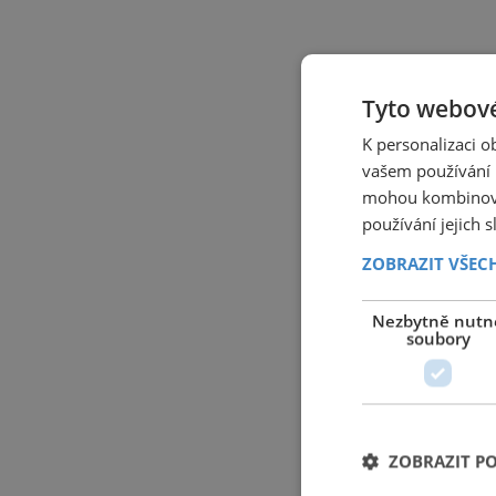
Tyto webové
K personalizaci 
vašem používání n
mohou kombinovat
používání jejich 
ZOBRAZIT VŠEC
Nezbytně nutn
soubory
ZOBRAZIT P