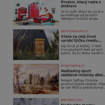
Prostor, který roste s
dítětem
Je to svět, který se vyvíjí a
proměňuje od prvních
dětských krůčků až po
dospívání. Správně
navržený pokoj podporuje
bezpečí, kreativitu,
epochalnisvet.cz
soustředění i odpočinek a
reaguje na každou etapu
Včela za celý život
života a specifické potřeby
vyrobí lžičku medu.
dítěte. Pro nejmenší je
Čím je pražský med ze
Její život je krátký. V létě
klíčová jednoduchost,
střech tak ceněný?
trvá pouhých šest až osm
měkkost a bezpečí, proto
týdnů. Za tu dobu navštíví
by pokoj miminka měl
desetitisíce květů, nalétá
působit především klidně 
stovky kilometrů a vyrobí
útulně. Předškolní věk je
přibližně devět gramů
enigmaplus.cz
medu – zhruba jednu
čajovou lžičku. Sama o so
Nešťastný duch
se může zdát bezvýznamná
oběšené milenky děsí
Teprve když se spojí s
studentky
Robert Jaffrey Christie
dalšími desítkami tisíc
prožívá složité období. Píš
příslušnic svého včelstva,
se rok 1900 a právě skonal
vznikne jeden z
jeho otec, známý továrník
nejdokonalejších
William Mellis Christie
organismů
(1829–1900). Smutná
panidomu.cz
událost je ale doprovázena
ohromným dědictvím