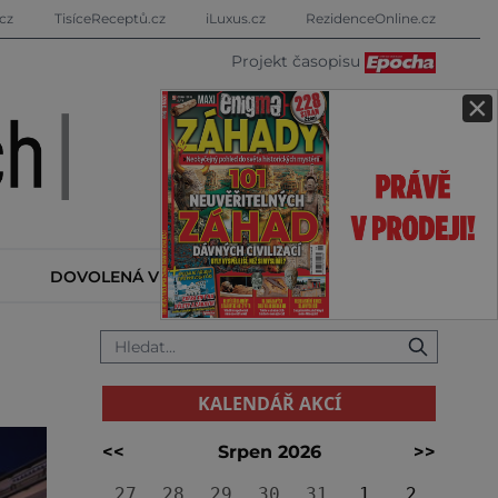
cz
TisíceReceptů.cz
iLuxus.cz
RezidenceOnline.cz
Projekt časopisu
×
DOVOLENÁ V ZAHRANIČÍ
KALENDÁŘ AKCÍ
KALENDÁŘ AKCÍ
<<
Srpen 2026
>>
27
28
29
30
31
1
2