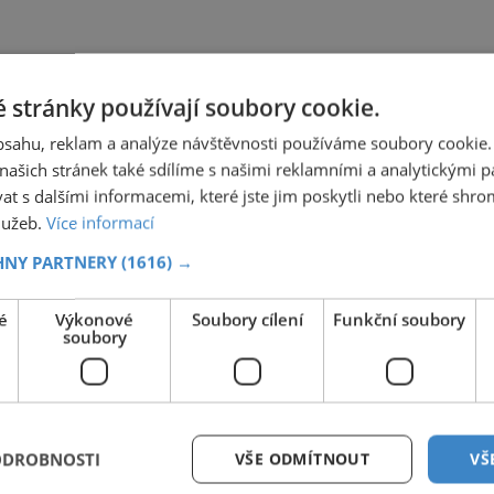
 stránky používají soubory cookie.
obsahu, reklam a analýze návštěvnosti používáme soubory cookie.
ašich stránek také sdílíme s našimi reklamními a analytickými par
 s dalšími informacemi, které jste jim poskytli nebo které shro
služeb.
Více informací
HNY PARTNERY
(1616) →
é
Výkonové
Soubory cílení
Funkční soubory
soubory
ODROBNOSTI
VŠE ODMÍTNOUT
VŠ