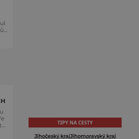
ul
hů
CH
ou
ře
TIPY NA CESTY
tu
Jihočeský kraj
Jihomoravský kraj