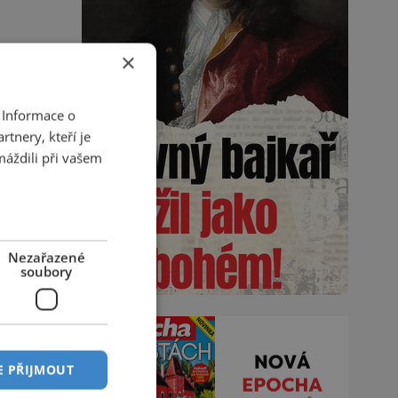
×
 Informace o
tnery, kteří je
máždili při vašem
Nezařazené
soubory
E PŘIJMOUT