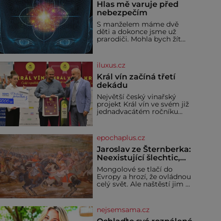
Hlas mě varuje před
nebezpečím
S manželem máme dvě
děti a dokonce jsme už
prarodiči. Mohla bych žít
normálně, nebýt jedné
zásadní změny, která mi
nabourala mysl. Živím se
iluxus.cz
jako mzdová účetní a konec
měsíce je pro mě vždy
Král vín začíná třetí
velice psychicky náročným
dekádu
obdobím. Od té chvíle, co
Největší český vinařský
máme vnoučata, mi dcera
projekt Král vín ve svém již
čím dál častěji volá o
jednadvacátém ročníku
pomoc, co se hlídání týče.
představil nejlepší domácí
Dalo by se
vína. Ta vybírala odborná
porota z celkem 1260
epochaplus.cz
vzorků od 157 vinařů. Král
vín, který se – i pře
Jaroslav ze Šternberka:
Neexistující šlechtic,
který z Moravy vyžene
Mongolové se tlačí do
Mongoly
Evropy a hrozí, že ovládnou
celý svět. Ale naštěstí jim v
samotném srdci Evropy
stojí v cestě malé, ale silné
království, které dokáže
nejsemsama.cz
dobyvatelské hordy
zastavit. Co nedokáže žádná