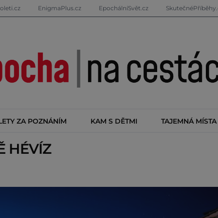
oleti.cz
EnigmaPlus.cz
EpochálníSvět.cz
SkutečnéPříběhy.
LETY ZA POZNÁNÍM
KAM S DĚTMI
TAJEMNÁ MÍSTA
TĚ
HÉVÍZ