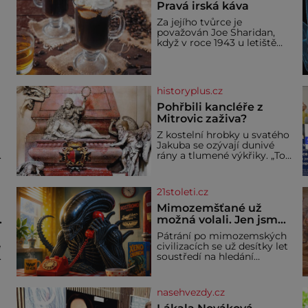
Pravá irská káva
Za jejího tvůrce je
považován Joe Sharidan,
když v roce 1943 u letiště
irského města Foynes
obsluhoval Američany, kteří
kvůli špatnému počasí
nemohli pokračovat v cestě.
historyplus.cz
Povzbudil je tehdy kávou,
Pohřbili kancléře z
Mitrovic zaživa?
Z kostelní hrobky u svatého
Jakuba se ozývají dunivé
rány a tlumené výkřiky. „To
jistě řádí duch,“ myslí si
a
pověrčiví lidé. Ani za dvě
kopy grošů by se nikdo
21stoleti.cz
neodvážil podzemní hrobku
bě
otevřít a její poklop tak
Mimozemšťané už
.
raději jen skrápí svěcenou
možná volali. Jen jsme
vodou. Za několik dní divné
jejich zprávu
Pátrání po mimozemských
burácení skutečně ustane.
nedokázali rozpoznat
e
civilizacích se už desítky let
Když o mnoho let později
soustředí na hledání
hrobku
úzkopásmových rádiových
signálů, které by příroda
sama vytvořila jen stěží.
nasehvezdy.cz
Nová studie však naznačuje,
že právě tato strate