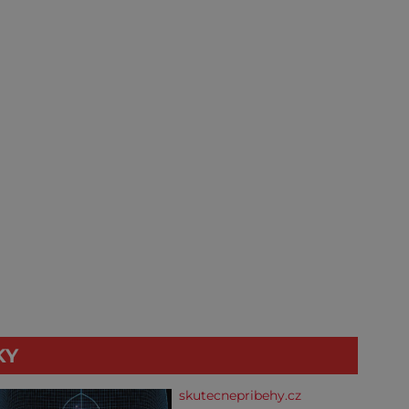
KY
skutecnepribehy.cz