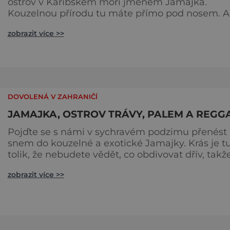
ostrov v Karibském moři jménem Jamajka.
Kouzelnou přírodu tu máte přímo pod nosem. A
díky příznivému klimatu tu vykvete i násada od
zobrazit více >>
koštěte zaražená do země. Krás je tu tolik, že vám
budou oči přecházet! Výjimkou je hlavní město
Kingston na jihovýchodě ostrova, ale zase tam
najdete skvělé domorodé restaurace, ve kterých
často hraje živá hudba, samozř
DOVOLENÁ V ZAHRANIČÍ
JAMAJKA, OSTROV TRÁVY, PALEM A REGG
Pojďte se s námi v sychravém podzimu přenést 
snem do kouzelné a exotické Jamajky. Krás je t
tolik, že nebudete vědět, co obdivovat dřív, takž
se rádi odlepíte od plážového lehátka. A to
zobrazit více >>
nepočítáme místní požitky typu skvělého rumu,
hudby a hovězích steaků. Přistanete v Kingstonu
na jihovýchodě ostrova, kde jsou skvělé restaur
s živou hudbu, samozřejmě ve stylu reggae a
muzeum slavného mu