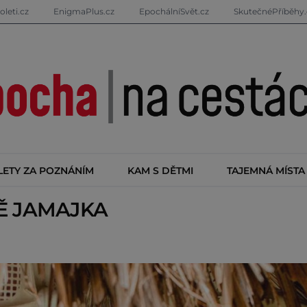
oleti.cz
EnigmaPlus.cz
EpochálníSvět.cz
SkutečnéPříběhy.
LETY ZA POZNÁNÍM
KAM S DĚTMI
TAJEMNÁ MÍSTA
TĚ
JAMAJKA