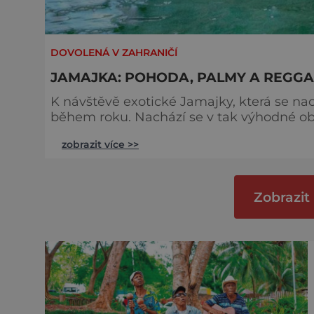
DOVOLENÁ V ZAHRANIČÍ
JAMAJKA: POHODA, PALMY A REGG
K návštěvě exotické Jamajky, která se nac
během roku. Nachází se v tak výhodné oblas
nádherném ráji plném dlouhých bílých plá
zobrazit více >>
Jamajku činí unikátním především jedine
vydat na výlet do deštného pralesa, k
Zobrazit