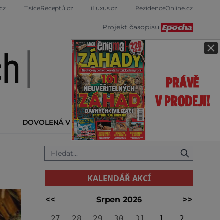
cz
TisíceReceptů.cz
iLuxus.cz
RezidenceOnline.cz
Projekt časopisu
×
DOVOLENÁ V ZAHRANIČÍ
KALENDÁŘ AKCÍ
KALENDÁŘ AKCÍ
<<
Srpen 2026
>>
27
28
29
30
31
1
2