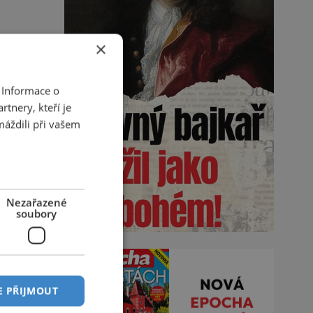
×
 Informace o
tnery, kteří je
máždili při vašem
Nezařazené
soubory
E PŘIJMOUT