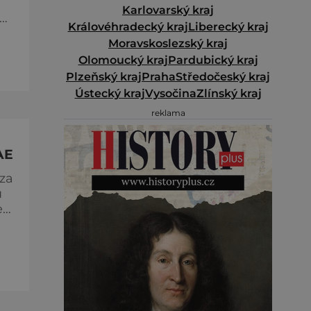
Karlovarský kraj
Královéhradecký kraj
Liberecký kraj
Moravskoslezský kraj
Olomoucký kraj
Pardubický kraj
Plzeňský kraj
Praha
Středočeský kraj
Ústecký kraj
Vysočina
Zlínský kraj
reklama
AE
za
u
e
ace