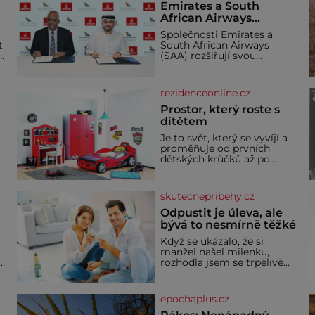
Emirates a South
African Airways
rozšiřují partnerství.
Společnosti Emirates a
Cestujícím nově
t
South African Airways
zpřístupní dalších
(SAA) rozšiřují svou
devět destinací v jižní a
dlouholetou codesharovou
spolupráci. Nová reciproční
střední Africe
dohoda zpřístupní
rezidenceonline.cz
cestujícím devět dalších
destinací v jižní a střední
Prostor, který roste s
Africe a u
dítětem
Je to svět, který se vyvíjí a
proměňuje od prvních
dětských krůčků až po
dospívání. Správně
navržený pokoj podporuje
bezpečí, kreativitu,
skutecnepribehy.cz
soustředění i odpočinek a
reaguje na každou etapu
Odpustit je úleva, ale
života a specifické potřeby
bývá to nesmírně těžké
dítěte. Pro nejmenší je
Když se ukázalo, že si
klíčová jednoduchost,
manžel našel milenku,
měkkost a bezpečí, proto
,
rozhodla jsem se trpělivě
by pokoj miminka měl
vyčkávat, přesvědčena, že
působit především klidně a
se dříve či později vrátí k
útulně. Předškolní věk je
rodině. Možná je to jedna z
epochaplus.cz
nejtěžších věcí na světě. Ale
každý, kdo s tím má nějaké