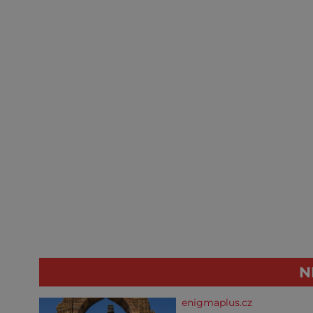
N
enigmaplus.cz