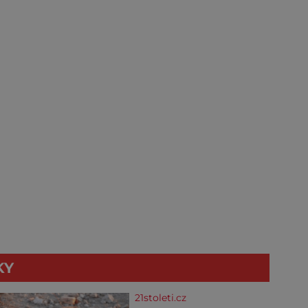
KY
21stoleti.cz