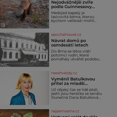
Nejodvážnější zvíře
podle Guinnessovy
knihy rekordů?
Medojed kapský je
Šelmička s pruhem na
lasicovitá šelma, kterou
hřbetě!
bychom velikostí mohli
přirovnat k českému
jezevci. Je extrémně
nebojácná, ostatně bývá
epochalnisvet.cz
označována za
nejodvážnější zvíře vůbec. V
Návrat domů po
této souvislosti je dokonc
osmdesáti letech
Do Brna se letos vrátí
potomci rodin, které
pomáhaly utvářet podobu
města, ale jejichž osudy
dramaticky přerušila druhá
světová válka. Příběhy rodů
nasehvezdy.cz
Placzek, Löw-Beer,
Fuhrmann, Kohn a Stiassni
Vyměnil Batulkovou
se stanou jednou z hlavních
přítel za mladší
dramaturgických linií
exemplář?
Už nějaký čas se lidé ptali,
festivalu židovské kultury
jestli jsou herečka ze seriálu
ŠTETL FEST 2026. Některé
Slunečná Dana Batulková
návraty nejsou jednoduché.
(68) a její partner, režisér
Místa, která si člověk
Ondřej Zajíc (56), ještě
pamatuje z rodinných
vůbec spolu. Herečka od
vyprávění, už dávno
nejsemsama.cz
sebe přítele od samého
začátku odhán