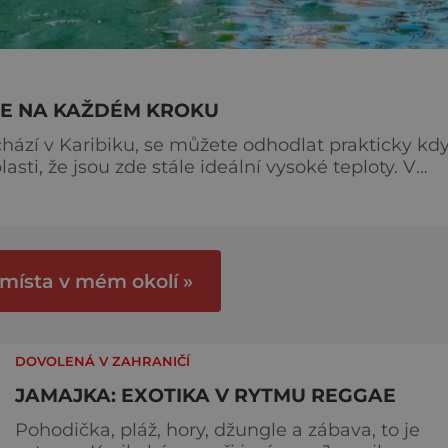
AE NA KAŽDÉM KROKU
hází v Karibiku, se můžete odhodlat prakticky kdy
ti, že jsou zde stále ideální vysoké teploty. V
ží a palem se ocitnete přímým letem za 14 hodin
čná příroda. Po odpočinku na lehátku se můžete
 místa v mém okolí »
DOVOLENÁ V ZAHRANIČÍ
JAMAJKA: EXOTIKA V RYTMU REGGAE
Pohodička, pláž, hory, džungle a zábava, to je