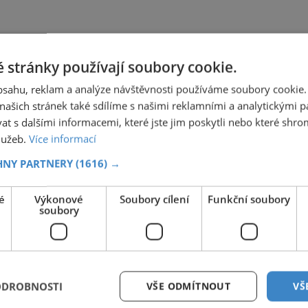
 stránky používají soubory cookie.
obsahu, reklam a analýze návštěvnosti používáme soubory cookie.
ašich stránek také sdílíme s našimi reklamními a analytickými par
 s dalšími informacemi, které jste jim poskytli nebo které shro
služeb.
Více informací
HNY PARTNERY
(1616) →
é
Výkonové
Soubory cílení
Funkční soubory
soubory
ODROBNOSTI
VŠE ODMÍTNOUT
VŠ