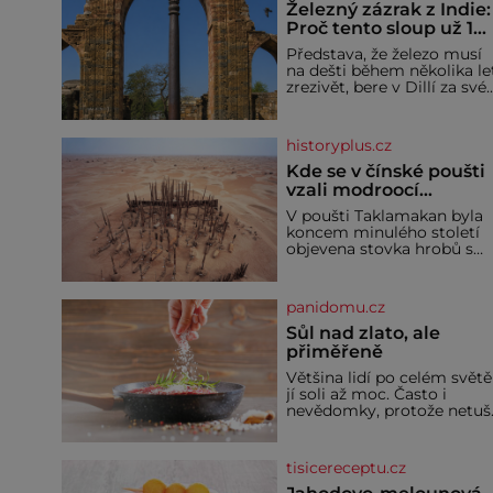
Železný zázrak z Indie:
Proč tento sloup už 1
600 let nezná rez?
Představa, že železo musí
na dešti během několika le
zrezivět, bere v Dillí za své.
Uprostřed komplexu Qutb
stojí více než sedm metrů
vysoký železný sloup, který
historyplus.cz
už přibližně 1 600 let
odolává počasí
Kde se v čínské poušti
vzali modroocí
blonďáci?
V poušti Taklamakan byla
koncem minulého století
objevena stovka hrobů s
téměř netknutými
mumiemi. Všichni mrtví
byli pohřbeni s úctou a
panidomu.cz
četnými milodary. Asi
nejvíc přitom vědce zaujal
Sůl nad zlato, ale
hrob tříměsíčního
přiměřeně
chlapečka s modrou
Většina lidí po celém světě
filcovou čapkou, z níž se
jí soli až moc. Často i
draly blonďaté vlásky. Fakt,
nevědomky, protože netuší
že jsou těla dávných lidí
jak velké množství se jí
nesmírně dobře zachovalá,
skrývá v průmyslově
přičítají odborníci zdejším
vyráběných potravinách,
klimatickým podmínkám.
tisicereceptu.cz
dokonce i těch sladkých.
Sucho, prosolené písky a
Sůl je zdravá Ale v ani ne