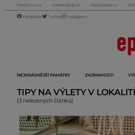
PaníDomu.cz
NašeHvězdy.cz
Epochaplus.cz
21St
Facebook
Twitter
Instagram
NEJKRÁSNĚJŠÍ PAMÁTKY
ZAJÍMAVOSTI
VÝ
TIPY NA VÝLETY V LOKALI
(3 nalezených článků)