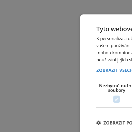
Tyto webové
K personalizaci 
vašem používání n
mohou kombinovat
používání jejich 
ZOBRAZIT VŠEC
Nezbytně nutn
soubory
ZOBRAZIT P