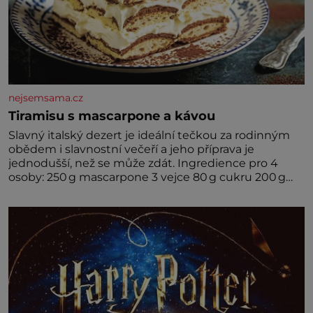
nejsemsama.cz
Tiramisu s mascarpone a kávou
Slavný italský dezert je ideální tečkou za rodinným
obědem i slavnostní večeří a jeho příprava je
jednodušší, než se může zdát. Ingredience pro 4
osoby: 250 g mascarpone 3 vejce 80 g cukru 200 g
cukrářských piškotů 250 ml silné kávy 2 lžíce
amaretta kakao na posypání Postup: Oddělte
žloutky od bílků. Žloutky vyšlehejte s cukrem do
světlé pěny a postupně do nich vmíchejte
mascarpone, aby vznikl hladký