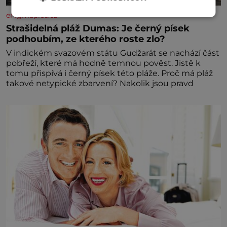
enigmaplus.cz
Strašidelná pláž Dumas: Je černý písek
podhoubím, ze kterého roste zlo?
V indickém svazovém státu Gudžarát se nachází část
pobřeží, které má hodně temnou pověst. Jistě k
tomu přispívá i černý písek této pláže. Proč má pláž
takové netypické zbarvení? Nakolik jsou pravd