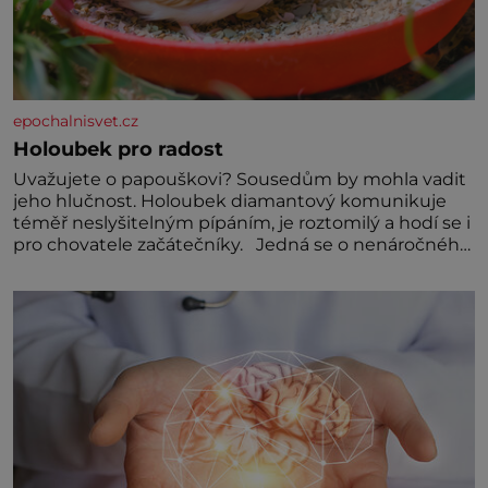
epochalnisvet.cz
Holoubek pro radost
Uvažujete o papouškovi? Sousedům by mohla vadit
jeho hlučnost. Holoubek diamantový komunikuje
téměř neslyšitelným pípáním, je roztomilý a hodí se i
pro chovatele začátečníky. Jedná se o nenáročného
klidného ptáčka, který většinu dne jen posedává.
Hodně času tráví na zemi, kde sbírá zbytky semínek
Jeho domovinou je prakticky celá Austrálie s
výjimkou pobřežní oblasti.