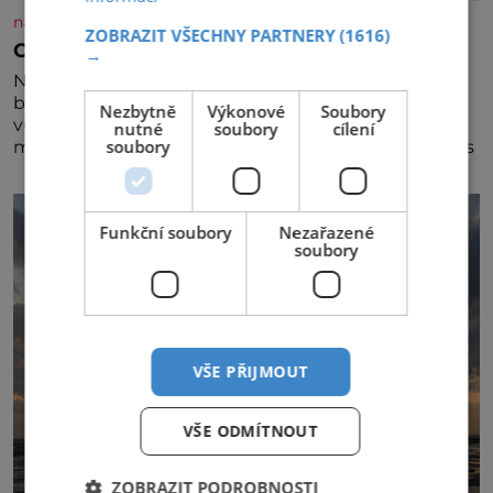
nasehvezdy.cz
ZOBRAZIT VŠECHNY PARTNERY
(1616)
Osamělá herečka Syslová všechno vzdala?
→
Nedávno se povídalo, že má Dana Syslová (80)
blízkého přítele, který je jí oporou. Ale je to ještě
Nezbytně
Výkonové
Soubory
vůbec pravda? V posledních dnech čím dál častěji
nutné
soubory
cílení
soubory
mluví o svém odchodu. Dohnala ji snad samota? Půs
Funkční soubory
Nezařazené
soubory
VŠE PŘIJMOUT
VŠE ODMÍTNOUT
ZOBRAZIT PODROBNOSTI