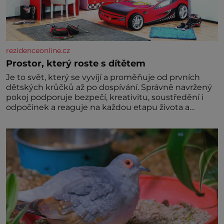
rezidenceonline.cz
Prostor, který roste s dítětem
Je to svět, který se vyvíjí a proměňuje od prvních
dětských krůčků až po dospívání. Správně navržený
pokoj podporuje bezpečí, kreativitu, soustředění i
odpočinek a reaguje na každou etapu života a
specifické potřeby dítěte. Pro nejmenší je klíčová
jednoduchost, měkkost a bezpečí, proto by pokoj
miminka měl působit především klidně a útulně.
Předškolní věk je