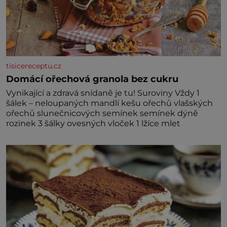
tisicereceptu.cz
Domácí ořechová granola bez cukru
Vynikající a zdravá snídaně je tu! Suroviny Vždy 1
šálek – neloupaných mandlí kešu ořechů vlašských
ořechů slunečnicových semínek semínek dýně
rozinek 3 šálky ovesných vloček 1 lžíce mlet