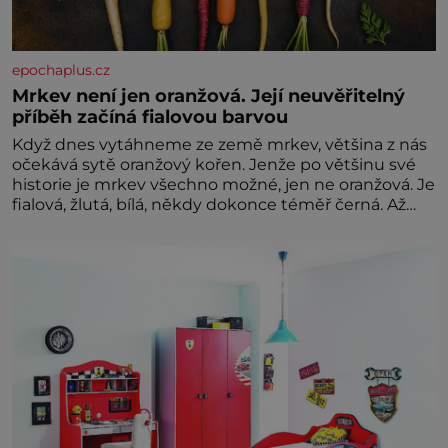
epochaplus.cz
Mrkev není jen oranžová. Její neuvěřitelný
příběh začíná fialovou barvou
Když dnes vytáhneme ze země mrkev, většina z nás
očekává sytě oranžový kořen. Jenže po většinu své
historie je mrkev všechno možné, jen ne oranžová. Je
fialová, žlutá, bílá, někdy dokonce téměř černá. Až
díky stovkám let pečlivého šlechtění se z ní stává
zelenina, bez které si českou zahradu ani
nedokážeme představit. Její příběh je