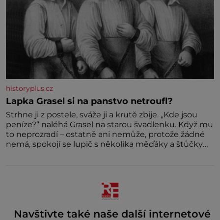
historyplus.cz
Lapka Grasel si na panstvo netroufl?
Strhne ji z postele, sváže ji a krutě zbije. „Kde jsou
peníze?“ naléhá Grasel na starou švadlenku. Když mu
to neprozradí – ostatně ani nemůže, protože žádné
nemá, spokojí se lupič s několika měďáky a štůčky
látky. Zraněná žena pár dní nato umírá. Je to muž
nebývale krutý. Jeho činy budí hrůzu ještě dlouho po
jeho smrti
Navštivte také naše další internetové