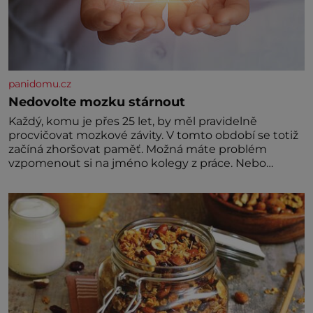
panidomu.cz
Nedovolte mozku stárnout
Každý, komu je přes 25 let, by měl pravidelně
procvičovat mozkové závity. V tomto období se totiž
začíná zhoršovat paměť. Možná máte problém
vzpomenout si na jméno kolegy z práce. Nebo
marně v paměti lovíte název knížky, kterou jste
nedávno přečetli. Je to opravdu tak, s věkem jako
kdyby se paměť rozhodla stávkovat. Cvičte