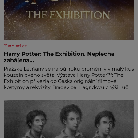
21stoleti.cz
Harry Potter: The Exhibition. Neplecha
zahájena…
Pražské Letňany se na půl roku proměnily v malý kus
kouzelnického světa. Výstava Harry Potter™: The
Exhibition přivezla do Česka originální filmové
kostýmy a rekvizity, Bradavice, Hagridovu chýši i uč