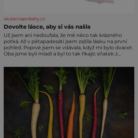
skutecnepribehy.cz
Dovolte lásce, aby si vás našla
Už jsem ani nedoufala, že mě něco tak krásného
potká. Až v pětapadesáti jsem zažila lásku na první
pohled. Poprvé jsem se vdávala, když mi bylo dvacet.
Oba jsme byli mladí a byl to tak říkajíc sňatek z
rozumu. Rodiče nás dali dohromady, Toník byl dobře
zaopatřený mladý muž. Manželství nám oběma moc
nesvědčilo, brzy jsme zjistili, že