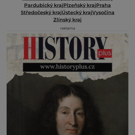
Pardubický kraj
Plzeňský kraj
Praha
Středočeský kraj
Ústecký kraj
Vysočina
Zlínský kraj
reklama