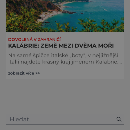
DOVOLENÁ V ZAHRANIČÍ
KALÁBRIE: ZEMĚ MEZI DVĚMA MOŘI
Na samé špičce italské „boty“, v nejjižnější
Itálii najdete krásný kraj jménem Kalábrie.
Zleva ji omývá Tyrrhénské moře a zprava
zobrazit více >>
Jónské moře. Podél stovek kilometrů této
poloostrovní zemičky najdete úžasné pláže,
rozkvétající přírodu a restaurace plné ryb.
Většina výletníků začíná cestu po Kalábrii v
největším městě Reggio Calabria, odkud je
na dohled ostrov Sicílie. Jako jiná
jihoitalská města