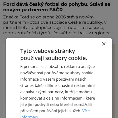
Ford dává český fotbal do pohybu. Stává se
novým partnerem FAČR
Značka Ford se od srpna 2026 stává novým
partnerem Fotbalové asociace České republiky. V
rámci tříleté spolupráce zajistí mobilitu asociace,
reprezentačních týmů i českého fotbalu v regionech.
Partner
×
Tyto webové stránky
používají soubory cookie.
K personalizaci obsahu, reklam a analýze
návštěvnosti používáme soubory cookie.
Informace o vašem používání našich
stránek také sdílíme s našimi reklamními
a analytickými partnery, kteří je mohou
kombinovat s dalšími informacemi, které
jste jim poskytli nebo které shromáždili
při vašem používání jejich služeb.
Více
informací