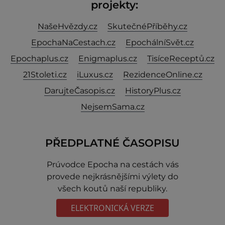
projekty:
NašeHvězdy.cz
SkutečnéPříběhy.cz
EpochaNaCestach.cz
EpochálníSvět.cz
Epochaplus.cz
Enigmaplus.cz
TisíceReceptů.cz
21Stoleti.cz
iLuxus.cz
RezidenceOnline.cz
DarujteČasopis.cz
HistoryPlus.cz
NejsemSama.cz
PŘEDPLATNÉ ČASOPISU
Prúvodce Epocha na cestách vás
provede nejkrásnějšími výlety do
všech koutů naší republiky.
ELEKTRONICKÁ VERZE