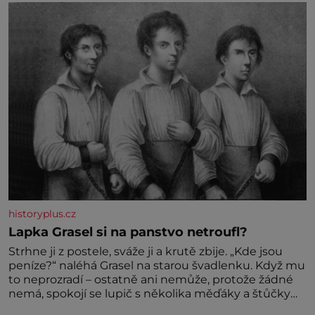
historyplus.cz
Lapka Grasel si na panstvo netroufl?
Strhne ji z postele, sváže ji a krutě zbije. „Kde jsou
peníze?“ naléhá Grasel na starou švadlenku. Když mu
to neprozradí – ostatně ani nemůže, protože žádné
nemá, spokojí se lupič s několika měďáky a štůčky
látky. Zraněná žena pár dní nato umírá. Je to muž