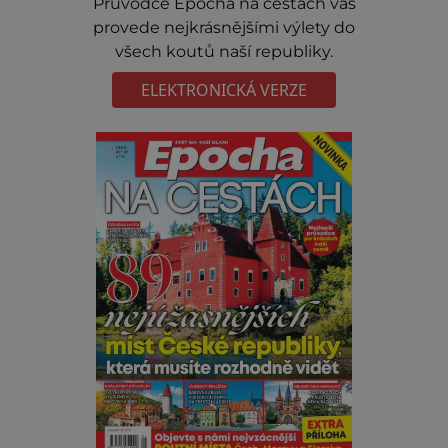
Prúvodce Epocha na cestách vás
provede nejkrásnějšími výlety do
všech koutů naší republiky.
ELEKTRONICKÁ VERZE