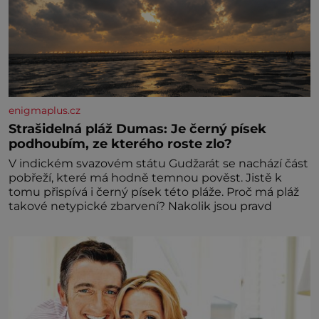
enigmaplus.cz
Strašidelná pláž Dumas: Je černý písek
podhoubím, ze kterého roste zlo?
V indickém svazovém státu Gudžarát se nachází část
pobřeží, které má hodně temnou pověst. Jistě k
tomu přispívá i černý písek této pláže. Proč má pláž
takové netypické zbarvení? Nakolik jsou pravd