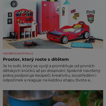
rezidenceonline.cz
Prostor, který roste s dítětem
Je to svět, který se vyvíjí a proměňuje od prvních
dětských krůčků až po dospívání. Správně navržený
pokoj podporuje bezpečí, kreativitu, soustředění i
odpočinek a reaguje na každou etapu života a
specifické potřeby dítěte. Pro nejmenší je klíčová
jednoduchost, měkkost a bezpečí, proto by pokoj
miminka měl působit především klidně a útulně.
Předškolní věk je