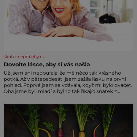
skutecnepribehy.cz
Dovolte lásce, aby si vás našla
Už jsem ani nedoufala, že mě něco tak krásného
potká. Až v pětapadesáti jsem zažila lásku na první
pohled. Poprvé jsem se vdávala, když mi bylo dvacet.
Oba jsme byli mladí a byl to tak říkajíc sňatek z
rozumu. Rodiče nás dali dohromady, Toník byl dobře
zaopatřený mladý muž. Manželství nám oběma moc
nesvědčilo, brzy jsme zjistili, že