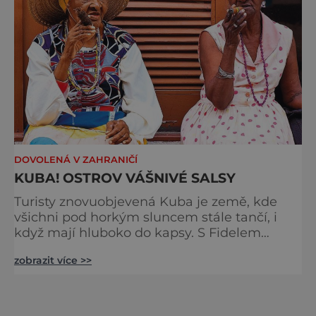
DOVOLENÁ V ZAHRANIČÍ
KUBA! OSTROV VÁŠNIVÉ SALSY
Turisty znovuobjevená Kuba je země, kde
všichni pod horkým sluncem stále tančí, i
když mají hluboko do kapsy. S Fidelem
Castrem sice místní příliš humoru nezažijí,
zobrazit více >>
ale v těle mají oheň a zábavu si obstarají
sami. Láká vás muzika, doutníček, rum a
tanec? Brána na Kubu, Havana, kde
přistanete, je kouzelnou směsí zchátralé