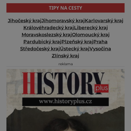
TIPY NA CESTY
Jihočeský kraj
Jihomoravský kraj
Karlovarský kraj
Královéhradecký kraj
Liberecký kraj
Moravskoslezský kraj
Olomoucký kraj
Pardubický kraj
Plzeňský kraj
Praha
Středočeský kraj
Ústecký kraj
Vysočina
Zlínský kraj
reklama