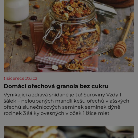
tisicereceptu.cz
Domácí ořechová granola bez cukru
Vynikající a zdravá snídaně je tu! Suroviny Vždy 1
šálek – neloupaných mandlí kešu ořechů vlašských
ořechů slunečnicových semínek semínek dýně
rozinek 3 šálky ovesných vloček 1 lžíce mlet