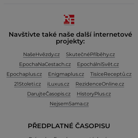
nebývale krutý. Jeho činy budí hrůzu ještě dlouho po
jeho smrti
Navštivte také naše další internetové
projekty:
NašeHvězdy.cz
SkutečnéPříběhy.cz
EpochaNaCestach.cz
EpochálníSvět.cz
Epochaplus.cz
Enigmaplus.cz
TisíceReceptů.cz
21Stoleti.cz
iLuxus.cz
RezidenceOnline.cz
DarujteČasopis.cz
HistoryPlus.cz
NejsemSama.cz
PŘEDPLATNÉ ČASOPISU