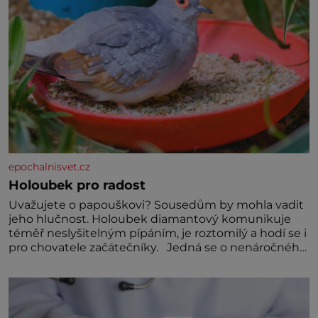
epochalnisvet.cz
Holoubek pro radost
Uvažujete o papouškovi? Sousedům by mohla vadit
jeho hlučnost. Holoubek diamantový komunikuje
téměř neslyšitelným pípáním, je roztomilý a hodí se i
pro chovatele začátečníky. Jedná se o nenáročného
klidného ptáčka, který většinu dne jen posedává.
Hodně času tráví na zemi, kde sbírá zbytky semínek
Jeho domovinou je prakticky celá Austrálie s
výjimkou pobřežní oblasti.