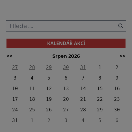
koloniální architektury a vášnivého
temperamentu. Přes den si dejte procházk
KALENDÁŘ AKCÍ
<<
Srpen 2026
>>
27
28
29
30
31
1
2
3
4
5
6
7
8
9
10
11
12
13
14
15
16
17
18
19
20
21
22
23
24
25
26
27
28
29
30
31
1
2
3
4
5
6