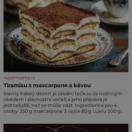
nejsemsama.cz
Tiramisu s mascarpone a kávou
Slavný italský dezert je ideální tečkou za rodinným
obědem i slavnostní večeří a jeho příprava je
jednodušší, než se může zdát. Ingredience pro 4
osoby: 250 g mascarpone 3 vejce 80 g cukru 200 g
cukrářských piškotů 250 ml silné kávy 2 lžíce
amaretta kakao na posypání Postup: Oddělte
žloutky od bílků. Žloutky vyšlehejte s cukrem do