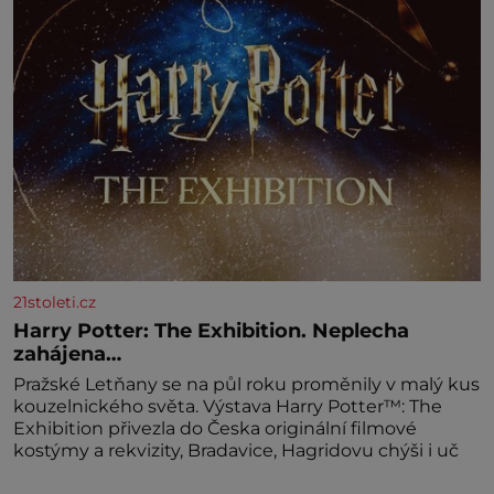
světlé pěny a postupně do nich vmíchejte
mascarpone, aby vznikl hladký
21stoleti.cz
Harry Potter: The Exhibition. Neplecha
zahájena…
Pražské Letňany se na půl roku proměnily v malý kus
kouzelnického světa. Výstava Harry Potter™: The
Exhibition přivezla do Česka originální filmové
kostýmy a rekvizity, Bradavice, Hagridovu chýši i uč