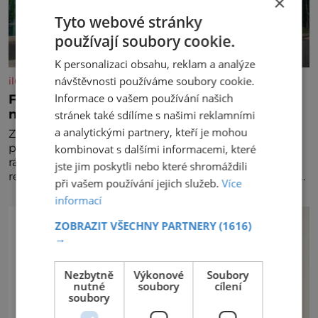
×
Tyto webové stránky
používají soubory cookie.
K personalizaci obsahu, reklam a analýze
návštěvnosti používáme soubory cookie.
iluxus.cz
Informace o vašem používání našich
Ford dává český fotbal do pohybu. Stává se
novým partnerem FAČR
stránek také sdílíme s našimi reklamními
a analytickými partnery, kteří je mohou
Značka Ford se od srpna 2026 stává novým
partnerem Fotbalové asociace České republiky. V
kombinovat s dalšími informacemi, které
rámci tříleté spolupráce zajistí mobilitu asociace,
jste jim poskytli nebo které shromáždili
reprezentačních týmů i českého fotbalu v regionech.
při vašem používání jejich služeb.
Více
Partner
informací
ZOBRAZIT VŠECHNY PARTNERY
(1616)
→
Nezbytně
Výkonové
Soubory
nutné
soubory
cílení
soubory