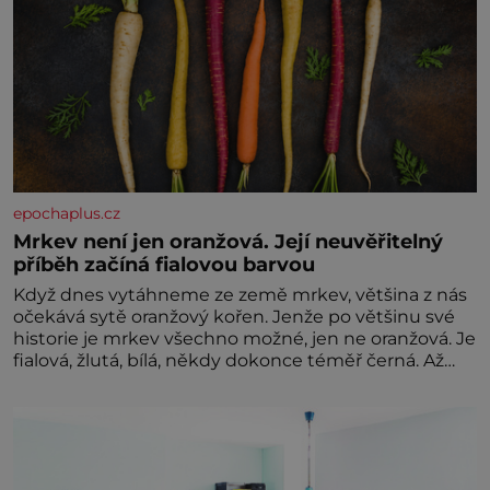
epochaplus.cz
Mrkev není jen oranžová. Její neuvěřitelný
příběh začíná fialovou barvou
Když dnes vytáhneme ze země mrkev, většina z nás
očekává sytě oranžový kořen. Jenže po většinu své
historie je mrkev všechno možné, jen ne oranžová. Je
fialová, žlutá, bílá, někdy dokonce téměř černá. Až
díky stovkám let pečlivého šlechtění se z ní stává
zelenina, bez které si českou zahradu ani
nedokážeme představit. Její příběh je