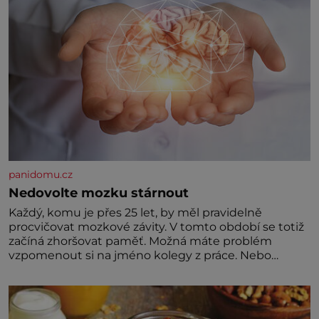
panidomu.cz
Nedovolte mozku stárnout
Každý, komu je přes 25 let, by měl pravidelně
procvičovat mozkové závity. V tomto období se totiž
začíná zhoršovat paměť. Možná máte problém
vzpomenout si na jméno kolegy z práce. Nebo
marně v paměti lovíte název knížky, kterou jste
nedávno přečetli. Je to opravdu tak, s věkem jako
kdyby se paměť rozhodla stávkovat. Cvičte