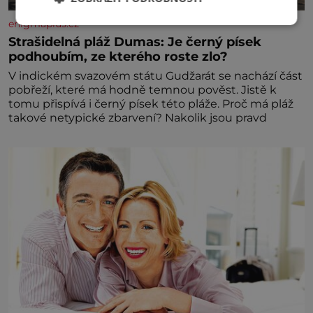
enigmaplus.cz
Strašidelná pláž Dumas: Je černý písek
podhoubím, ze kterého roste zlo?
V indickém svazovém státu Gudžarát se nachází část
pobřeží, které má hodně temnou pověst. Jistě k
tomu přispívá i černý písek této pláže. Proč má pláž
takové netypické zbarvení? Nakolik jsou pravd