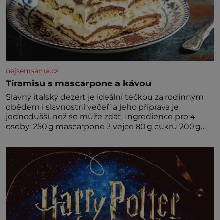
nejsemsama.cz
Tiramisu s mascarpone a kávou
Slavný italský dezert je ideální tečkou za rodinným
obědem i slavnostní večeří a jeho příprava je
jednodušší, než se může zdát. Ingredience pro 4
osoby: 250 g mascarpone 3 vejce 80 g cukru 200 g
cukrářských piškotů 250 ml silné kávy 2 lžíce
amaretta kakao na posypání Postup: Oddělte
žloutky od bílků. Žloutky vyšlehejte s cukrem do
světlé pěny a postupně do nich vmíchejte
mascarpone, aby vznikl hladký