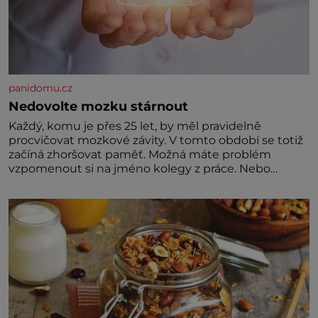
panidomu.cz
Nedovolte mozku stárnout
Každý, komu je přes 25 let, by měl pravidelně
procvičovat mozkové závity. V tomto období se totiž
začíná zhoršovat paměť. Možná máte problém
vzpomenout si na jméno kolegy z práce. Nebo
marně v paměti lovíte název knížky, kterou jste
nedávno přečetli. Je to opravdu tak, s věkem jako
kdyby se paměť rozhodla stávkovat. Cvičte