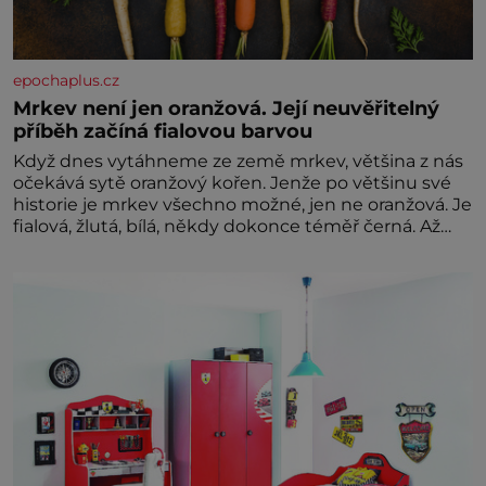
epochaplus.cz
Mrkev není jen oranžová. Její neuvěřitelný
příběh začíná fialovou barvou
Když dnes vytáhneme ze země mrkev, většina z nás
očekává sytě oranžový kořen. Jenže po většinu své
historie je mrkev všechno možné, jen ne oranžová. Je
fialová, žlutá, bílá, někdy dokonce téměř černá. Až
díky stovkám let pečlivého šlechtění se z ní stává
zelenina, bez které si českou zahradu ani
nedokážeme představit. Její příběh je