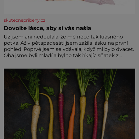
skutecnepribehy.cz
Dovolte lásce, aby si vás našla
Už jsem ani nedoufala, že mě něco tak krásného
potká. Až v pětapadesáti jsem zažila lásku na první
pohled. Poprvé jsem se vdávala, když mi bylo dvacet.
Oba jsme byli mladí a byl to tak říkajíc sňatek z
rozumu. Rodiče nás dali dohromady, Toník byl dobře
zaopatřený mladý muž. Manželství nám oběma moc
nesvědčilo, brzy jsme zjistili, že