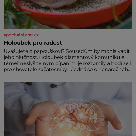
epochalnisvet.cz
Holoubek pro radost
Uvažujete o papouškovi? Sousedům by mohla vadit
jeho hlučnost. Holoubek diamantový komunikuje
téměř neslyšitelným pípáním, je roztomilý a hodí se i
pro chovatele začátečníky. Jedná se o nenáročného
klidného ptáčka, který většinu dne jen posedává.
Hodně času tráví na zemi, kde sbírá zbytky semínek
Jeho domovinou je prakticky celá Austrálie s
výjimkou pobřežní oblasti.