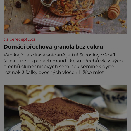
tisicereceptu.cz
Domácí ořechová granola bez cukru
Vynikající a zdravá snídaně je tu! Suroviny Vždy 1
šálek – neloupaných mandlí kešu ořechů vlašských
ořechů slunečnicových semínek semínek dýně
rozinek 3 šálky ovesných vloček 1 lžíce mlet