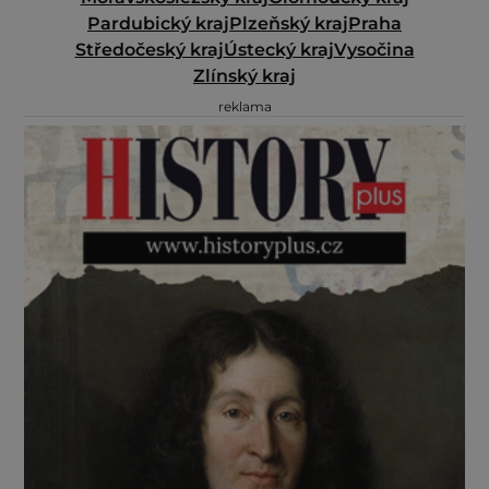
Pardubický kraj
Plzeňský kraj
Praha
Středočeský kraj
Ústecký kraj
Vysočina
Zlínský kraj
reklama