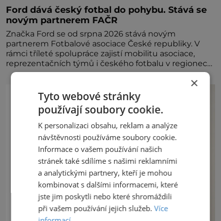
Ford dává český fotbal do pohybu. Stává se
novým partnerem FAČR
Značka Ford se od srpna 2026 stává novým
partnerem Fotbalové asociace České republiky. V
rámci tříleté spolupráce zajistí mobilitu asociace,
reprezentačních týmů i českého fotbalu v regionech.
Partner
×
Tyto webové stránky
používají soubory cookie.
K personalizaci obsahu, reklam a analýze
návštěvnosti používáme soubory cookie.
Informace o vašem používání našich
stránek také sdílíme s našimi reklamními
a analytickými partnery, kteří je mohou
kombinovat s dalšími informacemi, které
jste jim poskytli nebo které shromáždili
při vašem používání jejich služeb.
Více
informací