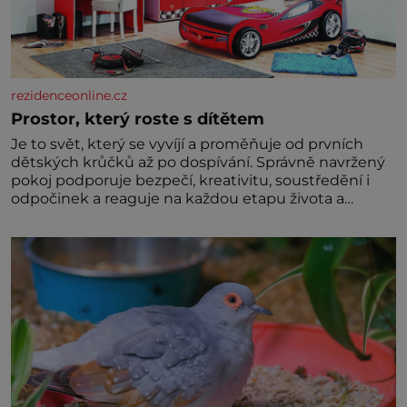
rezidenceonline.cz
Prostor, který roste s dítětem
Je to svět, který se vyvíjí a proměňuje od prvních
dětských krůčků až po dospívání. Správně navržený
pokoj podporuje bezpečí, kreativitu, soustředění i
odpočinek a reaguje na každou etapu života a
specifické potřeby dítěte. Pro nejmenší je klíčová
jednoduchost, měkkost a bezpečí, proto by pokoj
miminka měl působit především klidně a útulně.
Předškolní věk je