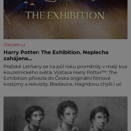
21stoleti.cz
Harry Potter: The Exhibition. Neplecha
zahájena…
Pražské Letňany se na půl roku proměnily v malý kus
kouzelnického světa. Výstava Harry Potter™: The
Exhibition přivezla do Česka originální filmové
kostýmy a rekvizity, Bradavice, Hagridovu chýši i uč