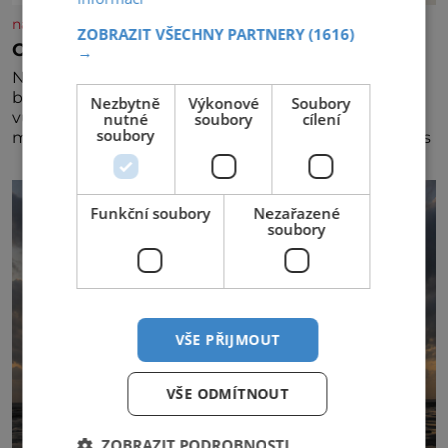
nasehvezdy.cz
ZOBRAZIT VŠECHNY PARTNERY
(1616)
Osamělá herečka Syslová všechno vzdala?
→
Nedávno se povídalo, že má Dana Syslová (80)
blízkého přítele, který je jí oporou. Ale je to ještě
Nezbytně
Výkonové
Soubory
vůbec pravda? V posledních dnech čím dál častěji
nutné
soubory
cílení
soubory
mluví o svém odchodu. Dohnala ji snad samota? Půs
Funkční soubory
Nezařazené
soubory
VŠE PŘIJMOUT
VŠE ODMÍTNOUT
ZOBRAZIT PODROBNOSTI