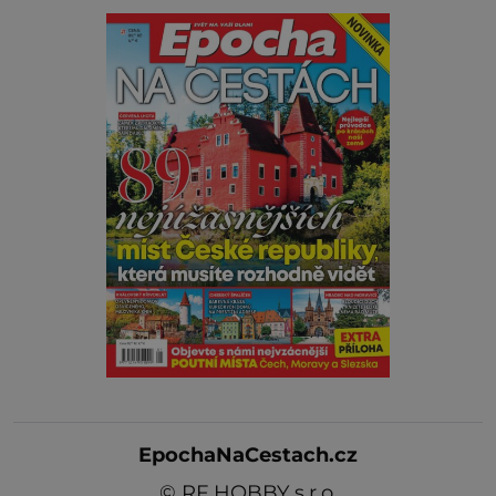
EpochaNaCestach.cz
©
RF HOBBY s.r.o.