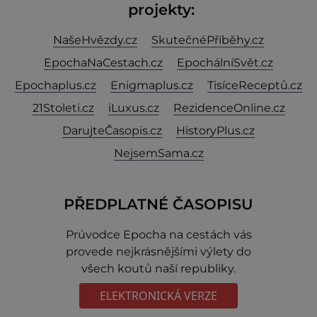
projekty:
NašeHvězdy.cz
SkutečnéPříběhy.cz
EpochaNaCestach.cz
EpochálníSvět.cz
Epochaplus.cz
Enigmaplus.cz
TisíceReceptů.cz
21Stoleti.cz
iLuxus.cz
RezidenceOnline.cz
DarujteČasopis.cz
HistoryPlus.cz
NejsemSama.cz
PŘEDPLATNÉ ČASOPISU
Prúvodce Epocha na cestách vás
provede nejkrásnějšími výlety do
všech koutů naší republiky.
ELEKTRONICKÁ VERZE