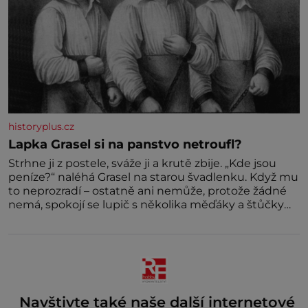
historyplus.cz
Lapka Grasel si na panstvo netroufl?
Strhne ji z postele, sváže ji a krutě zbije. „Kde jsou
peníze?“ naléhá Grasel na starou švadlenku. Když mu
to neprozradí – ostatně ani nemůže, protože žádné
nemá, spokojí se lupič s několika měďáky a štůčky
látky. Zraněná žena pár dní nato umírá. Je to muž
nebývale krutý. Jeho činy budí hrůzu ještě dlouho po
jeho smrti
Navštivte také naše další internetové