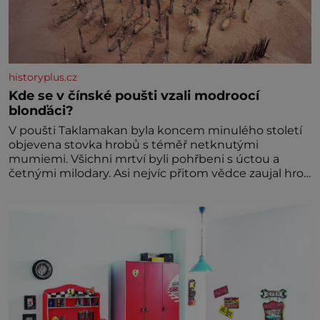
historyplus.cz
Kde se v čínské poušti vzali modroocí
blonďáci?
V poušti Taklamakan byla koncem minulého století
objevena stovka hrobů s téměř netknutými
mumiemi. Všichni mrtví byli pohřbeni s úctou a
četnými milodary. Asi nejvíc přitom vědce zaujal hrob
tříměsíčního chlapečka s modrou filcovou čapkou, z
níž se draly blonďaté vlásky. Fakt, že jsou těla
dávných lidí nesmírně dobře zachovalá, přičítají
odborníci zdejším klimatickým podmínkám. Sucho,
prosolené písky a extrémně