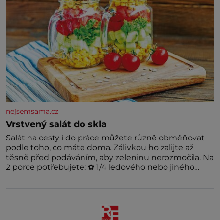
nejsemsama.cz
Vrstvený salát do skla
Salát na cesty i do práce můžete různě obměňovat
podle toho, co máte doma. Zálivkou ho zalijte až
těsně před podáváním, aby zeleninu nerozmočila. Na
2 porce potřebujete: ✿ 1/4 ledového nebo jiného
salátu (římský salát, polníček…) ✿ 1 malá konzerva
kukuřice ✿ ½ okurky ✿ 2 rajčata Zálivka: ✿ 4 lžíce
olivového oleje ✿ 1 lžíci citronové šťávy ✿ ½ stroužku