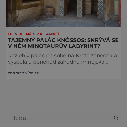
DOVOLENÁ V ZAHRANIČÍ
TAJEMNÝ PALÁC KNÓSSOS: SKRÝVÁ SE
V NĚM MINOTAURŮV LABYRINT?
Rozlehlý palác po sobě na Krétě zanechala
vyspělá a poněkud záhadná minojská
civilizace. V legendách je Knóssos
zobrazit více >>
domovem obávaného krvelačného netvora,
který si pochutnává na lidských obětech.
Jaká je ale skutečná minulost místa?
Některé archeologické nálezy skutečně
poukazují i na její temná zákoutí. V řeckých
legendách je krásná Pásifaé, manželka
krétského krále Minoa, svedena bílým
býkem a zan