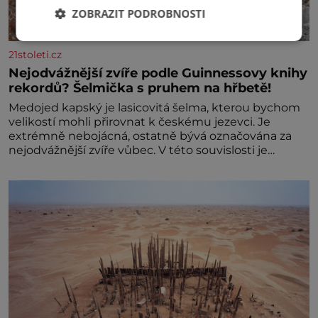
ZOBRAZIT PODROBNOSTI
21stoleti.cz
Nejodvážnější zvíře podle Guinnessovy knihy
rekordů? Šelmička s pruhem na hřbetě!
Medojed kapský je lasicovitá šelma, kterou bychom
velikostí mohli přirovnat k českému jezevci. Je
extrémně nebojácná, ostatně bývá označována za
nejodvážnější zvíře vůbec. V této souvislosti je
dokonc