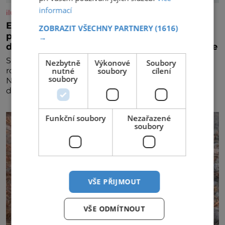
informací
iluxus.cz
Emirates a South African Airways rozšiřují
ZOBRAZIT VŠECHNY PARTNERY
(1616)
partnerství. Cestujícím nově zpřístupní
→
dalších devět destinací v jižní a střední Africe
Společnosti Emirates a South African Airways (SAA)
Nezbytně
Výkonové
Soubory
nutné
soubory
cílení
rozšiřují svou dlouholetou codesharovou spolupráci.
soubory
Nová reciproční dohoda zpřístupní cestujícím devět
dalších destinací v jižní a střední Africe a u
Funkční soubory
Nezařazené
soubory
VŠE PŘIJMOUT
VŠE ODMÍTNOUT