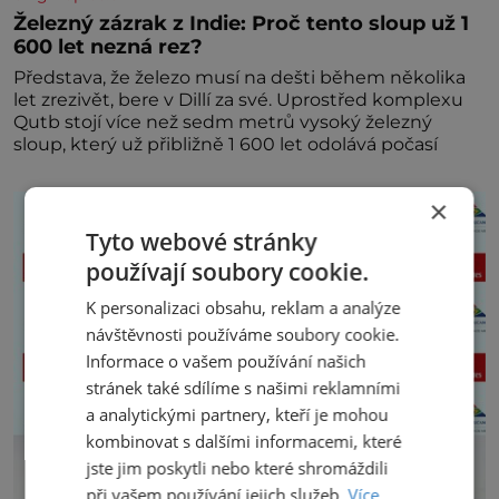
Železný zázrak z Indie: Proč tento sloup už 1
600 let nezná rez?
Představa, že železo musí na dešti během několika
let zrezivět, bere v Dillí za své. Uprostřed komplexu
Qutb stojí více než sedm metrů vysoký železný
sloup, který už přibližně 1 600 let odolává počasí
×
Tyto webové stránky
používají soubory cookie.
K personalizaci obsahu, reklam a analýze
návštěvnosti používáme soubory cookie.
Informace o vašem používání našich
stránek také sdílíme s našimi reklamními
a analytickými partnery, kteří je mohou
kombinovat s dalšími informacemi, které
jste jim poskytli nebo které shromáždili
při vašem používání jejich služeb.
Více