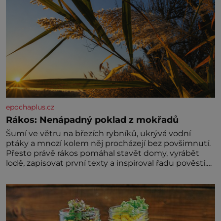
epochaplus.cz
Rákos: Nenápadný poklad z mokřadů
Šumí ve větru na březích rybníků, ukrývá vodní
ptáky a mnozí kolem něj procházejí bez povšimnutí.
Přesto právě rákos pomáhal stavět domy, vyrábět
lodě, zapisovat první texty a inspiroval řadu pověstí.
Tato skromná, ale užitečná rostlina provází člověka
už tisíce let. Většina lidí vnímá rákos jen jako
obyčejnou kulisu letního koupání. Stačí se však
podívat