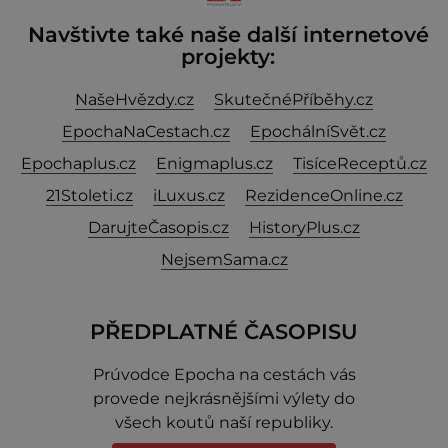
Navštivte také naše další internetové
projekty:
NašeHvězdy.cz
SkutečnéPříběhy.cz
EpochaNaCestach.cz
EpochálníSvět.cz
Epochaplus.cz
Enigmaplus.cz
TisíceReceptů.cz
21Stoleti.cz
iLuxus.cz
RezidenceOnline.cz
DarujteČasopis.cz
HistoryPlus.cz
NejsemSama.cz
PŘEDPLATNÉ ČASOPISU
Prúvodce Epocha na cestách vás
provede nejkrásnějšími výlety do
všech koutů naší republiky.