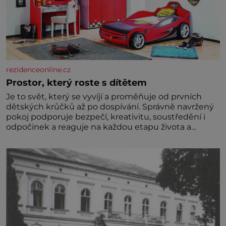
rezidenceonline.cz
Prostor, který roste s dítětem
Je to svět, který se vyvíjí a proměňuje od prvních
dětských krůčků až po dospívání. Správně navržený
pokoj podporuje bezpečí, kreativitu, soustředění i
odpočinek a reaguje na každou etapu života a
specifické potřeby dítěte. Pro nejmenší je klíčová
jednoduchost, měkkost a bezpečí, proto by pokoj
miminka měl působit především klidně a útulně.
Předškolní věk je