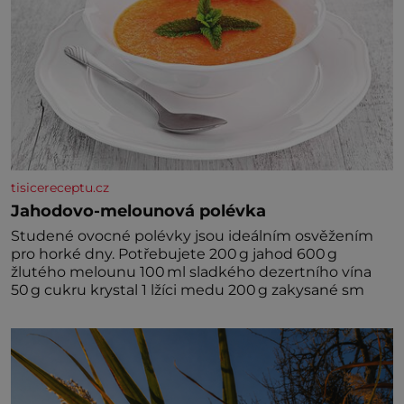
tisicereceptu.cz
Jahodovo-melounová polévka
Studené ovocné polévky jsou ideálním osvěžením
pro horké dny. Potřebujete 200 g jahod 600 g
žlutého melounu 100 ml sladkého dezertního vína
50 g cukru krystal 1 lžíci medu 200 g zakysané sm