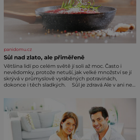
panidomu.cz
Sůl nad zlato, ale přiměřeně
Většina lidí po celém světě jí soli až moc. Často i
nevědomky, protože netuší, jak velké množství se jí
skrývá v průmyslově vyráběných potravinách,
dokonce i těch sladkých. Sůl je zdravá Ale v ani ne
třetinovém množství, než je pro většinu populace
běžné. Její základní složky– sodík a chlór – jsou
zásadní pro správné hospodaření