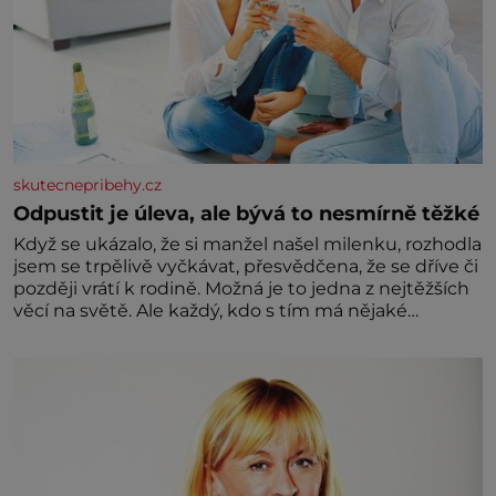
skutecnepribehy.cz
Odpustit je úleva, ale bývá to nesmírně těžké
Když se ukázalo, že si manžel našel milenku, rozhodla
jsem se trpělivě vyčkávat, přesvědčena, že se dříve či
později vrátí k rodině. Možná je to jedna z nejtěžších
věcí na světě. Ale každý, kdo s tím má nějaké
zkušenosti, se zapřísahá, že pokud odpustíte,
znatelně se vám uleví. Když se ke mně doneslo, že si
manžel pořídil milenku,