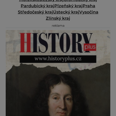
Pardubický kraj
Plzeňský kraj
Praha
Středočeský kraj
Ústecký kraj
Vysočina
Zlínský kraj
reklama