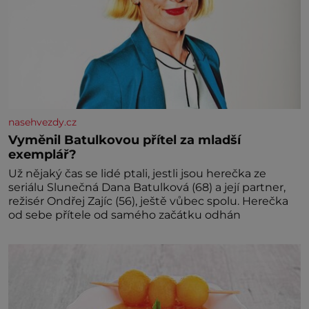
nasehvezdy.cz
Vyměnil Batulkovou přítel za mladší
exemplář?
Už nějaký čas se lidé ptali, jestli jsou herečka ze
seriálu Slunečná Dana Batulková (68) a její partner,
režisér Ondřej Zajíc (56), ještě vůbec spolu. Herečka
od sebe přítele od samého začátku odhán