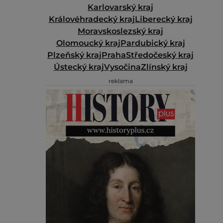
Karlovarský kraj
Královéhradecký kraj
Liberecký kraj
Moravskoslezský kraj
Olomoucký kraj
Pardubický kraj
Plzeňský kraj
Praha
Středočeský kraj
Ústecký kraj
Vysočina
Zlínský kraj
reklama