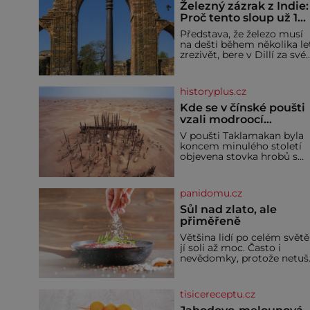
Železný zázrak z Indie:
Proč tento sloup už 1
600 let nezná rez?
Představa, že železo musí
na dešti během několika le
zrezivět, bere v Dillí za své.
Uprostřed komplexu Qutb
stojí více než sedm metrů
vysoký železný sloup, který
historyplus.cz
už přibližně 1 600 let
odolává počasí
Kde se v čínské poušti
vzali modroocí
blonďáci?
V poušti Taklamakan byla
koncem minulého století
objevena stovka hrobů s
téměř netknutými
mumiemi. Všichni mrtví
byli pohřbeni s úctou a
panidomu.cz
četnými milodary. Asi
nejvíc přitom vědce zaujal
Sůl nad zlato, ale
hrob tříměsíčního
přiměřeně
chlapečka s modrou
Většina lidí po celém světě
filcovou čapkou, z níž se
jí soli až moc. Často i
draly blonďaté vlásky. Fakt,
nevědomky, protože netuší
že jsou těla dávných lidí
jak velké množství se jí
nesmírně dobře zachovalá,
skrývá v průmyslově
přičítají odborníci zdejším
vyráběných potravinách,
klimatickým podmínkám.
tisicereceptu.cz
dokonce i těch sladkých.
Sucho, prosolené písky a
Sůl je zdravá Ale v ani ne