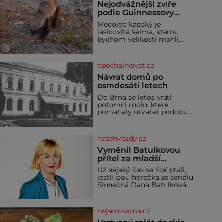
Nejodvážnější zvíře
podle Guinnessovy
knihy rekordů?
Medojed kapský je
Šelmička s pruhem na
lasicovitá šelma, kterou
hřbetě!
bychom velikostí mohli
přirovnat k českému
jezevci. Je extrémně
nebojácná, ostatně bývá
epochalnisvet.cz
označována za
nejodvážnější zvíře vůbec. V
Návrat domů po
této souvislosti je dokonc
osmdesáti letech
Do Brna se letos vrátí
potomci rodin, které
pomáhaly utvářet podobu
města, ale jejichž osudy
dramaticky přerušila druhá
světová válka. Příběhy rodů
nasehvezdy.cz
Placzek, Löw-Beer,
Fuhrmann, Kohn a Stiassni
Vyměnil Batulkovou
se stanou jednou z hlavních
přítel za mladší
dramaturgických linií
exemplář?
Už nějaký čas se lidé ptali,
festivalu židovské kultury
jestli jsou herečka ze seriálu
ŠTETL FEST 2026. Některé
Slunečná Dana Batulková
návraty nejsou jednoduché.
(68) a její partner, režisér
Místa, která si člověk
Ondřej Zajíc (56), ještě
pamatuje z rodinných
vůbec spolu. Herečka od
vyprávění, už dávno
nejsemsama.cz
sebe přítele od samého
začátku odhán