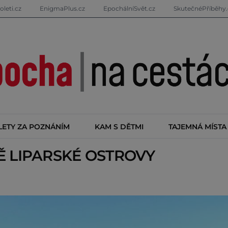
oleti.cz
EnigmaPlus.cz
EpochálníSvět.cz
SkutečnéPříběhy.
LETY ZA POZNÁNÍM
KAM S DĚTMI
TAJEMNÁ MÍSTA
TĚ
LIPARSKÉ OSTROVY