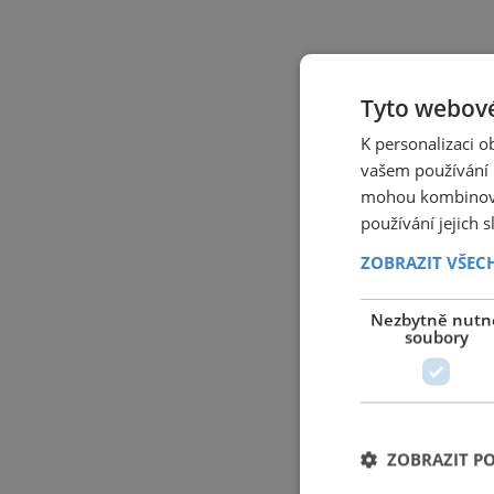
Tyto webové
K personalizaci 
vašem používání n
mohou kombinovat
používání jejich 
ZOBRAZIT VŠEC
Nezbytně nutn
soubory
ZOBRAZIT P