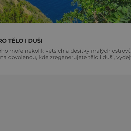
O TĚLO I DUŠI
kého moře několik větších a desítky malých ostrov
 dovolenou, kde zregenerujete tělo i duši, vydej
tanete u břehu, přivítá vás zápach síry. Termální