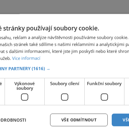
 stránky používají soubory cookie.
obsahu, reklam a analýze návštěvnosti používáme soubory cookie.
ašich stránek také sdílíme s našimi reklamními a analytickými par
 s dalšími informacemi, které jste jim poskytli nebo které shro
služeb.
Více informací
HNY PARTNERY
(1616) →
é
Výkonové
Soubory cílení
Funkční soubory
soubory
ODROBNOSTI
VŠE ODMÍTNOUT
VŠ