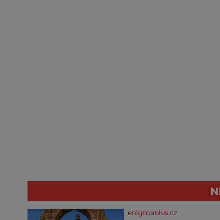
N
enigmaplus.cz