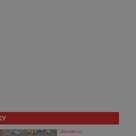
KY
21stoleti.cz