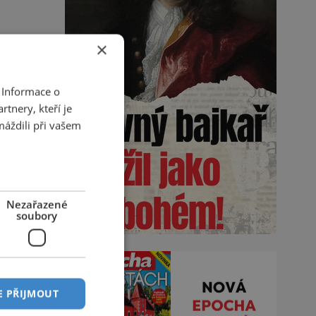
×
 Informace o
tnery, kteří je
máždili při vašem
Nezařazené
soubory
E PŘIJMOUT