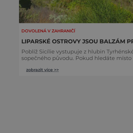
DOVOLENÁ V ZAHRANIČÍ
LIPARSKÉ OSTROVY JSOU BALZÁM PR
Poblíž Sicílie vystupuje z hlubin Tyrhéns
sopečného původu. Pokud hledáte místo na
se právě sem. Na nejbližší ostrov Vulcano se dostanete ze Sicílie lodním trajektem, který jezdí
zobrazit více >>
pravidelně několikrát za den. Jakmile přis
sopečné jezírko není niktera