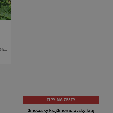
ů
te
TIPY NA CESTY
Jihočeský kraj
Jihomoravský kraj