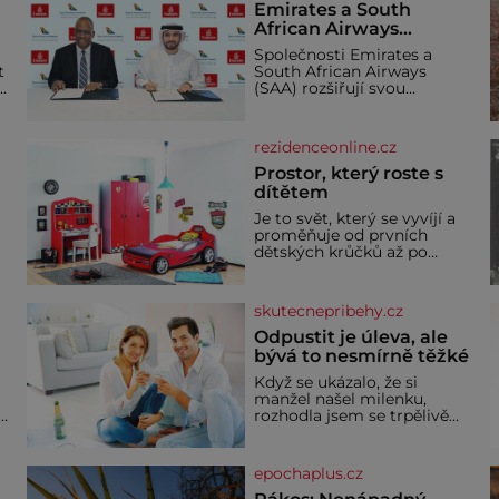
Emirates a South
African Airways
rozšiřují partnerství.
Společnosti Emirates a
Cestujícím nově
t
South African Airways
zpřístupní dalších
(SAA) rozšiřují svou
devět destinací v jižní a
dlouholetou codesharovou
spolupráci. Nová reciproční
střední Africe
dohoda zpřístupní
rezidenceonline.cz
cestujícím devět dalších
destinací v jižní a střední
Prostor, který roste s
Africe a u
dítětem
Je to svět, který se vyvíjí a
proměňuje od prvních
dětských krůčků až po
dospívání. Správně
navržený pokoj podporuje
bezpečí, kreativitu,
skutecnepribehy.cz
soustředění i odpočinek a
reaguje na každou etapu
Odpustit je úleva, ale
života a specifické potřeby
bývá to nesmírně těžké
dítěte. Pro nejmenší je
Když se ukázalo, že si
klíčová jednoduchost,
manžel našel milenku,
měkkost a bezpečí, proto
,
rozhodla jsem se trpělivě
by pokoj miminka měl
vyčkávat, přesvědčena, že
působit především klidně a
se dříve či později vrátí k
útulně. Předškolní věk je
rodině. Možná je to jedna z
epochaplus.cz
nejtěžších věcí na světě. Ale
každý, kdo s tím má nějaké