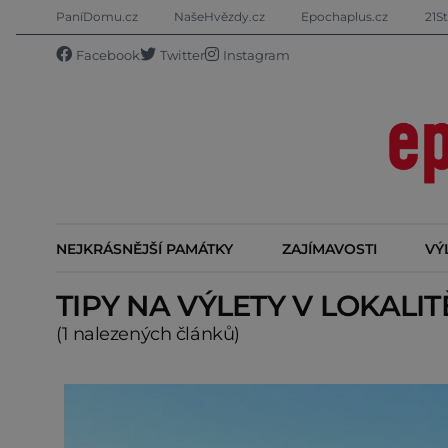
PaníDomu.cz
NašeHvězdy.cz
Epochaplus.cz
21St
Facebook
Twitter
Instagram
NEJKRÁSNĚJŠÍ PAMÁTKY
ZAJÍMAVOSTI
VÝ
TIPY NA VÝLETY V LOKALI
(1 nalezených článků)