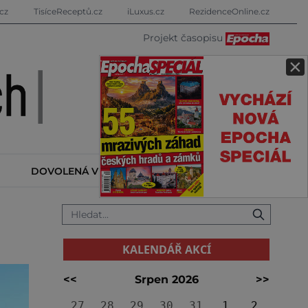
cz
TisíceReceptů.cz
iLuxus.cz
RezidenceOnline.cz
Projekt časopisu
×
DOVOLENÁ V ZAHRANIČÍ
KALENDÁŘ AKCÍ
KALENDÁŘ AKCÍ
<<
Srpen 2026
>>
27
28
29
30
31
1
2