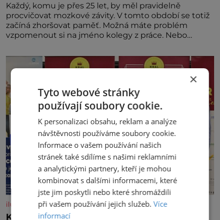
Každý, komu je přes 25 let, by měl pravidelně
procvičovat mozkové závity. V tomto období se totiž
začíná zhoršovat paměť. Možná máte problém
vzpomenout si na jméno kolegy z práce. Nebo
marně v paměti lovíte název knížky, kterou jste
nedávno přečetli. Je to opravdu tak, s věkem jako
kdyby se paměť rozhodla stávkovat. Cvičte
×
Tyto webové stránky
používají soubory cookie.
K personalizaci obsahu, reklam a analýze
návštěvnosti používáme soubory cookie.
Informace o vašem používání našich
stránek také sdílíme s našimi reklamními
a analytickými partnery, kteří je mohou
kombinovat s dalšími informacemi, které
jste jim poskytli nebo které shromáždili
při vašem používání jejich služeb.
Více
iluxus.cz
informací
Král vín začíná třetí dekádu