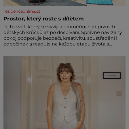
rezidenceonline.cz
Prostor, který roste s dítětem
Je to svět, který se vyvíjí a proměňuje od prvních
dětských krůčků až po dospívání. Správně navržený
pokoj podporuje bezpečí, kreativitu, soustředění i
odpočinek a reaguje na každou etapu života a
specifické potřeby dítěte. Pro nejmenší je klíčová
jednoduchost, měkkost a bezpečí, proto by pokoj
miminka měl působit především klidně a útulně.
Předškolní věk je