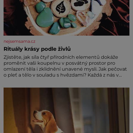
nejsemsama.cz
Rituály krásy podle živlů
Zjistěte, jak síla čtyř přírodních elementů dokáže
proměnit vaši koupelnu v posvátný prostor pro
omlazení těla i zklidnění unavené mysli. Jak pečovat
o pleť a tělo v souladu s hvězdami? Každá z nás v
sobě nese otisk vesmíru, který se projevuje nejen v
naší povaze, ale i v potřebách naší pokožky. Ohnivá
znamení Ženy narozené ve znamení Berana, Lva a
Střelce v sobě nesou žár, odvahu a neutuchající elán.
Vaše