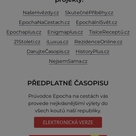
NašeHvězdy.cz
SkutečnéPříběhy.cz
EpochaNaCestach.cz
EpochálníSvět.cz
Epochaplus.cz
Enigmaplus.cz
TisíceReceptů.cz
21Stoleti.cz
iLuxus.cz
RezidenceOnline.cz
DarujteČasopis.cz
HistoryPlus.cz
NejsemSama.cz
PŘEDPLATNÉ ČASOPISU
Prúvodce Epocha na cestách vás
provede nejkrásnějšími výlety do
všech koutů naší republiky.
ELEKTRONICKÁ VERZE