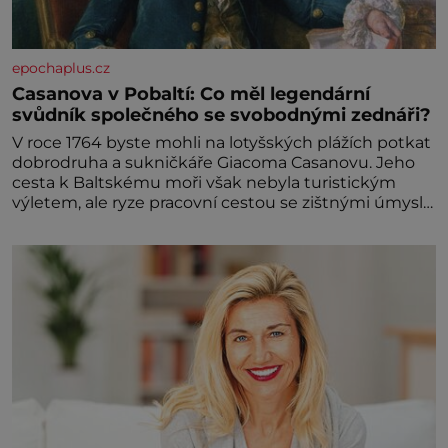
epochaplus.cz
Casanova v Pobaltí: Co měl legendární
svůdník společného se svobodnými zednáři?
V roce 1764 byste mohli na lotyšských plážích potkat
dobrodruha a sukničkáře Giacoma Casanovu. Jeho
cesta k Baltskému moři však nebyla turistickým
výletem, ale ryze pracovní cestou se zištnými úmysly.
Jaký cíl Casanova sledoval, když se například
procházel uličkami lotyšské Rigy? Casanova v Pobaltí
kontaktoval tamní zednářské lóže. Nebyl v této
oblasti žádným nováčkem, protože do zednářské