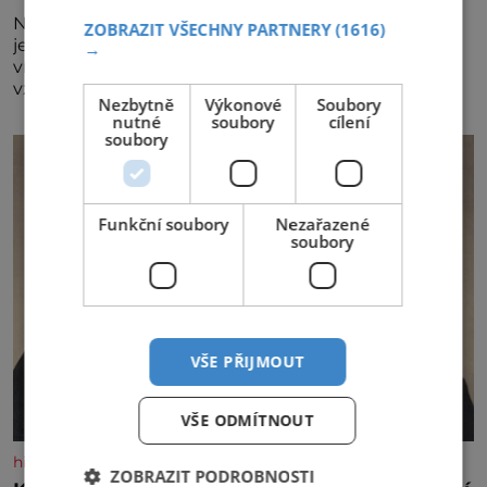
Největší český vinařský projekt Král vín ve svém již
ZOBRAZIT VŠECHNY PARTNERY
(1616)
jednadvacátém ročníku představil nejlepší domácí
→
vína. Ta vybírala odborná porota z celkem 1260
vzorků od 157 vinařů. Král vín, který se – i pře
Nezbytně
Výkonové
Soubory
nutné
soubory
cílení
soubory
Funkční soubory
Nezařazené
soubory
VŠE PŘIJMOUT
VŠE ODMÍTNOUT
historyplus.cz
ZOBRAZIT PODROBNOSTI