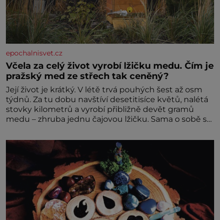
epochalnisvet.cz
Včela za celý život vyrobí lžičku medu. Čím je
pražský med ze střech tak ceněný?
Její život je krátký. V létě trvá pouhých šest až osm
týdnů. Za tu dobu navštíví desetitisíce květů, nalétá
stovky kilometrů a vyrobí přibližně devět gramů
medu – zhruba jednu čajovou lžičku. Sama o sobě se
může zdát bezvýznamná. Teprve když se spojí s
dalšími desítkami tisíc příslušnic svého včelstva,
vznikne jeden z nejdokonalejších organismů