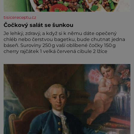
tisicereceptu.cz
Čočkový salát se šunkou
Je lehký, zdravý, a když si k němu dáte opečený
chléb nebo čerstvou bagetku, bude chutnat jedna
báseň. Suroviny 250 g vaší oblíbené čočky 150 g
cherry rajčátek 1 velká červená cibule 2 lžíce