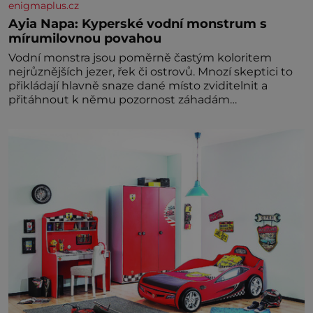
enigmaplus.cz
Ayia Napa: Kyperské vodní monstrum s
mírumilovnou povahou
Vodní monstra jsou poměrně častým koloritem
nejrůznějších jezer, řek či ostrovů. Mnozí skeptici to
přikládají hlavně snaze dané místo zviditelnit a
přitáhnout k němu pozornost záhadám
nakloněných turi