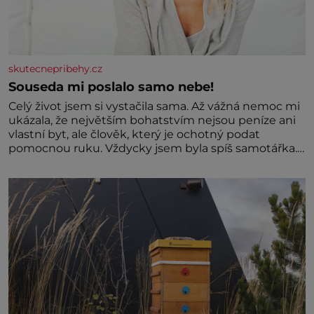
skutecnepribehy.cz
Souseda mi poslalo samo nebe!
Celý život jsem si vystačila sama. Až vážná nemoc mi
ukázala, že největším bohatstvím nejsou peníze ani
vlastní byt, ale člověk, který je ochotný podat
pomocnou ruku. Vždycky jsem byla spíš samotářka.
Nepotřebovala jsem kolem sebe partu kamarádek
ani partnera. Stačily mi knihy, práce a hlavně klid.
Hned po studiích jsem odešla z rodného města,