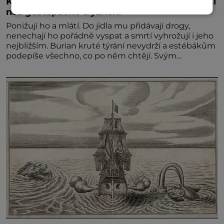
Kněz Bohuslav Burian: Metody StB byly horší
než gestapácké trýznění
Ponižují ho a mlátí. Do jídla mu přidávají drogy,
nenechají ho pořádně vyspat a smrtí vyhrožují i jeho
nejbližším. Burian kruté týrání nevydrží a estébákům
podepíše všechno, co po něm chtějí. Svým
podpisem jim potvrdí také to, že na něj během
výslechů nikdo nevyvíjel fyzický ani psychický nátlak.
Syn brněnského řezníka chce být knězem a