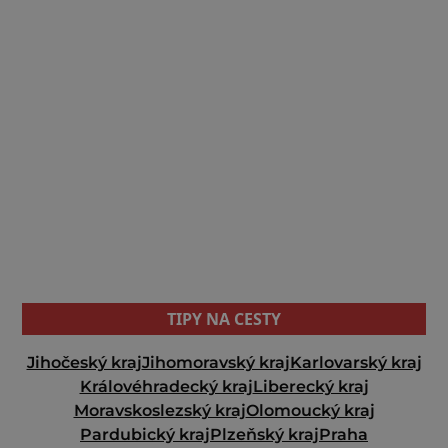
TIPY NA CESTY
Jihočeský kraj
Jihomoravský kraj
Karlovarský kraj
Královéhradecký kraj
Liberecký kraj
Moravskoslezský kraj
Olomoucký kraj
Pardubický kraj
Plzeňský kraj
Praha