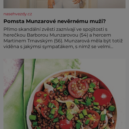
nasehvezdy.cz
Pomsta Munzarové nevěrnému muži?
Přímo skandální zvěsti zaznívají ve spojitosti s
herečkou Barborou Munzarovou (54) a hercem
Martinem Trnavským (56). Munzarová měla být totiž
viděna s jakýmsi sympaťákem, s nímž se velmi
družně, až d