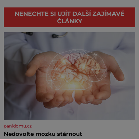
NENECHTE SI UJÍT DALŠÍ ZAJÍMAVÉ
ČLÁNKY
panidomu.cz
Nedovolte mozku stárnout