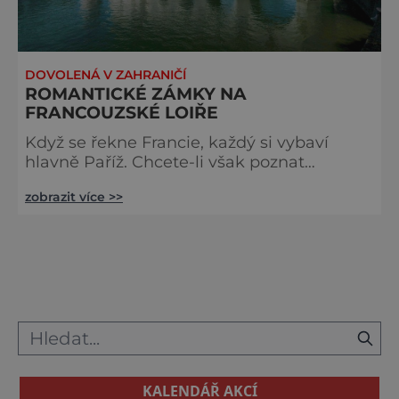
DOVOLENÁ V ZAHRANIČÍ
ROMANTICKÉ ZÁMKY NA
FRANCOUZSKÉ LOIŘE
Když se řekne Francie, každý si vybaví
hlavně Paříž. Chcete-li však poznat
opravdovou francouzskou romantiku a
zobrazit více >>
ocitnout se o několik století zpátky, vydejte
se s námi po stopách překrásných zámků a
zahrad v povodí řeky Loiry. Chenonceau -
zámek šesti dam Na soutoku řek Cher a
Loira se rozkládá rozlehlý vodní zámek
Chenonceau. Postaven byl počátkem 16.
století na místě bývalého vodního mlýna a
zá
KALENDÁŘ AKCÍ