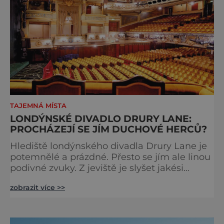
TAJEMNÁ MÍSTA
LONDÝNSKÉ DIVADLO DRURY LANE:
PROCHÁZEJÍ SE JÍM DUCHOVÉ HERCŮ?
Hlediště londýnského divadla Drury Lane je
potemnělé a prázdné. Přesto se jím ale linou
podivné zvuky. Z jeviště je slyšet jakési
mumlání, z nedaleké chodby čísi kroky a ze
zobrazit více >>
šaten tlumené výkřiky. V divadle totiž údajně
straší. Stavbu londýnského divadla Drury
Lane dotoval bohatý herec a divadelník ze 17.
století jménem Thomas Kill