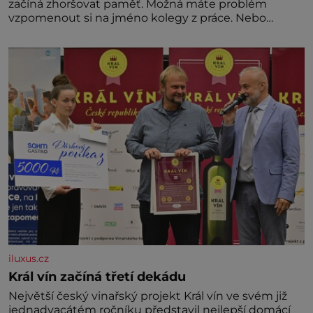
začíná zhoršovat paměť. Možná máte problém
vzpomenout si na jméno kolegy z práce. Nebo
marně v paměti lovíte název knížky, kterou jste
nedávno přečetli. Je to opravdu tak, s věkem jako
kdyby se paměť rozhodla stávkovat. Cvičte
iluxus.cz
Král vín začíná třetí dekádu
Největší český vinařský projekt Král vín ve svém již
jednadvacátém ročníku představil nejlepší domácí