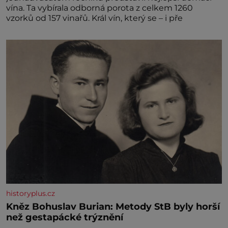
vína. Ta vybírala odborná porota z celkem 1260
vzorků od 157 vinařů. Král vín, který se – i pře
historyplus.cz
Kněz Bohuslav Burian: Metody StB byly horší
než gestapácké trýznění