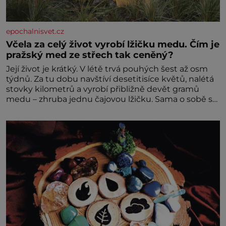
epochalnisvet.cz
Včela za celý život vyrobí lžičku medu. Čím je
pražský med ze střech tak ceněný?
Její život je krátký. V létě trvá pouhých šest až osm
týdnů. Za tu dobu navštíví desetitisíce květů, nalétá
stovky kilometrů a vyrobí přibližně devět gramů
medu – zhruba jednu čajovou lžičku. Sama o sobě se
může zdát bezvýznamná. Teprve když se spojí s
dalšími desítkami tisíc příslušnic svého včelstva,
vznikne jeden z nejdokonalejších organismů