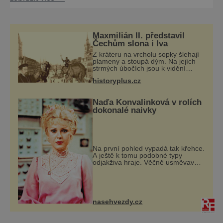
spojená s písničkami, a které se hrály, když
nám bylo -náct. Za skupinou The Beatles.
Nepominutelný je Buckinghamský palác,
sídlo královny. Nás bude zajímat, že v červnu
Maxmilián II. představil
1965 tady Beatles převzali od královny Řád
Čechům slona i lva
britského impéria. Oni j
Z kráteru na vrcholu sopky šlehají
plameny a stoupá dým. Na jejích
strmých úbočích jsou k vidění
kamzíci a prohánějí se tu i veverky.
historyplus.cz
Kupodivu nejde třeba o sicilskou
sopku Etnu, ale o pražské Staromě
Naďa Konvalinková v rolích
dokonalé naivky
Na první pohled vypadá tak křehce.
A ještě k tomu podobné typy
odjakživa hraje. Věčně usměvavá
Naďa Konvalinková (75). Asi měla
úplně jiné představy o tom, jak by
mělo vypadat její dětství. Bylo jí de
nasehvezdy.cz