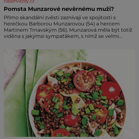
nasehvezdy.cz
Pomsta Munzarové nevěrnému muži?
Přímo skandální zvěsti zaznívají ve spojitosti s
herečkou Barborou Munzarovou (54) a hercem
Martinem Trnavským (56). Munzarová měla být totiž
viděna s jakýmsi sympaťákem, s nímž se velmi
družně, až d