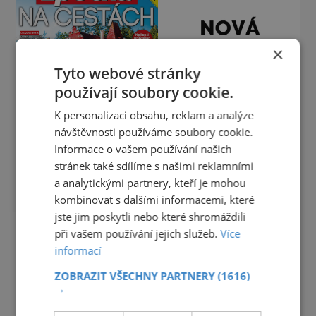
×
Tyto webové stránky
používají soubory cookie.
K personalizaci obsahu, reklam a analýze
návštěvnosti používáme soubory cookie.
Informace o vašem používání našich
stránek také sdílíme s našimi reklamními
a analytickými partnery, kteří je mohou
PROLISTOVAT
kombinovat s dalšími informacemi, které
jste jim poskytli nebo které shromáždili
při vašem používání jejich služeb.
Více
informací
ZOBRAZIT VŠECHNY PARTNERY
(1616)
→