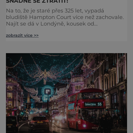
SNADNÉ SE ZTRATIT!
Na to, že je staré přes 325 let, vypadá
bludiště Hampton Court více než zachovale.
Najít se dá v Londýně, kousek od
stejnojmenného královského paláce. Ze
zobrazit více >>
země ho mezi lety 1689 a 1695 vydupou
architekti George London (asi 1640–1714) a
Henry Wise (1653–1738) pro krále Viléma III.
Oranžského (1650–1702). Zabírá plochu 1300
m² a skrývá se v něm 800 metrů cest.
Původně se v živý plot promění saze