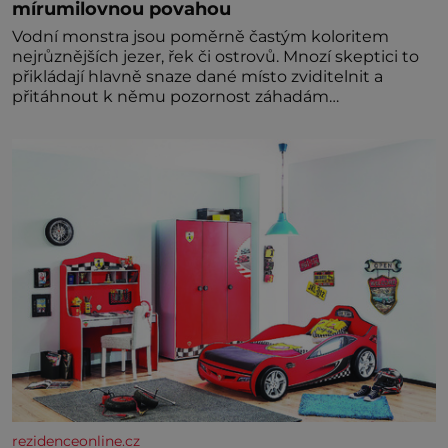
mírumilovnou povahou
Vodní monstra jsou poměrně častým koloritem
nejrůznějších jezer, řek či ostrovů. Mnozí skeptici to
přikládají hlavně snaze dané místo zviditelnit a
přitáhnout k němu pozornost záhadám
nakloněných turi
rezidenceonline.cz