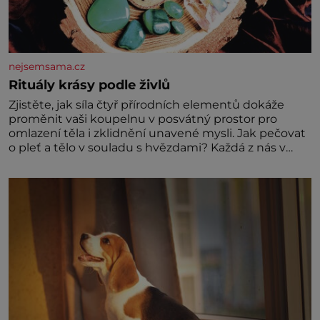
nejsemsama.cz
Rituály krásy podle živlů
Zjistěte, jak síla čtyř přírodních elementů dokáže
proměnit vaši koupelnu v posvátný prostor pro
omlazení těla i zklidnění unavené mysli. Jak pečovat
o pleť a tělo v souladu s hvězdami? Každá z nás v
sobě nese otisk vesmíru, který se projevuje nejen v
naší povaze, ale i v potřebách naší pokožky. Ohnivá
znamení Ženy narozené ve znamení Berana, Lva a
Střelce v sobě nesou žár, odvahu a neutuchající elán.
Vaše