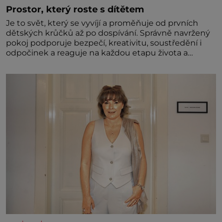
Prostor, který roste s dítětem
Je to svět, který se vyvíjí a proměňuje od prvních
dětských krůčků až po dospívání. Správně navržený
pokoj podporuje bezpečí, kreativitu, soustředění i
odpočinek a reaguje na každou etapu života a
specifické potřeby dítěte. Pro nejmenší je klíčová
jednoduchost, měkkost a bezpečí, proto by pokoj
miminka měl působit především klidně a útulně.
Předškolní věk je