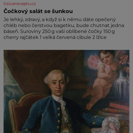
tisicereceptu.cz
Čočkový salát se šunkou
Je lehký, zdravý, a když si k němu dáte opečený
chléb nebo čerstvou bagetku, bude chutnat jedna
báseň. Suroviny 250 g vaší oblíbené čočky 150 g
cherry rajčátek 1 velká červená cibule 2 lžíce