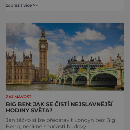
místy, kudy také jezdí královna, chodili
zobrazit více >>
Beatles nebo třeba samotný admirál Nelson.
Stavte se na trhu a ochutnejte pravý čaj o
páté. Na hlavním městě Británie je znát, že
kdysi vládlo obrovskému impériu na všech
kontinentech. Kdo tady nikdy nebyl, toho
překvapí, kol
ZAJÍMAVOSTI
BIG BEN: JAK SE ČISTÍ NEJSLAVNĚJŠÍ
HODINY SVĚTA?
Jen těžko si lze představit Londýn bez Big
Benu, nedílné součásti budovy