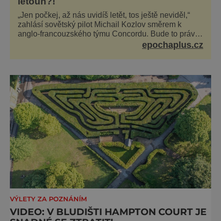
letoun?!
„Jen počkej, až nás uvidíš letět, tos ještě neviděl,“
zahlásí sovětský pilot Michail Kozlov směrem k
anglo-francouzského týmu Concordu. Bude to právě
konkurenční boj, co bude stát za smrtí celé 6členné
epochaplus.cz
posádky Tupoleva Tu-144, zničením několika domů,
usmrcením 8 lidí na zemi (z toho 3 dětí) a 60 váž
VÝLETY ZA POZNÁNÍM
VIDEO: V BLUDIŠTI HAMPTON COURT JE