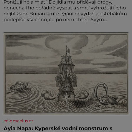
Ponižují ho a mlátí. Do jídla mu přidávají drogy,
nenechají ho pořádně vyspat a smrtí vyhrožují i jeho
nejbližším. Burian kruté týrání nevydrží a estébákům
podepíše všechno, co po něm chtějí. Svým
podpisem jim potvrdí také to, že na něj během
výslechů nikdo nevyvíjel fyzický ani psychický nátlak.
Syn brněnského řezníka chce být knězem a
enigmaplus.cz
Ayia Napa: Kyperské vodní monstrum s