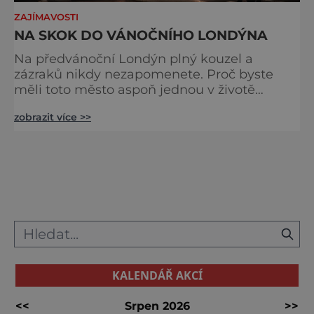
ZAJÍMAVOSTI
NA SKOK DO VÁNOČNÍHO LONDÝNA
Na předvánoční Londýn plný kouzel a
zázraků nikdy nezapomenete. Proč byste
měli toto město aspoň jednou v životě
navštívit v období, kdy se chystá na
zobrazit více >>
nejkrásnější svátky v roce? Nákupy, bruslení,
tisíce světel, zábava a tradice. Vše je zde
v dokonalé harmonii. Toužíte zažít něco
typicky londýnského? Angličané milují
kluziště, patří k neodmyslitelné předvánoční
tradici a zábavě všech věkových k
KALENDÁŘ AKCÍ
<<
Srpen 2026
>>