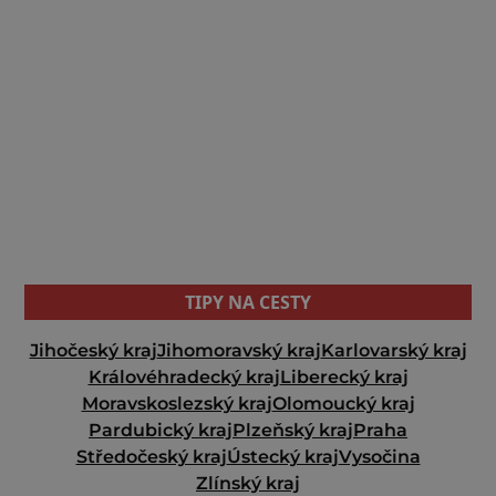
TIPY NA CESTY
Jihočeský kraj
Jihomoravský kraj
Karlovarský kraj
Královéhradecký kraj
Liberecký kraj
Moravskoslezský kraj
Olomoucký kraj
Pardubický kraj
Plzeňský kraj
Praha
Středočeský kraj
Ústecký kraj
Vysočina
Zlínský kraj