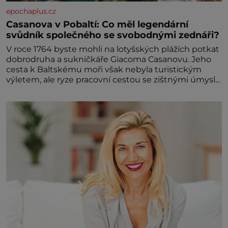
epochaplus.cz
Casanova v Pobaltí: Co měl legendární
svůdník společného se svobodnými zednáři?
V roce 1764 byste mohli na lotyšských plážích potkat
dobrodruha a sukničkáře Giacoma Casanovu. Jeho
cesta k Baltskému moři však nebyla turistickým
výletem, ale ryze pracovní cestou se zištnými úmysly.
Jaký cíl Casanova sledoval, když se například
procházel uličkami lotyšské Rigy? Casanova v Pobaltí
kontaktoval tamní zednářské lóže. Nebyl v této
oblasti žádným nováčkem, protože do zednářské