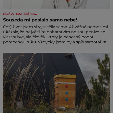
skutecnepribehy.cz
Souseda mi poslalo samo nebe!
Celý život jsem si vystačila sama. Až vážná nemoc mi
ukázala, že největším bohatstvím nejsou peníze ani
vlastní byt, ale člověk, který je ochotný podat
pomocnou ruku. Vždycky jsem byla spíš samotářka.
Nepotřebovala jsem kolem sebe partu kamarádek
ani partnera. Stačily mi knihy, práce a hlavně klid.
Hned po studiích jsem odešla z rodného města,