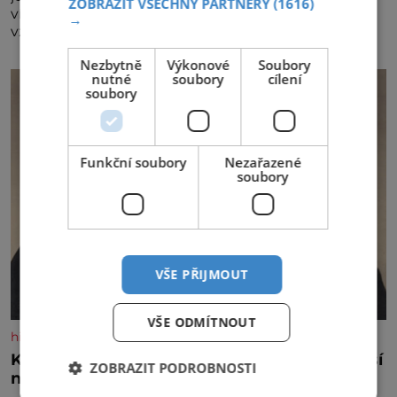
ZOBRAZIT VŠECHNY PARTNERY
(1616)
vína. Ta vybírala odborná porota z celkem 1260
→
vzorků od 157 vinařů. Král vín, který se – i pře
Nezbytně
Výkonové
Soubory
nutné
soubory
cílení
soubory
Funkční soubory
Nezařazené
soubory
VŠE PŘIJMOUT
VŠE ODMÍTNOUT
historyplus.cz
Kněz Bohuslav Burian: Metody StB byly horší
ZOBRAZIT PODROBNOSTI
než gestapácké trýznění