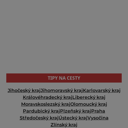
TIPY NA CESTY
Jihočeský kraj
Jihomoravský kraj
Karlovarský kraj
Královéhradecký kraj
Liberecký kraj
Moravskoslezský kraj
Olomoucký kraj
Pardubický kraj
Plzeňský kraj
Praha
Středočeský kraj
Ústecký kraj
Vysočina
Zlínský kraj