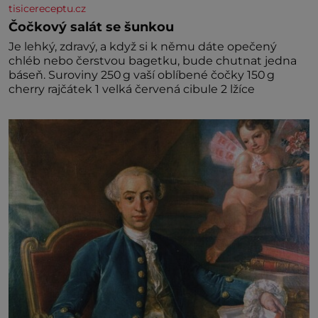
tisicereceptu.cz
Čočkový salát se šunkou
Je lehký, zdravý, a když si k němu dáte opečený
chléb nebo čerstvou bagetku, bude chutnat jedna
báseň. Suroviny 250 g vaší oblíbené čočky 150 g
cherry rajčátek 1 velká červená cibule 2 lžíce