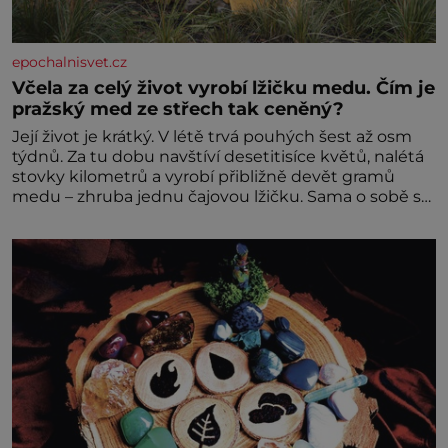
epochalnisvet.cz
Včela za celý život vyrobí lžičku medu. Čím je
pražský med ze střech tak ceněný?
Její život je krátký. V létě trvá pouhých šest až osm
týdnů. Za tu dobu navštíví desetitisíce květů, nalétá
stovky kilometrů a vyrobí přibližně devět gramů
medu – zhruba jednu čajovou lžičku. Sama o sobě se
může zdát bezvýznamná. Teprve když se spojí s
dalšími desítkami tisíc příslušnic svého včelstva,
vznikne jeden z nejdokonalejších organismů