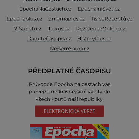
EpochaNaCestach.cz
EpochálníSvět.cz
Epochaplus.cz
Enigmaplus.cz
TisíceReceptů.cz
21Stoleti.cz
iLuxus.cz
RezidenceOnline.cz
DarujteČasopis.cz
HistoryPlus.cz
NejsemSama.cz
PŘEDPLATNÉ ČASOPISU
Prúvodce Epocha na cestách vás
provede nejkrásnějšími výlety do
všech koutů naší republiky.
ELEKTRONICKÁ VERZE