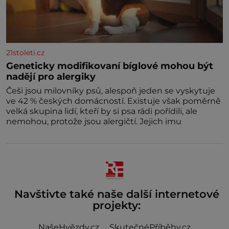
21stoleti.cz
Geneticky modifikovaní bíglové mohou být
nadějí pro alergiky
Češi jsou milovníky psů, alespoň jeden se vyskytuje
ve 42 % českých domácností. Existuje však poměrně
velká skupina lidí, kteří by si psa rádi pořídili, ale
nemohou, protože jsou alergičtí. Jejich imu
Navštivte také naše další internetové
projekty:
NašeHvězdy.cz
SkutečnéPříběhy.cz