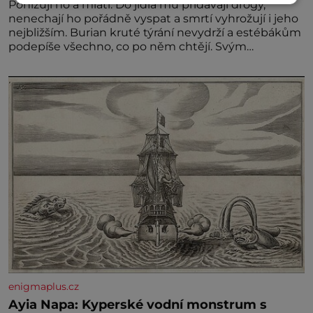
Ponižují ho a mlátí. Do jídla mu přidávají drogy,
nenechají ho pořádně vyspat a smrtí vyhrožují i jeho
nejbližším. Burian kruté týrání nevydrží a estébákům
podepíše všechno, co po něm chtějí. Svým
podpisem jim potvrdí také to, že na něj během
výslechů nikdo nevyvíjel fyzický ani psychický nátlak.
Syn brněnského řezníka chce být knězem a
enigmaplus.cz
Ayia Napa: Kyperské vodní monstrum s