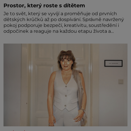
Prostor, který roste s dítětem
Je to svět, který se vyvíjí a proměňuje od prvních
dětských krůčků až po dospívání. Správně navržený
pokoj podporuje bezpečí, kreativitu, soustředění i
odpočinek a reaguje na každou etapu života a
specifické potřeby dítěte. Pro nejmenší je klíčová
jednoduchost, měkkost a bezpečí, proto by pokoj
miminka měl působit především klidně a útulně.
Předškolní věk je