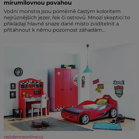
mírumilovnou povahou
Vodní monstra jsou poměrně častým koloritem
nejrůznějších jezer, řek či ostrovů. Mnozí skeptici to
přikládají hlavně snaze dané místo zviditelnit a
přitáhnout k němu pozornost záhadám
nakloněných turi
rezidenceonline.cz