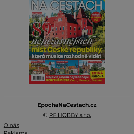
EpochaNaCestach.cz
©
RF HOBBY s.r.o.
O nás
Reklama