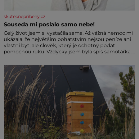
skutecnepribehy.cz
Souseda mi poslalo samo nebe!
Celý život jsem si vystačila sama. Až vážná nemoc mi
ukázala, že největším bohatstvím nejsou peníze ani
vlastní byt, ale člověk, který je ochotný podat
pomocnou ruku. Vždycky jsem byla spíš samotářka.
Nepotřebovala jsem kolem sebe partu kamarádek
ani partnera. Stačily mi knihy, práce a hlavně klid.
Hned po studiích jsem odešla z rodného města,