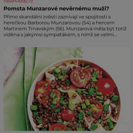
nasehvezdy.cz
Pomsta Munzarové nevěrnému muži?
Přímo skandální zvěsti zaznívají ve spojitosti s
herečkou Barborou Munzarovou (54) a hercem
Martinem Trnavským (56). Munzarová měla být totiž
viděna s jakýmsi sympaťákem, s nímž se velmi
družně, až d