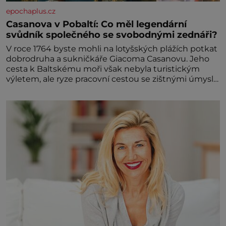
epochaplus.cz
Casanova v Pobaltí: Co měl legendární
svůdník společného se svobodnými zednáři?
V roce 1764 byste mohli na lotyšských plážích potkat
dobrodruha a sukničkáře Giacoma Casanovu. Jeho
cesta k Baltskému moři však nebyla turistickým
výletem, ale ryze pracovní cestou se zištnými úmysly.
Jaký cíl Casanova sledoval, když se například
procházel uličkami lotyšské Rigy? Casanova v Pobaltí
kontaktoval tamní zednářské lóže. Nebyl v této
oblasti žádným nováčkem, protože do zednářské