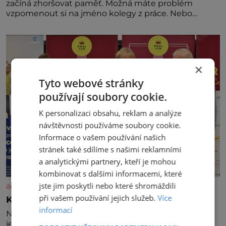
začíná zhoršovat paměť. Možná máte problém
vzpomenout si na jméno kolegy z práce. Nebo
marně v paměti lovíte název knížky, kterou jste
nedávno přečetli. Je to opravdu tak, s věkem jako
kdyby se paměť rozhodla stávkovat. Cvičte
×
Tyto webové stránky
používají soubory cookie.
K personalizaci obsahu, reklam a analýze
návštěvnosti používáme soubory cookie.
Informace o vašem používání našich
stránek také sdílíme s našimi reklamními
a analytickými partnery, kteří je mohou
kombinovat s dalšími informacemi, které
jste jim poskytli nebo které shromáždili
iluxus.cz
při vašem používání jejich služeb.
Více
Král vín začíná třetí dekádu
informací
Největší český vinařský projekt Král vín ve svém již
jednadvacátém ročníku představil nejlepší domácí