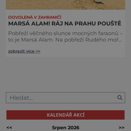
DOVOLENÁ V ZAHRANIČÍ
MARSÁ ALAM! RÁJ NA PRAHU POUŠTĚ
Pobřeží věčného slunce mocných faraonů –
to je Marsá Alam. Na pobřeží Rudého moře
najdete vše, co si můžete přát k ideální
zobrazit více >>
dovolené. I zájemci o historii starého
Egypta si tu přijdou na své. Kromě
památek tu ale najdete hlavně krásnou,
nedotčenou přírodu. Oblast Marsá Alam je
turistickým ruchem málo dotčená, takže
na rozdíl, od Hurghady, zde najdete úplný
klid a ráj pod vodou i na souši. Velkou
KALENDÁŘ AKCÍ
<<
Srpen 2026
>>