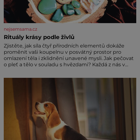
nejsemsama.cz
Rituály krásy podle živlů
Zjistěte, jak síla čtyř přírodních elementů dokáže
proměnit vaši koupelnu v posvátný prostor pro
omlazení těla i zklidnění unavené mysli. Jak pečovat
o pleť a tělo v souladu s hvězdami? Každá z nás v
sobě nese otisk vesmíru, který se projevuje nejen v
naší povaze, ale i v potřebách naší pokožky. Ohnivá
znamení Ženy narozené ve znamení Berana, Lva a
Střelce v sobě nesou žár, odvahu a neutuchající elán.
Vaše