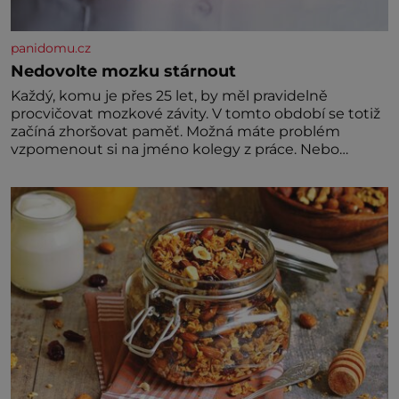
panidomu.cz
Nedovolte mozku stárnout
Každý, komu je přes 25 let, by měl pravidelně
procvičovat mozkové závity. V tomto období se totiž
začíná zhoršovat paměť. Možná máte problém
vzpomenout si na jméno kolegy z práce. Nebo
marně v paměti lovíte název knížky, kterou jste
nedávno přečetli. Je to opravdu tak, s věkem jako
kdyby se paměť rozhodla stávkovat. Cvičte