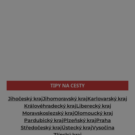
TIPY NA CESTY
Jihočeský kraj
Jihomoravský kraj
Karlovarský kraj
Královéhradecký kraj
Liberecký kraj
Moravskoslezský kraj
Olomoucký kraj
Pardubický kraj
Plzeňský kraj
Praha
Středočeský kraj
Ústecký kraj
Vysočina
Zlínský kraj