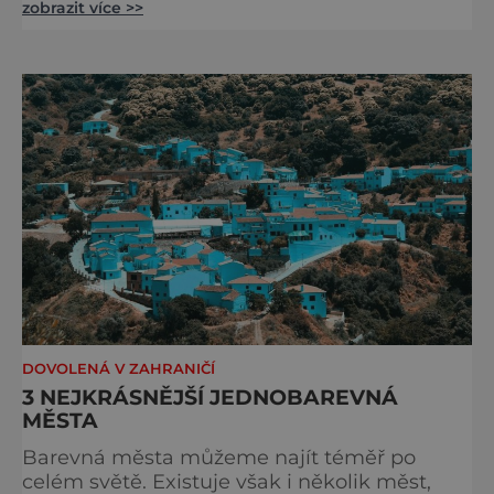
zobrazit více >>
hlavní třídu lemují významné budovy až k
Pyramidě Měsíce, která kopíruje tvar masivu
za sebou. Kolem Měsíční pyramidy se
nachází dvanáct menších pyramid. Nejspíše
sloužily pro praktikování lidských a zvířecích
obětí. Na náměstí Měsíce
DOVOLENÁ V ZAHRANIČÍ
3 NEJKRÁSNĚJŠÍ JEDNOBAREVNÁ
MĚSTA
Barevná města můžeme najít téměř po
celém světě. Existuje však i několik měst,