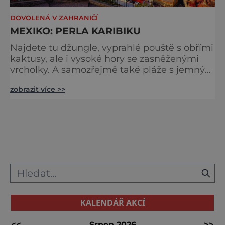
DOVOLENÁ V ZAHRANIČÍ
MEXIKO: PERLA KARIBIKU
Najdete tu džungle, vyprahlé pouště s obřími
kaktusy, ale i vysoké hory se zasněženými
vrcholky. A samozřejmě také pláže s jemným
bílým pískem nebo pradávné Mayské
zobrazit více >>
památky. To všechno je Mexiko. Hlavní
město México City patří k největším na světě.
Leží ve výšce 2000 m n. m. pouhých 72
kilometrů od známé sopky Popocatepetl. V
jeho historické části najdete domy z
koloniální éry. Opomenout nemůžet
KALENDÁŘ AKCÍ
<<
Srpen 2026
>>