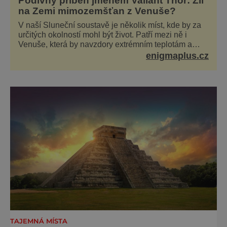
Podivný příběh jménem Valiant Thor: Žil
na Zemi mimozemšťan z Venuše?
V naší Sluneční soustavě je několik míst, kde by za
určitých okolností mohl být život. Patří mezi ně i
Venuše, která by navzdory extrémním teplotám a
smrtícímu složení atmosféry teoreticky mohla ukrývat
enigmaplus.cz
životní formy. Potvrzovat to má i podivný příběh muže
jménem Valiant Thor. Opravdu šlo o mimozem
TAJEMNÁ MÍSTA