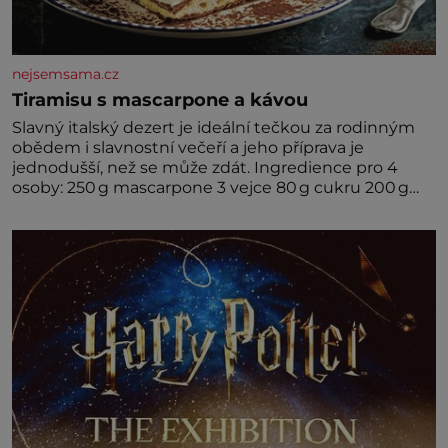
nejsemsama.cz
Tiramisu s mascarpone a kávou
Slavný italský dezert je ideální tečkou za rodinným
obědem i slavnostní večeří a jeho příprava je
jednodušší, než se může zdát. Ingredience pro 4
osoby: 250 g mascarpone 3 vejce 80 g cukru 200 g
cukrářských piškotů 250 ml silné kávy 2 lžíce
amaretta kakao na posypání Postup: Oddělte
žloutky od bílků. Žloutky vyšlehejte s cukrem do
světlé pěny a postupně do nich vmíchejte
mascarpone, aby vznikl hladký