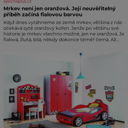
epochaplus.cz
Mrkev není jen oranžová. Její neuvěřitelný
příběh začíná fialovou barvou
Když dnes vytáhneme ze země mrkev, většina z nás
očekává sytě oranžový kořen. Jenže po většinu své
historie je mrkev všechno možné, jen ne oranžová. Je
fialová, žlutá, bílá, někdy dokonce téměř černá. Až
díky stovkám let pečlivého šlechtění se z ní stává
zelenina, bez které si českou zahradu ani
nedokážeme představit. Její příběh je