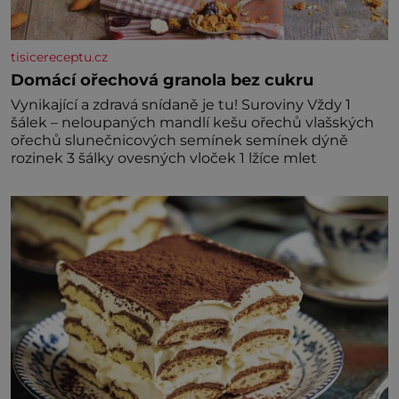
tisicereceptu.cz
Domácí ořechová granola bez cukru
Vynikající a zdravá snídaně je tu! Suroviny Vždy 1
šálek – neloupaných mandlí kešu ořechů vlašských
ořechů slunečnicových semínek semínek dýně
rozinek 3 šálky ovesných vloček 1 lžíce mlet