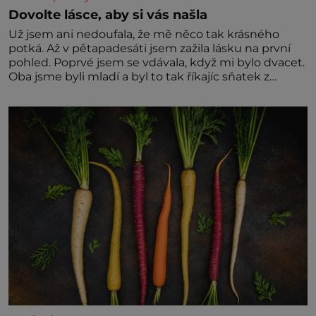
Dovolte lásce, aby si vás našla
Už jsem ani nedoufala, že mě něco tak krásného
potká. Až v pětapadesáti jsem zažila lásku na první
pohled. Poprvé jsem se vdávala, když mi bylo dvacet.
Oba jsme byli mladí a byl to tak říkajíc sňatek z
rozumu. Rodiče nás dali dohromady, Toník byl dobře
zaopatřený mladý muž. Manželství nám oběma moc
nesvědčilo, brzy jsme zjistili, že