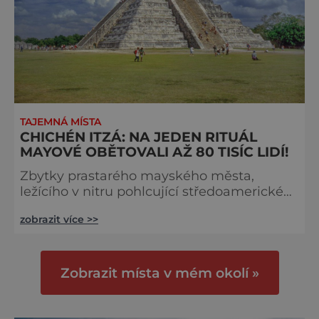
TAJEMNÁ MÍSTA
CHICHÉN ITZÁ: NA JEDEN RITUÁL
MAYOVÉ OBĚTOVALI AŽ 80 TISÍC LIDÍ!
Zbytky prastarého mayského města,
ležícího v nitru pohlcující středoamerické
džungle nepřestávají fascinovat odbornou i
zobrazit více >>
laickou veřejnost. Španělští dobrodruzi
v čele s Franciskem de Montejem (1479–
1553) si prosekávají cestu neprostupným
porostem, až konečně stanou na
Zobrazit místa v mém okolí »
otevřeném prostranství. „Neuvěřitelné,“
kroutí užasle hlavami, když poprvé
zahlédnou mayské město Chichén Itzá.