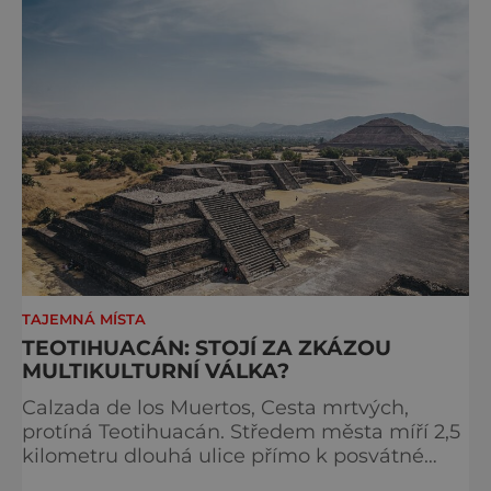
Namísto primiti
TAJEMNÁ MÍSTA
TEOTIHUACÁN: STOJÍ ZA ZKÁZOU
MULTIKULTURNÍ VÁLKA?
Calzada de los Muertos, Cesta mrtvých,
protíná Teotihuacán. Středem města míří 2,5
kilometru dlouhá ulice přímo k posvátné
hoře Cerro Gordo. Čtyřicet metrů širokou