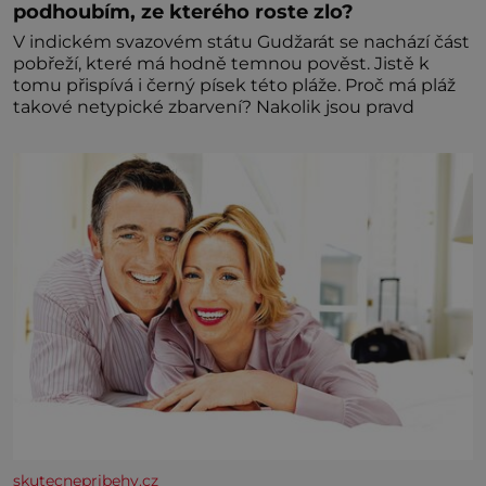
podhoubím, ze kterého roste zlo?
V indickém svazovém státu Gudžarát se nachází část
pobřeží, které má hodně temnou pověst. Jistě k
tomu přispívá i černý písek této pláže. Proč má pláž
takové netypické zbarvení? Nakolik jsou pravd
skutecnepribehy.cz