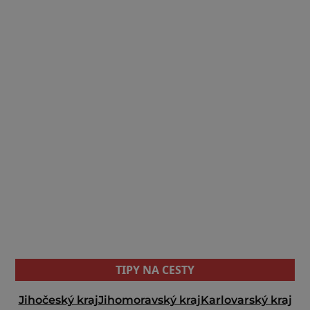
TIPY NA CESTY
Jihočeský kraj
Jihomoravský kraj
Karlovarský kraj