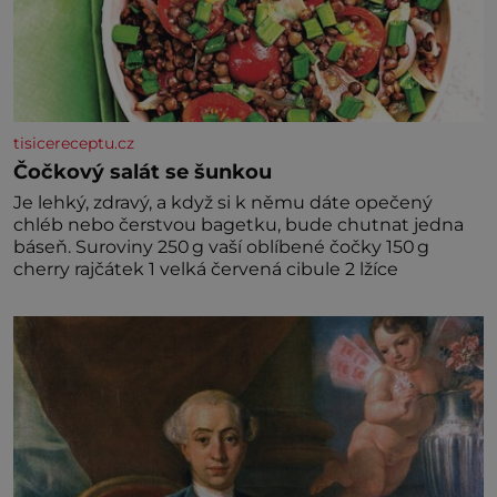
tisicereceptu.cz
Čočkový salát se šunkou
Je lehký, zdravý, a když si k němu dáte opečený
chléb nebo čerstvou bagetku, bude chutnat jedna
báseň. Suroviny 250 g vaší oblíbené čočky 150 g
cherry rajčátek 1 velká červená cibule 2 lžíce