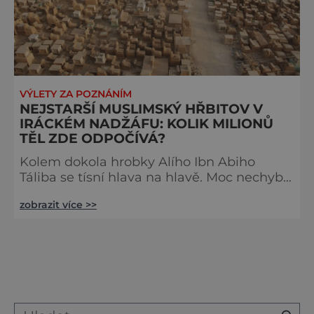
VÝLETY ZA POZNÁNÍM
NEJSTARŠÍ MUSLIMSKÝ HŘBITOV V
IRÁCKÉM NADŽÁFU: KOLIK MILIONŮ
TĚL ZDE ODPOČÍVÁ?
Kolem dokola hrobky Alího Ibn Abiho
Táliba se tísní hlava na hlavě. Moc nechybí
k tomu, aby se návštěvníci vzájemně
zobrazit více >>
ušlapali. Všichni chtějí uctít památku svého
duchovního. Kam až lidské oko dohlédne,
tyčí se dlouhé řady hrobek. U města
Nadžáf na území dnešního Iráku stojí
hrobka Alího Ibn Abiho Táliba (600/601–
661), prvního šíitského imáma (muslimský
duchovní) a čtvrtého chalífy. Alího význa