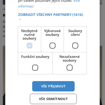
při vašem používání jejich služeb.
Více
informací
iluxus.cz
ZOBRAZIT VŠECHNY PARTNERY
(1616)
Král vín začíná třetí dekádu
→
Největší český vinařský projekt Král vín ve svém již
jednadvacátém ročníku představil nejlepší domácí
Nezbytně
Výkonové
Soubory
vína. Ta vybírala odborná porota z celkem 1260
nutné
soubory
cílení
vzorků od 157 vinařů. Král vín, který se – i pře
soubory
Funkční soubory
Nezařazené
soubory
VŠE PŘIJMOUT
VŠE ODMÍTNOUT