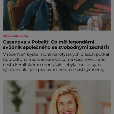
epochaplus.cz
Casanova v Pobaltí: Co měl legendární
svůdník společného se svobodnými zednáři?
V roce 1764 byste mohli na lotyšských plážích potkat
dobrodruha a sukničkáře Giacoma Casanovu. Jeho
cesta k Baltskému moři však nebyla turistickým
výletem, ale ryze pracovní cestou se zištnými úmysly.
Jaký cíl Casanova sledoval, když se například
procházel uličkami lotyšské Rigy? Casanova v Pobaltí
kontaktoval tamní zednářské lóže. Nebyl v této
oblasti žádným nováčkem, protože do zednářské