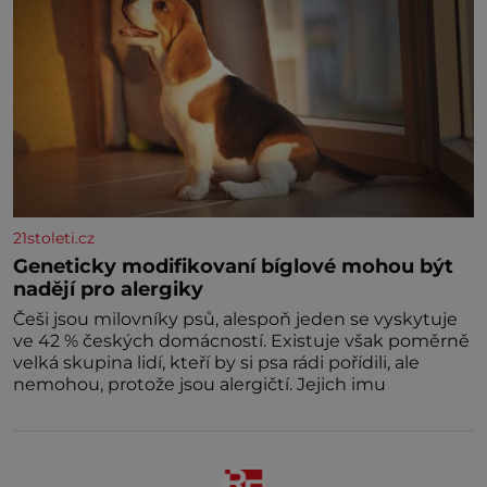
21stoleti.cz
Geneticky modifikovaní bíglové mohou být
nadějí pro alergiky
Češi jsou milovníky psů, alespoň jeden se vyskytuje
ve 42 % českých domácností. Existuje však poměrně
velká skupina lidí, kteří by si psa rádi pořídili, ale
nemohou, protože jsou alergičtí. Jejich imu