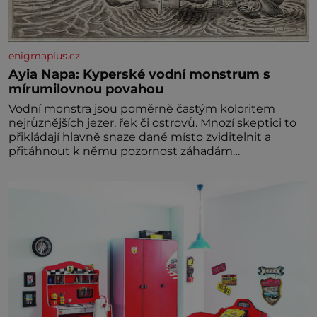
enigmaplus.cz
Ayia Napa: Kyperské vodní monstrum s
mírumilovnou povahou
Vodní monstra jsou poměrně častým koloritem
nejrůznějších jezer, řek či ostrovů. Mnozí skeptici to
přikládají hlavně snaze dané místo zviditelnit a
přitáhnout k němu pozornost záhadám
nakloněných turi