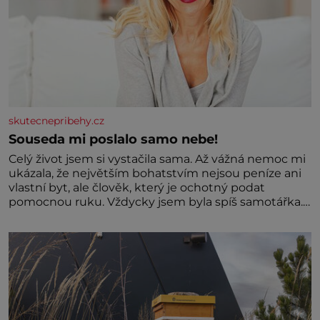
skutecnepribehy.cz
Souseda mi poslalo samo nebe!
Celý život jsem si vystačila sama. Až vážná nemoc mi
ukázala, že největším bohatstvím nejsou peníze ani
vlastní byt, ale člověk, který je ochotný podat
pomocnou ruku. Vždycky jsem byla spíš samotářka.
Nepotřebovala jsem kolem sebe partu kamarádek
ani partnera. Stačily mi knihy, práce a hlavně klid.
Hned po studiích jsem odešla z rodného města,