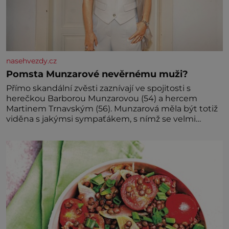
nasehvezdy.cz
Pomsta Munzarové nevěrnému muži?
Přímo skandální zvěsti zaznívají ve spojitosti s
herečkou Barborou Munzarovou (54) a hercem
Martinem Trnavským (56). Munzarová měla být totiž
viděna s jakýmsi sympaťákem, s nímž se velmi
družně, až d