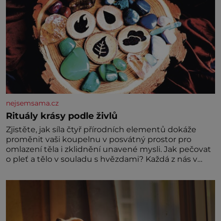
nejsemsama.cz
Rituály krásy podle živlů
Zjistěte, jak síla čtyř přírodních elementů dokáže
proměnit vaši koupelnu v posvátný prostor pro
omlazení těla i zklidnění unavené mysli. Jak pečovat
o pleť a tělo v souladu s hvězdami? Každá z nás v
sobě nese otisk vesmíru, který se projevuje nejen v
naší povaze, ale i v potřebách naší pokožky. Ohnivá
znamení Ženy narozené ve znamení Berana, Lva a
Střelce v sobě nesou žár, odvahu a neutuchající elán.
Vaše