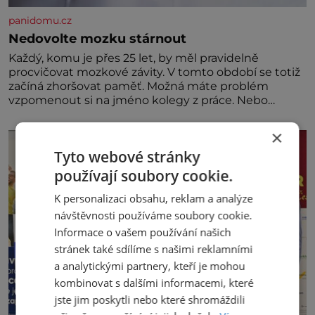
panidomu.cz
Nedovolte mozku stárnout
Každý, komu je přes 25 let, by měl pravidelně
procvičovat mozkové závity. V tomto období se totiž
začíná zhoršovat paměť. Možná máte problém
vzpomenout si na jméno kolegy z práce. Nebo
marně v paměti lovíte název knížky, kterou jste
nedávno přečetli. Je to opravdu tak, s věkem jako
×
kdyby se paměť rozhodla stávkovat. Cvičte
Tyto webové stránky
používají soubory cookie.
K personalizaci obsahu, reklam a analýze
návštěvnosti používáme soubory cookie.
Informace o vašem používání našich
stránek také sdílíme s našimi reklamními
a analytickými partnery, kteří je mohou
kombinovat s dalšími informacemi, které
jste jim poskytli nebo které shromáždili