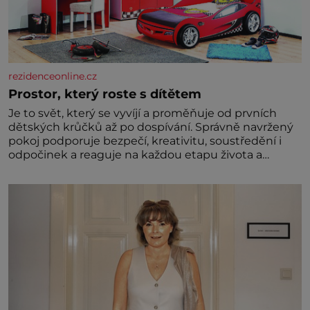
rezidenceonline.cz
Prostor, který roste s dítětem
Je to svět, který se vyvíjí a proměňuje od prvních
dětských krůčků až po dospívání. Správně navržený
pokoj podporuje bezpečí, kreativitu, soustředění i
odpočinek a reaguje na každou etapu života a
specifické potřeby dítěte. Pro nejmenší je klíčová
jednoduchost, měkkost a bezpečí, proto by pokoj
miminka měl působit především klidně a útulně.
Předškolní věk je