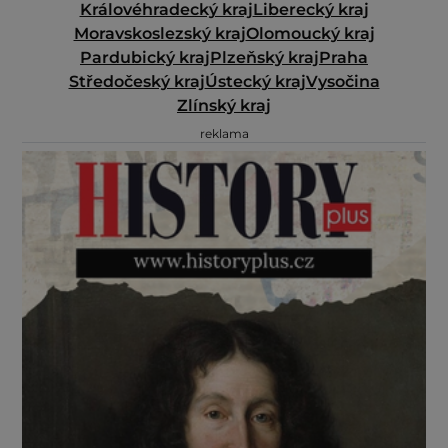
Královéhradecký kraj
Liberecký kraj
Moravskoslezský kraj
Olomoucký kraj
Pardubický kraj
Plzeňský kraj
Praha
Středočeský kraj
Ústecký kraj
Vysočina
Zlínský kraj
reklama