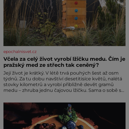
epochalnisvet.cz
Včela za celý život vyrobí lžičku medu. Čím je
pražský med ze střech tak ceněný?
Její život je krátký. V létě trvá pouhých šest až osm
týdnů. Za tu dobu navštíví desetitisíce květů, nalétá
stovky kilometrů a vyrobí přibližně devět gramů
medu – zhruba jednu čajovou lžičku. Sama o sobě se
může zdát bezvýznamná. Teprve když se spojí s
dalšími desítkami tisíc příslušnic svého včelstva,
vznikne jeden z nejdokonalejších organismů