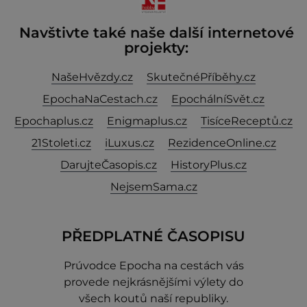
Navštivte také naše další internetové
projekty:
NašeHvězdy.cz
SkutečnéPříběhy.cz
EpochaNaCestach.cz
EpochálníSvět.cz
Epochaplus.cz
Enigmaplus.cz
TisíceReceptů.cz
21Stoleti.cz
iLuxus.cz
RezidenceOnline.cz
DarujteČasopis.cz
HistoryPlus.cz
NejsemSama.cz
PŘEDPLATNÉ ČASOPISU
Prúvodce Epocha na cestách vás
provede nejkrásnějšími výlety do
všech koutů naší republiky.