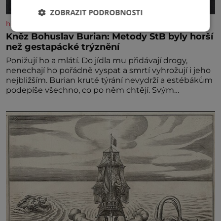
ZOBRAZIT PODROBNOSTI
historyplus.cz
Kněz Bohuslav Burian: Metody StB byly horší
než gestapácké trýznění
Ponižují ho a mlátí. Do jídla mu přidávají drogy,
nenechají ho pořádně vyspat a smrtí vyhrožují i jeho
nejbližším. Burian kruté týrání nevydrží a estébákům
podepíše všechno, co po něm chtějí. Svým
podpisem jim potvrdí také to, že na něj během
výslechů nikdo nevyvíjel fyzický ani psychický nátlak.
Syn brněnského řezníka chce být knězem a