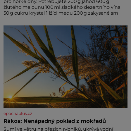
pro horké dny. Potřebujete 200 g jahod 600 g
žlutého melounu 100 ml sladkého dezertního vína
50 g cukru krystal 1 lžíci medu 200 g zakysané sm
epochaplus.cz
Rákos: Nenápadný poklad z mokřadů
Šumí ve větru na březích rybníků, ukrývá vodní