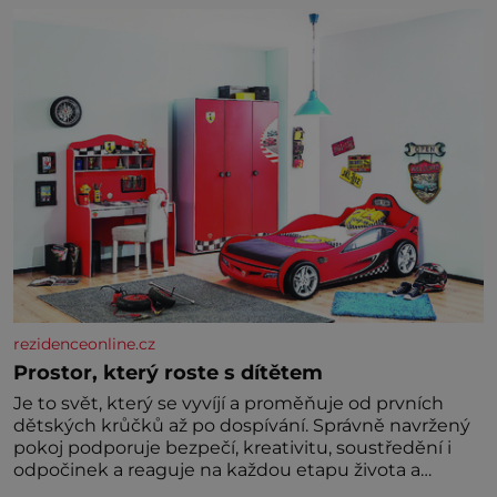
níž se draly blonďaté vlásky. Fakt, že jsou těla
dávných lidí nesmírně dobře zachovalá, přičítají
odborníci zdejším klimatickým podmínkám. Sucho,
prosolené písky a extrémně
rezidenceonline.cz
Prostor, který roste s dítětem
Je to svět, který se vyvíjí a proměňuje od prvních
dětských krůčků až po dospívání. Správně navržený
pokoj podporuje bezpečí, kreativitu, soustředění i
odpočinek a reaguje na každou etapu života a
specifické potřeby dítěte. Pro nejmenší je klíčová