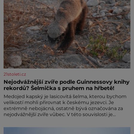
21stoleti.cz
Nejodvážnější zvíře podle Guinnessovy knihy
rekordů? Šelmička s pruhem na hřbetě!
Medojed kapský je lasicovitá šelma, kterou bychom
velikostí mohli přirovnat k českému jezevci. Je
extrémně nebojácná, ostatně bývá označována za
nejodvážnější zvíře vůbec. V této souvislosti je
dokonc