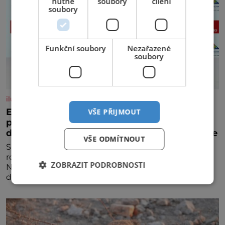
nutné
soubory
cílení
soubory
Funkční soubory
Nezařazené
soubory
iluxus.cz
Emirates a South African Airways rozšiřují
VŠE PŘIJMOUT
partnerství. Cestujícím nově zpřístupní
dalších devět destinací v jižní a střední Africe
VŠE ODMÍTNOUT
Společnosti Emirates a South African Airways (SAA)
rozšiřují svou dlouholetou codesharovou spolupráci.
ZOBRAZIT PODROBNOSTI
Nová reciproční dohoda zpřístupní cestujícím devět
dalších destinací v jižní a střední Africe a u