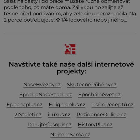
Salát na cesty i do práce můžete různě obměňovat
podle toho, co máte doma. Zálivkou ho zalijte až
těsně před podáváním, aby zeleninu nerozmočila. Na
2 porce potřebujete: ✿ 1/4 ledového nebo jiného
salátu (římský salát, polníček…) ✿ 1 malá konzerva
kukuřice ✿ ½ okurky ✿ 2 rajčata Zálivka: ✿ 4 lžíce
olivového oleje ✿ 1 lžíci citronové šťávy ✿ ½ stroužku
Navštivte také naše další internetové
projekty:
NašeHvězdy.cz
SkutečnéPříběhy.cz
EpochaNaCestach.cz
EpochálníSvět.cz
Epochaplus.cz
Enigmaplus.cz
TisíceReceptů.cz
21Stoleti.cz
iLuxus.cz
RezidenceOnline.cz
DarujteČasopis.cz
HistoryPlus.cz
NejsemSama.cz