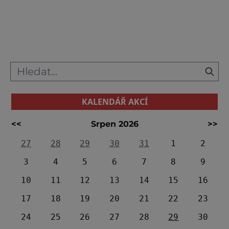
srovnání pražské metro bude slavit teprve 45
let od zprovoznění. Stejně jako celý New York
žije i New Yorská podzemní drá
KALENDÁŘ AKCÍ
<<
Srpen 2026
>>
27
28
29
30
31
1
2
3
4
5
6
7
8
9
10
11
12
13
14
15
16
17
18
19
20
21
22
23
24
25
26
27
28
29
30