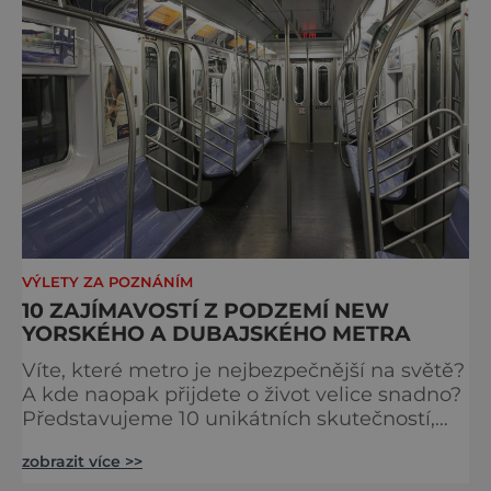
VÝLETY ZA POZNÁNÍM
10 ZAJÍMAVOSTÍ Z PODZEMÍ NEW
YORSKÉHO A DUBAJSKÉHO METRA
Víte, které metro je nejbezpečnější na světě?
A kde naopak přijdete o život velice snadno?
Představujeme 10 unikátních skutečností,
které se týkají metra v Dubaji a v New Yorku!
zobrazit více >>
Metro v New Yorku 115. výročí Metro v New
Yorku bude příští rok slavit již 115. výročí! Pro