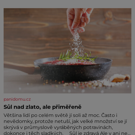
jednou z hlavních dramaturgických linií festivalu
židovské kultury ŠTETL FEST 2026. Některé návraty
nejsou jednoduché. Místa, která si člověk pamatuje z
rodinných vyprávění, už dávno
panidomu.cz
Sůl nad zlato, ale přiměřeně
Většina lidí po celém světě jí soli až moc. Často i
nevědomky, protože netuší, jak velké množství se jí
skrývá v průmyslově vyráběných potravinách,
dokonce i těch sladkých. Sůl je zdravá Ale v ani ne