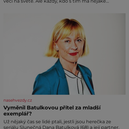
věcí na světě. Ale každý, kdo s tím má nějaké
zkušenosti, se zapřísahá, že pokud odpustíte,
znatelně se vám uleví. Když se ke mně doneslo, že si
manžel pořídil milenku,
nasehvezdy.cz
Vyměnil Batulkovou přítel za mladší
exemplář?
Už nějaký čas se lidé ptali, jestli jsou herečka ze
seriálu Slunečná Dana Batulková (68) a její partner,