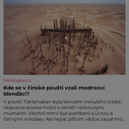
historyplus.cz
Kde se v čínské poušti vzali modroocí
blonďáci?
V poušti Taklamakan byla koncem minulého století
objevena stovka hrobů s téměř netknutými
mumiemi. Všichni mrtví byli pohřbeni s úctou a
četnými milodary. Asi nejvíc přitom vědce zaujal hrob
tříměsíčního chlapečka s modrou filcovou čapkou, z