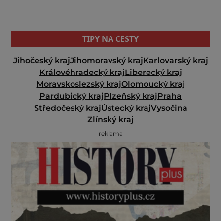
TIPY NA CESTY
Jihočeský kraj
Jihomoravský kraj
Karlovarský kraj
Královéhradecký kraj
Liberecký kraj
Moravskoslezský kraj
Olomoucký kraj
Pardubický kraj
Plzeňský kraj
Praha
Středočeský kraj
Ústecký kraj
Vysočina
Zlínský kraj
reklama