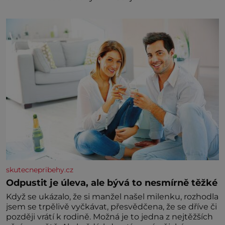
třetinovém množství, než je pro většinu populace
běžné. Její základní složky– sodík a chlór – jsou
zásadní pro správné hospodaření
skutecnepribehy.cz
Odpustit je úleva, ale bývá to nesmírně těžké
Když se ukázalo, že si manžel našel milenku, rozhodla
jsem se trpělivě vyčkávat, přesvědčena, že se dříve či
později vrátí k rodině. Možná je to jedna z nejtěžších