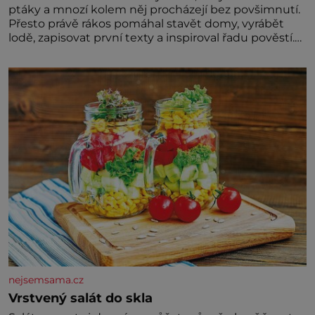
ptáky a mnozí kolem něj procházejí bez povšimnutí.
Přesto právě rákos pomáhal stavět domy, vyrábět
lodě, zapisovat první texty a inspiroval řadu pověstí.
Tato skromná, ale užitečná rostlina provází člověka
už tisíce let. Většina lidí vnímá rákos jen jako
obyčejnou kulisu letního koupání. Stačí se však
podívat
nejsemsama.cz
Vrstvený salát do skla