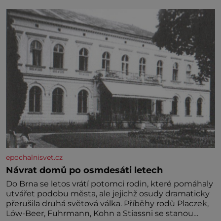
jednoduchost, měkkost a bezpečí, proto by pokoj
miminka měl působit především klidně a útulně.
Předškolní věk je
epochalnisvet.cz
Návrat domů po osmdesáti letech
Do Brna se letos vrátí potomci rodin, které pomáhaly
utvářet podobu města, ale jejichž osudy dramaticky
přerušila druhá světová válka. Příběhy rodů Placzek,
Löw-Beer, Fuhrmann, Kohn a Stiassni se stanou