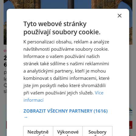
×
Tyto webové stránky
používají soubory cookie.
K personalizaci obsahu, reklam a analýze
návštěvnosti používáme soubory cookie.
enigmaplus.cz
Informace o vašem používání našich
Železný zázrak z Indie: Proč tento sloup už 1
stránek také sdílíme s našimi reklamními
600 let nezná rez?
a analytickými partnery, kteří je mohou
Představa, že železo musí na dešti během několika
kombinovat s dalšími informacemi, které
let zrezivět, bere v Dillí za své. Uprostřed komplexu
Qutb stojí více než sedm metrů vysoký železný
jste jim poskytli nebo které shromáždili
sloup, který už přibližně 1 600 let odolává počasí
při vašem používání jejich služeb.
Více
informací
ZOBRAZIT VŠECHNY PARTNERY
(1616)
→
Nezbytně
Výkonové
Soubory