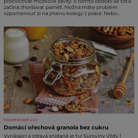
procvičovat mozkové závity. V tomto období se totiž
začíná zhoršovat paměť. Možná máte problém
vzpomenout si na jméno kolegy z práce. Nebo
marně v paměti lovíte název knížky, kterou jste
nedávno přečetli. Je to opravdu tak, s věkem jako
kdyby se paměť rozhodla stávkovat. Cvičte
tisicereceptu.cz
Domácí ořechová granola bez cukru
Vynikající a zdravá snídaně je tu! Suroviny Vždy 1