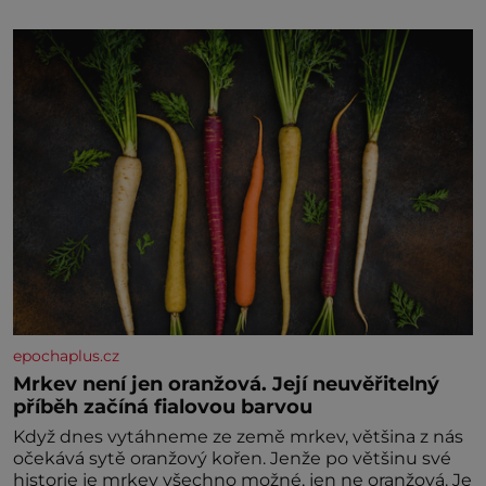
rozumu. Rodiče nás dali dohromady, Toník byl dobře
zaopatřený mladý muž. Manželství nám oběma moc
nesvědčilo, brzy jsme zjistili, že
epochaplus.cz
Mrkev není jen oranžová. Její neuvěřitelný
příběh začíná fialovou barvou
Když dnes vytáhneme ze země mrkev, většina z nás
očekává sytě oranžový kořen. Jenže po většinu své
historie je mrkev všechno možné, jen ne oranžová. Je