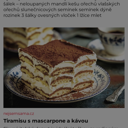
šálek – neloupaných mandlí kešu ořechů vlašských
ořechů slunečnicových semínek semínek dýně
rozinek 3 šálky ovesných vloček 1 lžíce mlet
nejsemsama.cz
Tiramisu s mascarpone a kávou