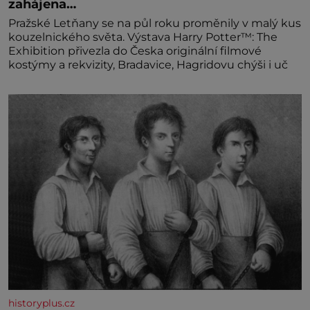
zahájena…
Pražské Letňany se na půl roku proměnily v malý kus
kouzelnického světa. Výstava Harry Potter™: The
Exhibition přivezla do Česka originální filmové
kostýmy a rekvizity, Bradavice, Hagridovu chýši i uč
historyplus.cz