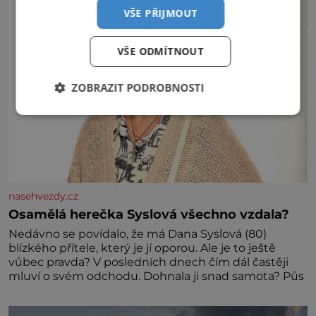
VŠE PŘIJMOUT
VŠE ODMÍTNOUT
ZOBRAZIT PODROBNOSTI
nasehvezdy.cz
Osamělá herečka Syslová všechno vzdala?
Nedávno se povídalo, že má Dana Syslová (80)
blízkého přítele, který je jí oporou. Ale je to ještě
vůbec pravda? V posledních dnech čím dál častěji
mluví o svém odchodu. Dohnala ji snad samota? Půs