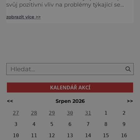
svůj pozitivní vliv na problémy týkající se
početí. Má opravdu takovou moc? Pokud se
zobrazit více >>
vydáte do obce Nebílovy na Plzeňsku,
navštívit můžete nejen zdejší barokní zámek,
ale i naučnou stezku, která vás dovede až ke
kapli svaté Barbory pocházející z 19. století.
Místo má kouzelnou atmosféru, ovšem lidé
sem nemíří je
KALENDÁŘ AKCÍ
<<
Srpen 2026
>>
27
28
29
30
31
1
2
3
4
5
6
7
8
9
10
11
12
13
14
15
16