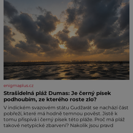
enigmaplus.cz
Strašidelná pláž Dumas: Je černý písek
podhoubím, ze kterého roste zlo?
V indickém svazovém státu Gudžarát se nachází část
pobřeží, které má hodně temnou pověst. Jistě k
tomu přispívá i černý písek této pláže. Proč má pláž
takové netypické zbarvení? Nakolik jsou pravd