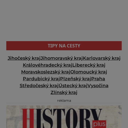
TIPY NA CESTY
Jihočeský kraj
Jihomoravský kraj
Karlovarský kraj
Královéhradecký kraj
Liberecký kraj
Moravskoslezský kraj
Olomoucký kraj
Pardubický kraj
Plzeňský kraj
Praha
Středočeský kraj
Ústecký kraj
Vysočina
Zlínský kraj
reklama