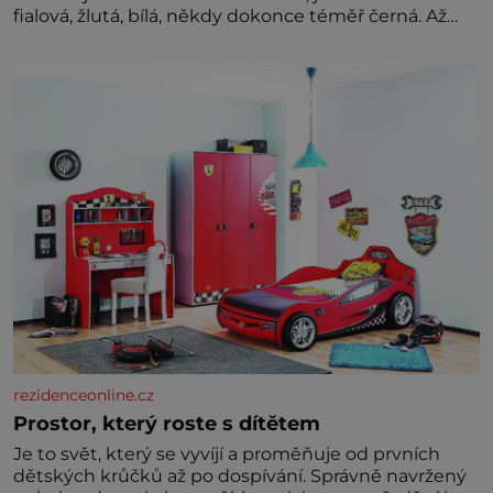
fialová, žlutá, bílá, někdy dokonce téměř černá. Až
díky stovkám let pečlivého šlechtění se z ní stává
zelenina, bez které si českou zahradu ani
nedokážeme představit. Její příběh je
rezidenceonline.cz
Prostor, který roste s dítětem
Je to svět, který se vyvíjí a proměňuje od prvních
dětských krůčků až po dospívání. Správně navržený