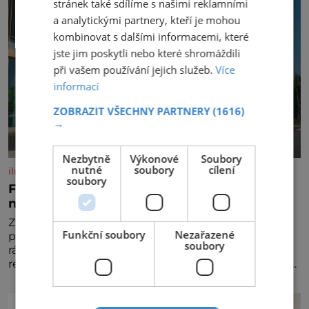
stránek také sdílíme s našimi reklamními
a analytickými partnery, kteří je mohou
kombinovat s dalšími informacemi, které
jste jim poskytli nebo které shromáždili
při vašem používání jejich služeb.
Více
informací
ZOBRAZIT VŠECHNY PARTNERY
(1616)
→
Nezbytně
Výkonové
Soubory
nutné
soubory
cílení
iluxus.cz
soubory
Ford dává český fotbal do pohybu. Stává se
novým partnerem FAČR
Značka Ford se od srpna 2026 stává novým
Funkční soubory
Nezařazené
partnerem Fotbalové asociace České republiky. V
soubory
rámci tříleté spolupráce zajistí mobilitu asociace,
reprezentačních týmů i českého fotbalu v regionech.
Partner