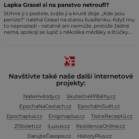
Lapka Grasel si na panstvo netroufl?
Strhne ji z postele, sváže ji a krutě zbije. „Kde jsou
peníze?“ naléhá Grasel na starou švadlenku. Když mu
to neprozradí – ostatně ani nemůže, protože žádné
nemá, spokojí se lupič s několika měďáky a štůčky
látky. Zraněná žena pár dní nato umírá. Je to muž
nebývale krutý. Jeho činy budí hrůzu ještě dlouho po
jeho smrti
Navštivte také naše další internetové
projekty:
NašeHvězdy.cz
SkutečnéPříběhy.cz
EpochaNaCestach.cz
EpochálníSvět.cz
Epochaplus.cz
Enigmaplus.cz
TisíceReceptů.cz
21Stoleti.cz
iLuxus.cz
RezidenceOnline.cz
DarujteČasopis.cz
HistoryPlus.cz