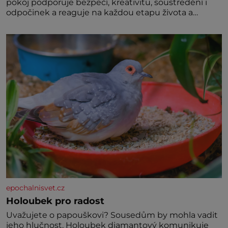
pokoj podporuje bezpečí, kreativitu, soustředění i
odpočinek a reaguje na každou etapu života a
specifické potřeby dítěte. Pro nejmenší je klíčová
jednoduchost, měkkost a bezpečí, proto by pokoj
miminka měl působit především klidně a útulně.
Předškolní věk je
epochalnisvet.cz
Holoubek pro radost
Uvažujete o papouškovi? Sousedům by mohla vadit
jeho hlučnost. Holoubek diamantový komunikuje