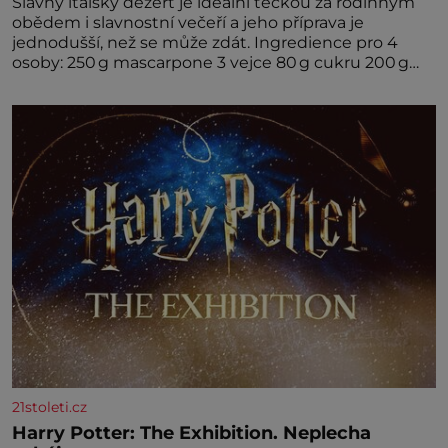
Slavný italský dezert je ideální tečkou za rodinným
obědem i slavnostní večeří a jeho příprava je
jednodušší, než se může zdát. Ingredience pro 4
osoby: 250 g mascarpone 3 vejce 80 g cukru 200 g
cukrářských piškotů 250 ml silné kávy 2 lžíce
amaretta kakao na posypání Postup: Oddělte
žloutky od bílků. Žloutky vyšlehejte s cukrem do
světlé pěny a postupně do nich vmíchejte
mascarpone, aby vznikl hladký
21stoleti.cz
Harry Potter: The Exhibition. Neplecha