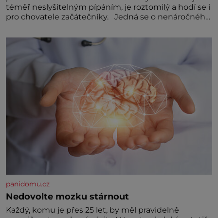
téměř neslyšitelným pípáním, je roztomilý a hodí se i
pro chovatele začátečníky. Jedná se o nenáročného
klidného ptáčka, který většinu dne jen posedává.
Hodně času tráví na zemi, kde sbírá zbytky semínek
Jeho domovinou je prakticky celá Austrálie s
výjimkou pobřežní oblasti.
panidomu.cz
Nedovolte mozku stárnout
Každý, komu je přes 25 let, by měl pravidelně