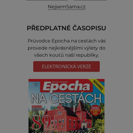
NejsemSama.cz
PŘEDPLATNÉ ČASOPISU
Prúvodce Epocha na cestách vás
provede nejkrásnějšími výlety do
všech koutů naší republiky.
ELEKTRONICKÁ VERZE