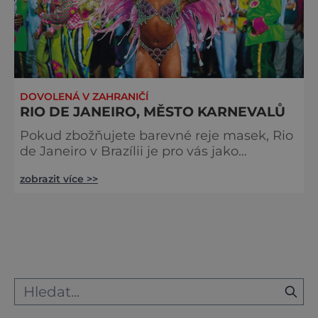
DOVOLENÁ V ZAHRANIČÍ
RIO DE JANEIRO, MĚSTO KARNEVALŮ
Pokud zbožňujete barevné reje masek, Rio
de Janeiro v Brazílii je pro vás jako
stvořené. Rio má totiž všechno. Horké
zobrazit více >>
slunce, úchvatné pláže, na hoře nad
městem obrovskou sochu Krista. A hlavně
ulice plné karnevalu, hudby a tance.
Brazilci říkají, že Bůh tvořil svět sedm dní a
z toho dva věnoval Riu. A pokud budete
nalétávat ze správného směru, bude vám
z výšky jasné, že to tak je: kus země vybíha