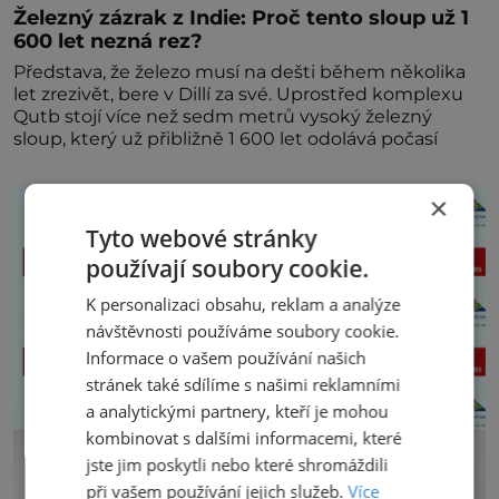
Železný zázrak z Indie: Proč tento sloup už 1
600 let nezná rez?
Představa, že železo musí na dešti během několika
let zrezivět, bere v Dillí za své. Uprostřed komplexu
Qutb stojí více než sedm metrů vysoký železný
sloup, který už přibližně 1 600 let odolává počasí
×
Tyto webové stránky
používají soubory cookie.
K personalizaci obsahu, reklam a analýze
návštěvnosti používáme soubory cookie.
Informace o vašem používání našich
stránek také sdílíme s našimi reklamními
a analytickými partnery, kteří je mohou
kombinovat s dalšími informacemi, které
jste jim poskytli nebo které shromáždili
při vašem používání jejich služeb.
Více