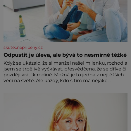
skutecnepribehy.cz
Odpustit je úleva, ale bývá to nesmírně těžké
Když se ukázalo, že si manžel našel milenku, rozhodla
jsem se trpělivě vyčkávat, přesvědčena, že se dříve či
později vrátí k rodině. Možná je to jedna z nejtěžších
věcí na světě. Ale každý, kdo s tím má nějaké
zkušenosti, se zapřísahá, že pokud odpustíte,
znatelně se vám uleví. Když se ke mně doneslo, že si
manžel pořídil milenku,