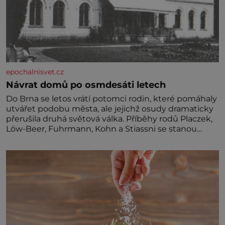
epochalnisvet.cz
Návrat domů po osmdesáti letech
Do Brna se letos vrátí potomci rodin, které pomáhaly
utvářet podobu města, ale jejichž osudy dramaticky
přerušila druhá světová válka. Příběhy rodů Placzek,
Löw-Beer, Fuhrmann, Kohn a Stiassni se stanou
jednou z hlavních dramaturgických linií festivalu
židovské kultury ŠTETL FEST 2026. Některé návraty
nejsou jednoduché. Místa, která si člověk pamatuje z
rodinných vyprávění, už dávno