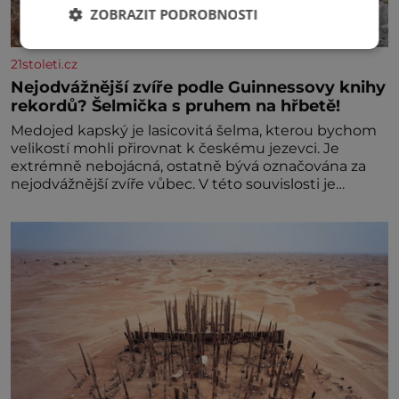
ZOBRAZIT PODROBNOSTI
21stoleti.cz
Nejodvážnější zvíře podle Guinnessovy knihy
rekordů? Šelmička s pruhem na hřbetě!
Medojed kapský je lasicovitá šelma, kterou bychom
velikostí mohli přirovnat k českému jezevci. Je
extrémně nebojácná, ostatně bývá označována za
nejodvážnější zvíře vůbec. V této souvislosti je
dokonc