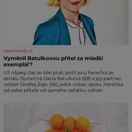
nasehvezdy.cz
Vyměnil Batulkovou přítel za mladší
exemplář?
Už nějaký čas se lidé ptali, jestli jsou herečka ze
seriálu Slunečná Dana Batulková (68) a její partner,
režisér Ondřej Zajíc (56), ještě vůbec spolu. Herečka
od sebe přítele od samého začátku odhán