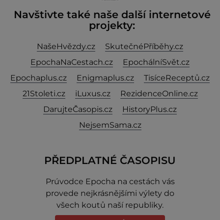
Navštivte také naše další internetové
projekty:
NašeHvězdy.cz
SkutečnéPříběhy.cz
EpochaNaCestach.cz
EpochálníSvět.cz
Epochaplus.cz
Enigmaplus.cz
TisíceReceptů.cz
21Stoleti.cz
iLuxus.cz
RezidenceOnline.cz
DarujteČasopis.cz
HistoryPlus.cz
NejsemSama.cz
PŘEDPLATNÉ ČASOPISU
Prúvodce Epocha na cestách vás
provede nejkrásnějšími výlety do
všech koutů naší republiky.