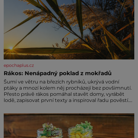
epochaplus.cz
Rákos: Nenápadný poklad z mokřadů
Šumí ve větru na březích rybníků, ukrývá vodní
ptáky a mnozí kolem něj procházejí bez povšimnutí.
Přesto právě rákos pomáhal stavět domy, vyrábět
lodě, zapisovat první texty a inspiroval řadu pověstí.
Tato skromná, ale užitečná rostlina provází člověka
už tisíce let. Většina lidí vnímá rákos jen jako
obyčejnou kulisu letního koupání. Stačí se však
podívat