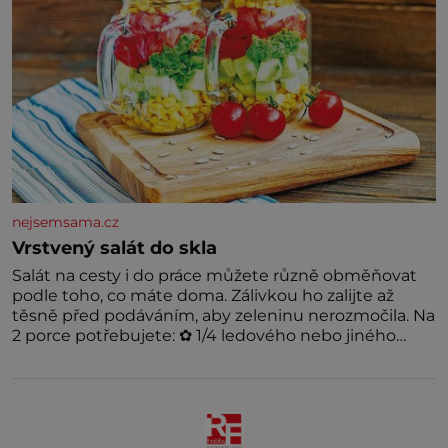
nejsemsama.cz
Vrstvený salát do skla
Salát na cesty i do práce můžete různě obměňovat
podle toho, co máte doma. Zálivkou ho zalijte až
těsně před podáváním, aby zeleninu nerozmočila. Na
2 porce potřebujete: ✿ 1/4 ledového nebo jiného
salátu (římský salát, polníček…) ✿ 1 malá konzerva
kukuřice ✿ ½ okurky ✿ 2 rajčata Zálivka: ✿ 4 lžíce
olivového oleje ✿ 1 lžíci citronové šťávy ✿ ½ stroužku