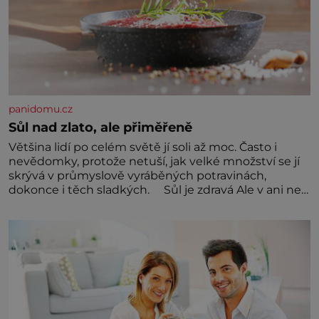
panidomu.cz
Sůl nad zlato, ale přiměřeně
Většina lidí po celém světě jí soli až moc. Často i
nevědomky, protože netuší, jak velké množství se jí
skrývá v průmyslově vyráběných potravinách,
dokonce i těch sladkých. Sůl je zdravá Ale v ani ne
třetinovém množství, než je pro většinu populace
běžné. Její základní složky– sodík a chlór – jsou
zásadní pro správné hospodaření