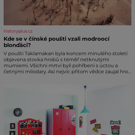
historyplus.cz
Kde se v čínské poušti vzali modroocí
blonďáci?
V poušti Taklamakan byla koncem minulého století
objevena stovka hrobů s téměř netknutými
mumiemi. Všichni mrtví byli pohřbeni s úctou a
četnými milodary. Asi nejvíc přitom vědce zaujal hrob
tříměsíčního chlapečka s modrou filcovou čapkou, z
níž se draly blonďaté vlásky. Fakt, že jsou těla
dávných lidí nesmírně dobře zachovalá, přičítají
odborníci zdejším klimatickým podmínkám. Sucho,
prosolené písky a extrémně