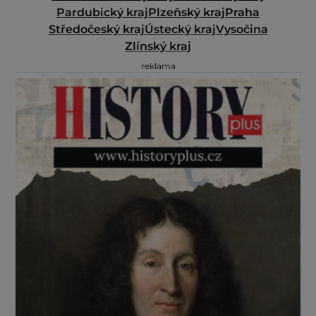
Pardubický kraj
Plzeňský kraj
Praha
Středočeský kraj
Ústecký kraj
Vysočina
Zlínský kraj
reklama