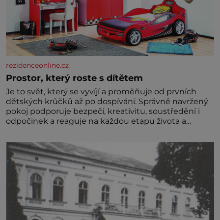
rezidenceonline.cz
Prostor, který roste s dítětem
Je to svět, který se vyvíjí a proměňuje od prvních
dětských krůčků až po dospívání. Správně navržený
pokoj podporuje bezpečí, kreativitu, soustředění i
odpočinek a reaguje na každou etapu života a
specifické potřeby dítěte. Pro nejmenší je klíčová
jednoduchost, měkkost a bezpečí, proto by pokoj
miminka měl působit především klidně a útulně.
Předškolní věk je