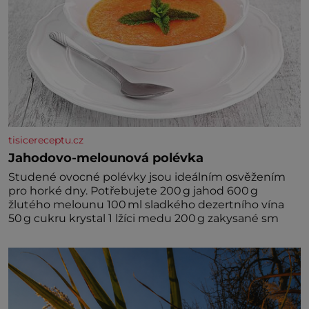
tisicereceptu.cz
Jahodovo-melounová polévka
Studené ovocné polévky jsou ideálním osvěžením
pro horké dny. Potřebujete 200 g jahod 600 g
žlutého melounu 100 ml sladkého dezertního vína
50 g cukru krystal 1 lžíci medu 200 g zakysané sm