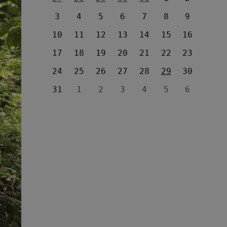
3
4
5
6
7
8
9
10
11
12
13
14
15
16
17
18
19
20
21
22
23
24
25
26
27
28
29
30
31
1
2
3
4
5
6