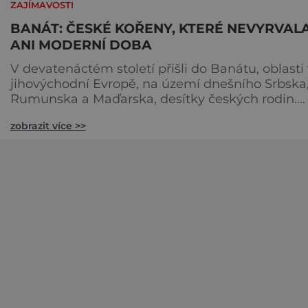
ZAJÍMAVOSTI
BANÁT: ČESKÉ KOŘENY, KTERÉ NEVYRVAL
ANI MODERNÍ DOBA
V devatenáctém století přišli do Banátu, oblasti 
jihovýchodní Evropě, na území dnešního Srbska
Rumunska a Maďarska, desítky českých rodin.
Dodnes tu v šesti rumunských vesnicích uslyšít
zobrazit více >>
češtinu a poznáte tradice, které se již v Česku
nedrží. Vyrazte za krajany, kteří žijí poklidným
vesnickým životem a nasajte atmosféru dob
minulých. [caption id="attachment_85951"
align="alignnone" width