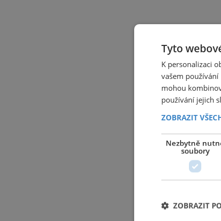
Tyto webové
K personalizaci 
vašem používání n
mohou kombinovat
používání jejich 
ZOBRAZIT VŠEC
Nezbytně nutn
soubory
ZOBRAZIT P