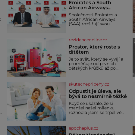
Emirates a South
African Airways
rozšiřují partnerství.
Společnosti Emirates a
Cestujícím nově
t
South African Airways
zpřístupní dalších
(SAA) rozšiřují svou
devět destinací v jižní a
dlouholetou codesharovou
spolupráci. Nová reciproční
střední Africe
dohoda zpřístupní
rezidenceonline.cz
cestujícím devět dalších
destinací v jižní a střední
Prostor, který roste s
Africe a u
dítětem
Je to svět, který se vyvíjí a
proměňuje od prvních
dětských krůčků až po
dospívání. Správně
navržený pokoj podporuje
bezpečí, kreativitu,
skutecnepribehy.cz
soustředění i odpočinek a
reaguje na každou etapu
Odpustit je úleva, ale
života a specifické potřeby
bývá to nesmírně těžké
dítěte. Pro nejmenší je
Když se ukázalo, že si
klíčová jednoduchost,
manžel našel milenku,
měkkost a bezpečí, proto
,
rozhodla jsem se trpělivě
by pokoj miminka měl
vyčkávat, přesvědčena, že
působit především klidně a
se dříve či později vrátí k
útulně. Předškolní věk je
rodině. Možná je to jedna z
epochaplus.cz
nejtěžších věcí na světě. Ale
každý, kdo s tím má nějaké