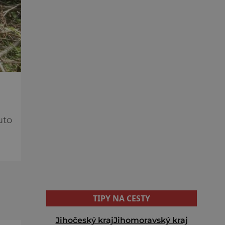
uto
t na
py
TIPY NA CESTY
Jihočeský kraj
Jihomoravský kraj