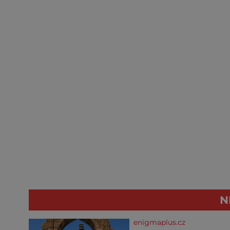
N
enigmaplus.cz