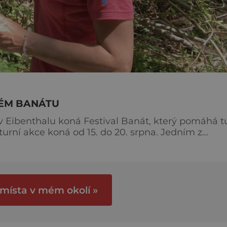
KÉM BANÁTU
ibenthalu koná Festival Banát, který pomáhá t
lturní akce koná od 15. do 20. srpna. Jedním z
pestrého kulturního programu si hosté mohou vyjí
 horách. Mezi českými cestovateli, turisty i tram
 místa v mém okolí »