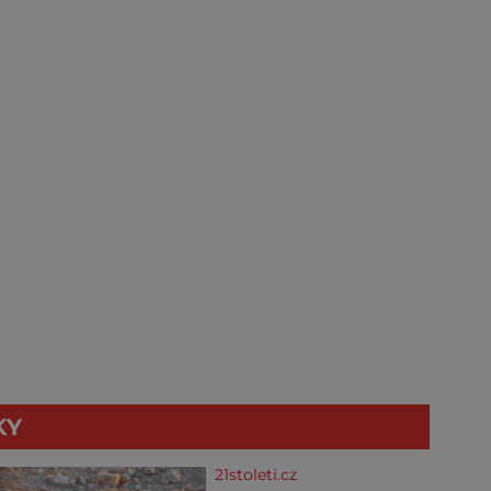
KY
21stoleti.cz