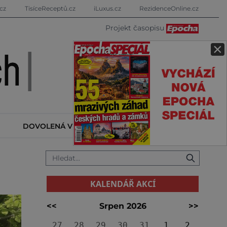
cz
TisíceReceptů.cz
iLuxus.cz
RezidenceOnline.cz
Projekt časopisu
×
DOVOLENÁ V ZAHRANIČÍ
KALENDÁŘ AKCÍ
KALENDÁŘ AKCÍ
<<
Srpen 2026
>>
27
28
29
30
31
1
2