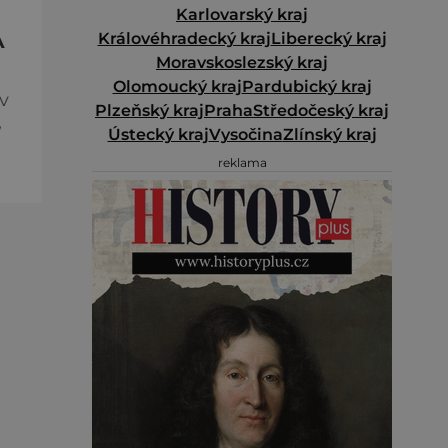
Karlovarský kraj
Královéhradecký kraj
Liberecký kraj
A
Moravskoslezský kraj
Olomoucký kraj
Pardubický kraj
v
Plzeňský kraj
Praha
Středočeský kraj
,
Ústecký kraj
Vysočina
Zlínský kraj
reklama
e