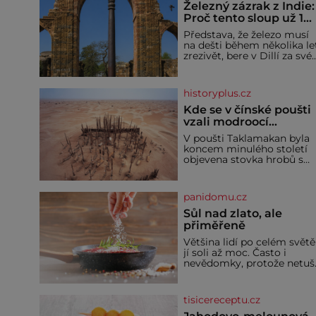
Železný zázrak z Indie:
Proč tento sloup už 1
600 let nezná rez?
Představa, že železo musí
na dešti během několika le
zrezivět, bere v Dillí za své.
Uprostřed komplexu Qutb
stojí více než sedm metrů
vysoký železný sloup, který
historyplus.cz
už přibližně 1 600 let
odolává počasí
Kde se v čínské poušti
vzali modroocí
blonďáci?
V poušti Taklamakan byla
koncem minulého století
objevena stovka hrobů s
téměř netknutými
mumiemi. Všichni mrtví
byli pohřbeni s úctou a
panidomu.cz
četnými milodary. Asi
nejvíc přitom vědce zaujal
Sůl nad zlato, ale
hrob tříměsíčního
přiměřeně
chlapečka s modrou
Většina lidí po celém světě
filcovou čapkou, z níž se
jí soli až moc. Často i
draly blonďaté vlásky. Fakt,
nevědomky, protože netuší
že jsou těla dávných lidí
jak velké množství se jí
nesmírně dobře zachovalá,
skrývá v průmyslově
přičítají odborníci zdejším
vyráběných potravinách,
klimatickým podmínkám.
tisicereceptu.cz
dokonce i těch sladkých.
Sucho, prosolené písky a
Sůl je zdravá Ale v ani ne