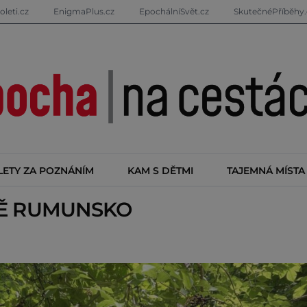
oleti.cz
EnigmaPlus.cz
EpochálníSvět.cz
SkutečnéPříběhy.
LETY ZA POZNÁNÍM
KAM S DĚTMI
TAJEMNÁ MÍSTA
TĚ
RUMUNSKO