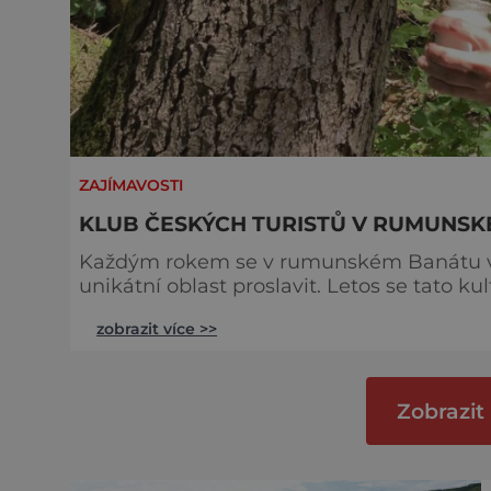
ZAJÍMAVOSTI
KLUB ČESKÝCH TURISTŮ V RUMUNS
Každým rokem se v rumunském Banátu v E
unikátní oblast proslavit. Letos se tato ku
partnerů je Klub českých turistů. Kromě 
zobrazit více >>
výlety po označených trasách v Almašských
je tato oblast Banátu stále oblíbeně
Zobrazit