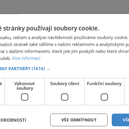
 stránky používají soubory cookie.
obsahu, reklam a analýze návštěvnosti používáme soubory cookie.
ašich stránek také sdílíme s našimi reklamními a analytickými par
 s dalšími informacemi, které jste jim poskytli nebo které shro
služeb.
Více informací
HNY PARTNERY
(1616) →
é
Výkonové
Soubory cílení
Funkční soubory
soubory
ODROBNOSTI
VŠE ODMÍTNOUT
VŠ