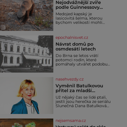
Nejodvážnější zvíře
podle Guinnessovy
knihy rekordů?
Medojed kapský je
Šelmička s pruhem na
lasicovitá šelma, kterou
hřbetě!
bychom velikostí mohli
přirovnat k českému
jezevci. Je extrémně
nebojácná, ostatně bývá
epochalnisvet.cz
označována za
nejodvážnější zvíře vůbec. V
Návrat domů po
této souvislosti je dokonc
osmdesáti letech
Do Brna se letos vrátí
potomci rodin, které
pomáhaly utvářet podobu
města, ale jejichž osudy
dramaticky přerušila druhá
světová válka. Příběhy rodů
nasehvezdy.cz
Placzek, Löw-Beer,
Fuhrmann, Kohn a Stiassni
Vyměnil Batulkovou
se stanou jednou z hlavních
přítel za mladší
dramaturgických linií
exemplář?
Už nějaký čas se lidé ptali,
festivalu židovské kultury
jestli jsou herečka ze seriálu
ŠTETL FEST 2026. Některé
Slunečná Dana Batulková
návraty nejsou jednoduché.
(68) a její partner, režisér
Místa, která si člověk
Ondřej Zajíc (56), ještě
pamatuje z rodinných
vůbec spolu. Herečka od
vyprávění, už dávno
nejsemsama.cz
sebe přítele od samého
začátku odhán