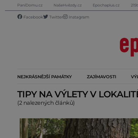
PaníDomu.cz
NašeHvězdy.cz
Epochaplus.cz
21St
Facebook
Twitter
Instagram
NEJKRÁSNĚJŠÍ PAMÁTKY
ZAJÍMAVOSTI
VÝ
TIPY NA VÝLETY V LOKALI
(2 nalezených článků)