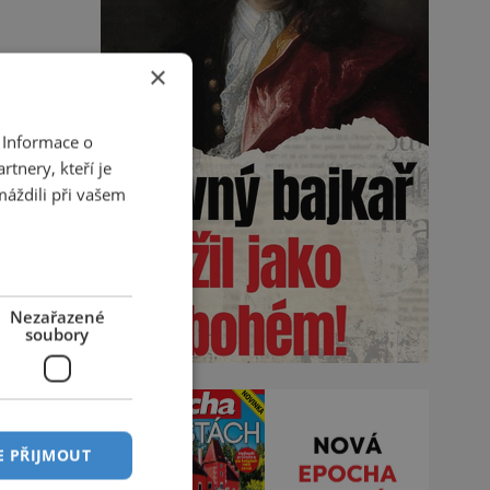
×
 Informace o
tnery, kteří je
máždili při vašem
Nezařazené
soubory
E PŘIJMOUT