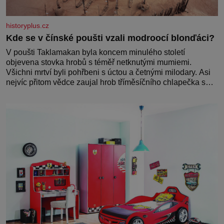
historyplus.cz
Kde se v čínské poušti vzali modroocí blonďáci?
V poušti Taklamakan byla koncem minulého století
objevena stovka hrobů s téměř netknutými mumiemi.
Všichni mrtví byli pohřbeni s úctou a četnými milodary. Asi
nejvíc přitom vědce zaujal hrob tříměsíčního chlapečka s
modrou filcovou čapkou, z níž se draly blonďaté vlásky.
Fakt, že jsou těla dávných lidí nesmírně dobře zachovalá,
přičítají odborníci zdejším klimatickým podmínkám. Sucho,
prosolené písky a extrémně