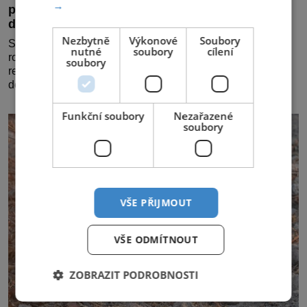
→
partnerství. Cestujícím nově zpřístupní dalších
devět destinací v jižní a střední Africe
Nezbytně
Výkonové
Soubory
Společnosti Emirates a South African Airways (SAA)
nutné
soubory
cílení
rozšiřují svou dlouholetou codesharovou spolupráci. Nová
soubory
reciproční dohoda zpřístupní cestujícím devět dalších
destinací v jižní a střední Africe a u
Funkční soubory
Nezařazené
soubory
VŠE PŘIJMOUT
VŠE ODMÍTNOUT
ZOBRAZIT PODROBNOSTI