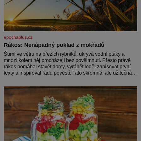
epochaplus.cz
Rákos: Nenápadný poklad z mokřadů
Šumí ve větru na březích rybníků, ukrývá vodní ptáky a
mnozí kolem něj procházejí bez povšimnutí. Přesto právě
rákos pomáhal stavět domy, vyrábět lodě, zapisovat první
texty a inspiroval řadu pověstí. Tato skromná, ale užitečná
rostlina provází člověka už tisíce let. Většina lidí vnímá
rákos jen jako obyčejnou kulisu letního koupání. Stačí se
však podívat