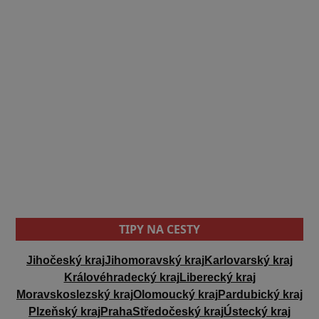
TIPY NA CESTY
Jihočeský kraj
Jihomoravský kraj
Karlovarský kraj
Královéhradecký kraj
Liberecký kraj
Moravskoslezský kraj
Olomoucký kraj
Pardubický kraj
Plzeňský kraj
Praha
Středočeský kraj
Ústecký kraj