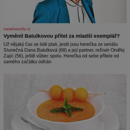
nasehvezdy.cz
Vyměnil Batulkovou přítel za mladší exemplář?
Už nějaký čas se lidé ptali, jestli jsou herečka ze seriálu
Slunečná Dana Batulková (68) a její partner, režisér Ondřej
Zajíc (56), ještě vůbec spolu. Herečka od sebe přítele od
samého začátku odhán