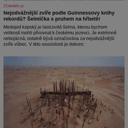
21stoleti.cz
Nejodvážnější zvíře podle Guinnessovy knihy
rekordů? Šelmička s pruhem na hřbetě!
Medojed kapský je lasicovitá šelma, kterou bychom
velikostí mohli přirovnat k českému jezevci. Je extrémně
nebojácná, ostatně bývá označována za nejodvážnější
zvíře vůbec. V této souvislosti je dokonc