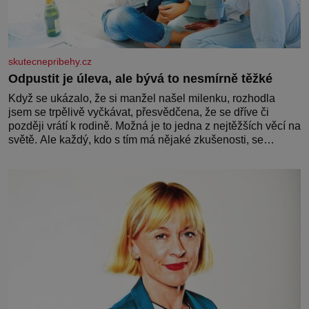
skutecnepribehy.cz
Odpustit je úleva, ale bývá to nesmírně těžké
Když se ukázalo, že si manžel našel milenku, rozhodla
jsem se trpělivě vyčkávat, přesvědčena, že se dříve či
později vrátí k rodině. Možná je to jedna z nejtěžších věcí na
světě. Ale každý, kdo s tím má nějaké zkušenosti, se
zapřísahá, že pokud odpustíte, znatelně se vám uleví. Když
se ke mně doneslo, že si manžel pořídil milenku,