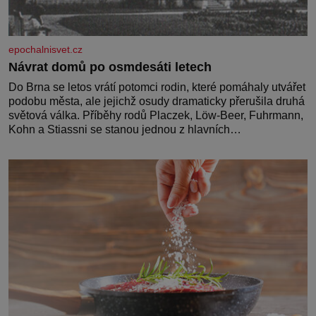
epochalnisvet.cz
Návrat domů po osmdesáti letech
Do Brna se letos vrátí potomci rodin, které pomáhaly utvářet
podobu města, ale jejichž osudy dramaticky přerušila druhá
světová válka. Příběhy rodů Placzek, Löw-Beer, Fuhrmann,
Kohn a Stiassni se stanou jednou z hlavních
dramaturgických linií festivalu židovské kultury ŠTETL
FEST 2026. Některé návraty nejsou jednoduché. Místa,
která si člověk pamatuje z rodinných vyprávění, už dávno