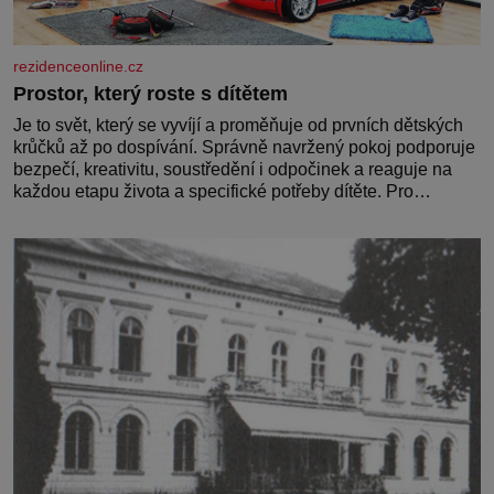
rezidenceonline.cz
Prostor, který roste s dítětem
Je to svět, který se vyvíjí a proměňuje od prvních dětských
krůčků až po dospívání. Správně navržený pokoj podporuje
bezpečí, kreativitu, soustředění i odpočinek a reaguje na
každou etapu života a specifické potřeby dítěte. Pro
nejmenší je klíčová jednoduchost, měkkost a bezpečí, proto
by pokoj miminka měl působit především klidně a útulně.
Předškolní věk je