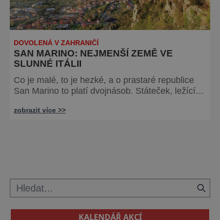
DOVOLENÁ V ZAHRANIČÍ
SAN MARINO: NEJMENŠÍ ZEMĚ VE
SLUNNÉ ITÁLII
Co je malé, to je hezké, a o prastaré republice
San Marino to platí dvojnásob. Státeček, ležící
na 61 km2 nedaleko Jaderského moře sahá až
zobrazit více >>
do roku 301 n. l., kdy tu svatý Marinus založil
klášter. Roku 1253 vznikla nezávislá země na
kopci, která vás zcela okouzlí. San Marino tvoří
hradbami obehnaná Citta neboli město na
vysokých pahorcích, a půvabný okolní region
odpovídající velikostí centru P
KALENDÁŘ AKCÍ