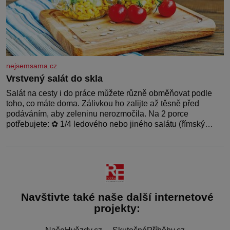
nejsemsama.cz
Vrstvený salát do skla
Salát na cesty i do práce můžete různě obměňovat podle
toho, co máte doma. Zálivkou ho zalijte až těsně před
podáváním, aby zeleninu nerozmočila. Na 2 porce
potřebujete: ✿ 1/4 ledového nebo jiného salátu (římský
salát, polníček…) ✿ 1 malá konzerva kukuřice ✿ ½ okurky
✿ 2 rajčata Zálivka: ✿ 4 lžíce olivového oleje ✿ 1 lžíci
citronové šťávy ✿ ½ stroužku
Navštivte také naše další internetové
projekty: