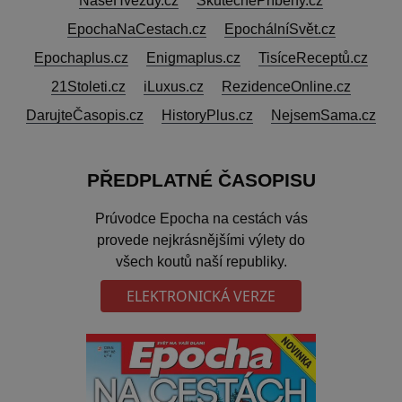
NašeHvězdy.cz
SkutečnéPříběhy.cz
EpochaNaCestach.cz
EpochálníSvět.cz
Epochaplus.cz
Enigmaplus.cz
TisíceReceptů.cz
21Stoleti.cz
iLuxus.cz
RezidenceOnline.cz
DarujteČasopis.cz
HistoryPlus.cz
NejsemSama.cz
PŘEDPLATNÉ ČASOPISU
Prúvodce Epocha na cestách vás
provede nejkrásnějšími výlety do
všech koutů naší republiky.
ELEKTRONICKÁ VERZE