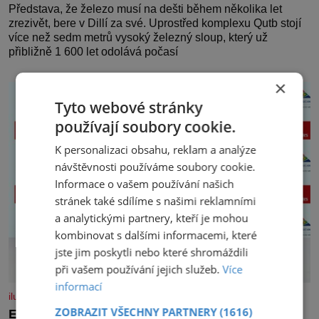
Představa, že železo musí na dešti během několika let
zrezivět, bere v Dillí za své. Uprostřed komplexu Qutb stojí
více než sedm metrů vysoký železný sloup, který už
přibližně 1 600 let odolává počasí
×
Tyto webové stránky
používají soubory cookie.
K personalizaci obsahu, reklam a analýze
návštěvnosti používáme soubory cookie.
Informace o vašem používání našich
stránek také sdílíme s našimi reklamními
a analytickými partnery, kteří je mohou
kombinovat s dalšími informacemi, které
jste jim poskytli nebo které shromáždili
při vašem používání jejich služeb.
Více
informací
iluxus.cz
ZOBRAZIT VŠECHNY PARTNERY
(1616)
Emirates a South African Airways rozšiřují