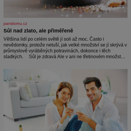
panidomu.cz
Sůl nad zlato, ale přiměřeně
Většina lidí po celém světě jí soli až moc. Často i
nevědomky, protože netuší, jak velké množství se jí skrývá v
průmyslově vyráběných potravinách, dokonce i těch
sladkých. Sůl je zdravá Ale v ani ne třetinovém množství,
než je pro většinu populace běžné. Její základní složky–
sodík a chlór – jsou zásadní pro správné hospodaření