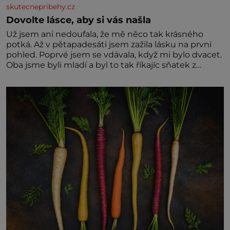
skutecnepribehy.cz
Dovolte lásce, aby si vás našla
Už jsem ani nedoufala, že mě něco tak krásného
potká. Až v pětapadesáti jsem zažila lásku na první
pohled. Poprvé jsem se vdávala, když mi bylo dvacet.
Oba jsme byli mladí a byl to tak říkajíc sňatek z
rozumu. Rodiče nás dali dohromady, Toník byl dobře
zaopatřený mladý muž. Manželství nám oběma moc
nesvědčilo, brzy jsme zjistili, že