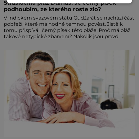
Strašidelná pláž Dumas: Je černý písek
podhoubím, ze kterého roste zlo?
V indickém svazovém státu Gudžarát se nachází část
pobřeží, které má hodně temnou pověst. Jistě k
tomu přispívá i černý písek této pláže. Proč má pláž
takové netypické zbarvení? Nakolik jsou pravd