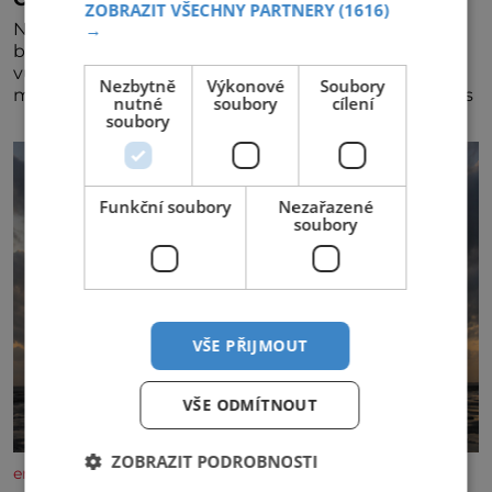
ZOBRAZIT VŠECHNY PARTNERY
(1616)
→
Nedávno se povídalo, že má Dana Syslová (80)
blízkého přítele, který je jí oporou. Ale je to ještě
vůbec pravda? V posledních dnech čím dál častěji
Nezbytně
Výkonové
Soubory
mluví o svém odchodu. Dohnala ji snad samota? Půs
nutné
soubory
cílení
soubory
Funkční soubory
Nezařazené
soubory
VŠE PŘIJMOUT
VŠE ODMÍTNOUT
ZOBRAZIT PODROBNOSTI
enigmaplus.cz