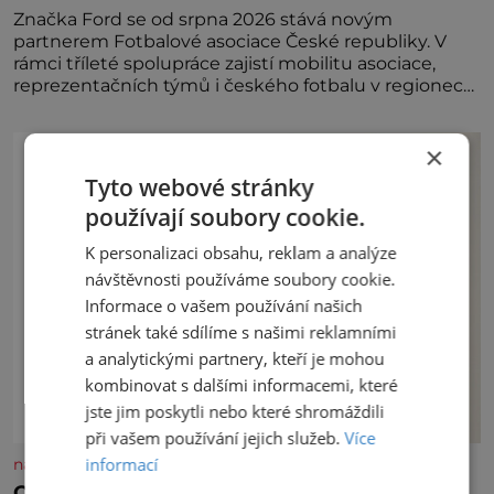
Značka Ford se od srpna 2026 stává novým
partnerem Fotbalové asociace České republiky. V
rámci tříleté spolupráce zajistí mobilitu asociace,
reprezentačních týmů i českého fotbalu v regionech.
Partner
×
Tyto webové stránky
používají soubory cookie.
K personalizaci obsahu, reklam a analýze
návštěvnosti používáme soubory cookie.
Informace o vašem používání našich
stránek také sdílíme s našimi reklamními
a analytickými partnery, kteří je mohou
kombinovat s dalšími informacemi, které
jste jim poskytli nebo které shromáždili
při vašem používání jejich služeb.
Více
informací
nasehvezdy.cz
Osamělá herečka Syslová všechno vzdala?