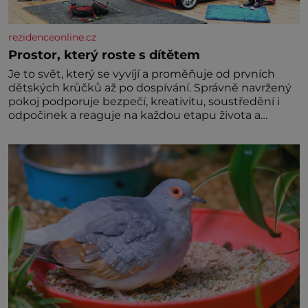
rezidenceonline.cz
Prostor, který roste s dítětem
Je to svět, který se vyvíjí a proměňuje od prvních
dětských krůčků až po dospívání. Správně navržený
pokoj podporuje bezpečí, kreativitu, soustředění i
odpočinek a reaguje na každou etapu života a
specifické potřeby dítěte. Pro nejmenší je klíčová
jednoduchost, měkkost a bezpečí, proto by pokoj
miminka měl působit především klidně a útulně.
Předškolní věk je