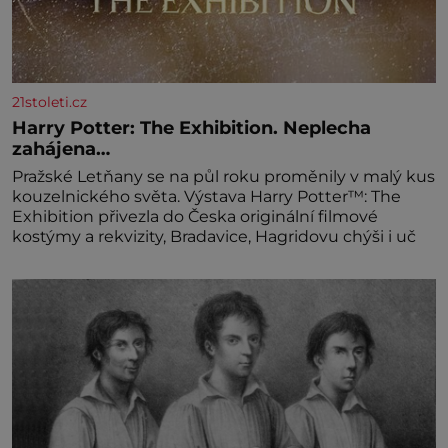
21stoleti.cz
Harry Potter: The Exhibition. Neplecha
zahájena…
Pražské Letňany se na půl roku proměnily v malý kus
kouzelnického světa. Výstava Harry Potter™: The
Exhibition přivezla do Česka originální filmové
kostýmy a rekvizity, Bradavice, Hagridovu chýši i uč