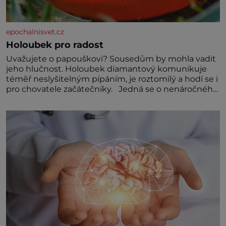
epochalnisvet.cz
Holoubek pro radost
Uvažujete o papouškovi? Sousedům by mohla vadit
jeho hlučnost. Holoubek diamantový komunikuje
téměř neslyšitelným pípáním, je roztomilý a hodí se i
pro chovatele začátečníky. Jedná se o nenáročného
klidného ptáčka, který většinu dne jen posedává.
Hodně času tráví na zemi, kde sbírá zbytky semínek
Jeho domovinou je prakticky celá Austrálie s
výjimkou pobřežní oblasti.