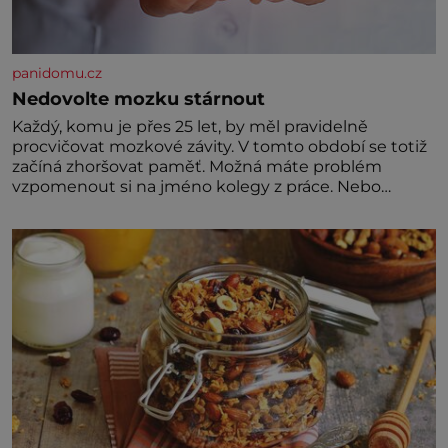
panidomu.cz
Nedovolte mozku stárnout
Každý, komu je přes 25 let, by měl pravidelně
procvičovat mozkové závity. V tomto období se totiž
začíná zhoršovat paměť. Možná máte problém
vzpomenout si na jméno kolegy z práce. Nebo
marně v paměti lovíte název knížky, kterou jste
nedávno přečetli. Je to opravdu tak, s věkem jako
kdyby se paměť rozhodla stávkovat. Cvičte