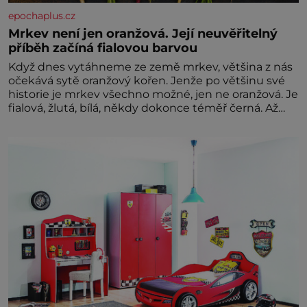
epochaplus.cz
Mrkev není jen oranžová. Její neuvěřitelný
příběh začíná fialovou barvou
Když dnes vytáhneme ze země mrkev, většina z nás
očekává sytě oranžový kořen. Jenže po většinu své
historie je mrkev všechno možné, jen ne oranžová. Je
fialová, žlutá, bílá, někdy dokonce téměř černá. Až
díky stovkám let pečlivého šlechtění se z ní stává
zelenina, bez které si českou zahradu ani
nedokážeme představit. Její příběh je