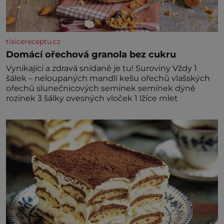
tisicereceptu.cz
Domácí ořechová granola bez cukru
Vynikající a zdravá snídaně je tu! Suroviny Vždy 1
šálek – neloupaných mandlí kešu ořechů vlašských
ořechů slunečnicových semínek semínek dýně
rozinek 3 šálky ovesných vloček 1 lžíce mlet