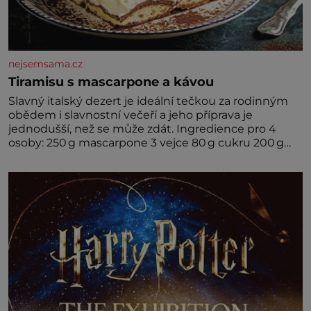
nejsemsama.cz
Tiramisu s mascarpone a kávou
Slavný italský dezert je ideální tečkou za rodinným
obědem i slavnostní večeří a jeho příprava je
jednodušší, než se může zdát. Ingredience pro 4
osoby: 250 g mascarpone 3 vejce 80 g cukru 200 g
cukrářských piškotů 250 ml silné kávy 2 lžíce
amaretta kakao na posypání Postup: Oddělte
žloutky od bílků. Žloutky vyšlehejte s cukrem do
světlé pěny a postupně do nich vmíchejte
mascarpone, aby vznikl hladký