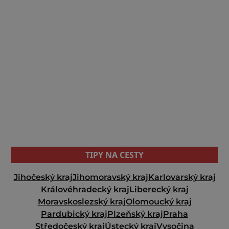
TIPY NA CESTY
Jihočeský kraj
Jihomoravský kraj
Karlovarský kraj
Královéhradecký kraj
Liberecký kraj
Moravskoslezský kraj
Olomoucký kraj
Pardubický kraj
Plzeňský kraj
Praha
Středočeský kraj
Ústecký kraj
Vysočina