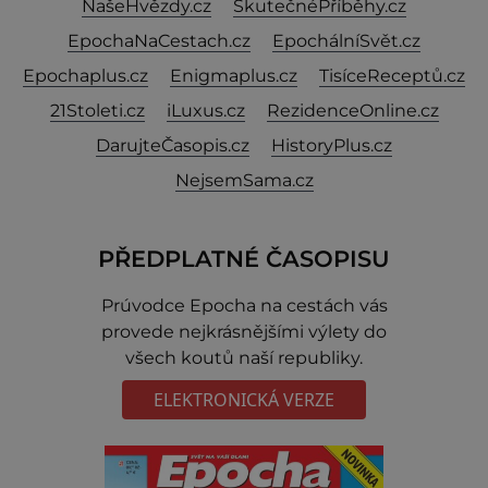
NašeHvězdy.cz
SkutečnéPříběhy.cz
EpochaNaCestach.cz
EpochálníSvět.cz
Epochaplus.cz
Enigmaplus.cz
TisíceReceptů.cz
21Stoleti.cz
iLuxus.cz
RezidenceOnline.cz
DarujteČasopis.cz
HistoryPlus.cz
NejsemSama.cz
PŘEDPLATNÉ ČASOPISU
Prúvodce Epocha na cestách vás
provede nejkrásnějšími výlety do
všech koutů naší republiky.
ELEKTRONICKÁ VERZE