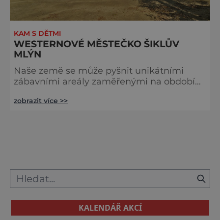
KAM S DĚTMI
WESTERNOVÉ MĚSTEČKO ŠIKLŮV
MLÝN
Naše země se může pyšnit unikátními
zábavními areály zaměřenými na období
kovbojů a indiánů. Jedním z těchto areálů
zobrazit více >>
je i Šiklův mlýn – westernové městečko,
které leží v údolí řeky Bobrůvky ve Zvoli
nad Pernštejnem. Areál je nejoblíbenější
právě u rodin s dětmi, které do něho
vyrážejí na jednodenní či dvoudenní výlety.
Dětské oči se rozzáří především při celé
řadě vystoupení, mezi kterými nechyb
KALENDÁŘ AKCÍ