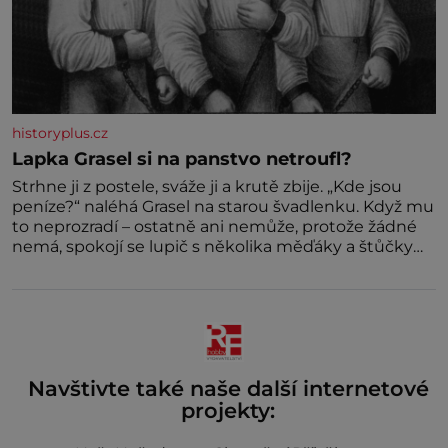
historyplus.cz
Lapka Grasel si na panstvo netroufl?
Strhne ji z postele, sváže ji a krutě zbije. „Kde jsou
peníze?“ naléhá Grasel na starou švadlenku. Když mu
to neprozradí – ostatně ani nemůže, protože žádné
nemá, spokojí se lupič s několika měďáky a štůčky
látky. Zraněná žena pár dní nato umírá. Je to muž
nebývale krutý. Jeho činy budí hrůzu ještě dlouho po
jeho smrti
Navštivte také naše další internetové
projekty: