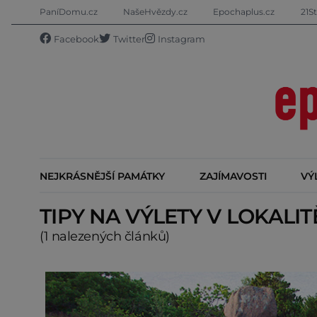
PaníDomu.cz
NašeHvězdy.cz
Epochaplus.cz
21St
Facebook
Twitter
Instagram
NEJKRÁSNĚJŠÍ PAMÁTKY
ZAJÍMAVOSTI
VÝ
TIPY NA VÝLETY V LOKALI
(1 nalezených článků)