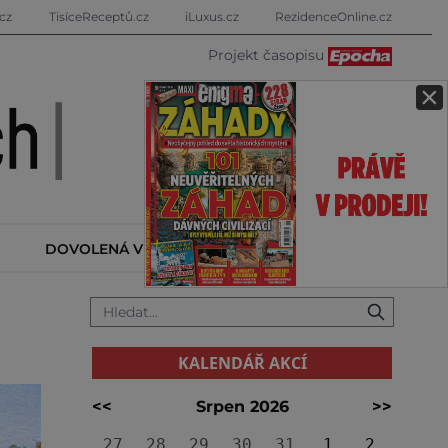
cz
TisíceReceptů.cz
iLuxus.cz
RezidenceOnline.cz
Projekt časopisu
×
DOVOLENÁ V ZAHRANIČÍ
KALENDÁŘ AKCÍ
KALENDÁŘ AKCÍ
<<
Srpen 2026
>>
27
28
29
30
31
1
2