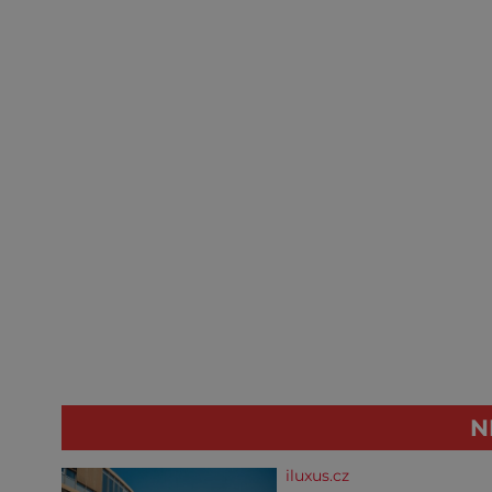
N
iluxus.cz