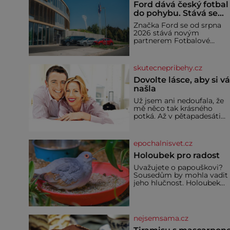
Ford dává český fotbal
do pohybu. Stává se
novým partnerem
Značka Ford se od srpna
FAČR
2026 stává novým
partnerem Fotbalové
asociace České republiky. 
rámci tříleté spolupráce
zajistí mobilitu asociace,
skutecnepribehy.cz
reprezentačních týmů i
českého fotbalu v
Dovolte lásce, aby si v
regionech. Partner
našla
Už jsem ani nedoufala, že
mě něco tak krásného
potká. Až v pětapadesáti
jsem zažila lásku na první
pohled. Poprvé jsem se
vdávala, když mi bylo
epochalnisvet.cz
dvacet. Oba jsme byli mlad
a byl to tak říkajíc sňatek z
Holoubek pro radost
rozumu. Rodiče nás dali
Uvažujete o papouškovi?
dohromady, Toník byl dob
Sousedům by mohla vadit
zaopatřený mladý muž.
jeho hlučnost. Holoubek
Manželství nám oběma
diamantový komunikuje
moc nesvědčilo, brzy jsme
téměř neslyšitelným
zjistili, že
pípáním, je roztomilý a ho
se i pro chovatele
nejsemsama.cz
začátečníky. Jedná se o
nenáročného klidného