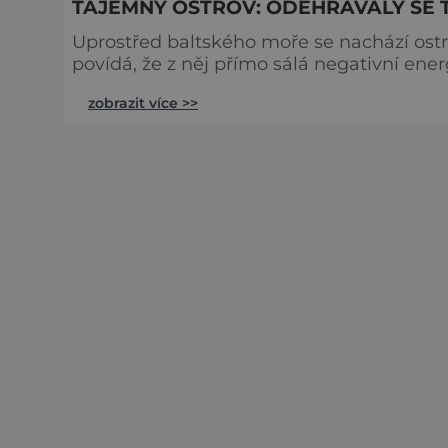
TAJEMNÝ OSTROV: ODEHRÁVALY SE 
Uprostřed baltského moře se nachází ostr
povídá, že z něj přímo sálá negativní ener
na sabaty a prováděly tam různé rituály. Ko
zobrazit více >>
ostrov uprostřed baltského moře je součá