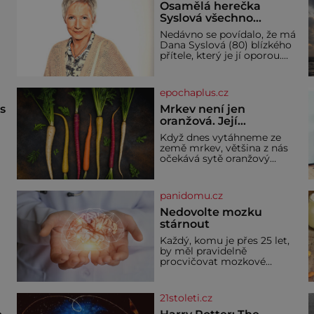
Osamělá herečka
Syslová všechno
vzdala?
Nedávno se povídalo, že má
Dana Syslová (80) blízkého
přítele, který je jí oporou.
V
Ale je to ještě vůbec
pravda? V posledních dnech
čím dál častěji mluví o
epochaplus.cz
svém odchodu. Dohnala ji
snad samota? Půs
ás
Mrkev není jen
oranžová. Její
neuvěřitelný příběh
Když dnes vytáhneme ze
začíná fialovou barvou
země mrkev, většina z nás
očekává sytě oranžový
kořen. Jenže po většinu své
historie je mrkev všechno
možné, jen ne oranžová. Je
panidomu.cz
í
fialová, žlutá, bílá, někdy
dokonce téměř černá. Až
Nedovolte mozku
díky stovkám let pečlivého
stárnout
ře
šlechtění se z ní stává
Každý, komu je přes 25 let,
zelenina, bez které si českou
by měl pravidelně
zahradu ani nedokážeme
procvičovat mozkové
představit. Její příběh je
závity. V tomto období se
dí
totiž začíná zhoršovat
paměť. Možná máte
21stoleti.cz
problém vzpomenout si na
jméno kolegy z práce. Nebo