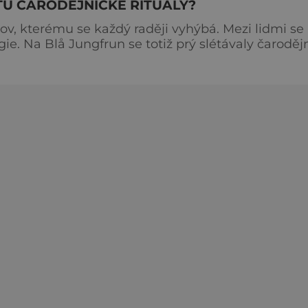
TU ČARODĚJNICKÉ RITUÁLY?
ov, kterému se každý raději vyhýbá. Mezi lidmi se
gie. Na Blå Jungfrun se totiž prý slétávaly čaroděj
nají se tam snad tajemné obřady dodnes? Nevelký
stí švédského