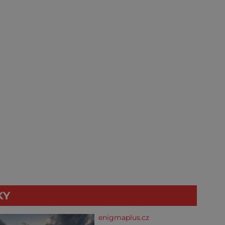
KY
enigmaplus.cz