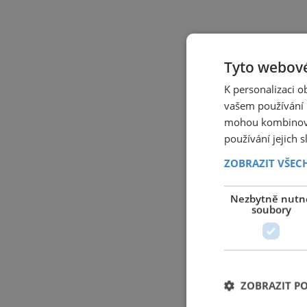
Tyto webové
K personalizaci 
vašem používání n
mohou kombinovat
používání jejich 
ZOBRAZIT VŠEC
Nezbytně nutn
soubory
ZOBRAZIT P