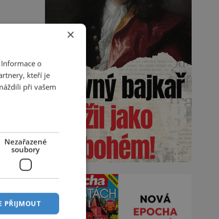
×
 Informace o
tnery, kteří je
máždili při vašem
Nezařazené
soubory
E PŘIJMOUT