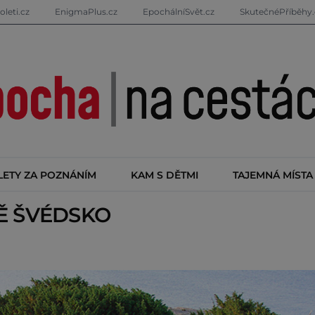
oleti.cz
EnigmaPlus.cz
EpochálníSvět.cz
SkutečnéPříběhy.
LETY ZA POZNÁNÍM
KAM S DĚTMI
TAJEMNÁ MÍSTA
TĚ
ŠVÉDSKO