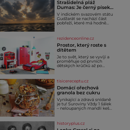
Strašidelná pláž
Dumas: Je černý písek
podhoubím, ze kterého
V indickém svazovém státu
roste zlo?
Gudžarát se nachází část
pobřeží, které má hodně
temnou pověst. Jistě k
tomu přispívá i černý písek
této pláže. Proč má pláž
rezidenceonline.cz
takové netypické zbarvení?
Nakolik jsou pravd
Prostor, který roste s
dítětem
Je to svět, který se vyvíjí a
proměňuje od prvních
dětských krůčků až po
dospívání. Správně
navržený pokoj podporuje
bezpečí, kreativitu,
tisicereceptu.cz
soustředění i odpočinek a
reaguje na každou etapu
Domácí ořechová
života a specifické potřeby
granola bez cukru
dítěte. Pro nejmenší je
Vynikající a zdravá snídaně
klíčová jednoduchost,
je tu! Suroviny Vždy 1 šálek
měkkost a bezpečí, proto
– neloupaných mandlí kešu
by pokoj miminka měl
ořechů vlašských ořechů
působit především klidně a
slunečnicových semínek
útulně. Předškolní věk je
semínek dýně rozinek 3
historyplus.cz
šálky ovesných vloček 1
lžíce mlet