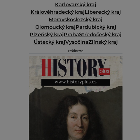
Karlovarský kraj
Královéhradecký kraj
Liberecký kraj
Moravskoslezský kraj
Olomoucký kraj
Pardubický kraj
Plzeňský kraj
Praha
Středočeský kraj
Ústecký kraj
Vysočina
Zlínský kraj
reklama