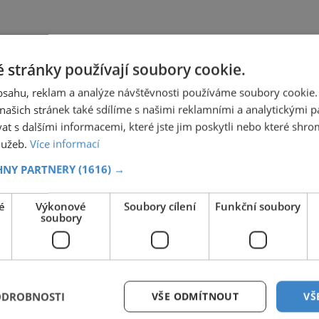
 stránky používají soubory cookie.
obsahu, reklam a analýze návštěvnosti používáme soubory cookie.
ašich stránek také sdílíme s našimi reklamními a analytickými par
 s dalšími informacemi, které jste jim poskytli nebo které shro
služeb.
Více informací
HNY PARTNERY
(1616) →
é
Výkonové
Soubory cílení
Funkční soubory
soubory
ODROBNOSTI
VŠE ODMÍTNOUT
VŠ