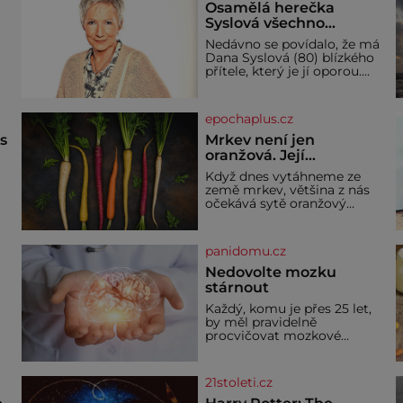
Osamělá herečka
Syslová všechno
vzdala?
Nedávno se povídalo, že má
Dana Syslová (80) blízkého
přítele, který je jí oporou.
V
Ale je to ještě vůbec
pravda? V posledních dnech
čím dál častěji mluví o
epochaplus.cz
svém odchodu. Dohnala ji
snad samota? Půs
ás
Mrkev není jen
oranžová. Její
neuvěřitelný příběh
Když dnes vytáhneme ze
začíná fialovou barvou
země mrkev, většina z nás
očekává sytě oranžový
kořen. Jenže po většinu své
historie je mrkev všechno
možné, jen ne oranžová. Je
panidomu.cz
í
fialová, žlutá, bílá, někdy
dokonce téměř černá. Až
Nedovolte mozku
díky stovkám let pečlivého
stárnout
ře
šlechtění se z ní stává
Každý, komu je přes 25 let,
zelenina, bez které si českou
by měl pravidelně
zahradu ani nedokážeme
procvičovat mozkové
představit. Její příběh je
závity. V tomto období se
dí
totiž začíná zhoršovat
paměť. Možná máte
21stoleti.cz
problém vzpomenout si na
jméno kolegy z práce. Nebo