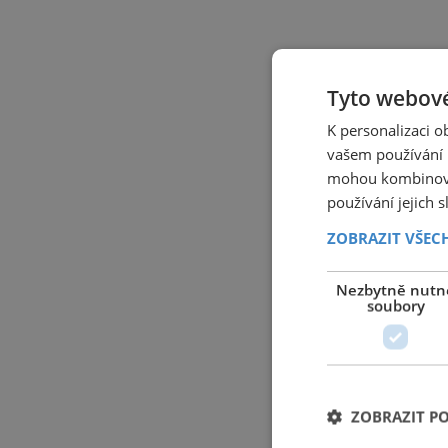
Tyto webové
K personalizaci 
vašem používání n
mohou kombinovat
používání jejich 
ZOBRAZIT VŠEC
Nezbytně nutn
soubory
ZOBRAZIT P