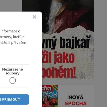
×
 Informace o
tnery, kteří je
máždili při vašem
Nezařazené
soubory
E PŘIJMOUT