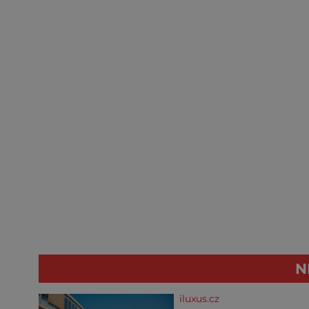
N
iluxus.cz