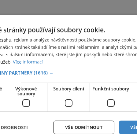
 stránky používají soubory cookie.
obsahu, reklam a analýze návštěvnosti používáme soubory cookie.
ašich stránek také sdílíme s našimi reklamními a analytickými par
 s dalšími informacemi, které jste jim poskytli nebo které shro
služeb.
Více informací
HNY PARTNERY
(1616) →
é
Výkonové
Soubory cílení
Funkční soubory
soubory
ODROBNOSTI
VŠE ODMÍTNOUT
VŠ