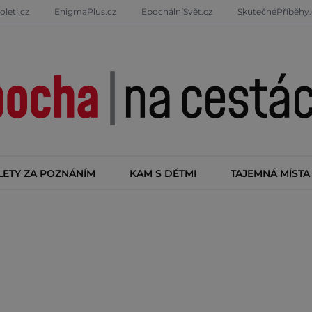
oleti.cz
EnigmaPlus.cz
EpochálníSvět.cz
SkutečnéPříběhy.
LETY ZA POZNÁNÍM
KAM S DĚTMI
TAJEMNÁ MÍSTA