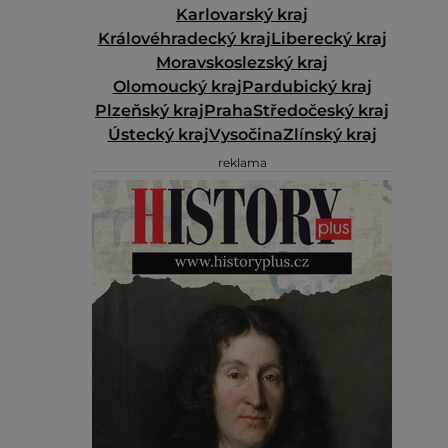
Karlovarský kraj
Královéhradecký kraj
Liberecký kraj
Moravskoslezský kraj
Olomoucký kraj
Pardubický kraj
Plzeňský kraj
Praha
Středočeský kraj
Ústecký kraj
Vysočina
Zlínský kraj
reklama