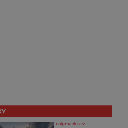
KY
enigmaplus.cz