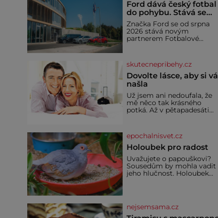
Ford dává český fotbal
do pohybu. Stává se
novým partnerem
Značka Ford se od srpna
FAČR
2026 stává novým
partnerem Fotbalové
asociace České republiky. 
rámci tříleté spolupráce
zajistí mobilitu asociace,
skutecnepribehy.cz
reprezentačních týmů i
českého fotbalu v
Dovolte lásce, aby si v
regionech. Partner
našla
Už jsem ani nedoufala, že
mě něco tak krásného
potká. Až v pětapadesáti
jsem zažila lásku na první
pohled. Poprvé jsem se
vdávala, když mi bylo
epochalnisvet.cz
dvacet. Oba jsme byli mlad
a byl to tak říkajíc sňatek z
Holoubek pro radost
rozumu. Rodiče nás dali
Uvažujete o papouškovi?
dohromady, Toník byl dob
Sousedům by mohla vadit
zaopatřený mladý muž.
jeho hlučnost. Holoubek
Manželství nám oběma
diamantový komunikuje
moc nesvědčilo, brzy jsme
téměř neslyšitelným
zjistili, že
pípáním, je roztomilý a ho
se i pro chovatele
nejsemsama.cz
začátečníky. Jedná se o
nenáročného klidného