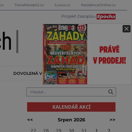
cz
TisíceReceptů.cz
iLuxus.cz
RezidenceOnline.cz
Projekt časopisu
×
DOVOLENÁ V ZAHRANIČÍ
KALENDÁŘ AKCÍ
KALENDÁŘ AKCÍ
<<
Srpen 2026
>>
27
28
29
30
31
1
2