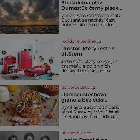
Strašidelná pláž
Dumas: Je černý písek
podhoubím, ze kterého
V indickém svazovém státu
roste zlo?
Gudžarát se nachází část
pobřeží, které má hodně
temnou pověst. Jistě k
tomu přispívá i černý písek
této pláže. Proč má pláž
rezidenceonline.cz
takové netypické zbarvení?
Nakolik jsou pravd
Prostor, který roste s
dítětem
Je to svět, který se vyvíjí a
proměňuje od prvních
dětských krůčků až po
dospívání. Správně
navržený pokoj podporuje
bezpečí, kreativitu,
tisicereceptu.cz
soustředění i odpočinek a
reaguje na každou etapu
Domácí ořechová
života a specifické potřeby
granola bez cukru
dítěte. Pro nejmenší je
Vynikající a zdravá snídaně
klíčová jednoduchost,
je tu! Suroviny Vždy 1 šálek
měkkost a bezpečí, proto
– neloupaných mandlí kešu
by pokoj miminka měl
ořechů vlašských ořechů
působit především klidně a
slunečnicových semínek
útulně. Předškolní věk je
semínek dýně rozinek 3
historyplus.cz
šálky ovesných vloček 1
lžíce mlet