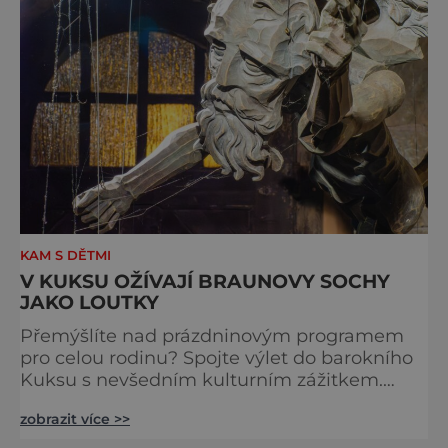
KAM S DĚTMI
V KUKSU OŽÍVAJÍ BRAUNOVY SOCHY
JAKO LOUTKY
Přemýšlíte nad prázdninovým programem
pro celou rodinu? Spojte výlet do barokního
Kuksu s nevšedním kulturním zážitkem.
Galerie loutek Kuks v historickém
zobrazit více >>
Comoedien-Hausu zve na stálou expozici
Braunova socha loutkou. Jde o unikátní