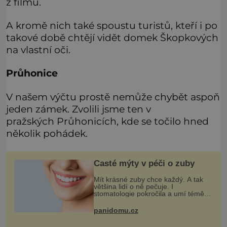
z filmu.
A kromě nich také spoustu turistů, kteří i po
takové době chtějí vidět domek Škopkových
na vlastní oči.
Průhonice
V našem výčtu prostě nemůže chybět aspoň
jeden zámek. Zvolili jsme ten v
pražských Průhonicích, kde se točilo hned
několik pohádek.
Časté mýty v péči o zuby
Mít krásné zuby chce každý. A tak
většina lidí o ně pečuje. I
stomatologie pokročila a umí téměř
zázraky. Přesto se některé mýty,
které se tradují, nedaří vyvrátit.
panidomu.cz
Které? Večer místo čištění s