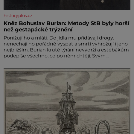
historyplus.cz
Kněz Bohuslav Burian: Metody StB byly horší
než gestapácké trýznění
Ponižují ho a mlátí. Do jídla mu přidávají drogy,
nenechají ho pořádně vyspat a smrtí vyhrožují i jeho
nejbližším. Burian kruté týrání nevydrží a estébákům
podepíše všechno, co po něm chtějí. Svým
podpisem jim potvrdí také to, že na něj během
výslechů nikdo nevyvíjel fyzický ani psychický nátlak.
Syn brněnského řezníka chce být knězem a