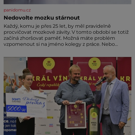
panidomu.cz
Nedovolte mozku stárnout
Každý, komu je přes 25 let, by měl pravidelně
procvičovat mozkové závity. V tomto období se totiž
začíná zhoršovat paměť. Možná máte problém
vzpomenout si na jméno kolegy z práce. Nebo
marně v paměti lovíte název knížky, kterou jste
nedávno přečetli. Je to opravdu tak, s věkem jako
kdyby se paměť rozhodla stávkovat. Cvičte