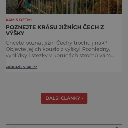
KAM S DĚTMI
POZNEJTE KRÁSU JIŽNÍCH ČECH Z
VÝŠKY
Chcete poznat jižní Čechy trochu jinak?
Objevte jejich kouzlo z výšky! Rozhledny,
vyhlídky i stezky v korunách stromů vám
nabídnou dechberoucí pohledy na řeky, lesy,
zobrazit více >>
města i Alpy v dálce. Ptačí pozorovatelna
Vrbenské rybníky Začněte třeba na Stezce
korunami stromů Lipno, kde se projdete ve
výšce 40 metrů s výhledy na šu
DALŠÍ ČLÁNKY ›