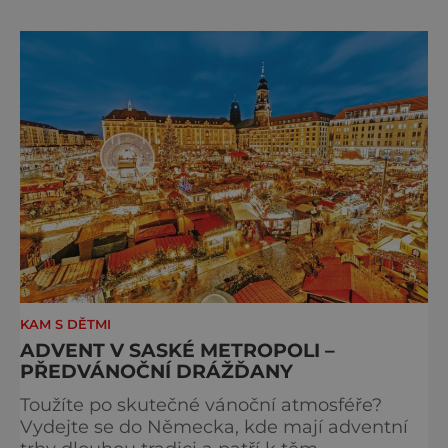
cyklus soch-loutek inspirovaných sochami
Matyáše Bernarda Brauna nejen z Kuksu.
Výstava Braunova socha loutkou představuje
padesát autorských loutek řezbáře a scénog
KAM S DĚTMI
ADVENT V SASKÉ METROPOLI –
PŘEDVÁNOČNÍ DRÁŽĎANY
Toužíte po skutečné vánoční atmosféře?
Vydejte se do Německa, kde mají adventní