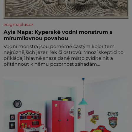
enigmaplus.cz
Ayia Napa: Kyperské vodní monstrum s
mírumilovnou povahou
Vodní monstra jsou poměrně častým koloritem
nejrůznějších jezer, řek či ostrovů. Mnozí skeptici to
přikládají hlavně snaze dané místo zviditelnit a
přitáhnout k němu pozornost záhadám
nakloněných turi