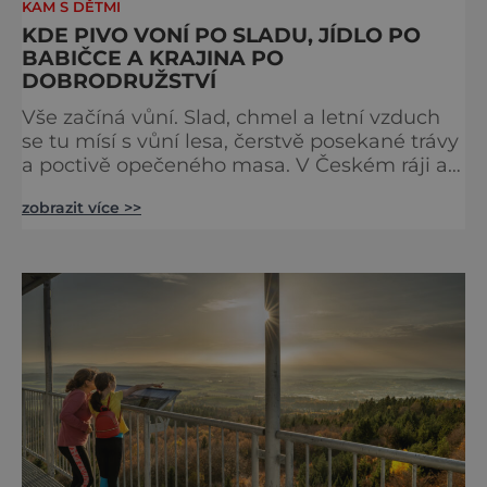
KAM S DĚTMI
KDE PIVO VONÍ PO SLADU, JÍDLO PO
BABIČCE A KRAJINA PO
DOBRODRUŽSTVÍ
Vše začíná vůní. Slad, chmel a letní vzduch
se tu mísí s vůní lesa, čerstvě posekané trávy
a poctivě opečeného masa. V Českém ráji a
na Liberecku se léto nepočítá na dny, ale na
zobrazit více >>
doušky – a ty tady tečou proudem. Není to
jen výlet, je to oslava chutí, tradice a
poctivého řemesla, kterou ocení každý, kdo
ví, že k dokonalému dni patří nejen výhled,
ale i výčep. Měšťanský pivovar Turnov přesně
ví,