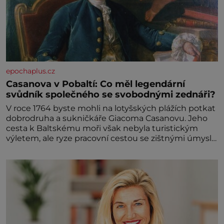
epochaplus.cz
Casanova v Pobaltí: Co měl legendární
svůdník společného se svobodnými zednáři?
V roce 1764 byste mohli na lotyšských plážích potkat
dobrodruha a sukničkáře Giacoma Casanovu. Jeho
cesta k Baltskému moři však nebyla turistickým
výletem, ale ryze pracovní cestou se zištnými úmysly.
Jaký cíl Casanova sledoval, když se například
procházel uličkami lotyšské Rigy? Casanova v Pobaltí
kontaktoval tamní zednářské lóže. Nebyl v této
oblasti žádným nováčkem, protože do zednářské