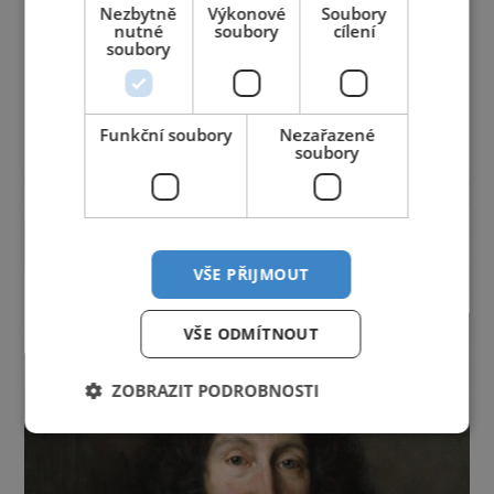
Nezbytně
Výkonové
Soubory
Královéhradecký kraj
Liberecký kraj
nutné
soubory
cílení
Moravskoslezský kraj
Olomoucký kraj
soubory
Pardubický kraj
Plzeňský kraj
Praha
Středočeský kraj
Ústecký kraj
Vysočina
Zlínský kraj
Funkční soubory
Nezařazené
soubory
reklama
VŠE PŘIJMOUT
VŠE ODMÍTNOUT
ZOBRAZIT PODROBNOSTI