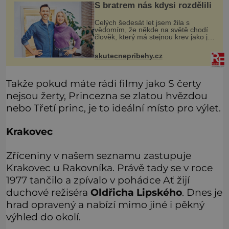
S bratrem nás kdysi rozdělili
Celých šedesát let jsem žila s
vědomím, že někde na světě chodí
člověk, který má stejnou krev jako já.
Jen jsem si už nedovedla vybavit
jeho tvář. Byli jsme ještě malí, když
skutecnepribehy.cz
jsme s mým o šest let mlad
Takže pokud máte rádi filmy jako S čerty
nejsou žerty, Princezna se zlatou hvězdou
nebo Třetí princ, je to ideální místo pro výlet.
Krakovec
Zříceniny v našem seznamu zastupuje
Krakovec u Rakovníka. Právě tady se v roce
1977 tančilo a zpívalo v pohádce Ať žijí
duchové režiséra
Oldřicha Lipského
. Dnes je
hrad opravený a nabízí mimo jiné i pěkný
výhled do okolí.