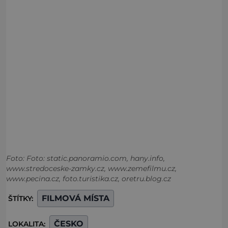
Foto: Foto: static.panoramio.com, hany.info,
www.stredoceske-zamky.cz, www.zemefilmu.cz,
www.pecina.cz, foto.turistika.cz, oretru.blog.cz
FILMOVÁ MÍSTA
ŠTÍTKY:
ČESKO
LOKALITA: