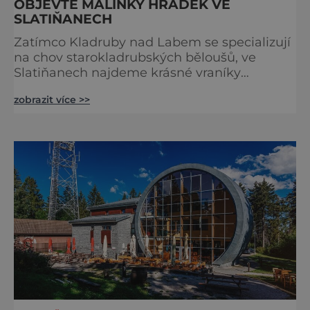
OBJEVTE MALINKÝ HRÁDEK VE
SLATIŇANECH
Zatímco Kladruby nad Labem se specializují
na chov starokladrubských běloušů, ve
Slatiňanech najdeme krásné vraníky
stejného plemene. V hipologickém muzeu v
zobrazit více >>
budově zámku se dozvíte více o chovu
těchto koní, jsou tu vystaveny významné
obrazy s koňskými motivy, sedla a postroje,
některé exponáty připomínají využití koní ve
vojenství, dopravě, honech či dostizích.
[caption id="attachment_74515