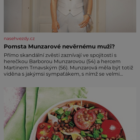
nasehvezdy.cz
Pomsta Munzarové nevěrnému muži?
Přímo skandální zvěsti zaznívají ve spojitosti s
herečkou Barborou Munzarovou (54) a hercem
Martinem Trnavským (56). Munzarová měla být totiž
viděna s jakýmsi sympaťákem, s nímž se velmi
družně, až d