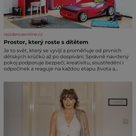
rezidenceonline.cz
Prostor, který roste s dítětem
Je to svět, který se vyvíjí a proměňuje od prvních
dětských krůčků až po dospívání. Správně navržený
pokoj podporuje bezpečí, kreativitu, soustředění i
odpočinek a reaguje na každou etapu života a
specifické potřeby dítěte. Pro nejmenší je klíčová
jednoduchost, měkkost a bezpečí, proto by pokoj
miminka měl působit především klidně a útulně.
Předškolní věk je