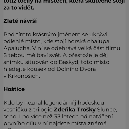
totiž točily na místech, která skutečně stojí
za to vidět.
Zlaté návrší
Pod tímto krásným jménem se ukrývá
odlehlé místo, kde stojí horská chalupa
Apalucha. V ní se odehrává velká část filmu
S tebou mě baví svět. A přestože je děj
snímku situován do Beskyd, toto místo
hledejte kousek od Dolního Dvora
v Krkonoších.
Hoštice
Kdo by neznal legendární jihočeskou
vesničku z trilogie
Zdeňka Trošky
Slunce,
seno. I po více než 33 letech od natáčení
prvního dílu v ní najdete místa známá