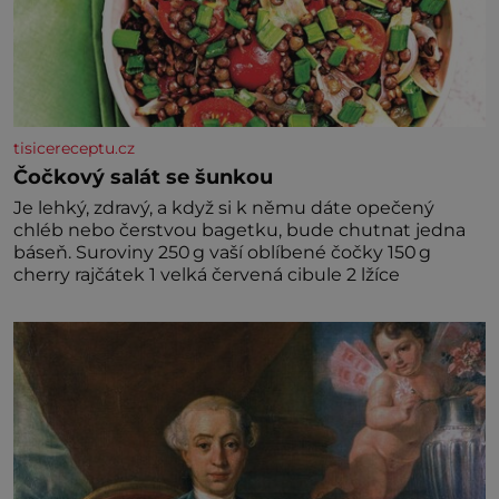
tisicereceptu.cz
Čočkový salát se šunkou
Je lehký, zdravý, a když si k němu dáte opečený
chléb nebo čerstvou bagetku, bude chutnat jedna
báseň. Suroviny 250 g vaší oblíbené čočky 150 g
cherry rajčátek 1 velká červená cibule 2 lžíce