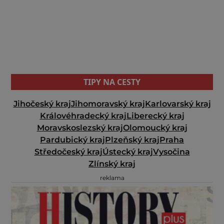
TIPY NA CESTY
Jihočeský kraj
Jihomoravský kraj
Karlovarský kraj
Královéhradecký kraj
Liberecký kraj
Moravskoslezský kraj
Olomoucký kraj
Pardubický kraj
Plzeňský kraj
Praha
Středočeský kraj
Ústecký kraj
Vysočina
Zlínský kraj
reklama