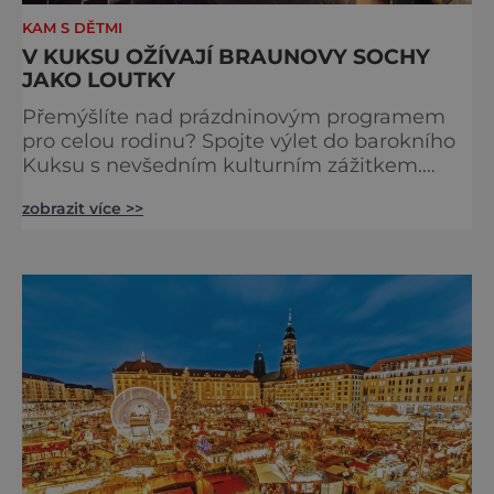
KAM S DĚTMI
V KUKSU OŽÍVAJÍ BRAUNOVY SOCHY
JAKO LOUTKY
Přemýšlíte nad prázdninovým programem
pro celou rodinu? Spojte výlet do barokního
Kuksu s nevšedním kulturním zážitkem.
Galerie loutek Kuks v historickém
zobrazit více >>
Comoedien-Hausu zve na stálou expozici
Braunova socha loutkou. Jde o unikátní
cyklus soch-loutek inspirovaných sochami
Matyáše Bernarda Brauna nejen z Kuksu.
Výstava Braunova socha loutkou představuje
padesát autorských loutek řezbáře a scénog