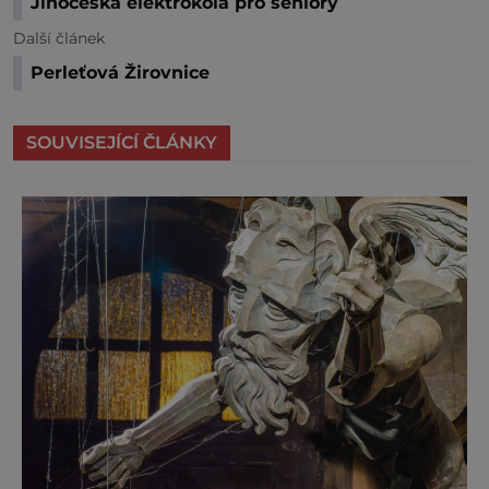
Jihočeská elektrokola pro seniory
Další článek
Perleťová Žirovnice
SOUVISEJÍCÍ ČLÁNKY