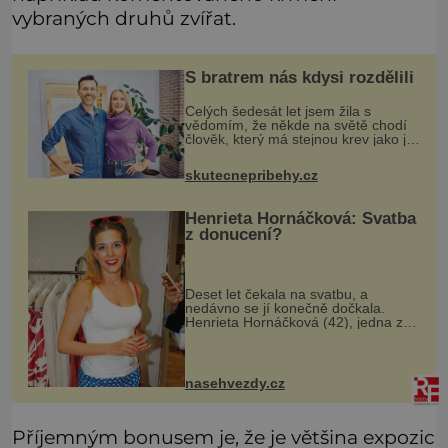
vybraných druhů zvířat.
S bratrem nás kdysi rozdělili
Celých šedesát let jsem žila s
vědomím, že někde na světě chodí
člověk, který má stejnou krev jako já.
Jen jsem si už nedovedla vybavit
jeho tvář. Byli jsme ještě malí, když
skutecnepribehy.cz
jsme s mým o šest let mlad
Henrieta Hornáčková: Svatba
z donucení?
Deset let čekala na svatbu, a
nedávno se jí konečně dočkala.
Henrieta Hornáčková (42), jedna z
hvězd seriálu Ulice, je vdanou paní.
Její slavný den má podle mnohých
dost hořkou příchuť. Její partner J
nasehvezdy.cz
Příjemným bonusem je, že je většina expozic