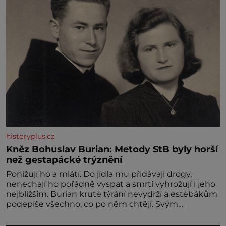
historyplus.cz
Kněz Bohuslav Burian: Metody StB byly horší
než gestapácké trýznění
Ponižují ho a mlátí. Do jídla mu přidávají drogy,
nenechají ho pořádně vyspat a smrtí vyhrožují i jeho
nejbližším. Burian kruté týrání nevydrží a estébákům
podepíše všechno, co po něm chtějí. Svým
podpisem jim potvrdí také to, že na něj během
výslechů nikdo nevyvíjel fyzický ani psychický nátlak.