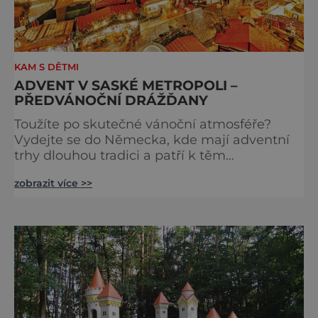
KAM S DĚTMI
ADVENT V SASKÉ METROPOLI –
PŘEDVÁNOČNÍ DRÁŽĎANY
Toužíte po skutečné vánoční atmosféře?
Vydejte se do Německa, kde mají adventní
trhy dlouhou tradici a patří k těm
nejpůvabnějším v Evropě. Ty nejbližší
zobrazit více >>
českým hranicím najdete v Drážďanech –
začínají 26. 11. 2025 a potrvají do 24. 12. 2025.
A stojí za to je zažít na vlastní kůži.
S norimberským Christkindlesmarktem se
drážďanské vánoční trhy každoročně
přetahují o pozici nejnavštěvovanějších t