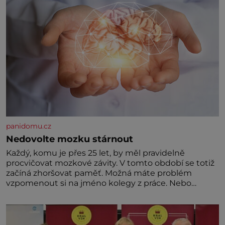
panidomu.cz
Nedovolte mozku stárnout
Každý, komu je přes 25 let, by měl pravidelně
procvičovat mozkové závity. V tomto období se totiž
začíná zhoršovat paměť. Možná máte problém
vzpomenout si na jméno kolegy z práce. Nebo
marně v paměti lovíte název knížky, kterou jste
nedávno přečetli. Je to opravdu tak, s věkem jako
kdyby se paměť rozhodla stávkovat. Cvičte