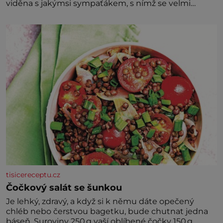
viděna s jakýmsi sympaťákem, s nímž se velmi
družně, až d
tisicereceptu.cz
Čočkový salát se šunkou
Je lehký, zdravý, a když si k němu dáte opečený
chléb nebo čerstvou bagetku, bude chutnat jedna
báseň. Suroviny 250 g vaší oblíbené čočky 150 g