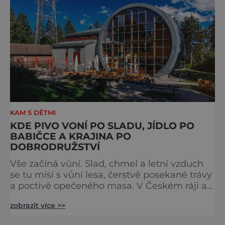
vojenství, dopravě, honech či dostizích.
[caption id="attachment_74515
KAM S DĚTMI
KDE PIVO VONÍ PO SLADU, JÍDLO PO
BABIČCE A KRAJINA PO
DOBRODRUŽSTVÍ
Vše začíná vůní. Slad, chmel a letní vzduch
se tu mísí s vůní lesa, čerstvě posekané trávy
a poctivě opečeného masa. V Českém ráji a
na Liberecku se léto nepočítá na dny, ale na
zobrazit více >>
doušky – a ty tady tečou proudem. Není to
jen výlet, je to oslava chutí, tradice a