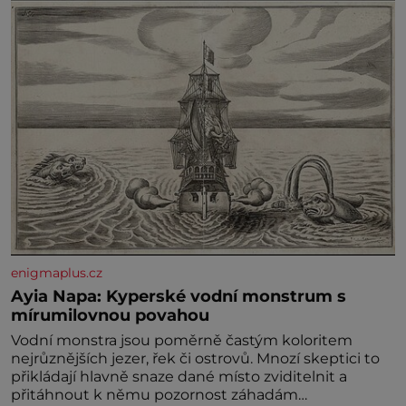
Syn brněnského řezníka chce být knězem a
enigmaplus.cz
Ayia Napa: Kyperské vodní monstrum s
mírumilovnou povahou
Vodní monstra jsou poměrně častým koloritem
nejrůznějších jezer, řek či ostrovů. Mnozí skeptici to
přikládají hlavně snaze dané místo zviditelnit a
přitáhnout k němu pozornost záhadám