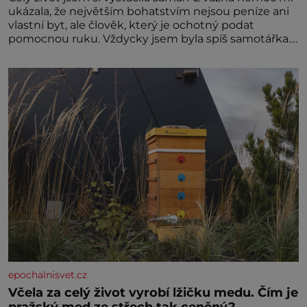
ukázala, že největším bohatstvím nejsou peníze ani
vlastní byt, ale člověk, který je ochotný podat
pomocnou ruku. Vždycky jsem byla spíš samotářka.
Nepotřebovala jsem kolem sebe partu kamarádek
ani partnera. Stačily mi knihy, práce a hlavně klid.
Hned po studiích jsem odešla z rodného města,
epochalnisvet.cz
Včela za celý život vyrobí lžičku medu. Čím je
pražský med ze střech tak ceněný?