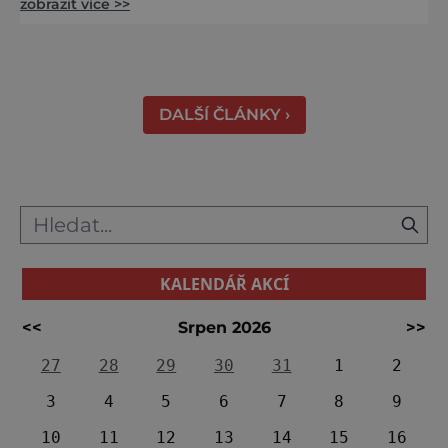
zobrazit více >>
města i Alpy v dálce. Ptačí pozorovatelna
Vrbenské rybníky Začněte třeba na Stezce
korunami stromů Lipno, kde se projdete ve
výšce 40 metrů s výhledy na šu
DALŠÍ ČLÁNKY ›
KALENDÁŘ AKCÍ
<<
Srpen 2026
>>
27
28
29
30
31
1
2
3
4
5
6
7
8
9
10
11
12
13
14
15
16