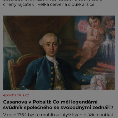
cherry rajčátek 1 velká červená cibule 2 lžíce
epochaplus.cz
Casanova v Pobaltí: Co měl legendární
svůdník společného se svobodnými zednáři?
V roce 1764 byste mohli na lotyšských plážích potkat