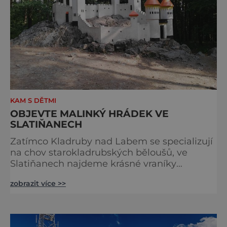
KAM S DĚTMI
OBJEVTE MALINKÝ HRÁDEK VE
SLATIŇANECH
Zatímco Kladruby nad Labem se specializují
na chov starokladrubských běloušů, ve
Slatiňanech najdeme krásné vraníky
stejného plemene. V hipologickém muzeu v
zobrazit více >>
budově zámku se dozvíte více o chovu
těchto koní, jsou tu vystaveny významné
obrazy s koňskými motivy, sedla a postroje,
některé exponáty připomínají využití koní ve