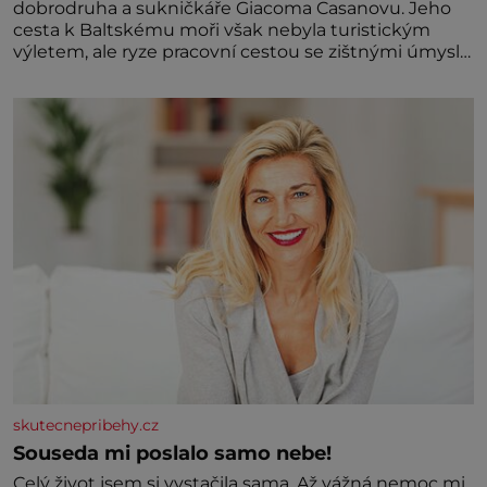
dobrodruha a sukničkáře Giacoma Casanovu. Jeho
cesta k Baltskému moři však nebyla turistickým
výletem, ale ryze pracovní cestou se zištnými úmysly.
Jaký cíl Casanova sledoval, když se například
procházel uličkami lotyšské Rigy? Casanova v Pobaltí
kontaktoval tamní zednářské lóže. Nebyl v této
oblasti žádným nováčkem, protože do zednářské
skutecnepribehy.cz
Souseda mi poslalo samo nebe!
Celý život jsem si vystačila sama. Až vážná nemoc mi