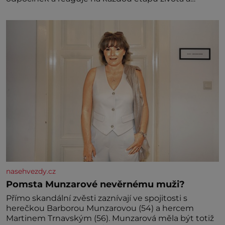
specifické potřeby dítěte. Pro nejmenší je klíčová
jednoduchost, měkkost a bezpečí, proto by pokoj
miminka měl působit především klidně a útulně.
Předškolní věk je
nasehvezdy.cz
Pomsta Munzarové nevěrnému muži?
Přímo skandální zvěsti zaznívají ve spojitosti s
herečkou Barborou Munzarovou (54) a hercem
Martinem Trnavským (56). Munzarová měla být totiž