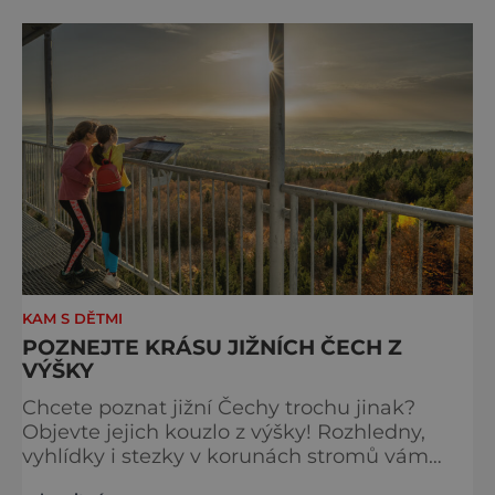
poctivého řemesla, kterou ocení každý, kdo
ví, že k dokonalému dni patří nejen výhled,
ale i výčep. Měšťanský pivovar Turnov přesně
ví,
KAM S DĚTMI
POZNEJTE KRÁSU JIŽNÍCH ČECH Z
VÝŠKY
Chcete poznat jižní Čechy trochu jinak?
Objevte jejich kouzlo z výšky! Rozhledny,
vyhlídky i stezky v korunách stromů vám
nabídnou dechberoucí pohledy na řeky, lesy,