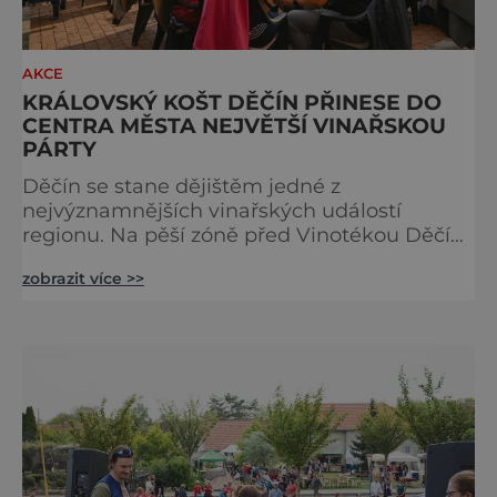
AKCE
KRÁLOVSKÝ KOŠT DĚČÍN PŘINESE DO
CENTRA MĚSTA NEJVĚTŠÍ VINAŘSKOU
PÁRTY
Děčín se stane dějištěm jedné z
nejvýznamnějších vinařských událostí
regionu. Na pěší zóně před Vinotékou Děčín
v Křížové ulici se uskuteční Královský košt
zobrazit více >>
Děčín 29. srpna – velká pultová degustace
špičkových vín z českých a moravských vinic.
Akce je určena široké veřejnosti i
milovníkům vína, kteří chtějí ochutnat výběr
toho nejlepšího, co aktuální vinařská sezóna
nabízí. Návštěvníci budou mít