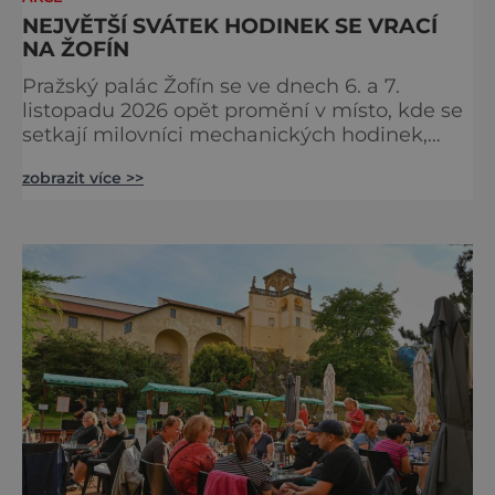
NEJVĚTŠÍ SVÁTEK HODINEK SE VRACÍ
NA ŽOFÍN
Pražský palác Žofín se ve dnech 6. a 7.
listopadu 2026 opět promění v místo, kde se
setkají milovníci mechanických hodinek,
sběratelé, hodináři i zástupci
zobrazit více >>
nejvýznamnějších světových značek.
Dvanáctý ročník veletrhu Salon Exceptional
Watches (SEW) naváže na dosud
nejúspěšnější kapitolu své historie, když
loňskou výstavu navštívilo více než 4 200
návštěvníků. SEW si během let vybudoval
pověst jed