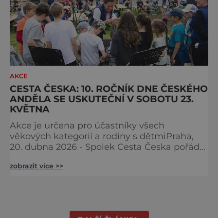
AKCE
CESTA ČESKA: 10. ROČNÍK DNE ČESKÉHO
ANDĚLA SE USKUTEČNÍ V SOBOTU 23.
KVĚTNA
Akce je určena pro účastníky všech
věkových kategorií a rodiny s dětmiPraha,
20. dubna 2026 - Spolek Cesta Česka pořádá
jubilejní desátý ročník Dne Českého Anděla.
zobrazit více >>
Akce se uskuteční v sobotu 23. května 2026
v obci Ctiněves, začíná v 10 hodin
slavnostním zahájením a pokračuje
výstupem na horu Říp a zpět. Na místě bude
následně připraven bohatý doprovodný