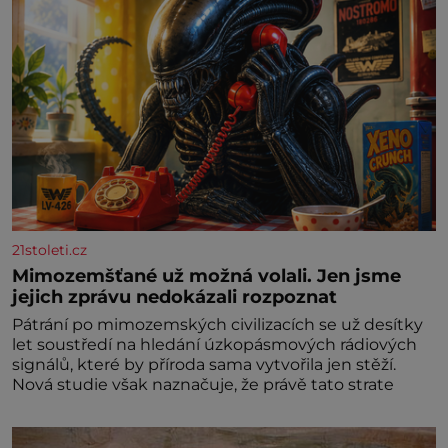
21stoleti.cz
Mimozemšťané už možná volali. Jen jsme
jejich zprávu nedokázali rozpoznat
Pátrání po mimozemských civilizacích se už desítky
let soustředí na hledání úzkopásmových rádiových
signálů, které by příroda sama vytvořila jen stěží.
Nová studie však naznačuje, že právě tato strate