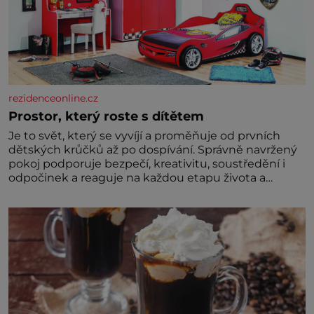
rezidenceonline.cz
Prostor, který roste s dítětem
Je to svět, který se vyvíjí a proměňuje od prvních
dětských krůčků až po dospívání. Správně navržený
pokoj podporuje bezpečí, kreativitu, soustředění i
odpočinek a reaguje na každou etapu života a
specifické potřeby dítěte. Pro nejmenší je klíčová
jednoduchost, měkkost a bezpečí, proto by pokoj
miminka měl působit především klidně a útulně.
Předškolní věk je