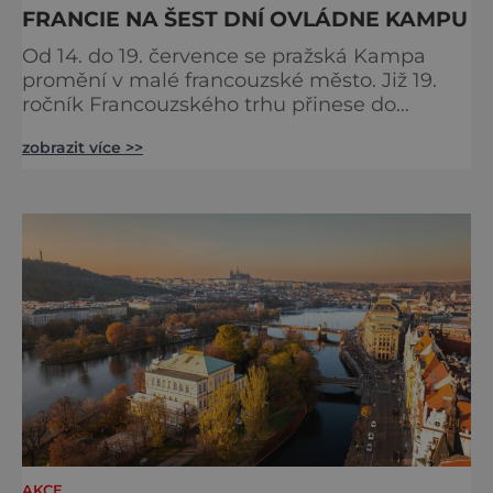
FRANCIE NA ŠEST DNÍ OVLÁDNE KAMPU
Od 14. do 19. července se pražská Kampa
promění v malé francouzské město. Již 19.
ročník Francouzského trhu přinese do
samého srdce metropole oslavu
zobrazit více >>
gastronomie, vína, hudby a životního stylu,
který si Francouzi dokázali povýšit na umění.
Pod korunami stromů s výhledem na Vltavu
budou návštěvníci objevovat chutě
jednotlivých regionů Francie, ochutnávat
speciality od samotných producentů a užíva
AKCE