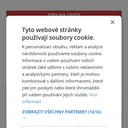
TIPY NA CESTY
×
Jihočeský kraj
Jihomoravský kraj
Karlovarský kraj
Tyto webové stránky
Královéhradecký kraj
Liberecký kraj
používají soubory cookie.
Moravskoslezský kraj
Olomoucký kraj
K personalizaci obsahu, reklam a analýze
Pardubický kraj
Plzeňský kraj
Praha
návštěvnosti používáme soubory cookie.
Středočeský kraj
Ústecký kraj
Vysočina
Informace o vašem používání našich
Zlínský kraj
stránek také sdílíme s našimi reklamními
reklama
a analytickými partnery, kteří je mohou
kombinovat s dalšími informacemi, které
jste jim poskytli nebo které shromáždili
při vašem používání jejich služeb.
Více
informací
ZOBRAZIT VŠECHNY PARTNERY
(1616)
→