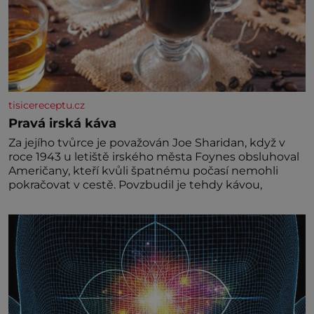
tisicereceptu.cz
Pravá irská káva
Za jejího tvůrce je považován Joe Sharidan, když v
roce 1943 u letiště irského města Foynes obsluhoval
Američany, kteří kvůli špatnému počasí nemohli
pokračovat v cestě. Povzbudil je tehdy kávou,