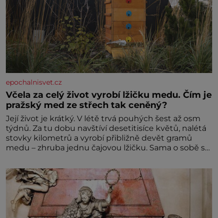
epochalnisvet.cz
Včela za celý život vyrobí lžičku medu. Čím je
pražský med ze střech tak ceněný?
Její život je krátký. V létě trvá pouhých šest až osm
týdnů. Za tu dobu navštíví desetitisíce květů, nalétá
stovky kilometrů a vyrobí přibližně devět gramů
medu – zhruba jednu čajovou lžičku. Sama o sobě se
může zdát bezvýznamná. Teprve když se spojí s
dalšími desítkami tisíc příslušnic svého včelstva,
vznikne jeden z nejdokonalejších organismů