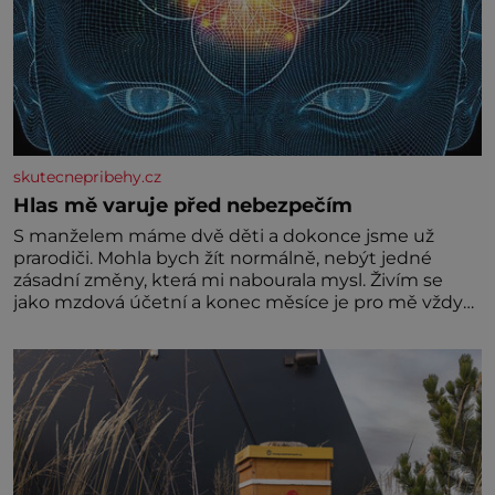
skutecnepribehy.cz
Hlas mě varuje před nebezpečím
S manželem máme dvě děti a dokonce jsme už
prarodiči. Mohla bych žít normálně, nebýt jedné
zásadní změny, která mi nabourala mysl. Živím se
jako mzdová účetní a konec měsíce je pro mě vždy
velice psychicky náročným obdobím. Od té chvíle, co
máme vnoučata, mi dcera čím dál častěji volá o
pomoc, co se hlídání týče. Dalo by se