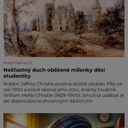
enigmaplus.cz
Nešťastný duch oběšené milenky děsí
studentky
Robert Jaffrey Christie prožívá složité období. Píše se
rok 1900 a právě skonal jeho otec, známý továrník
William Mellis Christie (1829–1900). Smutná událost je
ale doprovázena ohromným dědictvím