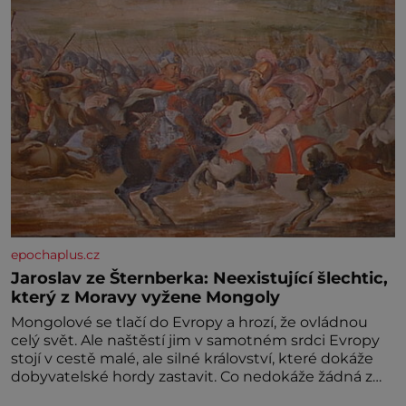
epochaplus.cz
Jaroslav ze Šternberka: Neexistující šlechtic,
který z Moravy vyžene Mongoly
Mongolové se tlačí do Evropy a hrozí, že ovládnou
celý svět. Ale naštěstí jim v samotném srdci Evropy
stojí v cestě malé, ale silné království, které dokáže
dobyvatelské hordy zastavit. Co nedokáže žádná z
asijských říší, co nedokážou Němci – to dokáže český