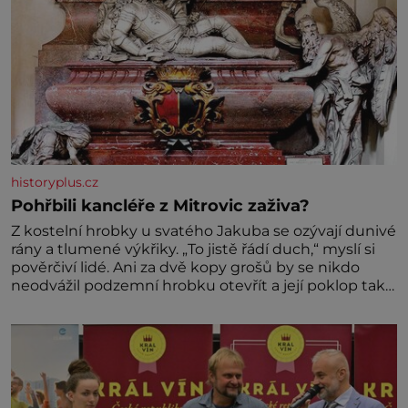
historyplus.cz
Pohřbili kancléře z Mitrovic zaživa?
Z kostelní hrobky u svatého Jakuba se ozývají dunivé
rány a tlumené výkřiky. „To jistě řádí duch,“ myslí si
pověrčiví lidé. Ani za dvě kopy grošů by se nikdo
neodvážil podzemní hrobku otevřít a její poklop tak
raději jen skrápí svěcenou vodou. Za několik dní
divné burácení skutečně ustane. Když o mnoho let
později hrobku