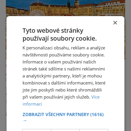
×
Tyto webové stránky
používají soubory cookie.
K personalizaci obsahu, reklam a analýze
návštěvnosti používáme soubory cookie.
Informace o vašem používání našich
KAM S DĚTMI
stránek také sdílíme s našimi reklamními
ADVENT V SASKÉ METROPOLI –
a analytickými partnery, kteří je mohou
PŘEDVÁNOČNÍ DRÁŽĎANY
kombinovat s dalšími informacemi, které
Toužíte po skutečné vánoční atmosféře?
jste jim poskytli nebo které shromáždili
Vydejte se do Německa, kde mají adventní
při vašem používání jejich služeb.
Více
trhy dlouhou tradici a patří k těm
informací
nejpůvabnějším v Evropě. Ty nejbližší
zobrazit více >>
ZOBRAZIT VŠECHNY PARTNERY
(1616)
českým hranicím najdete v Drážďanech –
→
začínají 26. 11. 2025 a potrvají do 24. 12. 2025.
A stojí za to je zažít na vlastní kůži.