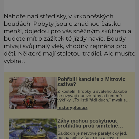
Nahoře nad středisky, v krkonošských
boudách. Pobyty jsou o značnou částku
menší, dojedou pro vás sněžným skútrem a
budete mít o zážitek té jízdy navíc. Boudy
mívají svůj malý vlek, vhodný zejména pro
děti. Některé mají staletou tradici. Ale musíte
vybírat.
Pohřbili kancléře z Mitrovic
zaživa?
Z kostelní hrobky u svatého Jakuba
se ozývají dunivé rány a tlumené
výkřiky. „To jistě řádí duch,“ myslí si
pověrčiví lidé. Ani za dvě kopy grošů
historyplus.cz
by se nikdo neodvážil podzemní
hrobku otevřít a její p
Žáby mohou poskytnout
protilátku proti smrtelné
otravě měkkýši
Saxitoxin je nervově paralytický jed,
pocházející z řas, sinic a jiných