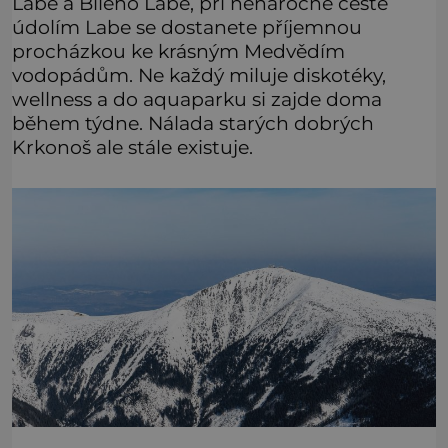
Labe a Bílého Labe, při nenáročné cestě
údolím Labe se dostanete příjemnou
procházkou ke krásným Medvědím
vodopádům. Ne každý miluje diskotéky,
wellness a do aquaparku si zajde doma
během týdne. Nálada starých dobrých
Krkonoš ale stále existuje.