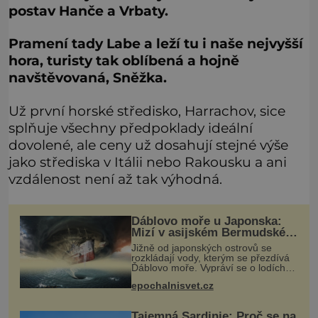
postav Hanče a Vrbaty.
Pramení tady Labe a leží tu i naše nejvyšší
hora, turisty tak oblíbená a hojně
navštěvovaná, Sněžka.
Už první horské středisko, Harrachov, sice
splňuje všechny předpoklady ideální
dovolené, ale ceny už dosahují stejné výše
jako střediska v Itálii nebo Rakousku a ani
vzdálenost není až tak výhodná.
Ďáblovo moře u Japonska:
Mizí v asijském Bermudském
trojúhelníku lodě ve spárech
Jižně od japonských ostrovů se
neznámé síly?
rozkládají vody, kterým se přezdívá
Ďáblovo moře. Vypráví se o lodích
mizejících beze stopy, podivných
epochalnisvet.cz
světlech, zrádných proudech i
mořských dracích, kteří měli tyto ko
Tajemná Sardinie: Proč se na