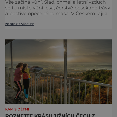
Vše začíná vůní. Slad, chmel a letní vzduch
se tu mísí s vůní lesa, čerstvě posekané trávy
a poctivě opečeného masa. V Českém ráji a
na Liberecku se léto nepočítá na dny, ale na
zobrazit více >>
doušky – a ty tady tečou proudem. Není to
jen výlet, je to oslava chutí, tradice a
poctivého řemesla, kterou ocení každý, kdo
ví, že k dokonalému dni patří nejen výhled,
ale i výčep. Měšťanský pivovar Turnov přesně
ví,
KAM S DĚTMI
POZNEJTE KRÁSU JIŽNÍCH ČECH Z