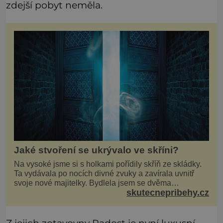
zdejší pobyt neměla.
Jaké stvoření se ukrývalo ve skříni?
Na vysoké jsme si s holkami pořídily skříň ze skládky.
Ta vydávala po nocích divné zvuky a zavírala uvnitř
svoje nové majitelky. Bydlela jsem se dvěma
skutecnepribehy.cz
kamarádkami a bavilo nás zvelebovat si náš byt. Skoro
denně jsme tahaly domů různé kousky od babiček
nebo z bazaru, jako třeba staré zrcadlo a obrazy