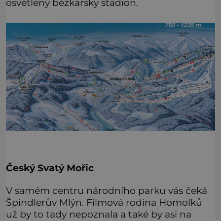
osvětlený běžkařský stadion.
Český Svatý Mořic
V samém centru národního parku vás čeká
Špindlerův Mlýn. Filmová rodina Homolků
už by to tady nepoznala a také by asi na