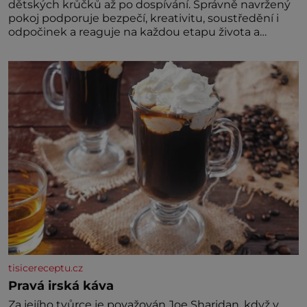
dětských krůčků až po dospívání. Správně navržený
pokoj podporuje bezpečí, kreativitu, soustředění i
odpočinek a reaguje na každou etapu života a
specifické potřeby dítěte. Pro nejmenší je klíčová
jednoduchost, měkkost a bezpečí, proto by pokoj
miminka měl působit především klidně a útulně.
Předškolní věk je
tisicereceptu.cz
Pravá irská káva
Za jejího tvůrce je považován Joe Sharidan, když v