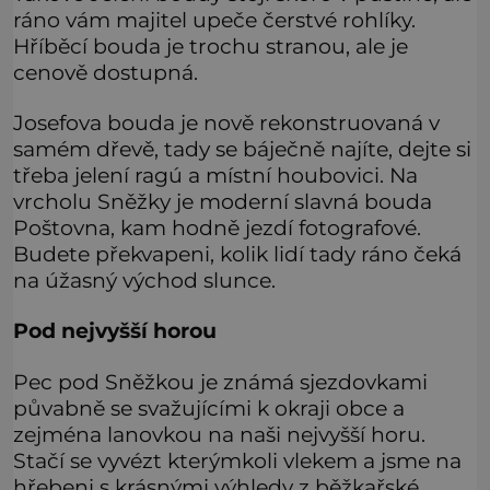
ráno vám majitel upeče čerstvé rohlíky.
Hříběcí bouda je trochu stranou, ale je
cenově dostupná.
Josefova bouda je nově rekonstruovaná v
samém dřevě, tady se báječně najíte, dejte si
třeba jelení ragú a místní houbovici. Na
vrcholu Sněžky je moderní slavná bouda
Poštovna, kam hodně jezdí fotografové.
Budete překvapeni, kolik lidí tady ráno čeká
na úžasný východ slunce.
Pod nejvyšší horou
Pec pod Sněžkou je známá sjezdovkami
půvabně se svažujícími k okraji obce a
zejména lanovkou na naši nejvyšší horu.
Stačí se vyvézt kterýmkoli vlekem a jsme na
hřebeni s krásnými výhledy z běžkařské