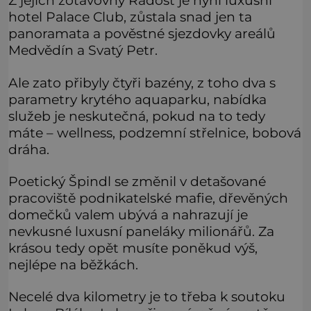
Z jejich zotavovny Radost je nyní luxusní
hotel Palace Club, zůstala snad jen ta
panoramata a pověstné sjezdovky areálů
Medvědín a Svatý Petr.
Ale zato přibyly čtyři bazény, z toho dva s
parametry krytého aquaparku, nabídka
služeb je neskutečná, pokud na to tedy
máte – wellness, podzemní střelnice, bobová
dráha.
Poetický Špindl se změnil v detašované
pracoviště podnikatelské mafie, dřevěných
domečků valem ubývá a nahrazují je
nevkusné luxusní paneláky milionářů. Za
krásou tedy opět musíte poněkud výš,
nejlépe na běžkách.
Necelé dva kilometry je to třeba k soutoku