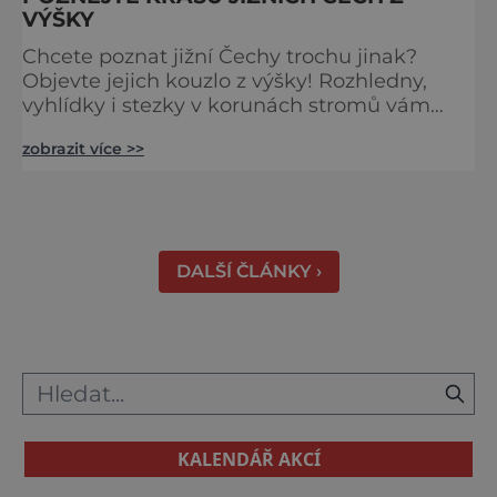
VÝŠKY
Chcete poznat jižní Čechy trochu jinak?
Objevte jejich kouzlo z výšky! Rozhledny,
vyhlídky i stezky v korunách stromů vám
nabídnou dechberoucí pohledy na řeky, lesy,
zobrazit více >>
města i Alpy v dálce. Ptačí pozorovatelna
Vrbenské rybníky Začněte třeba na Stezce
korunami stromů Lipno, kde se projdete ve
výšce 40 metrů s výhledy na šu
DALŠÍ ČLÁNKY ›
KALENDÁŘ AKCÍ