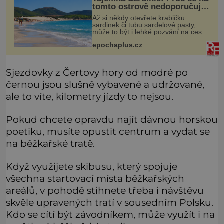
tomto ostrově nedoporučuje
pytlovat „mořské
Až si někdy otevřete krabičku
brambory“?
sardinek či tubu sardelové pasty,
může to být i lehké pozvání na cestu
do srdce Středozemního moře, na
epochaplus.cz
ostrov hrdých Sardů. Věděli jste, že
to byl právě italský ostrov Sa
Sjezdovky z Čertovy hory od modré po
černou jsou slušně vybavené a udržované,
ale to víte, kilometry jízdy to nejsou.
Pokud chcete opravdu najít dávnou horskou
poetiku, musíte opustit centrum a vydat se
na běžkařské tratě.
Když využijete skibusu, který spojuje
všechna startovací místa běžkařských
areálů, v pohodě stihnete třeba i návštěvu
skvěle upravených tratí v sousedním Polsku.
Kdo se cítí být závodníkem, může využít i na