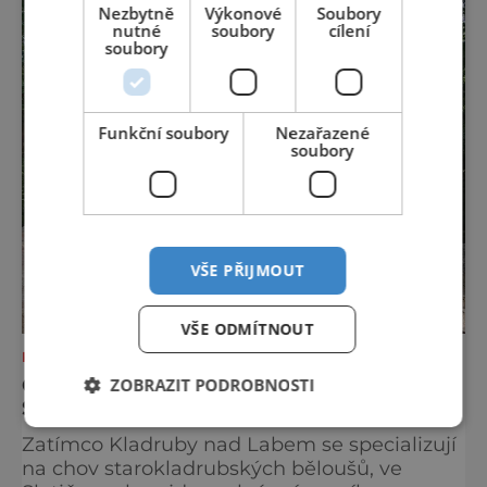
S norimberským Christkindlesmarktem se
Nezbytně
Výkonové
Soubory
nutné
soubory
cílení
drážďanské vánoční trhy každoročně
soubory
přetahují o pozici nejnavštěvovanějších t
Funkční soubory
Nezařazené
soubory
VŠE PŘIJMOUT
VŠE ODMÍTNOUT
KAM S DĚTMI
OBJEVTE MALINKÝ HRÁDEK VE
ZOBRAZIT PODROBNOSTI
SLATIŇANECH
Zatímco Kladruby nad Labem se specializují
na chov starokladrubských běloušů, ve