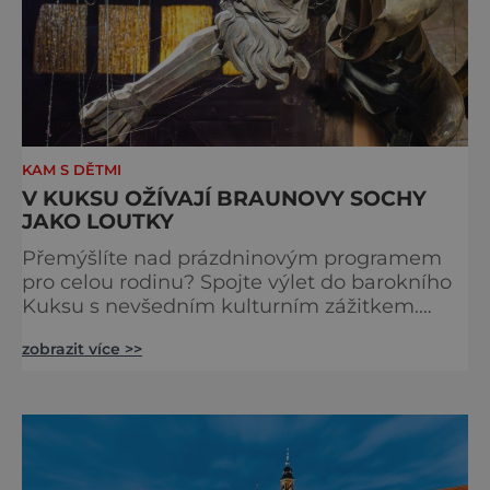
KAM S DĚTMI
V KUKSU OŽÍVAJÍ BRAUNOVY SOCHY
JAKO LOUTKY
Přemýšlíte nad prázdninovým programem
pro celou rodinu? Spojte výlet do barokního
Kuksu s nevšedním kulturním zážitkem.
Galerie loutek Kuks v historickém
zobrazit více >>
Comoedien-Hausu zve na stálou expozici
Braunova socha loutkou. Jde o unikátní
cyklus soch-loutek inspirovaných sochami
Matyáše Bernarda Brauna nejen z Kuksu.
Výstava Braunova socha loutkou představuje
padesát autorských loutek řezbáře a scénog