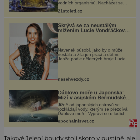
vodních organismů. Nacházet se
však může i v lidmi konzumovaných
21stoleti.cz
mlžích, jako jsou ústřice nebo slávky.
K příznakům otravy patří
Skrývá se za neustálým
mlžením Lucie Vondráčkové
nový muž?
Navenek působí, jako by o může
nestála a žila jen prací a dětmi.
Jenže podle některých hraje Lucie
Vondráčková (46) ze seriálu Ulice
chytrou hru a realita je mnohem
zajímavější, než jak ji prezentuje.
nasehvezdy.cz
Ďáblovo moře u Japonska:
Mizí v asijském Bermudském
trojúhelníku lodě ve spárech
Jižně od japonských ostrovů se
neznámé síly?
rozkládají vody, kterým se přezdívá
Ďáblovo moře. Vypráví se o lodích
mizejících beze stopy, podivných
epochalnisvet.cz
světlech, zrádných proudech i
mořských dracích, kteří měli tyto ko
Takové Jelení boudy stojí skoro v pustině, ale